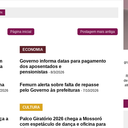
RN
Página inicial
Postagem mais antiga
ECONOMIA
m
Governo informa datas para pagamento
gr
da
dos aposentados e
pensionistas
- 8/3/2026
R
de
na
Femurn alerta sobre falta de repasse
at
pelo Governo às prefeituras
/2026
- 7/10/2026
CULTURA
ça a
Palco Giratório 2026 chega a Mossoró
com espetáculo de dança e oficina para