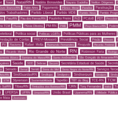
er
Natal/RN
Natália Bonavides
Natal
Nayara Gadelha
Neilton Diógenes
Pagamento
Paralisação
Pablo Aires
Ouro Branco/RN
Pânico Moral
Paraíba
P
 dos Trabalhadores
Partido Liberal
Partido MDB
Partido Progr
Partido Novo
Paulinho Freire
PCdoB
Patu/RN
Pau dos Ferros/RN
PcD
PDT
ota
Pecuária
PMM
PM-RN
rio TCM
Plúvia Oliveira
Podem
Pluvia
PMB
Poço Branco/RN
 eleitoral
Política social
Políticas Públicas para as Mulheres
Políticas LGBTs
restação de Contas
PREVI-Mossoró
Previdência Social
Prisão
Procon
Rafael Motta
Reajuste
PV
Racismo
Raimundo Fernandes
Receita Federal
RN
Rio Grande do Norte
Robinson Faria
os
Ricardo Motta
Rodrig
São Gonçalo do Amarante/R
amento Básico
Santana do Matos/RN
Santo Antônio/RN
Saúde
Secretária Estadual de Saúde
Secret
nçalves
SDD
Sebrae
Secom
Senado
Serviços Terce
Seridó
do
Senai
Serra do Mel
Serra Negra do Norte/RN
SindGuardasRN
Sindiserpum
Sindilojas
Sindipetro
Sind
Melo/RN
Sindjorn
TCM
Styvenson
Tapetão
TCE-RN
Sustentabilidade
TBT do Blog
STM
Tibau/RN
TJRN
o Sul/RN
Tony Fernandes
Tr
Timbaúba dos Batistas/RN
traba
N
UFERSA
União Brasil
UFRN
Upanema/RN
Utilidade Pública
Umarizal/RN
de Maia
Zoonoses