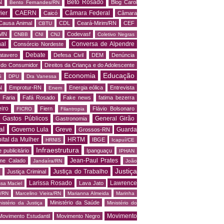
Beto Rosado
N
Blog Carol
Bento Fernandes/RN
ier
CAERN
Câmara Federal
Caicó
Câmara
Causa Animal
CDL
Ceará-Mirim/RN
CEF
CBTU
MN
Codevasf
CNBB
CNI
CNJ
Coletivo Negras
al
Conversa de Alpendre
Consórcio Nordeste
Debate
atavero
Defesa Civil
DEM
Denúncia
o do Consumidor
Direitos da Criança e do Adolescente
Economia
Educação
S
DPU
Dra Vanessa
N
Emprotur-RN
Energia eólica
Entrevista
Enem
 Faria
Fafá Rosado
Fake news
fatima bezerra
iro
Fiern
Flávio Bolsonaro
FICRO
Filantropia
Gastos Públicos
General Girão
Gastronomia
al
Governo Lula
Greve
Guarda
Grossos-RN
ital da Mulher
HRTM
IBGE
HRNIS
Icapuí/CE
Infraestrutura
 publicitário
Ipanguaçu
IPHAN
Jean-Paul Prates
me Calado
Jandaíra/RN
João
Justiça
Justiça do Trabalho
Justiça Criminal
Larissa Rosado
Lawrence
Lava Jato
ssa Maciel
s/RN
Marcelino Vieira/RN
Marianna Almeida
Marinha
Ministério da Saúde
nistério da Justiça
Ministério do
Movimento
Movimento Estudantil
Movimento Negro