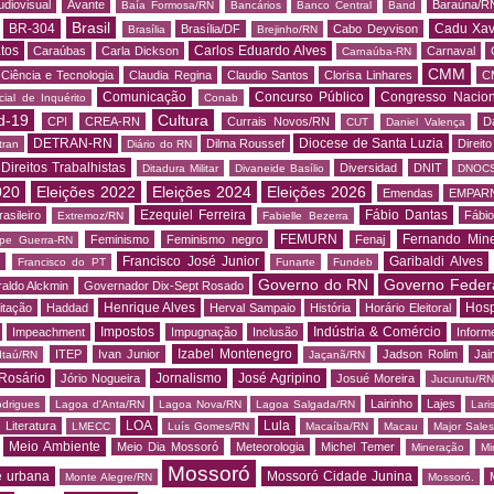
udiovisual
Avante
Baraúna/R
Baía Formosa/RN
Bancários
Banco Central
Band
Brasil
BR-304
Cadu Xav
Brasília/DF
Cabo Deyvison
Brasília
Brejinho/RN
tos
Carlos Eduardo Alves
Caraúbas
Carla Dickson
Carnaval
Carnaúba-RN
CMM
Ciência e Tecnologia
Claudia Regina
Claudio Santos
Clorisa Linhares
C
Comunicação
Concurso Público
Congresso Nacion
ial de Inquérito
Conab
d-19
Cultura
CPI
CREA-RN
Currais Novos/RN
D
CUT
Daniel Valença
DETRAN-RN
Diocese de Santa Luzia
Dilma Roussef
Direit
tran
Diário do RN
Direitos Trabalhistas
Diversidad
DNIT
Ditadura Militar
Divaneide Basílio
DNOC
020
Eleições 2022
Eleições 2024
Eleições 2026
Emendas
EMPAR
Ezequiel Ferreira
Fábio Dantas
asileiro
Fábio
Extremoz/RN
Fabielle Bezerra
FEMURN
Fernando Mine
Feminismo
Feminismo negro
Fenaj
ipe Guerra-RN
Francisco José Junior
Garibaldi Alves
s
Francisco do PT
Funarte
Fundeb
Governo do RN
Governo Feder
aldo Alckmin
Governador Dix-Sept Rosado
Henrique Alves
Hosp
itação
Haddad
Herval Sampaio
História
Horário Eleitoral
Impostos
Indústria & Comércio
Impeachment
Impugnação
Inclusão
Informe
Izabel Montenegro
ITEP
Ivan Junior
Jadson Rolim
Jai
Itaú/RN
Jaçanã/RN
Rosário
Jornalismo
José Agripino
Jório Nogueira
Josué Moreira
Jucurutu/RN
Lairinho
Lajes
odrigues
Lagoa d'Anta/RN
Lagoa Nova/RN
Lagoa Salgada/RN
Lari
LOA
Lula
Literatura
LMECC
Luís Gomes/RN
Macaíba/RN
Macau
Major Sale
Meio Ambiente
Meio Dia Mossoró
Meteorologia
Michel Temer
Mineração
Mi
Mossoró
e urbana
Mossoró Cidade Junina
Monte Alegre/RN
Mossoró.