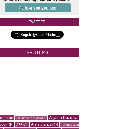
(84) 988 280 656
TWITTER
MAIS LIDAS
Allyson Bezerra
do Frango
Alexandre de Moraes
podi-RN
Areia Branca-RN
APRAM
Arquidiocese