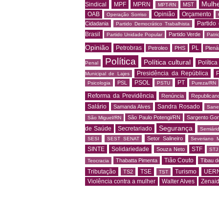
Mulh
Sindical
MPF
MPRN
MST
MPT-RN
OAB
Opinião
Orçamento
Operação Sorriso
Partido
Cidadania
Partido Democrático Trabalhista
Brasil
Partido Verde
Partido Unidade Popular
Patri
Opinião
Petrobras
PL
Petroleo
PHS
Plená
Política
Política cultural
Política
Penal
Presidência da República
P
Municipal de Lajes
PSOL
PT
PSL
Psicologia
PSTU
Pureza/RN
Reforma da Previdência
Renúncia
Republican
Salário
Sandra Rosado
Samanda Alves
Sane
São Paulo Potengi/RN
Sargento Go
São Miguel/RN
Segurança
de Saúde
Secretariado
Semiári
Setor Salineiro
SESI
SEST SENAT
Severiano 
SINTE
Solidariedade
STF
Souza Neto
STJ
Tião Couto
Thabatta Pimenta
Tibau d
Teocracia
Tributação
TSE
Turismo
UER
TS2
TST
Violência contra a mulher
Walter Alves
Zenai