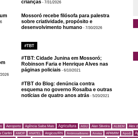
crianças
- 7/31/2026
 um
Mossoró recebe filósofa para palestra
sobre criatividade, propósito e
26
desenvolvimento humano
- 7/30/2026
#TBT
#TBT: Cidade Junina em Mossoró;
om
Robinson Faria e Henrique Alves nas
páginas policiais
- 6/10/2021
/2026
#TBT do Blog: denúncia contra
esquema no governo Rosalba e outras
notícias de quatro anos atrás
- 5/20/2021
Agricultura
rn
Aeroporto
Agência Saiba Mais
Alan Silveira
Alex 
AGU
ALBEM
A
 Ciarlini
Angicos/RN
APAMIM
AMOP
ANATEL
Antirrosalbismo
Anvisa
Apodi