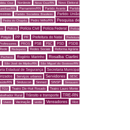
Nordeste
Novo Eleitoral
Nilda Cruz
Nova Cruz/RN
Parnamirim/RN
Partido Avante
Partido
arelhas/RN
Partido União
essistas
Partido Socialista Brasileiro
Pesquisa de
Pedro Velho/RN
Pedra do Chapéu
Polícia Civil
Polícia Federal
os
Polícia
Polícia
PP
Prefeitura do Natal
Potigás
PR
Prefeitura
PSB
PSD
PSDB
Professores
PROS
PSC
Rede
Redes Sociais
Reforma Agrária
Redepetro
Rosalba Ciarlini
Rogério Marinho
o Pacheco
N
São José de Mipibu/RN
São Miguel do Gostoso/RN
aria Estadual de Segurança
Secretaria Municipal
Servidores
irizados
Serviços urbanos
SESC
saúde/RN
Sinduscon
Sinmed
SINSP
Sintauern
Teatro Dix-Huit Rosado
Teatro Lauro Monte
TCU
TRE-RN
Trânsito e transporte
abalhador Rural
Vereadores
Vacinação
Vice
Uvern
verde