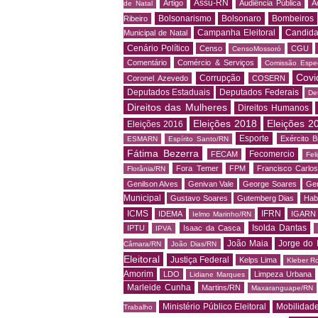
Assu-RN
Artigo
Audiência Pública
A
de Natal
Bolsonarismo
Bolsonaro
Bombeiros
Ribeiro
Campanha Eleitoral
Candida
Municipal de Natal
Cenário Político
Censo
CGU
CensoMossoró
Comentário
Comércio & Serviços
Comissão Espec
Covi
Corrupção
Coronel Azevedo
COSERN
Deputados Estaduais
Deputados Federais
De
Direitos das Mulheres
Direitos Humanos
Eleições 2018
Eleições 2
Eleições 2016
Esporte
Exército Br
ESMARN
Espírito Santo/RN
Fátima Bezerra
Fecomercio
FECAM
Fel
Fora Temer
FPM
Francisco Carlo
Florânia/RN
Genilson Alves
Genivan Vale
George Soares
Ger
Municipal
Gustavo Soares
Gutemberg Dias
Hab
ICMS
IFRN
IDEMA
IGARN
Ielmo Marinho/RN
Isolda Dantas
IPTU
Isaac da Casca
IPVA
João Maia
Jorge do 
Câmara/RN
João Dias/RN
Eleitoral
Justiça Federal
Kelps Lima
Kleber R
Amorim
LDO
Limpeza Urbana
Lidiane Marques
Marleide Cunha
Martins/RN
Maxaranguape/RN
Ministério Público Eleitoral
Mobilidad
Trabalho