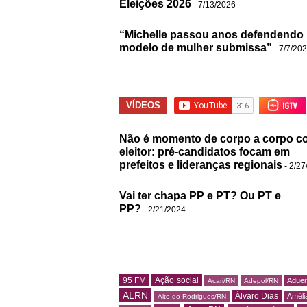
Eleições 2026
- 7/13/2026
“Michelle passou anos defendendo
modelo de mulher submissa”
- 7/7/20
VÍDEOS
Não é momento de corpo a corpo c
eleitor: pré-candidatos focam em
prefeitos e lideranças regionais
- 2/27
Vai ter chapa PP e PT? Ou PT e
PP?
- 2/21/2024
95 FM
Ação social
Adue
Acari/RN
Adepol/RN
ALRN
Álvaro Dias
Amélia
Alto do Rodrigues/RN