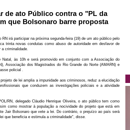
r de ato Público contra o "PL da
m que Bolsonaro barre proposta
 RN irá participar na próxima segunda-feira (19) de um ato público pelo
ifica trinta novas condutas como abuso de autoridade em desfavor de
 a criminalidade.
e Natal, às 10h e será promovido em conjunto com a Associação do
N), Associação dos Magistrados do Rio Grande do Norte (AMARN) e
asse policial .
rojeto de lei amplia a impunidade aos criminosos, reduz a elucidação
ofissionais que conduzem as investigações policiais e a atividade
OL/RN, delegado Cláudio Henrique Oliveira, o ato público tem como
assim como mostrar à população a nocividade do projeto que está em
e Jair Bolsonaro que vete a lei. Do contrário, o prejuízo ao país será
 que beneficia e estimula a criminalidade", disse.