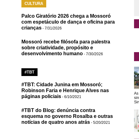
CULTURA
Palco Giratório 2026 chega a Mossoró
com espetáculo de dança e oficina para
crianças
- 7/31/2026
Mossoró recebe filósofa para palestra
sobre criatividade, propósito e
desenvolvimento humano
- 7/30/2026
#TBT
#TBT: Cidade Junina em Mossoró;
Robinson Faria e Henrique Alves nas
As
páginas policiais
- 6/10/2021
si
Sin
#TBT do Blog: denúncia contra
esquema no governo Rosalba e outras
notícias de quatro anos atrás
- 5/20/2021