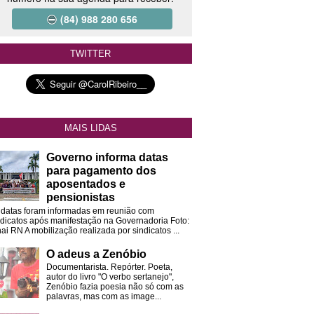
(84) 988 280 656
TWITTER
MAIS LIDAS
Governo informa datas
para pagamento dos
aposentados e
pensionistas
 datas foram informadas em reunião com
ndicatos após manifestação na Governadoria Foto:
ai RN A mobilização realizada por sindicatos ...
O adeus a Zenóbio
Documentarista. Repórter. Poeta,
autor do livro "O verbo sertanejo",
Zenóbio fazia poesia não só com as
palavras, mas com as image...