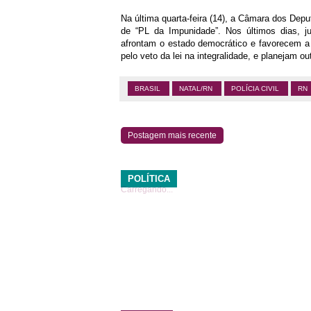
Na última quarta-feira (14), a Câmara dos Dep
de “PL da Impunidade”. Nos últimos dias, ju
afrontam o estado democrático e favorecem a
pelo veto da lei na integralidade, e planejam o
BRASIL
NATAL/RN
POLÍCIA CIVIL
RN
Postagem mais recente
POLÍTICA
Carregando...