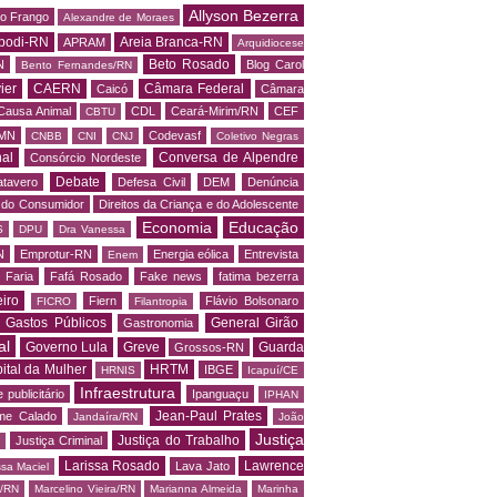
Allyson Bezerra
do Frango
Alexandre de Moraes
podi-RN
Areia Branca-RN
APRAM
Arquidiocese
Beto Rosado
N
Blog Carol
Bento Fernandes/RN
ier
CAERN
Câmara Federal
Caicó
Câmara
Causa Animal
CDL
Ceará-Mirim/RN
CEF
CBTU
MN
Codevasf
CNBB
CNI
CNJ
Coletivo Negras
al
Conversa de Alpendre
Consórcio Nordeste
Debate
tavero
Defesa Civil
DEM
Denúncia
o do Consumidor
Direitos da Criança e do Adolescente
Economia
Educação
S
DPU
Dra Vanessa
N
Emprotur-RN
Energia eólica
Entrevista
Enem
 Faria
Fafá Rosado
Fake news
fatima bezerra
iro
Fiern
Flávio Bolsonaro
FICRO
Filantropia
Gastos Públicos
General Girão
Gastronomia
al
Governo Lula
Greve
Guarda
Grossos-RN
ital da Mulher
HRTM
IBGE
HRNIS
Icapuí/CE
Infraestrutura
 publicitário
Ipanguaçu
IPHAN
Jean-Paul Prates
me Calado
Jandaíra/RN
João
Justiça
Justiça do Trabalho
Justiça Criminal
Larissa Rosado
Lawrence
Lava Jato
ssa Maciel
s/RN
Marcelino Vieira/RN
Marianna Almeida
Marinha