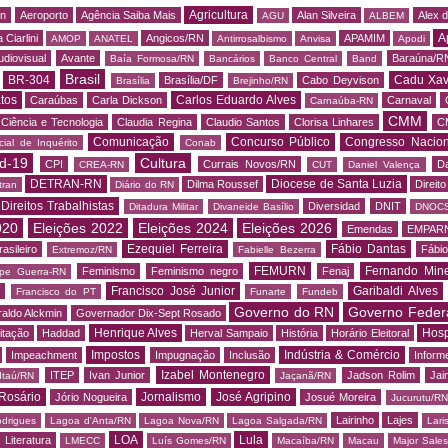
Agricultura
rn
Aeroporto
Agência Saiba Mais
Alan Silveira
Alex 
AGU
ALBEM
A
 Ciarlini
Angicos/RN
APAMIM
AMOP
ANATEL
Antirrosalbismo
Anvisa
Apodi
udiovisual
Avante
Baraúna/R
Baía Formosa/RN
Bancários
Banco Central
Band
Brasil
BR-304
Cadu Xav
Brasília/DF
Cabo Deyvison
Brasília
Brejinho/RN
tos
Carlos Eduardo Alves
Caraúbas
Carla Dickson
Carnaval
Carnaúba-RN
CMM
Ciência e Tecnologia
Claudia Regina
Claudio Santos
Clorisa Linhares
C
Comunicação
Concurso Público
Congresso Nacion
ial de Inquérito
Conab
d-19
Cultura
CPI
Currais Novos/RN
Da
CREA-RN
CUT
Daniel Valença
DETRAN-RN
Diocese de Santa Luzia
Dilma Roussef
Direit
tran
Diário do RN
Direitos Trabalhistas
Diversidad
DNIT
Ditadura Militar
Divaneide Basílio
DNOC
020
Eleições 2022
Eleições 2024
Eleições 2026
Emendas
EMPAR
Ezequiel Ferreira
Fábio Dantas
asileiro
Fábio
Extremoz/RN
Fabielle Bezerra
FEMURN
Fernando Mine
Feminismo
Feminismo negro
Fenaj
ipe Guerra-RN
Francisco José Junior
Garibaldi Alves
s
Francisco do PT
Funarte
Fundeb
Governo do RN
Governo Feder
aldo Alckmin
Governador Dix-Sept Rosado
Henrique Alves
Hosp
itação
Haddad
Herval Sampaio
História
Horário Eleitoral
Impostos
Indústria & Comércio
Impeachment
Impugnação
Inclusão
Informe
Izabel Montenegro
ITEP
Ivan Junior
Jadson Rolim
Jai
Itaú/RN
Jaçanã/RN
Rosário
Jornalismo
José Agripino
Jório Nogueira
Josué Moreira
Jucurutu/RN
Lairinho
Lajes
odrigues
Lagoa d'Anta/RN
Lagoa Nova/RN
Lagoa Salgada/RN
Lari
LOA
Lula
Literatura
LMECC
Luís Gomes/RN
Macaíba/RN
Macau
Major Sale