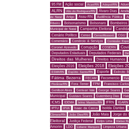
95 FM
Ação social
Adue
Acari/RN
Adepol/RN
ALRN
Álvaro Dias
Amélia
Alto do Rodrigues/RN
Assu-RN
Artigo
Audiência Pública
A
de Natal
Bolsonarismo
Bolsonaro
Bombeiros
Ribeiro
Campanha Eleitoral
Candida
Municipal de Natal
Cenário Político
Censo
CGU
CensoMossoró
Comentário
Comércio & Serviços
Comissão Espec
Covi
Corrupção
Coronel Azevedo
COSERN
Deputados Estaduais
Deputados Federais
De
Direitos das Mulheres
Direitos Humanos
Eleições 2018
Eleições 2
Eleições 2016
Esporte
Exército Br
ESMARN
Espírito Santo/RN
Fátima Bezerra
Fecomercio
FECAM
Fel
Fora Temer
FPM
Francisco Carlo
Florânia/RN
Genilson Alves
Genivan Vale
George Soares
Ger
Municipal
Gustavo Soares
Gutemberg Dias
Hab
ICMS
IFRN
IDEMA
IGARN
Ielmo Marinho/RN
Isolda Dantas
IPTU
Isaac da Casca
IPVA
João Maia
Jorge do 
Câmara/RN
João Dias/RN
Eleitoral
Justiça Federal
Kelps Lima
Kleber R
Amorim
LDO
Limpeza Urbana
Lidiane Marques