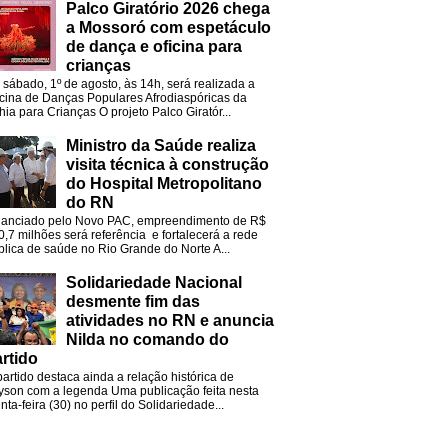
Palco Giratório 2026 chega
a Mossoró com espetáculo
de dança e oficina para
crianças
 sábado, 1º de agosto, às 14h, será realizada a
icina de Danças Populares Afrodiaspóricas da
hia para Crianças O projeto Palco Giratór...
Ministro da Saúde realiza
visita técnica à construção
do Hospital Metropolitano
do RN
nanciado pelo Novo PAC, empreendimento de R$
0,7 milhões será referência e fortalecerá a rede
blica de saúde no Rio Grande do Norte A...
Solidariedade Nacional
desmente fim das
atividades no RN e anuncia
Nilda no comando do
rtido
partido destaca ainda a relação histórica de
lyson com a legenda Uma publicação feita nesta
nta-feira (30) no perfil do Solidariedade...