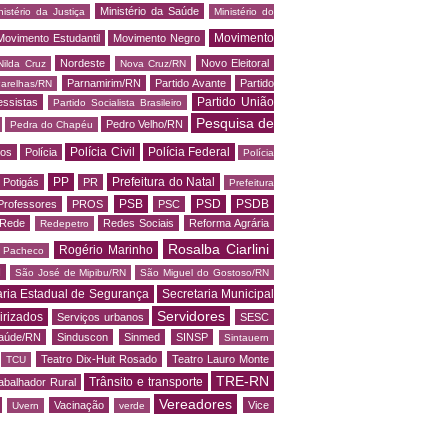
Ministério da Saúde
nistério da Justiça
Ministério do
Movimento
Movimento Estudantil
Movimento Negro
Nordeste
Novo Eleitoral
Nilda Cruz
Nova Cruz/RN
Parnamirim/RN
Partido Avante
Partido
arelhas/RN
Partido União
essistas
Partido Socialista Brasileiro
Pesquisa de
Pedro Velho/RN
Pedra do Chapéu
Polícia Civil
Polícia Federal
os
Polícia
Polícia
PP
Prefeitura do Natal
Potigás
PR
Prefeitura
PSB
PSD
PSDB
Professores
PROS
PSC
Rede
Redes Sociais
Reforma Agrária
Redepetro
Rosalba Ciarlini
Rogério Marinho
o Pacheco
N
São José de Mipibu/RN
São Miguel do Gostoso/RN
aria Estadual de Segurança
Secretaria Municipal
Servidores
irizados
Serviços urbanos
SESC
saúde/RN
Sinduscon
Sinmed
SINSP
Sintauern
Teatro Dix-Huit Rosado
Teatro Lauro Monte
TCU
TRE-RN
Trânsito e transporte
abalhador Rural
Vereadores
Vacinação
Vice
Uvern
verde