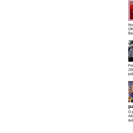
No
Of
Ba
Fi
20
pú
pa
O 
Al
qui