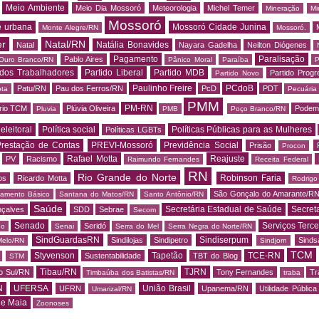
Meio Ambiente
Meio Dia Mossoró
Meteorologia
Michel Temer
Mineração
Mi
Mossoró
e urbana
Mossoró Cidade Junina
Monte Alegre/RN
Mossoró.
er
Natal/RN
Natália Bonavides
Natal
Nayara Gadelha
Neilton Diógenes
Pagamento
Paralisação
Pablo Aires
Ouro Branco/RN
Pânico Moral
Paraíba
P
 dos Trabalhadores
Partido Liberal
Partido MDB
Partido Progr
Partido Novo
Paulinho Freire
PCdoB
Patu/RN
Pau dos Ferros/RN
PcD
PDT
ota
Pecuária
PMM
PM-RN
rio TCM
Plúvia Oliveira
Podem
Pluvia
PMB
Poço Branco/RN
 eleitoral
Política social
Políticas Públicas para as Mulheres
Políticas LGBTs
restação de Contas
PREVI-Mossoró
Previdência Social
Prisão
Procon
Rafael Motta
Reajuste
PV
Racismo
Raimundo Fernandes
Receita Federal
RN
Rio Grande do Norte
Robinson Faria
os
Ricardo Motta
Rodrig
São Gonçalo do Amarante/R
amento Básico
Santana do Matos/RN
Santo Antônio/RN
Saúde
Secretária Estadual de Saúde
Secret
nçalves
SDD
Sebrae
Secom
Senado
Serviços Terce
Seridó
do
Senai
Serra do Mel
Serra Negra do Norte/RN
SindGuardasRN
Sindiserpum
Sindilojas
Sindipetro
Sind
Melo/RN
Sindjorn
TCM
Styvenson
Tapetão
TCE-RN
Sustentabilidade
TBT do Blog
STM
Tibau/RN
TJRN
o Sul/RN
Tony Fernandes
Tr
Timbaúba dos Batistas/RN
traba
N
UFERSA
União Brasil
UFRN
Upanema/RN
Utilidade Pública
Umarizal/RN
de Maia
Zoonoses