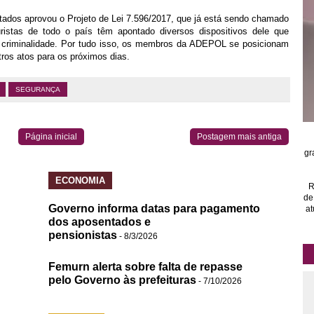
utados aprovou o Projeto de Lei 7.596/2017, que já está sendo chamado
ristas de todo o país têm apontado diversos dispositivos dele que
 criminalidade. Por tudo isso, os membros da ADEPOL se posicionam
utros atos para os próximos dias.
SEGURANÇA
Página inicial
Postagem mais antiga
gr
ECONOMIA
R
de
Governo informa datas para pagamento
at
dos aposentados e
pensionistas
- 8/3/2026
Femurn alerta sobre falta de repasse
pelo Governo às prefeituras
- 7/10/2026