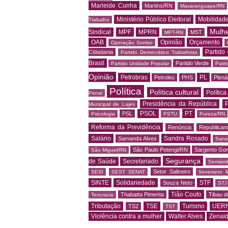
Marleide Cunha
Martins/RN
Maxaranguape/RN
Ministério Público Eleitoral
Mobilidad
Trabalho
Mulh
Sindical
MPF
MPRN
MST
MPT-RN
OAB
Opinião
Orçamento
Operação Sorriso
Partido
Cidadania
Partido Democrático Trabalhista
Brasil
Partido Verde
Partido Unidade Popular
Patri
Opinião
Petrobras
PL
Petroleo
PHS
Plená
Política
Política cultural
Política
Penal
Presidência da República
P
Municipal de Lajes
PSOL
PT
PSL
Psicologia
PSTU
Pureza/RN
Reforma da Previdência
Renúncia
Republican
Salário
Sandra Rosado
Samanda Alves
Sane
São Paulo Potengi/RN
Sargento Go
São Miguel/RN
Segurança
de Saúde
Secretariado
Semiári
Setor Salineiro
SESI
SEST SENAT
Severiano 
SINTE
Solidariedade
STF
Souza Neto
STJ
Tião Couto
Thabatta Pimenta
Tibau d
Teocracia
Tributação
TSE
Turismo
UER
TS2
TST
Violência contra a mulher
Walter Alves
Zenai