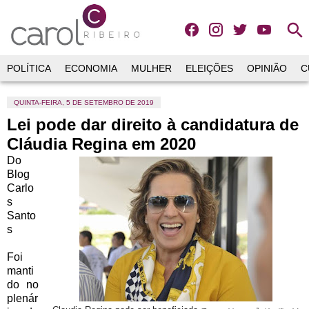
search
POLÍTICA
ECONOMIA
MULHER
ELEIÇÕES
OPINIÃO
C
QUINTA-FEIRA, 5 DE SETEMBRO DE 2019
Lei pode dar direito à candidatura de
Cláudia Regina em 2020
Do
Blog
Carlo
s
Santo
s
Foi
manti
do no
plenár