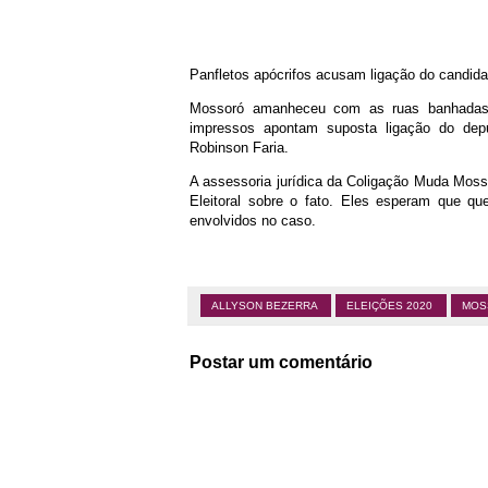
Panfletos apócrifos acusam ligação do candida
Mossoró amanheceu com as ruas banhadas 
impressos apontam suposta ligação do depu
Robinson Faria.
A assessoria jurídica da Coligação Muda Mossor
Eleitoral sobre o fato. Eles esperam que qu
envolvidos no caso.
ALLYSON BEZERRA
ELEIÇÕES 2020
MOS
Postar um comentário