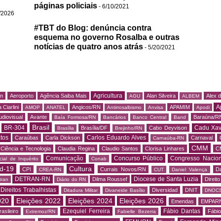
páginas policiais
- 6/10/2021
/2026
#TBT do Blog: denúncia contra
esquema no governo Rosalba e outras
notícias de quatro anos atrás
- 5/20/2021
Agricultura
rn
Aeroporto
Agência Saiba Mais
Alan Silveira
Alex 
AGU
ALBEM
A
 Ciarlini
Angicos/RN
APAMIM
AMOP
ANATEL
Antirrosalbismo
Anvisa
Apodi
udiovisual
Avante
Baraúna/R
Baía Formosa/RN
Bancários
Banco Central
Band
Brasil
BR-304
Cadu Xav
Brasília/DF
Cabo Deyvison
Brasília
Brejinho/RN
tos
Carlos Eduardo Alves
Caraúbas
Carla Dickson
Carnaval
Carnaúba-RN
CMM
Ciência e Tecnologia
Claudia Regina
Claudio Santos
Clorisa Linhares
C
Comunicação
Concurso Público
Congresso Nacion
ial de Inquérito
Conab
d-19
Cultura
CPI
Currais Novos/RN
Da
CREA-RN
CUT
Daniel Valença
DETRAN-RN
Diocese de Santa Luzia
Dilma Roussef
Direit
tran
Diário do RN
Direitos Trabalhistas
Diversidad
DNIT
Ditadura Militar
Divaneide Basílio
DNOC
020
Eleições 2022
Eleições 2024
Eleições 2026
Emendas
EMPAR
Ezequiel Ferreira
Fábio Dantas
asileiro
Fábio
Extremoz/RN
Fabielle Bezerra