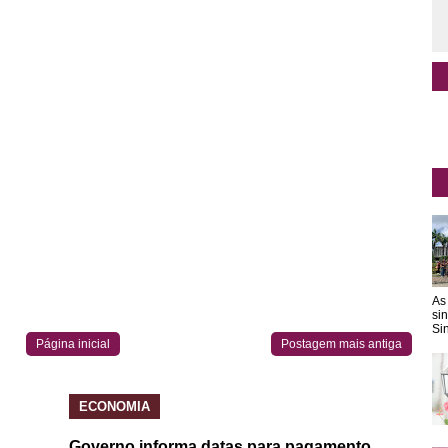
As
si
Sin
Página inicial
Postagem mais antiga
ECONOMIA
Governo informa datas para pagamento