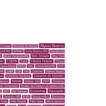
Allyson Bezerra
do Frango
Alexandre de Moraes
podi-RN
Areia Branca-RN
APRAM
Arquidiocese
Beto Rosado
N
Blog Carol
Bento Fernandes/RN
ier
CAERN
Câmara Federal
Caicó
Câmara
Causa Animal
CDL
Ceará-Mirim/RN
CEF
CBTU
MN
Codevasf
CNBB
CNI
CNJ
Coletivo Negras
al
Conversa de Alpendre
Consórcio Nordeste
Debate
tavero
Defesa Civil
DEM
Denúncia
o do Consumidor
Direitos da Criança e do Adolescente
Economia
Educação
S
DPU
Dra Vanessa
N
Emprotur-RN
Energia eólica
Entrevista
Enem
 Faria
Fafá Rosado
Fake news
fatima bezerra