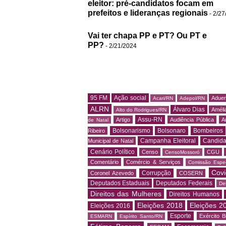
eleitor: pré-candidatos focam em
prefeitos e lideranças regionais
- 2/27
Vai ter chapa PP e PT? Ou PT e
PP?
- 2/21/2024
95 FM
Ação social
Adue
Acari/RN
Adepol/RN
ALRN
Álvaro Dias
Amélia
Alto do Rodrigues/RN
Assu-RN
Artigo
Audiência Pública
A
de Natal
Bolsonarismo
Bolsonaro
Bombeiros
Ribeiro
Campanha Eleitoral
Candida
Municipal de Natal
Cenário Político
Censo
CGU
CensoMossoró
Comentário
Comércio & Serviços
Comissão Espec
Covi
Corrupção
Coronel Azevedo
COSERN
Deputados Estaduais
Deputados Federais
De
Direitos das Mulheres
Direitos Humanos
Eleições 2018
Eleições 2
Eleições 2016
Esporte
Exército Br
ESMARN
Espírito Santo/RN