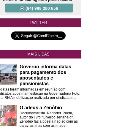
(84) 988 280 656
TWITTER
MAIS LIDAS
Governo informa datas
para pagamento dos
aposentados e
pensionistas
 datas foram informadas em reunião com
ndicatos após manifestação na Governadoria Foto:
ai RN A mobilização realizada por sindicatos ...
O adeus a Zenóbio
Documentarista. Repórter. Poeta,
autor do livro "O verbo sertanejo",
Zenóbio fazia poesia não só com as
palavras, mas com as image...