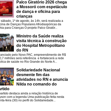
Palco Giratório 2026 chega
a Mossoró com espetáculo
de dança e oficina para
crianças
 sábado, 1º de agosto, às 14h, será realizada a
icina de Danças Populares Afrodiaspóricas da
hia para Crianças O projeto Palco Giratór...
Ministro da Saúde realiza
visita técnica à construção
do Hospital Metropolitano
do RN
nanciado pelo Novo PAC, empreendimento de R$
0,7 milhões será referência e fortalecerá a rede
blica de saúde no Rio Grande do Norte A...
Solidariedade Nacional
desmente fim das
atividades no RN e anuncia
Nilda no comando do
rtido
partido destaca ainda a relação histórica de
lyson com a legenda Uma publicação feita nesta
nta-feira (30) no perfil do Solidariedade...