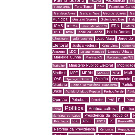
Fátima Bezerra
Fecomercio
FECAM
Fel
Fora Temer
FPM
Francisco Carlo
Florânia/RN
Genilson Alves
Genivan Vale
George Soares
Ger
Municipal
Gustavo Soares
Gutemberg Dias
Hab
ICMS
IFRN
IDEMA
IGARN
Ielmo Marinho/RN
Isolda Dantas
IPTU
Isaac da Casca
IPVA
João Maia
Jorge do 
Câmara/RN
João Dias/RN
Eleitoral
Justiça Federal
Kelps Lima
Kleber R
Amorim
LDO
Limpeza Urbana
Lidiane Marques
Marleide Cunha
Martins/RN
Maxaranguape/RN
Ministério Público Eleitoral
Mobilidad
Trabalho
Mulh
Sindical
MPF
MPRN
MST
MPT-RN
OAB
Opinião
Orçamento
Operação Sorriso
Partido
Cidadania
Partido Democrático Trabalhista
Brasil
Partido Verde
Partido Unidade Popular
Patri
Opinião
Petrobras
PL
Petroleo
PHS
Plená
Política
Política cultural
Política
Penal
Presidência da República
P
Municipal de Lajes
PSOL
PT
PSL
Psicologia
PSTU
Pureza/RN
Reforma da Previdência
Renúncia
Republican