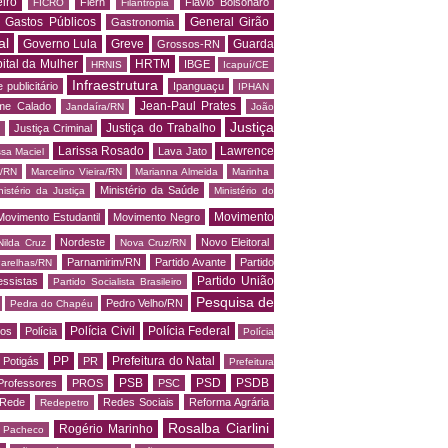
iro
Fiern
Flávio Bolsonaro
FICRO
Filantropia
Gastos Públicos
General Girão
Gastronomia
al
Governo Lula
Greve
Guarda
Grossos-RN
ital da Mulher
HRTM
IBGE
HRNIS
Icapuí/CE
Infraestrutura
 publicitário
Ipanguaçu
IPHAN
Jean-Paul Prates
me Calado
Jandaíra/RN
João
Justiça
Justiça do Trabalho
Justiça Criminal
Larissa Rosado
Lawrence
Lava Jato
ssa Maciel
s/RN
Marcelino Vieira/RN
Marianna Almeida
Marinha
Ministério da Saúde
nistério da Justiça
Ministério do
Movimento
Movimento Estudantil
Movimento Negro
Nordeste
Novo Eleitoral
Nilda Cruz
Nova Cruz/RN
Parnamirim/RN
Partido Avante
Partido
arelhas/RN
Partido União
essistas
Partido Socialista Brasileiro
Pesquisa de
Pedro Velho/RN
Pedra do Chapéu
Polícia Civil
Polícia Federal
os
Polícia
Polícia
PP
Prefeitura do Natal
Potigás
PR
Prefeitura
PSB
PSD
PSDB
Professores
PROS
PSC
Rede
Redes Sociais
Reforma Agrária
Redepetro
Rosalba Ciarlini
Rogério Marinho
o Pacheco