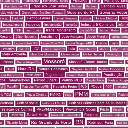
FEMURN
Fernando Mine
Feminismo
Feminismo negro
Fenaj
ipe Guerra-RN
Francisco José Junior
Garibaldi Alves
s
Francisco do PT
Funarte
Fundeb
Governo do RN
Governo Feder
aldo Alckmin
Governador Dix-Sept Rosado
Henrique Alves
Hosp
itação
Haddad
Herval Sampaio
História
Horário Eleitoral
Impostos
Indústria & Comércio
Impeachment
Impugnação
Inclusão
Informe
Izabel Montenegro
ITEP
Ivan Junior
Jadson Rolim
Jai
Itaú/RN
Jaçanã/RN
Rosário
Jornalismo
José Agripino
Jório Nogueira
Josué Moreira
Jucurutu/RN
Lairinho
Lajes
odrigues
Lagoa d'Anta/RN
Lagoa Nova/RN
Lagoa Salgada/RN
Lari
LOA
Lula
Literatura
LMECC
Luís Gomes/RN
Macaíba/RN
Macau
Major Sale
Meio Ambiente
Meio Dia Mossoró
Meteorologia
Michel Temer
Mineração
Mi
Mossoró
e urbana
Mossoró Cidade Junina
Monte Alegre/RN
Mossoró.
er
Natal/RN
Natália Bonavides
Natal
Nayara Gadelha
Neilton Diógenes
Pagamento
Paralisação
Pablo Aires
Ouro Branco/RN
Pânico Moral
Paraíba
P
 dos Trabalhadores
Partido Liberal
Partido MDB
Partido Progr
Partido Novo
Paulinho Freire
PCdoB
Patu/RN
Pau dos Ferros/RN
PcD
PDT
ota
Pecuária
PMM
PM-RN
rio TCM
Plúvia Oliveira
Podem
Pluvia
PMB
Poço Branco/RN
 eleitoral
Política social
Políticas Públicas para as Mulheres
Políticas LGBTs
restação de Contas
PREVI-Mossoró
Previdência Social
Prisão
Procon
Rafael Motta
Reajuste
PV
Racismo
Raimundo Fernandes
Receita Federal
RN
Rio Grande do Norte
Robinson Faria
os
Ricardo Motta
Rodrig