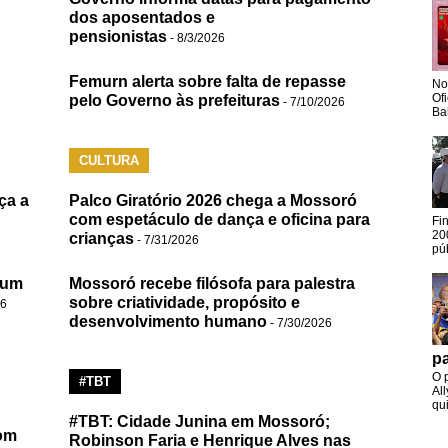
dos aposentados e
pensionistas
- 8/3/2026
Femurn alerta sobre falta de repasse
No
Of
pelo Governo às prefeituras
- 7/10/2026
Ba
CULTURA
ça a
Palco Giratório 2026 chega a Mossoró
com espetáculo de dança e oficina para
Fi
20
crianças
- 7/31/2026
pú
 um
Mossoró recebe filósofa para palestra
sobre criatividade, propósito e
26
desenvolvimento humano
- 7/30/2026
pa
O 
#TBT
Al
qui
#TBT: Cidade Junina em Mossoró;
om
Robinson Faria e Henrique Alves nas