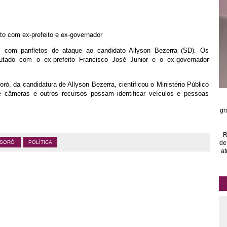
to com ex-prefeito e ex-governador
com panfletos de ataque ao candidato Allyson Bezerra (SD). Os
tado com o ex-prefeito Francisco José Junior e o ex-governador
ó, da candidatura de Allyson Bezerra, cientificou o Ministério Público
e câmeras e outros recursos possam identificar veículos e pessoas
gr
R
de
SORÓ
POLÍTICA
at