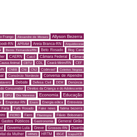
Allyson Bezerra
do Frango
Alexandre de Moraes
podi-RN
Areia Branca-RN
APRAM
Arquidiocese
Beto Rosado
N
Blog Carol
Bento Fernandes/RN
ier
CAERN
Câmara Federal
Caicó
Câmara
Causa Animal
CDL
Ceará-Mirim/RN
CEF
CBTU
MN
Codevasf
CNBB
CNI
CNJ
Coletivo Negras
al
Conversa de Alpendre
Consórcio Nordeste
Debate
atavero
Defesa Civil
DEM
Denúncia
o do Consumidor
Direitos da Criança e do Adolescente
Economia
Educação
S
DPU
Dra Vanessa
N
Emprotur-RN
Energia eólica
Entrevista
Enem
 Faria
Fafá Rosado
Fake news
fatima bezerra
iro
Fiern
Flávio Bolsonaro
FICRO
Filantropia
Gastos Públicos
General Girão
Gastronomia
al
Governo Lula
Greve
Guarda
Grossos-RN
ital da Mulher
HRTM
IBGE
HRNIS
Icapuí/CE