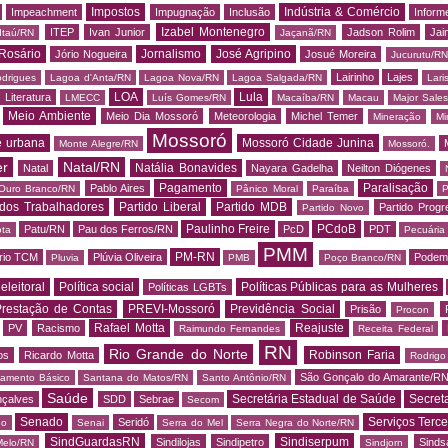
Impostos
Indústria & Comércio
Impeachment
Impugnação
Inclusão
Informe
Izabel Montenegro
ITEP
Ivan Junior
Jadson Rolim
Jai
Itaú/RN
Jaçanã/RN
Rosário
Jornalismo
José Agripino
Jório Nogueira
Josué Moreira
Jucurutu/RN
Lairinho
Lajes
odrigues
Lagoa d'Anta/RN
Lagoa Nova/RN
Lagoa Salgada/RN
Lari
LOA
Lula
Literatura
LMECC
Luís Gomes/RN
Macaíba/RN
Macau
Major Sale
Meio Ambiente
Meio Dia Mossoró
Meteorologia
Michel Temer
Mineração
Mi
Mossoró
e urbana
Mossoró Cidade Junina
Monte Alegre/RN
Mossoró.
er
Natal/RN
Natália Bonavides
Natal
Nayara Gadelha
Neilton Diógenes
Pagamento
Paralisação
Pablo Aires
Ouro Branco/RN
Pânico Moral
Paraíba
P
 dos Trabalhadores
Partido Liberal
Partido MDB
Partido Progr
Partido Novo
Paulinho Freire
PCdoB
Patu/RN
Pau dos Ferros/RN
PcD
PDT
ota
Pecuária
PMM
PM-RN
rio TCM
Plúvia Oliveira
Podem
Pluvia
PMB
Poço Branco/RN
 eleitoral
Política social
Políticas Públicas para as Mulheres
Políticas LGBTs
restação de Contas
PREVI-Mossoró
Previdência Social
Prisão
Procon
Rafael Motta
Reajuste
PV
Racismo
Raimundo Fernandes
Receita Federal
RN
Rio Grande do Norte
Robinson Faria
os
Ricardo Motta
Rodrig
São Gonçalo do Amarante/R
amento Básico
Santana do Matos/RN
Santo Antônio/RN
Saúde
Secretária Estadual de Saúde
Secret
nçalves
SDD
Sebrae
Secom
Senado
Serviços Terce
Seridó
do
Senai
Serra do Mel
Serra Negra do Norte/RN
SindGuardasRN
Sindiserpum
Sindilojas
Sindipetro
Sind
Melo/RN
Sindjorn