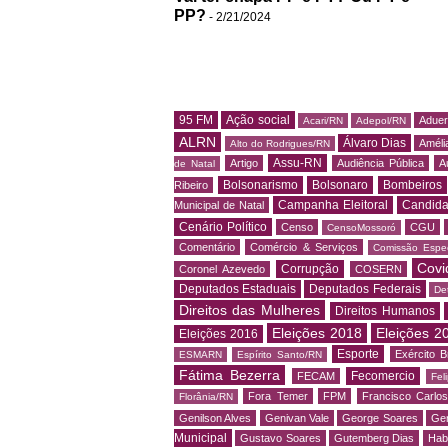
PP?
- 2/21/2024
95 FM
Ação social
Adue
Acari/RN
Adepol/RN
ALRN
Álvaro Dias
Amélia
Alto do Rodrigues/RN
Assu-RN
Artigo
Audiência Pública
A
de Natal
Bolsonarismo
Bolsonaro
Bombeiros
Ribeiro
Campanha Eleitoral
Candida
Municipal de Natal
Cenário Político
Censo
CGU
CensoMossoró
Comentário
Comércio & Serviços
Comissão Espec
Covi
Corrupção
Coronel Azevedo
COSERN
Deputados Estaduais
Deputados Federais
De
Direitos das Mulheres
Direitos Humanos
Eleições 2018
Eleições 2
Eleições 2016
Esporte
Exército Br
ESMARN
Espírito Santo/RN
Fátima Bezerra
Fecomercio
FECAM
Fel
Fora Temer
FPM
Francisco Carlo
Florânia/RN
Genilson Alves
Genivan Vale
George Soares
Ger
Municipal
Gustavo Soares
Gutemberg Dias
Hab