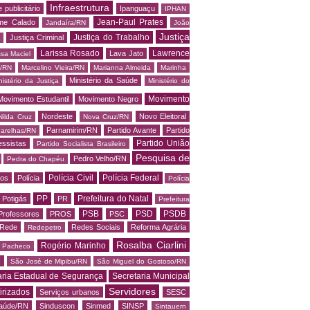
Infraestrutura
 publicitário
Ipanguaçu
IPHAN
Jean-Paul Prates
me Calado
Jandaíra/RN
João
Justiça
Justiça do Trabalho
Justiça Criminal
Larissa Rosado
Lawrence
Lava Jato
ssa Maciel
s/RN
Marcelino Vieira/RN
Marianna Almeida
Marinha
Ministério da Saúde
nistério da Justiça
Ministério do
Movimento
Movimento Estudantil
Movimento Negro
Nordeste
Novo Eleitoral
Nilda Cruz
Nova Cruz/RN
Parnamirim/RN
Partido Avante
Partido
arelhas/RN
Partido União
essistas
Partido Socialista Brasileiro
Pesquisa de
Pedro Velho/RN
Pedra do Chapéu
Polícia Civil
Polícia Federal
os
Polícia
Polícia
PP
Prefeitura do Natal
Potigás
PR
Prefeitura
PSB
PSD
PSDB
Professores
PROS
PSC
Rede
Redes Sociais
Reforma Agrária
Redepetro
Rosalba Ciarlini
Rogério Marinho
o Pacheco
N
São José de Mipibu/RN
São Miguel do Gostoso/RN
aria Estadual de Segurança
Secretaria Municipal
Servidores
irizados
Serviços urbanos
SESC
saúde/RN
Sinduscon
Sinmed
SINSP
Sintauern