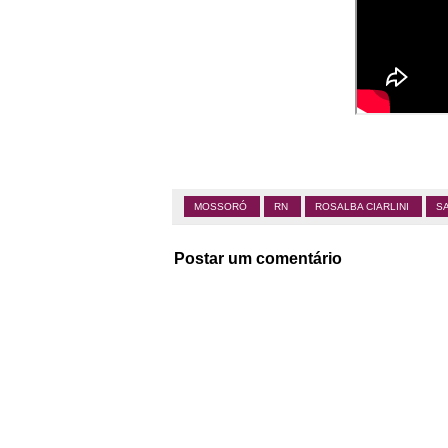
MOSSORÓ
RN
ROSALBA CIARLINI
S
Postar um comentário