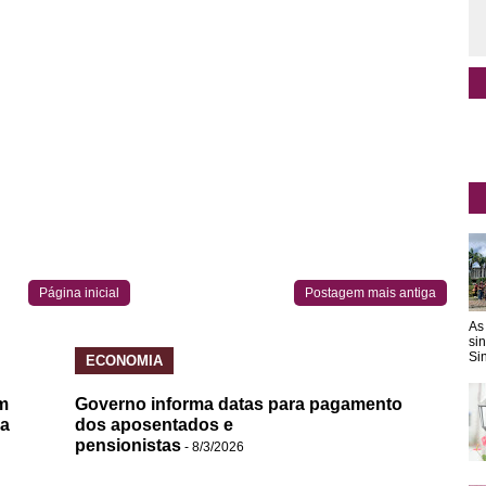
Página inicial
Postagem mais antiga
As
si
Sin
ECONOMIA
m
Governo informa datas para pagamento
da
dos aposentados e
pensionistas
- 8/3/2026