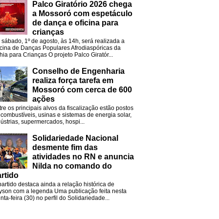
Palco Giratório 2026 chega
a Mossoró com espetáculo
de dança e oficina para
crianças
 sábado, 1º de agosto, às 14h, será realizada a
icina de Danças Populares Afrodiaspóricas da
hia para Crianças O projeto Palco Giratór...
Conselho de Engenharia
realiza força tarefa em
Mossoró com cerca de 600
ações
tre os principais alvos da fiscalização estão postos
 combustíveis, usinas e sistemas de energia solar,
dústrias, supermercados, hospi...
Solidariedade Nacional
desmente fim das
atividades no RN e anuncia
Nilda no comando do
rtido
partido destaca ainda a relação histórica de
lyson com a legenda Uma publicação feita nesta
nta-feira (30) no perfil do Solidariedade...