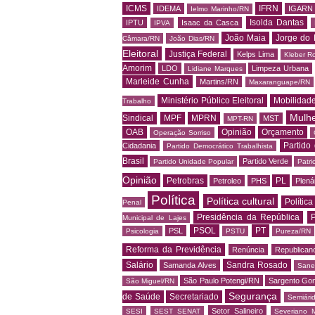
ICMS
IFRN
IDEMA
IGARN
Ielmo Marinho/RN
Isolda Dantas
IPTU
Isaac da Casca
IPVA
João Maia
Jorge do 
Câmara/RN
João Dias/RN
Eleitoral
Justiça Federal
Kelps Lima
Kleber R
Amorim
LDO
Limpeza Urbana
Lidiane Marques
Marleide Cunha
Martins/RN
Maxaranguape/RN
Ministério Público Eleitoral
Mobilidad
Trabalho
Mulh
Sindical
MPF
MPRN
MST
MPT-RN
OAB
Opinião
Orçamento
Operação Sorriso
Partido
Cidadania
Partido Democrático Trabalhista
Brasil
Partido Verde
Partido Unidade Popular
Patri
Opinião
Petrobras
PL
Petroleo
PHS
Plená
Política
Política cultural
Política
Penal
Presidência da República
P
Municipal de Lajes
PSOL
PT
PSL
Psicologia
PSTU
Pureza/RN
Reforma da Previdência
Renúncia
Republican
Salário
Sandra Rosado
Samanda Alves
Sane
São Paulo Potengi/RN
Sargento Go
São Miguel/RN
Segurança
de Saúde
Secretariado
Semiári
Setor Salineiro
SESI
SEST SENAT
Severiano 