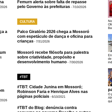
na
Femurn alerta sobre falta de repasse
pelo Governo às prefeituras
/2026
- 7/10/2026
No
CULTURA
Of
Ba
ça a
Palco Giratório 2026 chega a Mossoró
com espetáculo de dança e oficina para
crianças
- 7/31/2026
 um
Mossoró recebe filósofa para palestra
En
sobre criatividade, propósito e
26
de
desenvolvimento humano
- 7/30/2026
in
#TBT
#TBT: Cidade Junina em Mossoró;
pa
om
Robinson Faria e Henrique Alves nas
O 
páginas policiais
- 6/10/2021
Al
/2026
qui
#TBT do Blog: denúncia contra