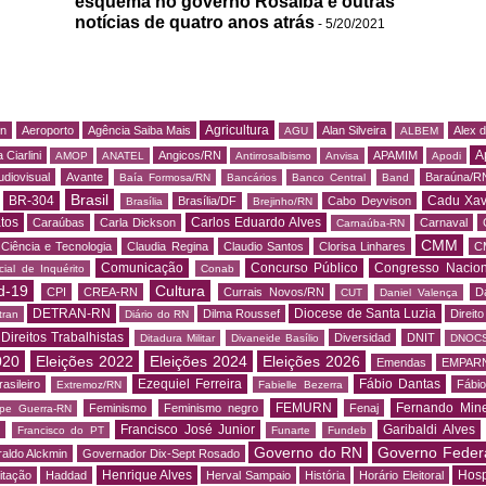
esquema no governo Rosalba e outras
notícias de quatro anos atrás
- 5/20/2021
Agricultura
rn
Aeroporto
Agência Saiba Mais
Alan Silveira
Alex 
AGU
ALBEM
A
 Ciarlini
Angicos/RN
APAMIM
AMOP
ANATEL
Antirrosalbismo
Anvisa
Apodi
udiovisual
Avante
Baraúna/R
Baía Formosa/RN
Bancários
Banco Central
Band
Brasil
BR-304
Cadu Xav
Brasília/DF
Cabo Deyvison
Brasília
Brejinho/RN
tos
Carlos Eduardo Alves
Caraúbas
Carla Dickson
Carnaval
Carnaúba-RN
CMM
Ciência e Tecnologia
Claudia Regina
Claudio Santos
Clorisa Linhares
C
Comunicação
Concurso Público
Congresso Nacion
ial de Inquérito
Conab
d-19
Cultura
CPI
CREA-RN
Currais Novos/RN
D
CUT
Daniel Valença
DETRAN-RN
Diocese de Santa Luzia
Dilma Roussef
Direit
tran
Diário do RN
Direitos Trabalhistas
Diversidad
DNIT
Ditadura Militar
Divaneide Basílio
DNOC
020
Eleições 2022
Eleições 2024
Eleições 2026
Emendas
EMPAR
Ezequiel Ferreira
Fábio Dantas
asileiro
Fábio
Extremoz/RN
Fabielle Bezerra
FEMURN
Fernando Mine
Feminismo
Feminismo negro
Fenaj
ipe Guerra-RN
Francisco José Junior
Garibaldi Alves
s
Francisco do PT
Funarte
Fundeb
Governo do RN
Governo Feder
aldo Alckmin
Governador Dix-Sept Rosado
Henrique Alves
Hosp
itação
Haddad
Herval Sampaio
História
Horário Eleitoral