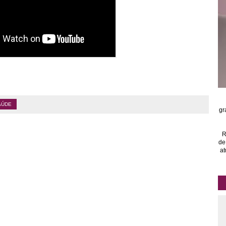
AÚDE
gr
R
de
at