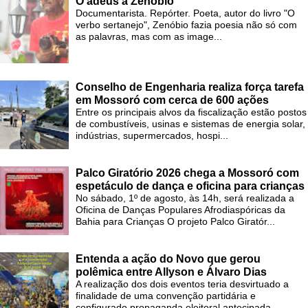
O adeus a Zenóbio
Documentarista. Repórter. Poeta, autor do livro "O
verbo sertanejo", Zenóbio fazia poesia não só com
as palavras, mas com as image...
Conselho de Engenharia realiza força tarefa
em Mossoró com cerca de 600 ações
Entre os principais alvos da fiscalização estão postos
de combustíveis, usinas e sistemas de energia solar,
indústrias, supermercados, hospi...
Palco Giratório 2026 chega a Mossoró com
espetáculo de dança e oficina para crianças
No sábado, 1º de agosto, às 14h, será realizada a
Oficina de Danças Populares Afrodiaspóricas da
Bahia para Crianças O projeto Palco Giratór...
Entenda a ação do Novo que gerou
polêmica entre Allyson e Álvaro Dias
A realização dos dois eventos teria desvirtuado a
finalidade de uma convenção partidária e
configurado propaganda eleitoral antecipada