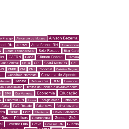
Allyson Bezerra
do Frango
Alexandre de Moraes
podi-RN
Areia Branca-RN
APRAM
Arquidiocese
Beto Rosado
N
Blog Carol
Bento Fernandes/RN
ier
CAERN
Câmara Federal
Caicó
Câmara
Causa Animal
CDL
Ceará-Mirim/RN
CEF
CBTU
MN
Codevasf
CNBB
CNI
CNJ
Coletivo Negras
al
Conversa de Alpendre
Consórcio Nordeste
Debate
atavero
Defesa Civil
DEM
Denúncia
o do Consumidor
Direitos da Criança e do Adolescente
Economia
Educação
S
DPU
Dra Vanessa
N
Emprotur-RN
Energia eólica
Entrevista
Enem
 Faria
Fafá Rosado
Fake news
fatima bezerra
iro
Fiern
Flávio Bolsonaro
FICRO
Filantropia
Gastos Públicos
General Girão
Gastronomia
al
Governo Lula
Greve
Guarda
Grossos-RN