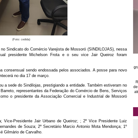
(Foto: cedida)
a no Sindicato do Comércio Varejista de Mossoró (SINDILOJAS), nessa
atual presidente Michelson Frota e o seu vice Jair Queiroz foram
gr
pa consensual sendo endossada pelos associados. A posse para novo
ontecerá no dia 17 de março.
R
itou a sede do Sindilojas, prestigiando a entidade. Também estiveram no
de
r Barreto, representantes da Federação do Comércio de Bens, Serviços
at
o o presidente da Associação Comercial e Industrial de Mossoró
; Vice-Presidente Jair Urbano de Queiroz; ; 2º Vice Presidente Luiz
ernandes de Souza; 2º Secretário Marcio Antonio Mota Mendonça; 1º
osé Gilmário de Carvalho.