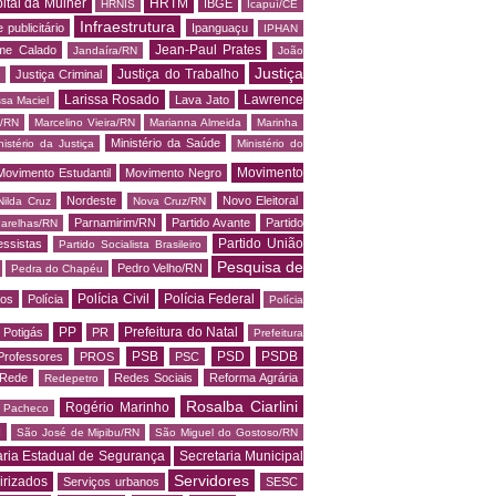
ital da Mulher
HRTM
IBGE
HRNIS
Icapuí/CE
Infraestrutura
 publicitário
Ipanguaçu
IPHAN
Jean-Paul Prates
me Calado
Jandaíra/RN
João
Justiça
Justiça do Trabalho
Justiça Criminal
Larissa Rosado
Lawrence
Lava Jato
ssa Maciel
s/RN
Marcelino Vieira/RN
Marianna Almeida
Marinha
Ministério da Saúde
nistério da Justiça
Ministério do
Movimento
Movimento Estudantil
Movimento Negro
Nordeste
Novo Eleitoral
Nilda Cruz
Nova Cruz/RN
Parnamirim/RN
Partido Avante
Partido
arelhas/RN
Partido União
essistas
Partido Socialista Brasileiro
Pesquisa de
Pedro Velho/RN
Pedra do Chapéu
Polícia Civil
Polícia Federal
os
Polícia
Polícia
PP
Prefeitura do Natal
Potigás
PR
Prefeitura
PSB
PSD
PSDB
Professores
PROS
PSC
Rede
Redes Sociais
Reforma Agrária
Redepetro
Rosalba Ciarlini
Rogério Marinho
o Pacheco
N
São José de Mipibu/RN
São Miguel do Gostoso/RN
aria Estadual de Segurança
Secretaria Municipal
Servidores
irizados
Serviços urbanos
SESC