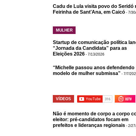
Cadu de Lula visita povo do Seridó 
Feirinha de Sant’Ana, em Caicó
- 7/30
MULHER
Startup de comunicação política lan
“Jornada da Candidata” para as
Eleições 2026
- 7/13/2026
“Michelle passou anos defendendo
modelo de mulher submissa”
- 7/7/20
VÍDEOS
Não é momento de corpo a corpo c
eleitor: pré-candidatos focam em
prefeitos e lideranças regionais
- 2/27