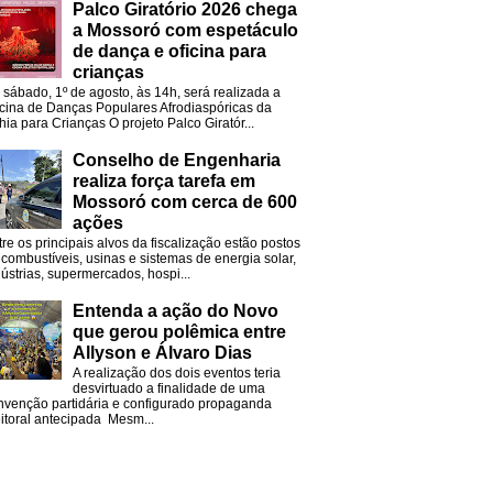
Palco Giratório 2026 chega
a Mossoró com espetáculo
de dança e oficina para
crianças
 sábado, 1º de agosto, às 14h, será realizada a
icina de Danças Populares Afrodiaspóricas da
hia para Crianças O projeto Palco Giratór...
Conselho de Engenharia
realiza força tarefa em
Mossoró com cerca de 600
ações
tre os principais alvos da fiscalização estão postos
 combustíveis, usinas e sistemas de energia solar,
dústrias, supermercados, hospi...
Entenda a ação do Novo
que gerou polêmica entre
Allyson e Álvaro Dias
A realização dos dois eventos teria
desvirtuado a finalidade de uma
nvenção partidária e configurado propaganda
eitoral antecipada Mesm...