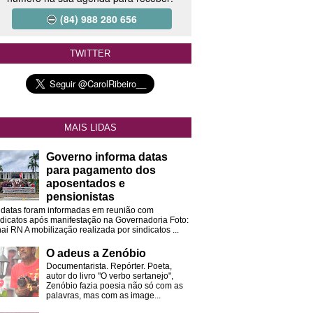
(84) 988 280 656
TWITTER
MAIS LIDAS
Governo informa datas
para pagamento dos
aposentados e
pensionistas
 datas foram informadas em reunião com
ndicatos após manifestação na Governadoria Foto:
ai RN A mobilização realizada por sindicatos ...
O adeus a Zenóbio
Documentarista. Repórter. Poeta,
autor do livro "O verbo sertanejo",
Zenóbio fazia poesia não só com as
palavras, mas com as image...