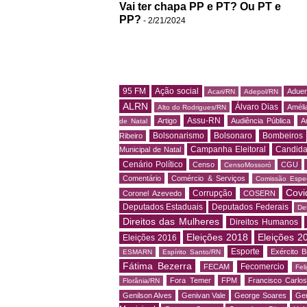
Vai ter chapa PP e PT? Ou PT e
PP?
- 2/21/2024
95 FM
Ação social
Adue
Acari/RN
Adepol/RN
ALRN
Álvaro Dias
Amélia
Alto do Rodrigues/RN
Assu-RN
Artigo
Audiência Pública
A
de Natal
Bolsonarismo
Bolsonaro
Bombeiros
Ribeiro
Campanha Eleitoral
Candida
Municipal de Natal
Cenário Político
Censo
CGU
CensoMossoró
Comentário
Comércio & Serviços
Comissão Espec
Covi
Corrupção
Coronel Azevedo
COSERN
Deputados Estaduais
Deputados Federais
De
Direitos das Mulheres
Direitos Humanos
Eleições 2018
Eleições 2
Eleições 2016
Esporte
Exército Br
ESMARN
Espírito Santo/RN
Fátima Bezerra
Fecomercio
FECAM
Fel
Fora Temer
FPM
Francisco Carlo
Florânia/RN
Genilson Alves
Genivan Vale
George Soares
Ger