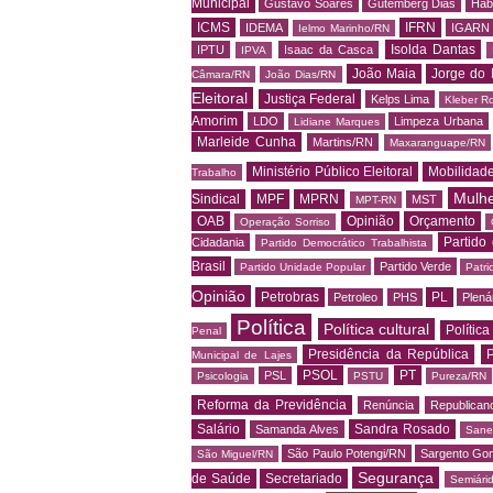
Municipal
Gustavo Soares
Gutemberg Dias
Hab
ICMS
IFRN
IDEMA
IGARN
Ielmo Marinho/RN
Isolda Dantas
IPTU
Isaac da Casca
IPVA
João Maia
Jorge do 
Câmara/RN
João Dias/RN
Eleitoral
Justiça Federal
Kelps Lima
Kleber R
Amorim
LDO
Limpeza Urbana
Lidiane Marques
Marleide Cunha
Martins/RN
Maxaranguape/RN
Ministério Público Eleitoral
Mobilidad
Trabalho
Mulh
Sindical
MPF
MPRN
MST
MPT-RN
OAB
Opinião
Orçamento
Operação Sorriso
Partido
Cidadania
Partido Democrático Trabalhista
Brasil
Partido Verde
Partido Unidade Popular
Patri
Opinião
Petrobras
PL
Petroleo
PHS
Plená
Política
Política cultural
Política
Penal
Presidência da República
P
Municipal de Lajes
PSOL
PT
PSL
Psicologia
PSTU
Pureza/RN
Reforma da Previdência
Renúncia
Republican
Salário
Sandra Rosado
Samanda Alves
Sane
São Paulo Potengi/RN
Sargento Go
São Miguel/RN
Segurança
de Saúde
Secretariado
Semiári