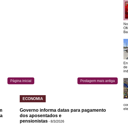
No
Of
Ba
En
de
in
Página inicial
Postagem mais antiga
ECONOMIA
co
el
m
Governo informa datas para pagamento
da
dos aposentados e
pensionistas
- 8/3/2026