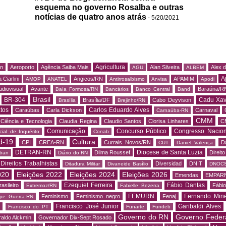
esquema no governo Rosalba e outras
notícias de quatro anos atrás
- 5/20/2021
Agricultura
rn
Aeroporto
Agência Saiba Mais
Alan Silveira
Alex 
AGU
ALBEM
A
 Ciarlini
Angicos/RN
APAMIM
AMOP
ANATEL
Antirrosalbismo
Anvisa
Apodi
udiovisual
Avante
Baraúna/R
Baía Formosa/RN
Bancários
Banco Central
Band
Brasil
BR-304
Cadu Xav
Brasília/DF
Cabo Deyvison
Brasília
Brejinho/RN
tos
Carlos Eduardo Alves
Caraúbas
Carla Dickson
Carnaval
Carnaúba-RN
CMM
Ciência e Tecnologia
Claudia Regina
Claudio Santos
Clorisa Linhares
C
Comunicação
Concurso Público
Congresso Nacion
ial de Inquérito
Conab
d-19
Cultura
CPI
CREA-RN
Currais Novos/RN
D
CUT
Daniel Valença
DETRAN-RN
Diocese de Santa Luzia
Dilma Roussef
Direit
tran
Diário do RN
Direitos Trabalhistas
Diversidad
DNIT
Ditadura Militar
Divaneide Basílio
DNOC
020
Eleições 2022
Eleições 2024
Eleições 2026
Emendas
EMPAR
Ezequiel Ferreira
Fábio Dantas
asileiro
Fábio
Extremoz/RN
Fabielle Bezerra
FEMURN
Fernando Mine
Feminismo
Feminismo negro
Fenaj
ipe Guerra-RN
Francisco José Junior
Garibaldi Alves
s
Francisco do PT
Funarte
Fundeb
Governo do RN
Governo Feder
aldo Alckmin
Governador Dix-Sept Rosado