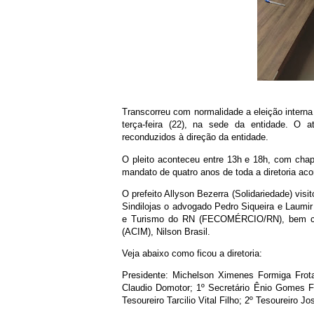
Transcorreu com normalidade a eleição intern
terça-feira (22), na sede da entidade. O 
reconduzidos à direção da entidade.
O pleito aconteceu entre 13h e 18h, com cha
mandato de quatro anos de toda a diretoria ac
O prefeito Allyson Bezerra (Solidariedade) vis
Sindilojas o advogado Pedro Siqueira e Laumi
e Turismo do RN (FECOMÉRCIO/RN), bem com
(ACIM), Nilson Brasil.
Veja abaixo como ficou a diretoria:
Presidente: Michelson Ximenes Formiga Frota
Claudio Domotor; 1º Secretário Ênio Gomes F
Tesoureiro Tarcilio Vital Filho; 2º Tesoureiro J