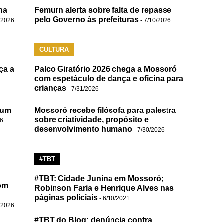
na
Femurn alerta sobre falta de repasse
pelo Governo às prefeituras
/2026
- 7/10/2026
CULTURA
ça a
Palco Giratório 2026 chega a Mossoró
com espetáculo de dança e oficina para
crianças
- 7/31/2026
 um
Mossoró recebe filósofa para palestra
sobre criatividade, propósito e
26
desenvolvimento humano
- 7/30/2026
#TBT
#TBT: Cidade Junina em Mossoró;
om
Robinson Faria e Henrique Alves nas
páginas policiais
- 6/10/2021
/2026
#TBT do Blog: denúncia contra