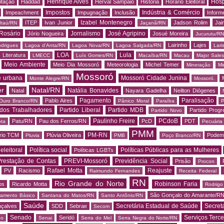
Henrique Alves
Hosp
itação
Haddad
Herval Sampaio
História
Horário Eleitoral
Impostos
Indústria & Comércio
Impeachment
Impugnação
Inclusão
Informe
Izabel Montenegro
ITEP
Ivan Junior
Jadson Rolim
Jai
Itaú/RN
Jaçanã/RN
Rosário
Jornalismo
José Agripino
Jório Nogueira
Josué Moreira
Jucurutu/RN
Lairinho
Lajes
odrigues
Lagoa d'Anta/RN
Lagoa Nova/RN
Lagoa Salgada/RN
Lari
LOA
Lula
Literatura
LMECC
Luís Gomes/RN
Macaíba/RN
Macau
Major Sale
Meio Ambiente
Meio Dia Mossoró
Meteorologia
Michel Temer
Mineração
Mi
Mossoró
e urbana
Mossoró Cidade Junina
Monte Alegre/RN
Mossoró.
er
Natal/RN
Natália Bonavides
Natal
Nayara Gadelha
Neilton Diógenes
Pagamento
Paralisação
Pablo Aires
Ouro Branco/RN
Pânico Moral
Paraíba
P
 dos Trabalhadores
Partido Liberal
Partido MDB
Partido Progr
Partido Novo
Paulinho Freire
PCdoB
Patu/RN
Pau dos Ferros/RN
PcD
PDT
ota
Pecuária
PMM
PM-RN
rio TCM
Plúvia Oliveira
Podem
Pluvia
PMB
Poço Branco/RN
 eleitoral
Política social
Políticas Públicas para as Mulheres
Políticas LGBTs
restação de Contas
PREVI-Mossoró
Previdência Social
Prisão
Procon
Rafael Motta
Reajuste
PV
Racismo
Raimundo Fernandes
Receita Federal
RN
Rio Grande do Norte
Robinson Faria
os
Ricardo Motta
Rodrig
São Gonçalo do Amarante/R
amento Básico
Santana do Matos/RN
Santo Antônio/RN
Saúde
Secretária Estadual de Saúde
Secret
nçalves
SDD
Sebrae
Secom
Senado
Serviços Terce
Seridó
do
Senai
Serra do Mel
Serra Negra do Norte/RN