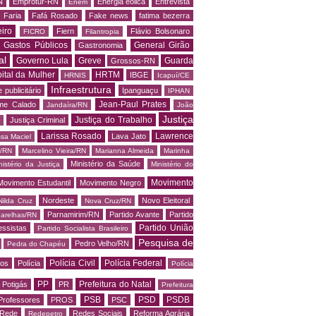
N
Emprotur-RN
Energia eólica
Entrevista
Enem
 Faria
Fafá Rosado
Fake news
fatima bezerra
iro
Fiern
Flávio Bolsonaro
FICRO
Filantropia
Gastos Públicos
General Girão
Gastronomia
al
Governo Lula
Greve
Guarda
Grossos-RN
ital da Mulher
HRTM
IBGE
HRNIS
Icapuí/CE
Infraestrutura
 publicitário
Ipanguaçu
IPHAN
Jean-Paul Prates
me Calado
Jandaíra/RN
João
Justiça
Justiça do Trabalho
Justiça Criminal
Larissa Rosado
Lawrence
Lava Jato
ssa Maciel
s/RN
Marcelino Vieira/RN
Marianna Almeida
Marinha
Ministério da Saúde
nistério da Justiça
Ministério do
Movimento
Movimento Estudantil
Movimento Negro
Nordeste
Novo Eleitoral
Nilda Cruz
Nova Cruz/RN
Parnamirim/RN
Partido Avante
Partido
arelhas/RN
Partido União
essistas
Partido Socialista Brasileiro
Pesquisa de
Pedro Velho/RN
Pedra do Chapéu
Polícia Civil
Polícia Federal
os
Polícia
Polícia
PP
Prefeitura do Natal
Potigás
PR
Prefeitura
PSB
PSD
PSDB
Professores
PROS
PSC
Rede
Redes Sociais
Reforma Agrária
Redepetro