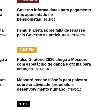
ECONOMIA
m
Governo informa datas para pagamento
da
dos aposentados e
pensionistas
- 8/3/2026
na
Femurn alerta sobre falta de repasse
pelo Governo às prefeituras
/2026
- 7/10/2026
CULTURA
ça a
Palco Giratório 2026 chega a Mossoró
com espetáculo de dança e oficina para
crianças
- 7/31/2026
 um
Mossoró recebe filósofa para palestra
sobre criatividade, propósito e
26
desenvolvimento humano
- 7/30/2026
#TBT