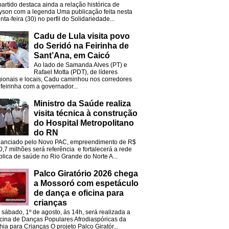
partido destaca ainda a relação histórica de
lyson com a legenda Uma publicação feita nesta
nta-feira (30) no perfil do Solidariedade...
Cadu de Lula visita povo
do Seridó na Feirinha de
Sant’Ana, em Caicó
Ao lado de Samanda Alves (PT) e
Rafael Motta (PDT), de líderes
gionais e locais, Cadu caminhou nos corredores
 feirinha com a governador...
Ministro da Saúde realiza
visita técnica à construção
do Hospital Metropolitano
do RN
nanciado pelo Novo PAC, empreendimento de R$
0,7 milhões será referência e fortalecerá a rede
blica de saúde no Rio Grande do Norte A...
Palco Giratório 2026 chega
a Mossoró com espetáculo
de dança e oficina para
crianças
 sábado, 1º de agosto, às 14h, será realizada a
icina de Danças Populares Afrodiaspóricas da
hia para Crianças O projeto Palco Giratór...