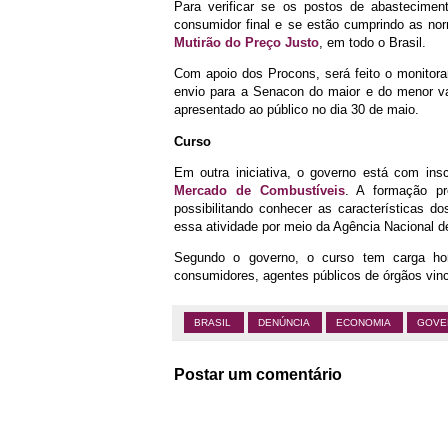
Para verificar se os postos de abastecime
consumidor final e se estão cumprindo as no
Mutirão do Preço Justo
, em todo o Brasil.
Com apoio dos Procons, será feito o monitora
envio para a Senacon do maior e do menor va
apresentado ao público no dia 30 de maio.
Curso
Em outra iniciativa, o governo está com ins
Mercado de Combustíveis
. A formação pr
possibilitando conhecer as características d
essa atividade por meio da Agência Nacional d
Segundo o governo, o curso tem carga horá
consumidores, agentes públicos de órgãos vin
BRASIL
DENÚNCIA
ECONOMIA
GOVE
Postar um comentário