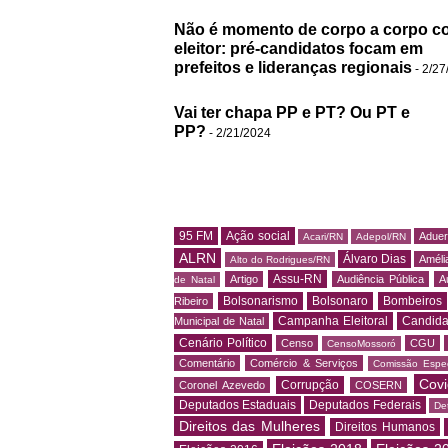
Não é momento de corpo a corpo c
eleitor: pré-candidatos focam em
prefeitos e lideranças regionais
- 2/27
Vai ter chapa PP e PT? Ou PT e
PP?
- 2/21/2024
95 FM
Ação social
Adue
Acari/RN
Adepol/RN
ALRN
Álvaro Dias
Amélia
Alto do Rodrigues/RN
Assu-RN
Artigo
Audiência Pública
A
de Natal
Bolsonarismo
Bolsonaro
Bombeiros
Ribeiro
Campanha Eleitoral
Candida
Municipal de Natal
Cenário Político
Censo
CGU
CensoMossoró
Comentário
Comércio & Serviços
Comissão Espec
Covi
Corrupção
Coronel Azevedo
COSERN
Deputados Estaduais
Deputados Federais
De
Direitos das Mulheres
Direitos Humanos