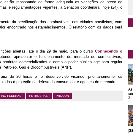
nto estão repassando de forma adequada as variações de preço ao
rmas e regulamentações vigentes, a Senacon coordenará, hoje (24), o
mento da precificação dos combustíveis nas cidades brasileiras, com
lor encontrado nos estabelecimentos. O relatório com os dados será
crições abertas, até o dia 29 de maio, para o curso
Conhecendo o
etende apresentar o funcionamento do mercado de combustíveis,
os produtos comercializados e como o poder público age para regular
e Petróleo, Gás e Biocombustíveis (ANP).
ria de 20 horas e foi desenvolvido visando, prioritariamente, os
culados à proteção da defesa do consumidor e agentes de mercado.
As
si
RNO FEDERAL
PETROBRAS
PROCON
Sin
pa