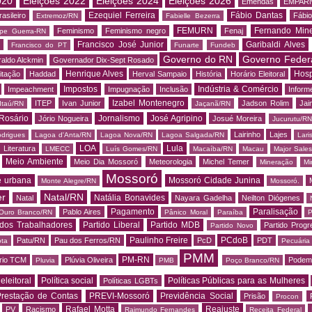
020
Eleições 2022
Eleições 2024
Eleições 2026
Emendas
EMPAR
Ezequiel Ferreira
Fábio Dantas
asileiro
Fábio
Extremoz/RN
Fabielle Bezerra
FEMURN
Fernando Mine
Feminismo
Feminismo negro
Fenaj
ipe Guerra-RN
Francisco José Junior
Garibaldi Alves
s
Francisco do PT
Funarte
Fundeb
Governo do RN
Governo Feder
aldo Alckmin
Governador Dix-Sept Rosado
Henrique Alves
Hosp
itação
Haddad
Herval Sampaio
História
Horário Eleitoral
Impostos
Indústria & Comércio
Impeachment
Impugnação
Inclusão
Informe
Izabel Montenegro
ITEP
Ivan Junior
Jadson Rolim
Jai
Itaú/RN
Jaçanã/RN
Rosário
Jornalismo
José Agripino
Jório Nogueira
Josué Moreira
Jucurutu/RN
Lairinho
Lajes
odrigues
Lagoa d'Anta/RN
Lagoa Nova/RN
Lagoa Salgada/RN
Lari
LOA
Lula
Literatura
LMECC
Luís Gomes/RN
Macaíba/RN
Macau
Major Sale
Meio Ambiente
Meio Dia Mossoró
Meteorologia
Michel Temer
Mineração
Mi
Mossoró
e urbana
Mossoró Cidade Junina
Monte Alegre/RN
Mossoró.
er
Natal/RN
Natália Bonavides
Natal
Nayara Gadelha
Neilton Diógenes
Pagamento
Paralisação
Pablo Aires
Ouro Branco/RN
Pânico Moral
Paraíba
P
 dos Trabalhadores
Partido Liberal
Partido MDB
Partido Progr
Partido Novo
Paulinho Freire
PCdoB
Patu/RN
Pau dos Ferros/RN
PcD
PDT
ota
Pecuária
PMM
PM-RN
rio TCM
Plúvia Oliveira
Podem
Pluvia
PMB
Poço Branco/RN
 eleitoral
Política social
Políticas Públicas para as Mulheres
Políticas LGBTs
restação de Contas
PREVI-Mossoró
Previdência Social
Prisão
Procon
Rafael Motta
Reajuste
PV
Racismo
Raimundo Fernandes
Receita Federal