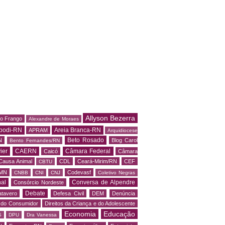
Allyson Bezerra
do Frango
Alexandre de Moraes
podi-RN
Areia Branca-RN
APRAM
Arquidiocese
Beto Rosado
N
Blog Carol
Bento Fernandes/RN
ier
CAERN
Câmara Federal
Caicó
Câmara
Causa Animal
CDL
Ceará-Mirim/RN
CEF
CBTU
MN
Codevasf
CNBB
CNI
CNJ
Coletivo Negras
al
Conversa de Alpendre
Consórcio Nordeste
Debate
tavero
Defesa Civil
DEM
Denúncia
o do Consumidor
Direitos da Criança e do Adolescente
Economia
Educação
S
DPU
Dra Vanessa