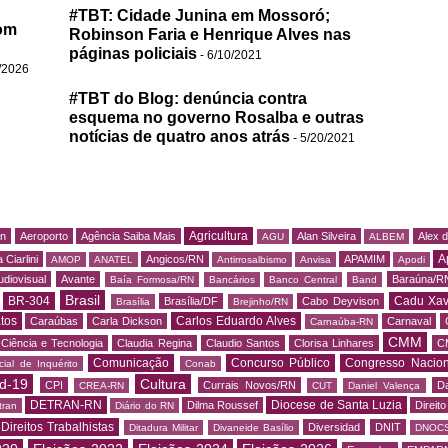
#TBT: Cidade Junina em Mossoró;
om
Robinson Faria e Henrique Alves nas
páginas policiais
- 6/10/2021
/2026
#TBT do Blog: denúncia contra
esquema no governo Rosalba e outras
notícias de quatro anos atrás
- 5/20/2021
Agricultura
rn
Aeroporto
Agência Saiba Mais
Alan Silveira
Alex 
AGU
ALBEM
A
 Ciarlini
Angicos/RN
APAMIM
AMOP
ANATEL
Antirrosalbismo
Anvisa
Apodi
udiovisual
Avante
Baraúna/R
Baía Formosa/RN
Bancários
Banco Central
Band
Brasil
BR-304
Cadu Xav
Brasília/DF
Cabo Deyvison
Brasília
Brejinho/RN
tos
Carlos Eduardo Alves
Caraúbas
Carla Dickson
Carnaval
Carnaúba-RN
CMM
Ciência e Tecnologia
Claudia Regina
Claudio Santos
Clorisa Linhares
C
Comunicação
Concurso Público
Congresso Nacion
ial de Inquérito
Conab
d-19
Cultura
CPI
Currais Novos/RN
Da
CREA-RN
CUT
Daniel Valença
DETRAN-RN
Diocese de Santa Luzia
Dilma Roussef
Direit
tran
Diário do RN
Direitos Trabalhistas
Diversidad
DNIT
Ditadura Militar
Divaneide Basílio
DNOC