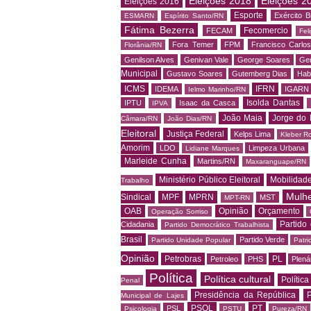
Eleições 2018
Eleições 2
Eleições 2016
Esporte
Exército Br
ESMARN
Espírito Santo/RN
Fátima Bezerra
Fecomercio
FECAM
Fel
Fora Temer
FPM
Francisco Carlo
Florânia/RN
Genilson Alves
Genivan Vale
George Soares
Ger
Municipal
Gustavo Soares
Gutemberg Dias
Hab
ICMS
IFRN
IDEMA
IGARN
Ielmo Marinho/RN
Isolda Dantas
IPTU
Isaac da Casca
IPVA
João Maia
Jorge do 
Câmara/RN
João Dias/RN
Eleitoral
Justiça Federal
Kelps Lima
Kleber R
Amorim
LDO
Limpeza Urbana
Lidiane Marques
Marleide Cunha
Martins/RN
Maxaranguape/RN
Ministério Público Eleitoral
Mobilidad
Trabalho
Mulh
Sindical
MPF
MPRN
MST
MPT-RN
OAB
Opinião
Orçamento
Operação Sorriso
Partido
Cidadania
Partido Democrático Trabalhista
Brasil
Partido Verde
Partido Unidade Popular
Patri
Opinião
Petrobras
PL
Petroleo
PHS
Plená
Política
Política cultural
Política
Penal
Presidência da República
P
Municipal de Lajes
PSOL
PT
PSL
Psicologia
PSTU
Pureza/RN