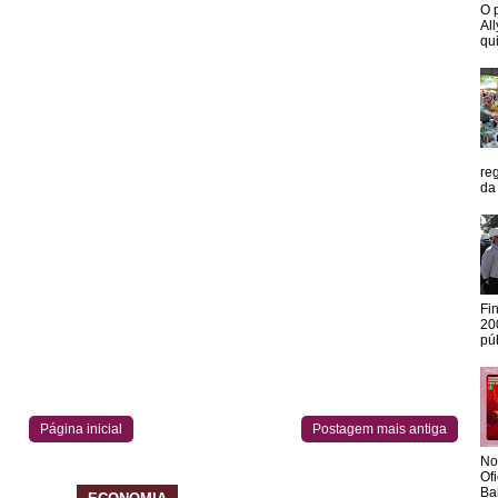
O 
Al
qui
re
da
Fi
20
pú
Página inicial
Postagem mais antiga
No
Of
Ba