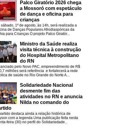
Palco Giratório 2026 chega
a Mossoró com espetáculo
de dança e oficina para
crianças
 sábado, 1º de agosto, às 14h, será realizada a
icina de Danças Populares Afrodiaspóricas da
hia para Crianças O projeto Palco Giratór...
Ministro da Saúde realiza
visita técnica à construção
do Hospital Metropolitano
do RN
nanciado pelo Novo PAC, empreendimento de R$
0,7 milhões será referência e fortalecerá a rede
blica de saúde no Rio Grande do Norte A...
Solidariedade Nacional
desmente fim das
atividades no RN e anuncia
Nilda no comando do
rtido
partido destaca ainda a relação histórica de
lyson com a legenda Uma publicação feita nesta
nta-feira (30) no perfil do Solidariedade...