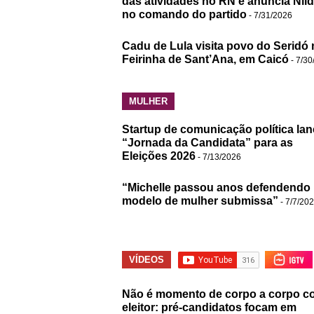
das atividades no RN e anuncia Nil
no comando do partido
- 7/31/2026
Cadu de Lula visita povo do Seridó 
Feirinha de Sant’Ana, em Caicó
- 7/30
MULHER
Startup de comunicação política lan
“Jornada da Candidata” para as
Eleições 2026
- 7/13/2026
“Michelle passou anos defendendo
modelo de mulher submissa”
- 7/7/20
VÍDEOS
Não é momento de corpo a corpo c
eleitor: pré-candidatos focam em