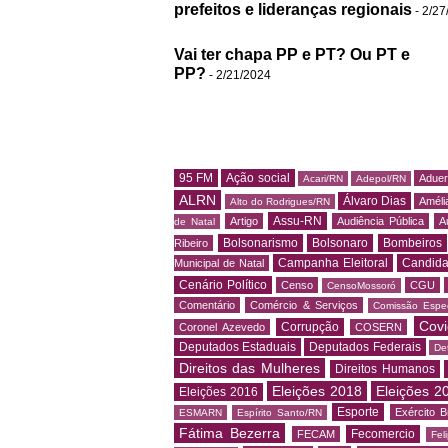
prefeitos e lideranças regionais
- 2/27
Vai ter chapa PP e PT? Ou PT e
PP?
- 2/21/2024
95 FM
Ação social
Adue
Acari/RN
Adepol/RN
ALRN
Álvaro Dias
Amélia
Alto do Rodrigues/RN
Assu-RN
Artigo
Audiência Pública
A
de Natal
Bolsonarismo
Bolsonaro
Bombeiros
Ribeiro
Campanha Eleitoral
Candida
Municipal de Natal
Cenário Político
Censo
CGU
CensoMossoró
Comentário
Comércio & Serviços
Comissão Espec
Covi
Corrupção
Coronel Azevedo
COSERN
Deputados Estaduais
Deputados Federais
De
Direitos das Mulheres
Direitos Humanos
Eleições 2018
Eleições 2
Eleições 2016
Esporte
Exército Br
ESMARN
Espírito Santo/RN
Fátima Bezerra
Fecomercio
FECAM
Fel