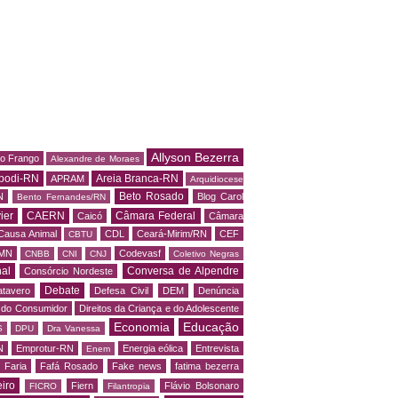
Allyson Bezerra
do Frango
Alexandre de Moraes
podi-RN
Areia Branca-RN
APRAM
Arquidiocese
Beto Rosado
N
Blog Carol
Bento Fernandes/RN
ier
CAERN
Câmara Federal
Caicó
Câmara
Causa Animal
CDL
Ceará-Mirim/RN
CEF
CBTU
MN
Codevasf
CNBB
CNI
CNJ
Coletivo Negras
al
Conversa de Alpendre
Consórcio Nordeste
Debate
tavero
Defesa Civil
DEM
Denúncia
o do Consumidor
Direitos da Criança e do Adolescente
Economia
Educação
S
DPU
Dra Vanessa
N
Emprotur-RN
Energia eólica
Entrevista
Enem
 Faria
Fafá Rosado
Fake news
fatima bezerra
iro
Fiern
Flávio Bolsonaro
FICRO
Filantropia