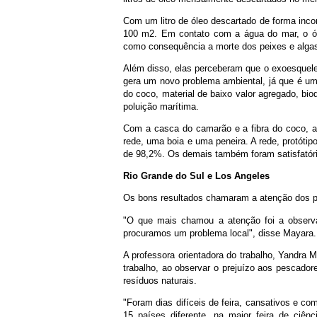
Com um litro de óleo descartado de forma inco
100 m2. Em contato com a água do mar, o ól
como consequência a morte dos peixes e alga
Além disso, elas perceberam que o exoesquele
gera um novo problema ambiental, já que é um m
do coco, material de baixo valor agregado, biod
poluição marítima.
Com a casca do camarão e a fibra do coco, as
rede, uma boia e uma peneira. A rede, protótip
de 98,2%. Os demais também foram satisfató
Rio Grande do Sul e Los Angeles
Os bons resultados chamaram a atenção dos pr
"O que mais chamou a atenção foi a observ
procuramos um problema local", disse Mayara.
A professora orientadora do trabalho, Yandra
trabalho, ao observar o prejuízo aos pescador
resíduos naturais.
"Foram dias difíceis de feira, cansativos e co
15 países diferente, na maior feira de ciê