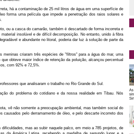
rreta, há a contaminação de 25 mil litros de água em uma superfície de
eo forma uma película que impede a penetração dos raios solares e
s.
to, ou a casca do camarão, também é descartado de forma incorreta e
aterial insolúvel e de difícil decomposição. No entanto, unido à fibra
egradável e abundante no litoral, poderia dar luz à solução de parte da
 meninas criaram três espécies de "filtros" para a água do mar, uma
o que obteve maior índice de retenção da poluição, alcançou percentual
rios, com 92% e 72,5%.
ofessores que analisaram o trabalho no Rio Grande do Sul.
As
ação do problema do cotidiano e da nossa realidade em Tibau. Nós
si
Sin
 Mota, vê não somente a preocupação ambiental, mas também social do
es causados pelo derramamento de óleo, e pelo descarte incorreto dos
m dificuldades, mas ao subir naquele palco, em meio a 785 projetos, de
ncias da América Latina, recebendo a medalha de segundo lugar e a