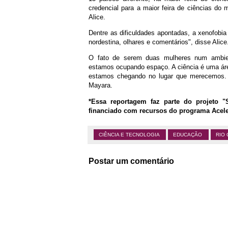
credencial para a maior feira de ciências do 
Alice.
Dentre as dificuldades apontadas, a xenofobia 
nordestina, olhares e comentários", disse Alice
O fato de serem duas mulheres num ambie
estamos ocupando espaço. A ciência é uma ár
estamos chegando no lugar que merecemos. P
Mayara.
*Essa reportagem faz parte do projeto "
financiado com recursos do programa Aceler
CIÊNCIA E TECNOLOGIA
EDUCAÇÃO
RIO
Postar um comentário