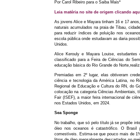
Por Carol Ribeiro para o Saiba Mais*
Leia matéria no site de origem clicando aqu
As jovens Alice e Mayara tinham 16 e 17 anos,
naturais acumulados na praia de Tibau, cidade
para reduzir índices de poluição nos oceano
escola pública onde estudavam as daria possib
Unidos.
Alice Kerouly e Mayara Louise, estudantes
classificado para a Feira de Ciências do Semi
educação básica do Rio Grande do Norte,reali
Premiadas em 2º lugar, elas obtiveram creden
ciência e tecnologia da América Latina, no 
Regional de Educação e Cultura do RN, do G
colocação na categoria Ciências Ambientais, tí
Fair (ISEF), a maior feira internacional de c
nos Estados Unidos, em 2024.
Sea Sponge
No trabalho, que só pelo título já se propõe in
óleo nos oceanos é catastrófico. O Brasil 
comestíveis. Estima-se que pouco mais de 1%
litros de óleo mensalmente descartados no me