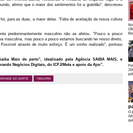
mundo, afirmo que o maior dos sentimentos foi a gratidão", descreveu
foi, para as duas, a maior delas. “Falta de aceitação da nossa cultura
.
No
Of
Ba
nte predominantemente masculino não as afetou. "Pouco a pouco
ea masculina, mas pouco a pouco estamos buscando ter nosso direito,
ossível através de muito esforço. É um sonho realizado", pontuou
Saiba Mais de perto", idealizado pela Agência SAIBA MAIS, e
ando Negócios Digitais, do ICFJ/Meta e apoio da Ajor".
Fi
20
pú
 GRANDE DO NORTE
TIBAU/RN
pa
O 
Al
qui