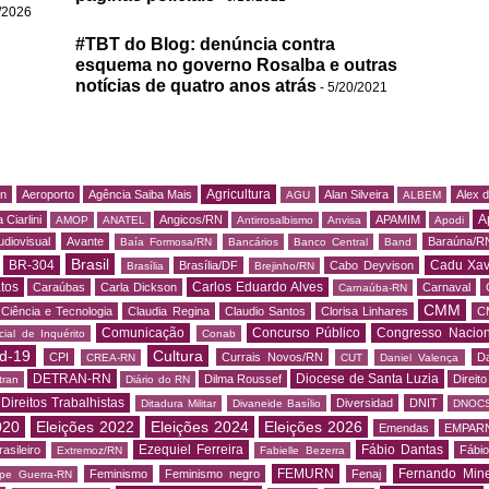
/2026
#TBT do Blog: denúncia contra
esquema no governo Rosalba e outras
notícias de quatro anos atrás
- 5/20/2021
Agricultura
rn
Aeroporto
Agência Saiba Mais
Alan Silveira
Alex 
AGU
ALBEM
A
 Ciarlini
Angicos/RN
APAMIM
AMOP
ANATEL
Antirrosalbismo
Anvisa
Apodi
udiovisual
Avante
Baraúna/R
Baía Formosa/RN
Bancários
Banco Central
Band
Brasil
BR-304
Cadu Xav
Brasília/DF
Cabo Deyvison
Brasília
Brejinho/RN
tos
Carlos Eduardo Alves
Caraúbas
Carla Dickson
Carnaval
Carnaúba-RN
CMM
Ciência e Tecnologia
Claudia Regina
Claudio Santos
Clorisa Linhares
C
Comunicação
Concurso Público
Congresso Nacion
ial de Inquérito
Conab
d-19
Cultura
CPI
Currais Novos/RN
Da
CREA-RN
CUT
Daniel Valença
DETRAN-RN
Diocese de Santa Luzia
Dilma Roussef
Direit
tran
Diário do RN
Direitos Trabalhistas
Diversidad
DNIT
Ditadura Militar
Divaneide Basílio
DNOC
020
Eleições 2022
Eleições 2024
Eleições 2026
Emendas
EMPAR
Ezequiel Ferreira
Fábio Dantas
asileiro
Fábio
Extremoz/RN
Fabielle Bezerra
FEMURN
Fernando Mine
Feminismo
Feminismo negro
Fenaj
ipe Guerra-RN