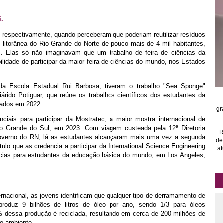
i.
 respectivamente, quando perceberam que poderiam reutilizar resíduos
 litorânea do Rio Grande do Norte de pouco mais de 4 mil habitantes,
s. Elas só não imaginavam que um trabalho de feira de ciências da
ilidade de participar da maior feira de ciências do mundo, nos Estados
 da Escola Estadual Rui Barbosa, tiveram o trabalho "Sea Sponge"
árido Potiguar, que reúne os trabalhos científicos dos estudantes da
zados em 2022.
gr
ciais para participar da Mostratec, a maior mostra internacional de
Rio Grande do Sul, em 2023. Com viagem custeada pela 12ª Diretoria
R
overno do RN, lá as estudantes alcançaram mais uma vez a segunda
de
tulo que as credencia a participar da International Science Engineering
at
iências para estudantes da educação básica do mundo, em Los Angeles,
ternacional, as jovens identificam que qualquer tipo de derramamento de
produz 9 bilhões de litros de óleo por ano, sendo 1/3 para óleos
 dessa produção é reciclada, resultando em cerca de 200 milhões de
io ambiente.