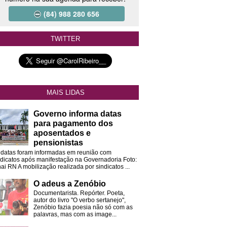
(84) 988 280 656
TWITTER
MAIS LIDAS
Governo informa datas
para pagamento dos
aposentados e
pensionistas
 datas foram informadas em reunião com
ndicatos após manifestação na Governadoria Foto:
ai RN A mobilização realizada por sindicatos ...
O adeus a Zenóbio
Documentarista. Repórter. Poeta,
autor do livro "O verbo sertanejo",
Zenóbio fazia poesia não só com as
palavras, mas com as image...