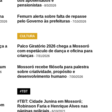
da
dos aposentados e
pensionistas
- 8/3/2026
na
Femurn alerta sobre falta de repasse
pelo Governo às prefeituras
/2026
- 7/10/2026
CULTURA
ça a
Palco Giratório 2026 chega a Mossoró
com espetáculo de dança e oficina para
crianças
- 7/31/2026
 um
Mossoró recebe filósofa para palestra
sobre criatividade, propósito e
26
desenvolvimento humano
- 7/30/2026
#TBT
#TBT: Cidade Junina em Mossoró;
om
Robinson Faria e Henrique Alves nas
páginas policiais
- 6/10/2021