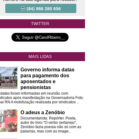
(84) 988 280 656
TWITTER
MAIS LIDAS
Governo informa datas
para pagamento dos
aposentados e
pensionistas
 datas foram informadas em reunião com
ndicatos após manifestação na Governadoria Foto:
ai RN A mobilização realizada por sindicatos ...
O adeus a Zenóbio
Documentarista. Repórter. Poeta,
autor do livro "O verbo sertanejo",
Zenóbio fazia poesia não só com as
palavras, mas com as image...