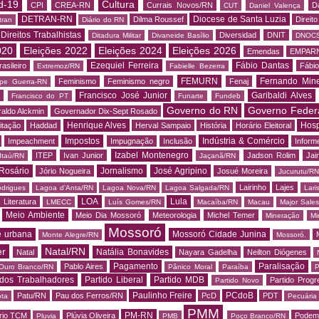
d-19
Cultura
CPI
CREA-RN
Currais Novos/RN
D
CUT
Daniel Valença
DETRAN-RN
Diocese de Santa Luzia
Dilma Roussef
Direit
tran
Diário do RN
Direitos Trabalhistas
Diversidad
DNIT
Ditadura Militar
Divaneide Basílio
DNOC
020
Eleições 2022
Eleições 2024
Eleições 2026
Emendas
EMPAR
Ezequiel Ferreira
Fábio Dantas
asileiro
Fábio
Extremoz/RN
Fabielle Bezerra
FEMURN
Fernando Mine
Feminismo
Feminismo negro
Fenaj
ipe Guerra-RN
Francisco José Junior
Garibaldi Alves
s
Francisco do PT
Funarte
Fundeb
Governo do RN
Governo Feder
aldo Alckmin
Governador Dix-Sept Rosado
Henrique Alves
Hosp
itação
Haddad
Herval Sampaio
História
Horário Eleitoral
Impostos
Indústria & Comércio
Impeachment
Impugnação
Inclusão
Informe
Izabel Montenegro
ITEP
Ivan Junior
Jadson Rolim
Jai
Itaú/RN
Jaçanã/RN
Rosário
Jornalismo
José Agripino
Jório Nogueira
Josué Moreira
Jucurutu/RN
Lairinho
Lajes
odrigues
Lagoa d'Anta/RN
Lagoa Nova/RN
Lagoa Salgada/RN
Lari
LOA
Lula
Literatura
LMECC
Luís Gomes/RN
Macaíba/RN
Macau
Major Sale
Meio Ambiente
Meio Dia Mossoró
Meteorologia
Michel Temer
Mineração
Mi
Mossoró
e urbana
Mossoró Cidade Junina
Monte Alegre/RN
Mossoró.
er
Natal/RN
Natália Bonavides
Natal
Nayara Gadelha
Neilton Diógenes
Pagamento
Paralisação
Pablo Aires
Ouro Branco/RN
Pânico Moral
Paraíba
P
 dos Trabalhadores
Partido Liberal
Partido MDB
Partido Progr
Partido Novo
Paulinho Freire
PCdoB
Patu/RN
Pau dos Ferros/RN
PcD
PDT
ota
Pecuária
PMM
PM-RN
rio TCM
Plúvia Oliveira
Podem
Pluvia
PMB
Poço Branco/RN