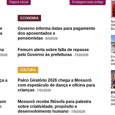
Página inicial
Postagem mais antiga
ECONOMIA
No
Of
m
Governo informa datas para pagamento
Ba
da
dos aposentados e
pensionistas
- 8/3/2026
na
Femurn alerta sobre falta de repasse
pelo Governo às prefeituras
/2026
- 7/10/2026
En
de
in
CULTURA
ça a
Palco Giratório 2026 chega a Mossoró
com espetáculo de dança e oficina para
crianças
- 7/31/2026
pa
O 
Al
 um
Mossoró recebe filósofa para palestra
qui
sobre criatividade, propósito e
26
desenvolvimento humano
- 7/30/2026