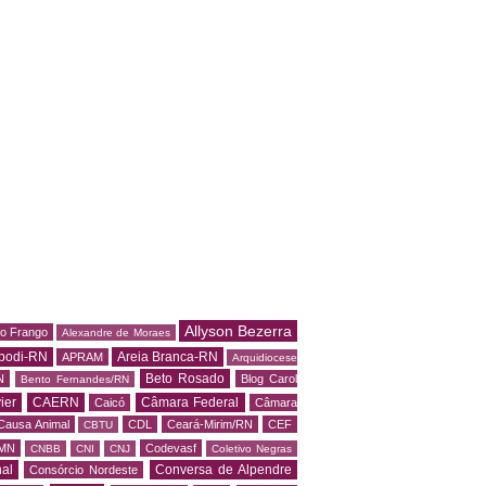
Allyson Bezerra
do Frango
Alexandre de Moraes
podi-RN
Areia Branca-RN
APRAM
Arquidiocese
Beto Rosado
N
Blog Carol
Bento Fernandes/RN
ier
CAERN
Câmara Federal
Caicó
Câmara
Causa Animal
CDL
Ceará-Mirim/RN
CEF
CBTU
MN
Codevasf
CNBB
CNI
CNJ
Coletivo Negras
al
Conversa de Alpendre
Consórcio Nordeste