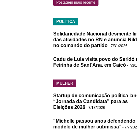
Postagem mais recente
POLÍTICA
Solidariedade Nacional desmente fi
das atividades no RN e anuncia Nil
no comando do partido
- 7/31/2026
Cadu de Lula visita povo do Seridó 
Feirinha de Sant’Ana, em Caicó
- 7/30
MULHER
Startup de comunicação política lan
“Jornada da Candidata” para as
Eleições 2026
- 7/13/2026
“Michelle passou anos defendendo
modelo de mulher submissa”
- 7/7/20