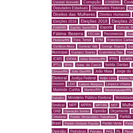
Covi
Corrupção
Coronel Azevedo
COSERN
Deputados Estaduais
Deputados Federais
De
Direitos das Mulheres
Direitos Humanos
Eleições 2018
Eleições 2
Eleições 2016
Esporte
Exército Br
ESMARN
Espírito Santo/RN
Fátima Bezerra
Fecomercio
FECAM
Fel
Fora Temer
FPM
Francisco Carlo
Florânia/RN
Genilson Alves
Genivan Vale
George Soares
Ger
Municipal
Gustavo Soares
Gutemberg Dias
Hab
ICMS
IFRN
IDEMA
IGARN
Ielmo Marinho/RN
Isolda Dantas
IPTU
Isaac da Casca
IPVA
João Maia
Jorge do 
Câmara/RN
João Dias/RN
Eleitoral
Justiça Federal
Kelps Lima
Kleber R
Amorim
LDO
Limpeza Urbana
Lidiane Marques
Marleide Cunha
Martins/RN
Maxaranguape/RN
Ministério Público Eleitoral
Mobilidad
Trabalho
Mulh
Sindical
MPF
MPRN
MST
MPT-RN
OAB
Opinião
Orçamento
Operação Sorriso
Partido
Cidadania
Partido Democrático Trabalhista
Brasil
Partido Verde
Partido Unidade Popular
Patri
Opinião
Petrobras
PL
Petroleo
PHS
Plená