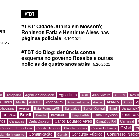
#TBT
#TBT: Cidade Junina em Mossoró;
om
Robinson Faria e Henrique Alves nas
páginas policiais
- 6/10/2021
/2026
#TBT do Blog: denúncia contra
esquema no governo Rosalba e outras
notícias de quatro anos atrás
- 5/20/2021
Agricultura
rn
Aeroporto
Agência Saiba Mais
Alan Silveira
Alex 
AGU
ALBEM
A
 Ciarlini
Angicos/RN
APAMIM
AMOP
ANATEL
Antirrosalbismo
Anvisa
Apodi
udiovisual
Avante
Baraúna/R
Baía Formosa/RN
Bancários
Banco Central
Band
Brasil
BR-304
Cadu Xav
Brasília/DF
Cabo Deyvison
Brasília
Brejinho/RN
tos
Carlos Eduardo Alves
Caraúbas
Carla Dickson
Carnaval
Carnaúba-RN
CMM
Ciência e Tecnologia
Claudia Regina
Claudio Santos
Clorisa Linhares
C
Comunicação
Concurso Público
Congresso Nacion
ial de Inquérito
Conab