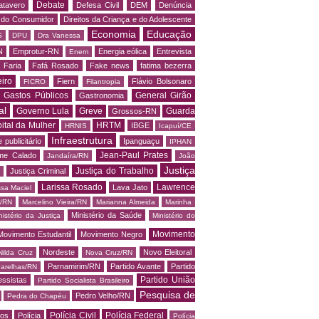
Debate
atavero
Defesa Civil
DEM
Denúncia
o do Consumidor
Direitos da Criança e do Adolescente
Economia
Educação
S
DPU
Dra Vanessa
N
Emprotur-RN
Energia eólica
Entrevista
Enem
 Faria
Fafá Rosado
Fake news
fatima bezerra
iro
Fiern
Flávio Bolsonaro
FICRO
Filantropia
Gastos Públicos
General Girão
Gastronomia
al
Governo Lula
Greve
Guarda
Grossos-RN
ital da Mulher
HRTM
IBGE
HRNIS
Icapuí/CE
Infraestrutura
 publicitário
Ipanguaçu
IPHAN
Jean-Paul Prates
me Calado
Jandaíra/RN
João
Justiça
Justiça do Trabalho
Justiça Criminal
Larissa Rosado
Lawrence
Lava Jato
ssa Maciel
s/RN
Marcelino Vieira/RN
Marianna Almeida
Marinha
Ministério da Saúde
nistério da Justiça
Ministério do
Movimento
Movimento Estudantil
Movimento Negro
Nordeste
Novo Eleitoral
Nilda Cruz
Nova Cruz/RN
Parnamirim/RN
Partido Avante
Partido
arelhas/RN
Partido União
essistas
Partido Socialista Brasileiro
Pesquisa de
Pedro Velho/RN
Pedra do Chapéu
Polícia Civil
Polícia Federal
os
Polícia
Polícia