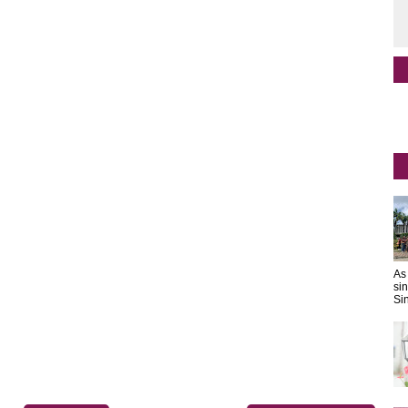
As
si
Sin