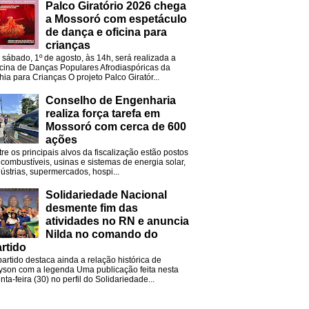
Palco Giratório 2026 chega
a Mossoró com espetáculo
de dança e oficina para
crianças
 sábado, 1º de agosto, às 14h, será realizada a
icina de Danças Populares Afrodiaspóricas da
hia para Crianças O projeto Palco Giratór...
Conselho de Engenharia
realiza força tarefa em
Mossoró com cerca de 600
ações
tre os principais alvos da fiscalização estão postos
 combustíveis, usinas e sistemas de energia solar,
dústrias, supermercados, hospi...
Solidariedade Nacional
desmente fim das
atividades no RN e anuncia
Nilda no comando do
rtido
partido destaca ainda a relação histórica de
lyson com a legenda Uma publicação feita nesta
nta-feira (30) no perfil do Solidariedade...