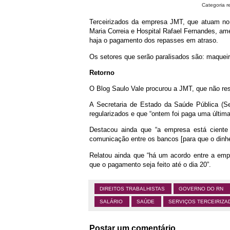
Categoria r
Terceirizados da empresa JMT, que atuam no 
Maria Correia e Hospital Rafael Fernandes, am
haja o pagamento dos repasses em atraso.
Os setores que serão paralisados são: maqueir
Retorno
O Blog Saulo Vale procurou a JMT, que não r
A Secretaria de Estado da Saúde Pública (S
regularizados e que “ontem foi paga uma última
Destacou ainda que “a empresa está ciente
comunicação entre os bancos [para que o dinhe
Relatou ainda que “há um acordo entre a empr
que o pagamento seja feito até o dia 20”.
DIREITOS TRABALHISTAS
GOVERNO DO RN
SALÁRIO
SAÚDE
SERVIÇOS TERCEIRIZA
Postar um comentário