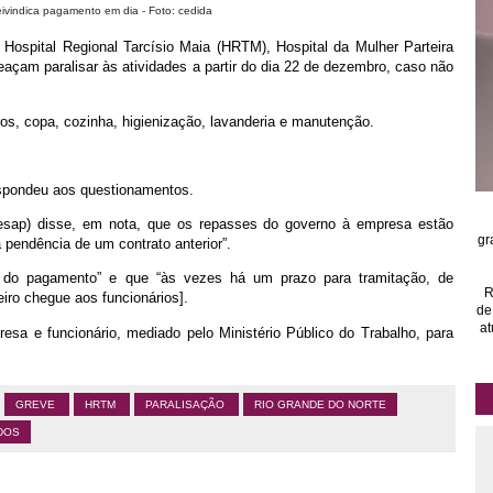
eivindica pagamento em dia - Foto: cedida
Hospital Regional Tarcísio Maia (HRTM), Hospital da Mulher Parteira
eaçam paralisar às atividades a partir do dia 22 de dezembro, caso não
os, copa, cozinha, higienização, lavanderia e manutenção.
espondeu aos questionamentos.
esap) disse, em nota, que os repasses do governo à empresa estão
gr
 pendência de um contrato anterior”.
 do pagamento” e que “às vezes há um prazo para tramitação, de
R
iro chegue aos funcionários].
de
at
esa e funcionário, mediado pelo Ministério Público do Trabalho, para
GREVE
HRTM
PARALISAÇÃO
RIO GRANDE DO NORTE
DOS