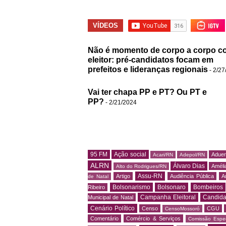
VÍDEOS
Não é momento de corpo a corpo c
eleitor: pré-candidatos focam em
prefeitos e lideranças regionais
- 2/27
Vai ter chapa PP e PT? Ou PT e
PP?
- 2/21/2024
95 FM
Ação social
Adue
Acari/RN
Adepol/RN
ALRN
Álvaro Dias
Amélia
Alto do Rodrigues/RN
Assu-RN
Artigo
Audiência Pública
A
de Natal
Bolsonarismo
Bolsonaro
Bombeiros
Ribeiro
Campanha Eleitoral
Candida
Municipal de Natal
Cenário Político
Censo
CGU
CensoMossoró
Comentário
Comércio & Serviços
Comissão Espec