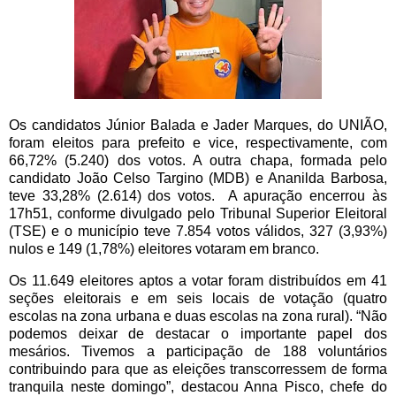
Os candidatos Júnior Balada e Jader Marques, do UNIÃO,
foram eleitos para prefeito e vice, respectivamente, com
66,72% (5.240) dos votos. A outra chapa, formada pelo
candidato João Celso Targino (MDB) e Ananilda Barbosa,
teve 33,28% (2.614) dos votos. A apuração encerrou às
17h51, conforme divulgado pelo Tribunal Superior Eleitoral
(TSE) e o município teve 7.854 votos válidos, 327 (3,93%)
nulos e 149 (1,78%) eleitores votaram em branco.
Os 11.649 eleitores aptos a votar foram distribuídos em 41
seções eleitorais e em seis locais de votação (quatro
escolas na zona urbana e duas escolas na zona rural). “Não
podemos deixar de destacar o importante papel dos
mesários. Tivemos a participação de 188 voluntários
contribuindo para que as eleições transcorressem de forma
tranquila neste domingo”, destacou Anna Pisco, chefe do