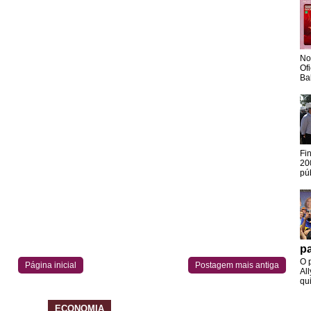
No
Of
Ba
Fi
20
pú
pa
O 
Página inicial
Postagem mais antiga
Al
qui
ECONOMIA