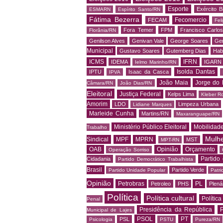
Esporte
Exército Br
ESMARN
Espírito Santo/RN
Fátima Bezerra
Fecomercio
FECAM
Fel
Fora Temer
FPM
Francisco Carlo
Florânia/RN
Genilson Alves
Genivan Vale
George Soares
Ger
Municipal
Gustavo Soares
Gutemberg Dias
Hab
ICMS
IFRN
IDEMA
IGARN
Ielmo Marinho/RN
Isolda Dantas
IPTU
Isaac da Casca
IPVA
João Maia
Jorge do 
Câmara/RN
João Dias/RN
Eleitoral
Justiça Federal
Kelps Lima
Kleber R
Amorim
LDO
Limpeza Urbana
Lidiane Marques
Marleide Cunha
Martins/RN
Maxaranguape/RN
Ministério Público Eleitoral
Mobilidad
Trabalho
Mulh
Sindical
MPF
MPRN
MST
MPT-RN
OAB
Opinião
Orçamento
Operação Sorriso
Partido
Cidadania
Partido Democrático Trabalhista
Brasil
Partido Verde
Partido Unidade Popular
Patri
Opinião
Petrobras
PL
Petroleo
PHS
Plená
Política
Política cultural
Política
Penal
Presidência da República
P
Municipal de Lajes
PSOL
PT
PSL
Psicologia
PSTU
Pureza/RN