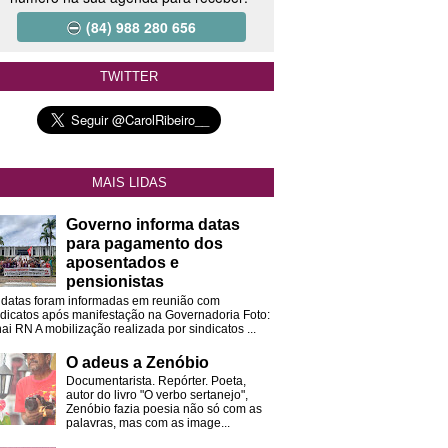
(84) 988 280 656
TWITTER
MAIS LIDAS
Governo informa datas
para pagamento dos
aposentados e
pensionistas
 datas foram informadas em reunião com
ndicatos após manifestação na Governadoria Foto:
ai RN A mobilização realizada por sindicatos ...
O adeus a Zenóbio
Documentarista. Repórter. Poeta,
autor do livro "O verbo sertanejo",
Zenóbio fazia poesia não só com as
palavras, mas com as image...