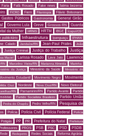
 Faria
Fafá Rosado
Fake news
fatima bezerra
iro
Fiern
Flávio Bolsonaro
FICRO
Filantropia
Gastos Públicos
General Girão
Gastronomia
al
Governo Lula
Greve
Guarda
Grossos-RN
ital da Mulher
HRTM
IBGE
HRNIS
Icapuí/CE
Infraestrutura
 publicitário
Ipanguaçu
IPHAN
Jean-Paul Prates
me Calado
Jandaíra/RN
João
Justiça
Justiça do Trabalho
Justiça Criminal
Larissa Rosado
Lawrence
Lava Jato
ssa Maciel
s/RN
Marcelino Vieira/RN
Marianna Almeida
Marinha
Ministério da Saúde
nistério da Justiça
Ministério do
Movimento
Movimento Estudantil
Movimento Negro
Nordeste
Novo Eleitoral
Nilda Cruz
Nova Cruz/RN
Parnamirim/RN
Partido Avante
Partido
arelhas/RN
Partido União
essistas
Partido Socialista Brasileiro
Pesquisa de
Pedro Velho/RN
Pedra do Chapéu
Polícia Civil
Polícia Federal
os
Polícia
Polícia
PP
Prefeitura do Natal
Potigás
PR
Prefeitura
PSB
PSD
PSDB
Professores
PROS
PSC
Rede
Redes Sociais
Reforma Agrária
Redepetro