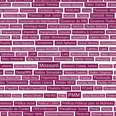
Ezequiel Ferreira
Fábio Dantas
asileiro
Fábio
Extremoz/RN
Fabielle Bezerra
FEMURN
Fernando Mine
Feminismo
Feminismo negro
Fenaj
ipe Guerra-RN
Francisco José Junior
Garibaldi Alves
s
Francisco do PT
Funarte
Fundeb
Governo do RN
Governo Feder
aldo Alckmin
Governador Dix-Sept Rosado
Henrique Alves
Hosp
itação
Haddad
Herval Sampaio
História
Horário Eleitoral
Impostos
Indústria & Comércio
Impeachment
Impugnação
Inclusão
Informe
Izabel Montenegro
ITEP
Ivan Junior
Jadson Rolim
Jai
Itaú/RN
Jaçanã/RN
Rosário
Jornalismo
José Agripino
Jório Nogueira
Josué Moreira
Jucurutu/RN
Lairinho
Lajes
odrigues
Lagoa d'Anta/RN
Lagoa Nova/RN
Lagoa Salgada/RN
Lari
LOA
Lula
Literatura
LMECC
Luís Gomes/RN
Macaíba/RN
Macau
Major Sale
Meio Ambiente
Meio Dia Mossoró
Meteorologia
Michel Temer
Mineração
Mi
Mossoró
e urbana
Mossoró Cidade Junina
Monte Alegre/RN
Mossoró.
er
Natal/RN
Natália Bonavides
Natal
Nayara Gadelha
Neilton Diógenes
Pagamento
Paralisação
Pablo Aires
Ouro Branco/RN
Pânico Moral
Paraíba
P
 dos Trabalhadores
Partido Liberal
Partido MDB
Partido Progr
Partido Novo
Paulinho Freire
PCdoB
Patu/RN
Pau dos Ferros/RN
PcD
PDT
ota
Pecuária
PMM
PM-RN
rio TCM
Plúvia Oliveira
Podem
Pluvia
PMB
Poço Branco/RN
 eleitoral
Política social
Políticas Públicas para as Mulheres
Políticas LGBTs
restação de Contas
PREVI-Mossoró
Previdência Social
Prisão
Procon
Rafael Motta
Reajuste
PV
Racismo
Raimundo Fernandes
Receita Federal