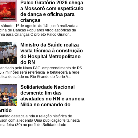
Palco Giratório 2026 chega
a Mossoró com espetáculo
de dança e oficina para
crianças
 sábado, 1º de agosto, às 14h, será realizada a
icina de Danças Populares Afrodiaspóricas da
hia para Crianças O projeto Palco Giratór...
Ministro da Saúde realiza
visita técnica à construção
do Hospital Metropolitano
do RN
nanciado pelo Novo PAC, empreendimento de R$
0,7 milhões será referência e fortalecerá a rede
blica de saúde no Rio Grande do Norte A...
Solidariedade Nacional
desmente fim das
atividades no RN e anuncia
Nilda no comando do
rtido
partido destaca ainda a relação histórica de
lyson com a legenda Uma publicação feita nesta
nta-feira (30) no perfil do Solidariedade...