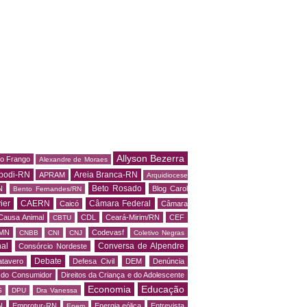
Allyson Bezerra
do Frango
Alexandre de Moraes
podi-RN
Areia Branca-RN
APRAM
Arquidiocese
Beto Rosado
N
Blog Carol
Bento Fernandes/RN
ier
CAERN
Câmara Federal
Caicó
Câmara
Causa Animal
CDL
Ceará-Mirim/RN
CEF
CBTU
MN
Codevasf
CNBB
CNI
CNJ
Coletivo Negras
al
Conversa de Alpendre
Consórcio Nordeste
Debate
tavero
Defesa Civil
DEM
Denúncia
o do Consumidor
Direitos da Criança e do Adolescente
Economia
Educação
S
DPU
Dra Vanessa
N
Emprotur-RN
Energia eólica
Entrevista
Enem