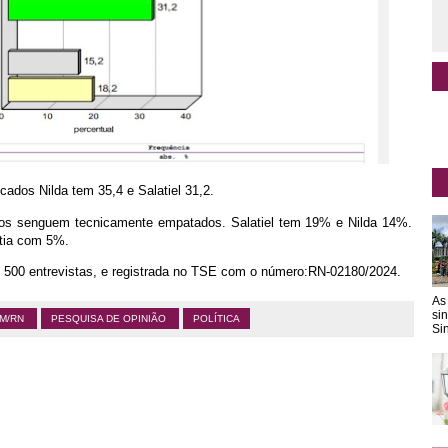
ocados Nilda tem 35,4 e Salatiel 31,2.
datos senguem tecnicamente empatados. Salatiel tem 19% e Nilda 14%.
tia com 5%.
om 500 entrevistas, e registrada no TSE com o número:RN-02180/2024.
As
si
IM/RN
PESQUISA DE OPINIÃO
POLÍTICA
Sin