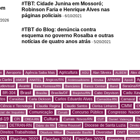
#TBT: Cidade Junina em Mossoró;
om
Robinson Faria e Henrique Alves nas
páginas policiais
- 6/10/2021
/2026
#TBT do Blog: denúncia contra
esquema no governo Rosalba e outras
notícias de quatro anos atrás
- 5/20/2021
Agricultura
rn
Aeroporto
Agência Saiba Mais
Alan Silveira
Alex 
AGU
ALBEM
A
 Ciarlini
Angicos/RN
APAMIM
AMOP
ANATEL
Antirrosalbismo
Anvisa
Apodi
udiovisual
Avante
Baraúna/R
Baía Formosa/RN
Bancários
Banco Central
Band
Brasil
BR-304
Cadu Xav
Brasília/DF
Cabo Deyvison
Brasília
Brejinho/RN
tos
Carlos Eduardo Alves
Caraúbas
Carla Dickson
Carnaval
Carnaúba-RN
CMM
Ciência e Tecnologia
Claudia Regina
Claudio Santos
Clorisa Linhares
C
Comunicação
Concurso Público
Congresso Nacion
ial de Inquérito
Conab
d-19
Cultura
CPI
Currais Novos/RN
Da
CREA-RN
CUT
Daniel Valença
DETRAN-RN
Diocese de Santa Luzia
Dilma Roussef
Direit
tran
Diário do RN
Direitos Trabalhistas
Diversidad
DNIT
Ditadura Militar
Divaneide Basílio
DNOC
020
Eleições 2022
Eleições 2024
Eleições 2026
Emendas
EMPAR