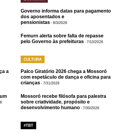
Governo informa datas para pagamento
dos aposentados e
pensionistas
- 8/3/2026
Femurn alerta sobre falta de repasse
pelo Governo às prefeituras
- 7/10/2026
CULTURA
ça a
Palco Giratório 2026 chega a Mossoró
com espetáculo de dança e oficina para
crianças
- 7/31/2026
 um
Mossoró recebe filósofa para palestra
sobre criatividade, propósito e
26
desenvolvimento humano
- 7/30/2026
#TBT