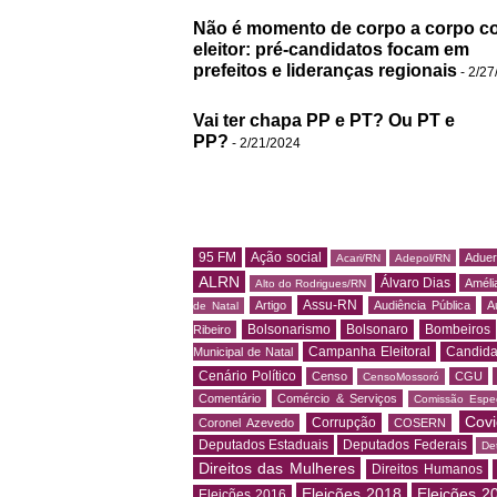
Não é momento de corpo a corpo c
eleitor: pré-candidatos focam em
prefeitos e lideranças regionais
- 2/27
Vai ter chapa PP e PT? Ou PT e
PP?
- 2/21/2024
95 FM
Ação social
Adue
Acari/RN
Adepol/RN
ALRN
Álvaro Dias
Amélia
Alto do Rodrigues/RN
Assu-RN
Artigo
Audiência Pública
A
de Natal
Bolsonarismo
Bolsonaro
Bombeiros
Ribeiro
Campanha Eleitoral
Candida
Municipal de Natal
Cenário Político
Censo
CGU
CensoMossoró
Comentário
Comércio & Serviços
Comissão Espec
Covi
Corrupção
Coronel Azevedo
COSERN
Deputados Estaduais
Deputados Federais
De
Direitos das Mulheres
Direitos Humanos
Eleições 2018
Eleições 2
Eleições 2016