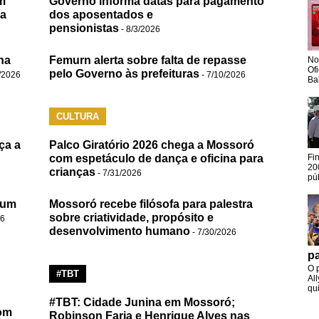
m
Governo informa datas para pagamento
da
dos aposentados e
pensionistas
- 8/3/2026
na
Femurn alerta sobre falta de repasse
No
Of
pelo Governo às prefeituras
/2026
- 7/10/2026
Ba
CULTURA
ça a
Palco Giratório 2026 chega a Mossoró
com espetáculo de dança e oficina para
Fi
20
crianças
- 7/31/2026
pú
 um
Mossoró recebe filósofa para palestra
sobre criatividade, propósito e
26
desenvolvimento humano
- 7/30/2026
pa
O 
#TBT
Al
qui
#TBT: Cidade Junina em Mossoró;
om
Robinson Faria e Henrique Alves nas