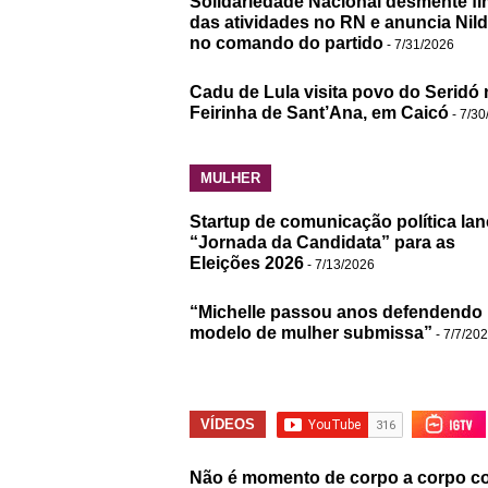
Solidariedade Nacional desmente fi
das atividades no RN e anuncia Nil
no comando do partido
- 7/31/2026
Cadu de Lula visita povo do Seridó 
Feirinha de Sant’Ana, em Caicó
- 7/30
MULHER
Startup de comunicação política lan
“Jornada da Candidata” para as
Eleições 2026
- 7/13/2026
“Michelle passou anos defendendo
modelo de mulher submissa”
- 7/7/20
VÍDEOS
Não é momento de corpo a corpo c