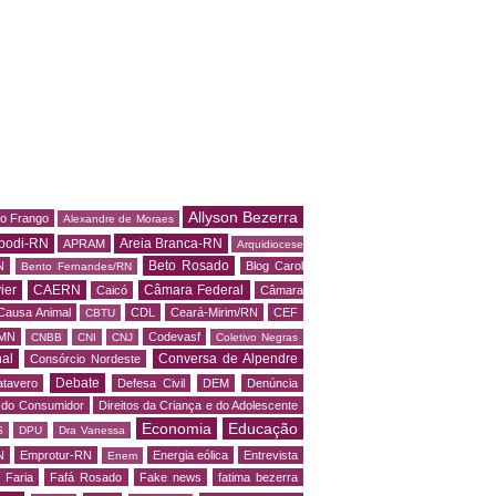
Allyson Bezerra
do Frango
Alexandre de Moraes
podi-RN
Areia Branca-RN
APRAM
Arquidiocese
Beto Rosado
N
Blog Carol
Bento Fernandes/RN
ier
CAERN
Câmara Federal
Caicó
Câmara
Causa Animal
CDL
Ceará-Mirim/RN
CEF
CBTU
MN
Codevasf
CNBB
CNI
CNJ
Coletivo Negras
al
Conversa de Alpendre
Consórcio Nordeste
Debate
tavero
Defesa Civil
DEM
Denúncia
o do Consumidor
Direitos da Criança e do Adolescente
Economia
Educação
S
DPU
Dra Vanessa
N
Emprotur-RN
Energia eólica
Entrevista
Enem
 Faria
Fafá Rosado
Fake news
fatima bezerra