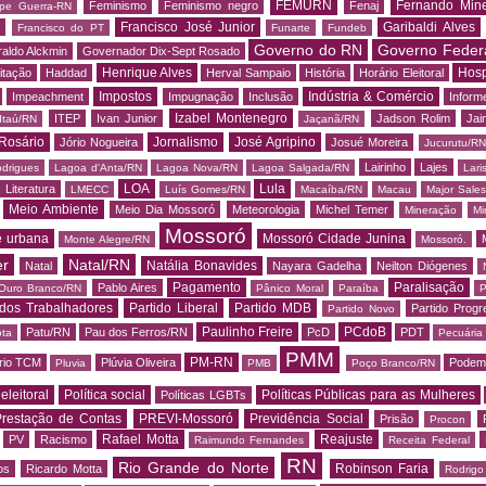
FEMURN
Fernando Mine
Feminismo
Feminismo negro
Fenaj
ipe Guerra-RN
Francisco José Junior
Garibaldi Alves
s
Francisco do PT
Funarte
Fundeb
Governo do RN
Governo Feder
aldo Alckmin
Governador Dix-Sept Rosado
Henrique Alves
Hosp
itação
Haddad
Herval Sampaio
História
Horário Eleitoral
Impostos
Indústria & Comércio
Impeachment
Impugnação
Inclusão
Informe
Izabel Montenegro
ITEP
Ivan Junior
Jadson Rolim
Jai
Itaú/RN
Jaçanã/RN
Rosário
Jornalismo
José Agripino
Jório Nogueira
Josué Moreira
Jucurutu/RN
Lairinho
Lajes
odrigues
Lagoa d'Anta/RN
Lagoa Nova/RN
Lagoa Salgada/RN
Lari
LOA
Lula
Literatura
LMECC
Luís Gomes/RN
Macaíba/RN
Macau
Major Sale
Meio Ambiente
Meio Dia Mossoró
Meteorologia
Michel Temer
Mineração
Mi
Mossoró
e urbana
Mossoró Cidade Junina
Monte Alegre/RN
Mossoró.
er
Natal/RN
Natália Bonavides
Natal
Nayara Gadelha
Neilton Diógenes
Pagamento
Paralisação
Pablo Aires
Ouro Branco/RN
Pânico Moral
Paraíba
P
 dos Trabalhadores
Partido Liberal
Partido MDB
Partido Progr
Partido Novo
Paulinho Freire
PCdoB
Patu/RN
Pau dos Ferros/RN
PcD
PDT
ota
Pecuária
PMM
PM-RN
rio TCM
Plúvia Oliveira
Podem
Pluvia
PMB
Poço Branco/RN
 eleitoral
Política social
Políticas Públicas para as Mulheres
Políticas LGBTs
restação de Contas
PREVI-Mossoró
Previdência Social
Prisão
Procon
Rafael Motta
Reajuste
PV
Racismo
Raimundo Fernandes
Receita Federal
RN
Rio Grande do Norte
Robinson Faria
os
Ricardo Motta
Rodrig