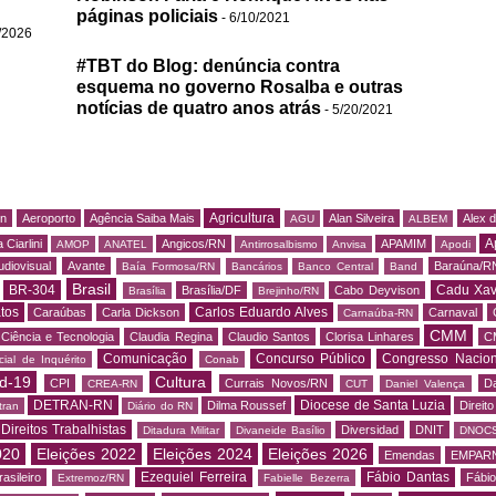
páginas policiais
- 6/10/2021
/2026
#TBT do Blog: denúncia contra
esquema no governo Rosalba e outras
notícias de quatro anos atrás
- 5/20/2021
Agricultura
rn
Aeroporto
Agência Saiba Mais
Alan Silveira
Alex 
AGU
ALBEM
A
 Ciarlini
Angicos/RN
APAMIM
AMOP
ANATEL
Antirrosalbismo
Anvisa
Apodi
udiovisual
Avante
Baraúna/R
Baía Formosa/RN
Bancários
Banco Central
Band
Brasil
BR-304
Cadu Xav
Brasília/DF
Cabo Deyvison
Brasília
Brejinho/RN
tos
Carlos Eduardo Alves
Caraúbas
Carla Dickson
Carnaval
Carnaúba-RN
CMM
Ciência e Tecnologia
Claudia Regina
Claudio Santos
Clorisa Linhares
C
Comunicação
Concurso Público
Congresso Nacion
ial de Inquérito
Conab
d-19
Cultura
CPI
Currais Novos/RN
Da
CREA-RN
CUT
Daniel Valença
DETRAN-RN
Diocese de Santa Luzia
Dilma Roussef
Direit
tran
Diário do RN
Direitos Trabalhistas
Diversidad
DNIT
Ditadura Militar
Divaneide Basílio
DNOC
020
Eleições 2022
Eleições 2024
Eleições 2026
Emendas
EMPAR
Ezequiel Ferreira
Fábio Dantas
asileiro
Fábio
Extremoz/RN
Fabielle Bezerra