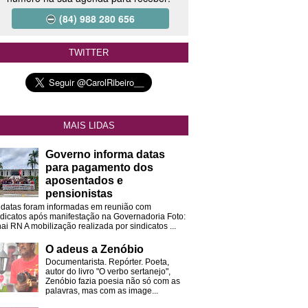
(84) 988 280 656
TWITTER
MAIS LIDAS
Governo informa datas
para pagamento dos
aposentados e
pensionistas
 datas foram informadas em reunião com
ndicatos após manifestação na Governadoria Foto:
ai RN A mobilização realizada por sindicatos ...
O adeus a Zenóbio
Documentarista. Repórter. Poeta,
autor do livro "O verbo sertanejo",
Zenóbio fazia poesia não só com as
palavras, mas com as image...