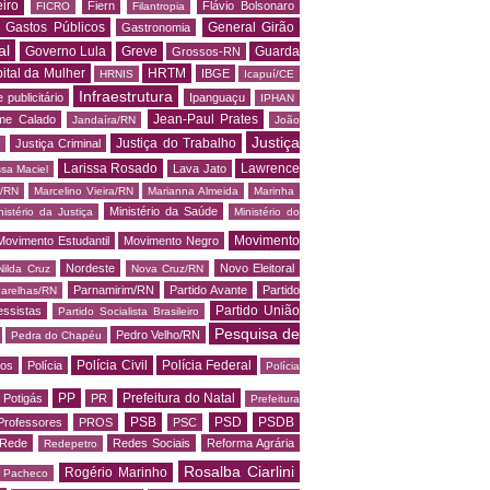
iro
Fiern
Flávio Bolsonaro
FICRO
Filantropia
Gastos Públicos
General Girão
Gastronomia
al
Governo Lula
Greve
Guarda
Grossos-RN
ital da Mulher
HRTM
IBGE
HRNIS
Icapuí/CE
Infraestrutura
 publicitário
Ipanguaçu
IPHAN
Jean-Paul Prates
me Calado
Jandaíra/RN
João
Justiça
Justiça do Trabalho
Justiça Criminal
Larissa Rosado
Lawrence
Lava Jato
ssa Maciel
s/RN
Marcelino Vieira/RN
Marianna Almeida
Marinha
Ministério da Saúde
nistério da Justiça
Ministério do
Movimento
Movimento Estudantil
Movimento Negro
Nordeste
Novo Eleitoral
Nilda Cruz
Nova Cruz/RN
Parnamirim/RN
Partido Avante
Partido
arelhas/RN
Partido União
essistas
Partido Socialista Brasileiro
Pesquisa de
Pedro Velho/RN
Pedra do Chapéu
Polícia Civil
Polícia Federal
os
Polícia
Polícia
PP
Prefeitura do Natal
Potigás
PR
Prefeitura
PSB
PSD
PSDB
Professores
PROS
PSC
Rede
Redes Sociais
Reforma Agrária
Redepetro
Rosalba Ciarlini
Rogério Marinho
o Pacheco