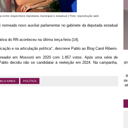
ia entre respectivos mandatos municipal e estadual | Foto: reprodução web
i nomeado novo auxiliar parlamentar no gabinete da deputada estadual
iva do RN aconteceu na última terça-feira (14).
ação e na articulação política", descreve Pablo ao Blog Carol Ribeiro.
 vereador em Mossoró em 2020 com 1.857 votos. Após uma série de
ablo decidiu não se candidatar à reeleição em 2024. Na campanha,
gr
R
de
BLO AIRES
POLÍTICA
at