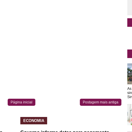
As
si
Sin
Página inicial
Postagem mais antiga
ECONOMIA