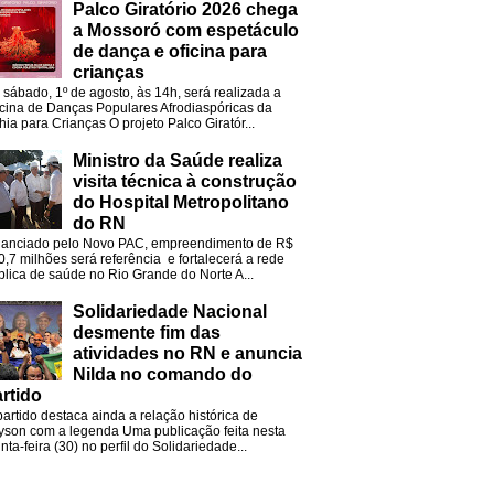
Palco Giratório 2026 chega
a Mossoró com espetáculo
de dança e oficina para
crianças
 sábado, 1º de agosto, às 14h, será realizada a
icina de Danças Populares Afrodiaspóricas da
hia para Crianças O projeto Palco Giratór...
Ministro da Saúde realiza
visita técnica à construção
do Hospital Metropolitano
do RN
nanciado pelo Novo PAC, empreendimento de R$
0,7 milhões será referência e fortalecerá a rede
blica de saúde no Rio Grande do Norte A...
Solidariedade Nacional
desmente fim das
atividades no RN e anuncia
Nilda no comando do
rtido
partido destaca ainda a relação histórica de
lyson com a legenda Uma publicação feita nesta
nta-feira (30) no perfil do Solidariedade...