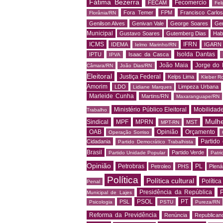
Fátima Bezerra
Fecomercio
FECAM
Fel
Fora Temer
FPM
Francisco Carlo
Florânia/RN
Genilson Alves
Genivan Vale
George Soares
Ger
Municipal
Gustavo Soares
Gutemberg Dias
Hab
ICMS
IFRN
IDEMA
IGARN
Ielmo Marinho/RN
Isolda Dantas
IPTU
Isaac da Casca
IPVA
João Maia
Jorge do 
Câmara/RN
João Dias/RN
Eleitoral
Justiça Federal
Kelps Lima
Kleber R
Amorim
LDO
Limpeza Urbana
Lidiane Marques
Marleide Cunha
Martins/RN
Maxaranguape/RN
Ministério Público Eleitoral
Mobilidad
Trabalho
Mulh
Sindical
MPF
MPRN
MST
MPT-RN
OAB
Opinião
Orçamento
Operação Sorriso
Partido
Cidadania
Partido Democrático Trabalhista
Brasil
Partido Verde
Partido Unidade Popular
Patri
Opinião
Petrobras
PL
Petroleo
PHS
Plená
Política
Política cultural
Política
Penal
Presidência da República
P
Municipal de Lajes
PSOL
PT
PSL
Psicologia
PSTU
Pureza/RN
Reforma da Previdência
Renúncia
Republican