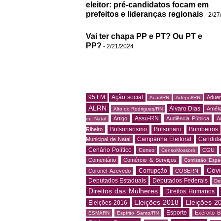
eleitor: pré-candidatos focam em
prefeitos e lideranças regionais
- 2/27
Vai ter chapa PP e PT? Ou PT e
PP?
- 2/21/2024
95 FM
Ação social
Adue
Acari/RN
Adepol/RN
ALRN
Álvaro Dias
Amélia
Alto do Rodrigues/RN
Assu-RN
Artigo
Audiência Pública
A
de Natal
Bolsonarismo
Bolsonaro
Bombeiros
Ribeiro
Campanha Eleitoral
Candida
Municipal de Natal
Cenário Político
Censo
CGU
CensoMossoró
Comentário
Comércio & Serviços
Comissão Espec
Covi
Corrupção
Coronel Azevedo
COSERN
Deputados Estaduais
Deputados Federais
De
Direitos das Mulheres
Direitos Humanos
Eleições 2018
Eleições 2
Eleições 2016
Esporte
Exército Br
ESMARN
Espírito Santo/RN