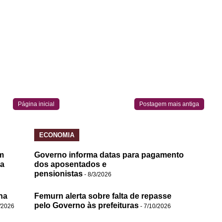
Página inicial
Postagem mais antiga
ECONOMIA
m
Governo informa datas para pagamento
da
dos aposentados e
pensionistas
- 8/3/2026
na
Femurn alerta sobre falta de repasse
pelo Governo às prefeituras
/2026
- 7/10/2026