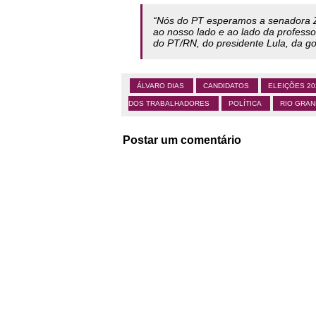
“Nós do PT esperamos a senadora Ze
ao nosso lado e ao lado da profes
do PT/RN, do presidente Lula, da go
ÁLVARO DIAS
CANDIDATOS
ELEIÇÕES 2
DOS TRABALHADORES
POLÍTICA
RIO GRA
Postar um comentário