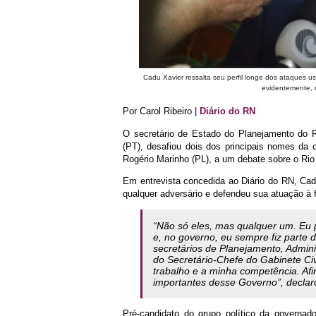
Cadu Xavier ressalta seu perfil longe dos ataques u
evidentemente, 
Por Carol Ribeiro |
Diário do RN
O secretário de Estado do Planejamento do 
(PT), desafiou dois dos principais nomes da o
Rogério Marinho (PL), a um debate sobre o Rio
Em entrevista concedida ao Diário do RN, Cad
qualquer adversário e defendeu sua atuação à 
“Não só eles, mas qualquer um. Eu 
e, no governo, eu sempre fiz parte 
secretários de Planejamento, Admini
do Secretário-Chefe do Gabinete Ci
trabalho e a minha competência. Afi
importantes desse Governo”, declar
Pré-candidato do grupo político da governa