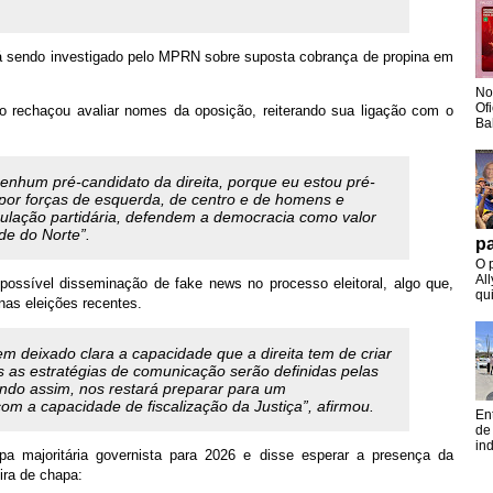
tá sendo investigado pelo MPRN sobre suposta cobrança de propina em
No
Of
ato rechaçou avaliar nomes da oposição, reiterando sua ligação com o
Ba
nenhum pré-candidato da direita, porque eu estou pré-
por forças de esquerda, de centro e de homens e
ulação partidária, defendem a democracia como valor
de do Norte”.
pa
O 
Al
ossível disseminação de fake news no processo eleitoral, algo que,
qui
 nas eleições recentes.
em deixado clara a capacidade que a direita tem de criar
s as estratégias de comunicação serão definidas pelas
ndo assim, nos restará preparar para um
om a capacidade de fiscalização da Justiça”, afirmou.
En
de
in
majoritária governista para 2026 e disse esperar a presença da
ra de chapa: