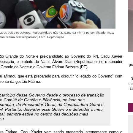
sados pelos opositores: “Agressividade não faz parte da minha personalidade, mas,
não ficarão sem respostas” | Foto: Reprodução
Rio Grande do Norte e pré-candidato ao Governo do RN, Cadu Xavier
posição, o prefeito de Natal, Álvaro Dias (Republicanos) e o senador
gr
 Grande do Norte e o Governo Fátima Bezerra (PT).
u afirmou que está preparado para discutir “o legado do Governo” com
R
frente da gestão Fátima.
de
at
participo desse Governo desde o processo de transição
do Comitê de Gestão e Eficiência, ao lado dos
stração, do Procurador-Geral, da Controladora-Geral e
vil. Portanto, defender esse Governo é defender o meu
nal, sempre estive no centro das decisões mais
ou.
dora Fátima, Cadu Xavier vem sendo preparado internamente como o