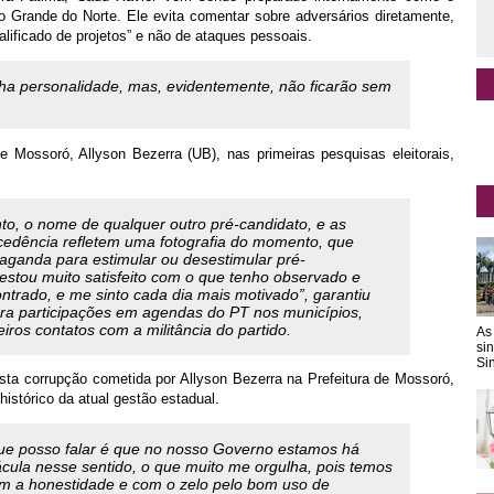
o Grande do Norte. Ele evita comentar sobre adversários diretamente,
lificado de projetos” e não de ataques pessoais.
nha personalidade, mas, evidentemente, não ficarão sem
e Mossoró, Allyson Bezerra (UB), nas primeiras pesquisas eleitorais,
o, o nome de qualquer outro pré-candidato, e as
cedência refletem uma fotografia do momento, que
ganda para estimular ou desestimular pré-
estou muito satisfeito com o que tenho observado e
trado, e me sinto cada dia mais motivado”, garantiu
ra participações em agendas do PT nos municípios,
os contatos com a militância do partido.
As
si
Sin
ta corrupção cometida por Allyson Bezerra na Prefeitura de Mossoró,
histórico da atual gestão estadual.
ue posso falar é que no nosso Governo estamos há
ula nesse sentido, o que muito me orgulha, pois temos
m a honestidade e com o zelo pelo bom uso de