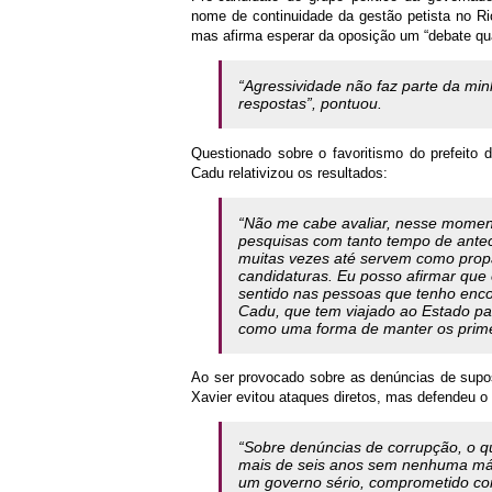
nome de continuidade da gestão petista no Ri
mas afirma esperar da oposição um “debate qua
“Agressividade não faz parte da mi
respostas”, pontuou.
Questionado sobre o favoritismo do prefeito d
Cadu relativizou os resultados:
“Não me cabe avaliar, nesse moment
pesquisas com tanto tempo de ante
muitas vezes até servem como propa
candidaturas. Eu posso afirmar que 
sentido nas pessoas que tenho encon
Cadu, que tem viajado ao Estado pa
como uma forma de manter os primeir
Ao ser provocado sobre as denúncias de supos
Xavier evitou ataques diretos, mas defendeu o 
“Sobre denúncias de corrupção, o q
mais de seis anos sem nenhuma mác
um governo sério, comprometido co