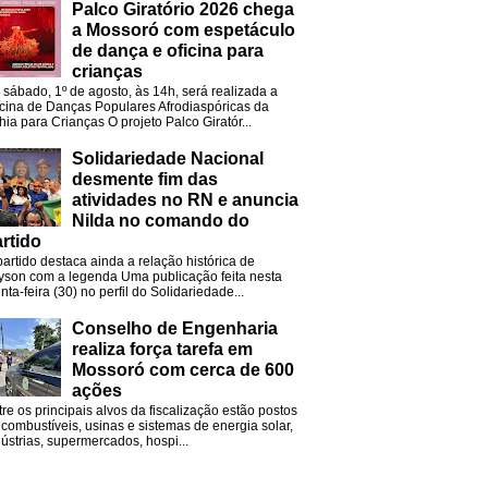
Palco Giratório 2026 chega
a Mossoró com espetáculo
de dança e oficina para
crianças
 sábado, 1º de agosto, às 14h, será realizada a
icina de Danças Populares Afrodiaspóricas da
hia para Crianças O projeto Palco Giratór...
Solidariedade Nacional
desmente fim das
atividades no RN e anuncia
Nilda no comando do
rtido
partido destaca ainda a relação histórica de
lyson com a legenda Uma publicação feita nesta
nta-feira (30) no perfil do Solidariedade...
Conselho de Engenharia
realiza força tarefa em
Mossoró com cerca de 600
ações
tre os principais alvos da fiscalização estão postos
 combustíveis, usinas e sistemas de energia solar,
dústrias, supermercados, hospi...