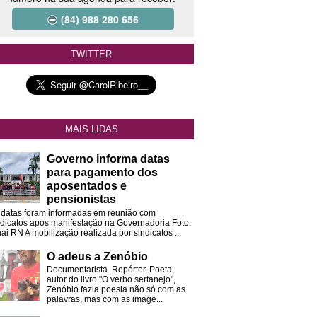
(84) 988 280 656
TWITTER
MAIS LIDAS
Governo informa datas
para pagamento dos
aposentados e
pensionistas
 datas foram informadas em reunião com
ndicatos após manifestação na Governadoria Foto:
ai RN A mobilização realizada por sindicatos ...
O adeus a Zenóbio
Documentarista. Repórter. Poeta,
autor do livro "O verbo sertanejo",
Zenóbio fazia poesia não só com as
palavras, mas com as image...