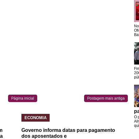
No
Of
Ba
Fi
20
pú
Página inicial
Postagem mais antiga
pa
O 
ECONOMIA
Al
qui
m
Governo informa datas para pagamento
da
dos aposentados e