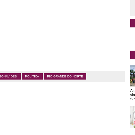
 BONAVIDES
POLÍTICA
RIO GRANDE DO NORTE
As
si
Sin