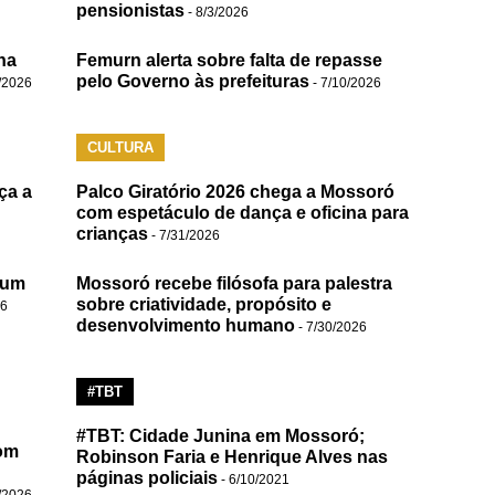
pensionistas
- 8/3/2026
na
Femurn alerta sobre falta de repasse
pelo Governo às prefeituras
/2026
- 7/10/2026
CULTURA
ça a
Palco Giratório 2026 chega a Mossoró
com espetáculo de dança e oficina para
crianças
- 7/31/2026
 um
Mossoró recebe filósofa para palestra
sobre criatividade, propósito e
26
desenvolvimento humano
- 7/30/2026
#TBT
#TBT: Cidade Junina em Mossoró;
om
Robinson Faria e Henrique Alves nas
páginas policiais
- 6/10/2021
/2026