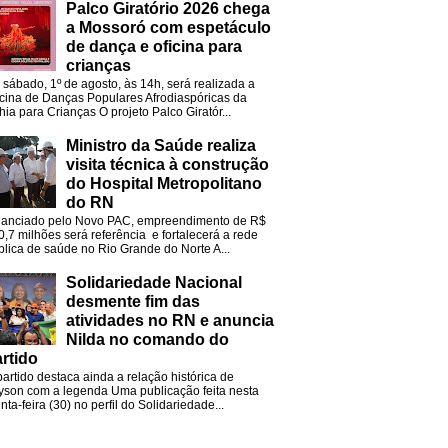
Palco Giratório 2026 chega
a Mossoró com espetáculo
de dança e oficina para
crianças
 sábado, 1º de agosto, às 14h, será realizada a
icina de Danças Populares Afrodiaspóricas da
hia para Crianças O projeto Palco Giratór...
Ministro da Saúde realiza
visita técnica à construção
do Hospital Metropolitano
do RN
nanciado pelo Novo PAC, empreendimento de R$
0,7 milhões será referência e fortalecerá a rede
blica de saúde no Rio Grande do Norte A...
Solidariedade Nacional
desmente fim das
atividades no RN e anuncia
Nilda no comando do
rtido
partido destaca ainda a relação histórica de
lyson com a legenda Uma publicação feita nesta
nta-feira (30) no perfil do Solidariedade...