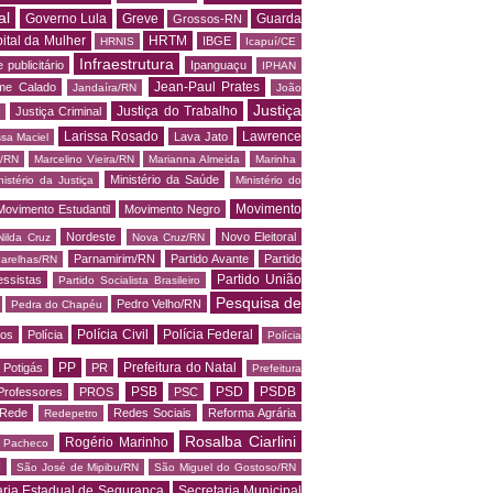
al
Governo Lula
Greve
Guarda
Grossos-RN
ital da Mulher
HRTM
IBGE
HRNIS
Icapuí/CE
Infraestrutura
 publicitário
Ipanguaçu
IPHAN
Jean-Paul Prates
me Calado
Jandaíra/RN
João
Justiça
Justiça do Trabalho
Justiça Criminal
Larissa Rosado
Lawrence
Lava Jato
ssa Maciel
s/RN
Marcelino Vieira/RN
Marianna Almeida
Marinha
Ministério da Saúde
nistério da Justiça
Ministério do
Movimento
Movimento Estudantil
Movimento Negro
Nordeste
Novo Eleitoral
Nilda Cruz
Nova Cruz/RN
Parnamirim/RN
Partido Avante
Partido
arelhas/RN
Partido União
essistas
Partido Socialista Brasileiro
Pesquisa de
Pedro Velho/RN
Pedra do Chapéu
Polícia Civil
Polícia Federal
os
Polícia
Polícia
PP
Prefeitura do Natal
Potigás
PR
Prefeitura
PSB
PSD
PSDB
Professores
PROS
PSC
Rede
Redes Sociais
Reforma Agrária
Redepetro
Rosalba Ciarlini
Rogério Marinho
o Pacheco
N
São José de Mipibu/RN
São Miguel do Gostoso/RN
aria Estadual de Segurança
Secretaria Municipal