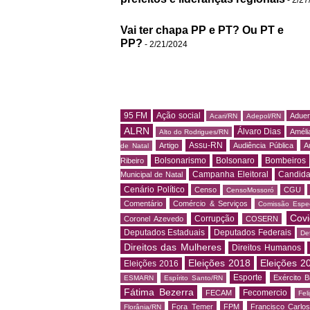
Vai ter chapa PP e PT? Ou PT e
PP?
- 2/21/2024
95 FM
Ação social
Adue
Acari/RN
Adepol/RN
ALRN
Álvaro Dias
Amélia
Alto do Rodrigues/RN
Assu-RN
Artigo
Audiência Pública
A
de Natal
Bolsonarismo
Bolsonaro
Bombeiros
Ribeiro
Campanha Eleitoral
Candida
Municipal de Natal
Cenário Político
Censo
CGU
CensoMossoró
Comentário
Comércio & Serviços
Comissão Espec
Covi
Corrupção
Coronel Azevedo
COSERN
Deputados Estaduais
Deputados Federais
De
Direitos das Mulheres
Direitos Humanos
Eleições 2018
Eleições 2
Eleições 2016
Esporte
Exército Br
ESMARN
Espírito Santo/RN
Fátima Bezerra
Fecomercio
FECAM
Fel
Fora Temer
FPM
Francisco Carlo
Florânia/RN