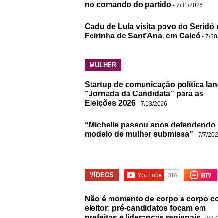
no comando do partido
- 7/31/2026
Cadu de Lula visita povo do Seridó 
Feirinha de Sant’Ana, em Caicó
- 7/30
MULHER
Startup de comunicação política lan
“Jornada da Candidata” para as
Eleições 2026
- 7/13/2026
“Michelle passou anos defendendo
modelo de mulher submissa”
- 7/7/20
VÍDEOS
Não é momento de corpo a corpo c
eleitor: pré-candidatos focam em
prefeitos e lideranças regionais
- 2/27