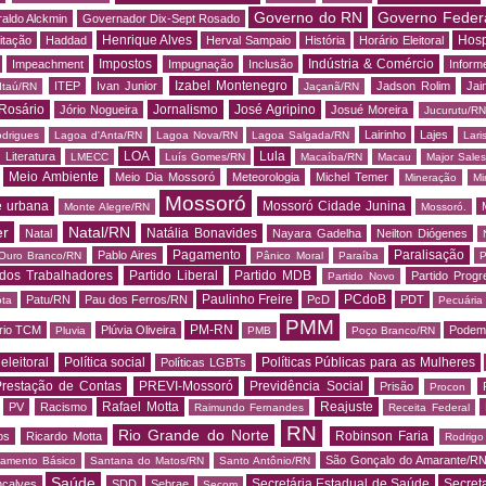
Governo do RN
Governo Feder
aldo Alckmin
Governador Dix-Sept Rosado
Henrique Alves
Hosp
itação
Haddad
Herval Sampaio
História
Horário Eleitoral
Impostos
Indústria & Comércio
Impeachment
Impugnação
Inclusão
Informe
Izabel Montenegro
ITEP
Ivan Junior
Jadson Rolim
Jai
Itaú/RN
Jaçanã/RN
Rosário
Jornalismo
José Agripino
Jório Nogueira
Josué Moreira
Jucurutu/RN
Lairinho
Lajes
odrigues
Lagoa d'Anta/RN
Lagoa Nova/RN
Lagoa Salgada/RN
Lari
LOA
Lula
Literatura
LMECC
Luís Gomes/RN
Macaíba/RN
Macau
Major Sale
Meio Ambiente
Meio Dia Mossoró
Meteorologia
Michel Temer
Mineração
Mi
Mossoró
e urbana
Mossoró Cidade Junina
Monte Alegre/RN
Mossoró.
er
Natal/RN
Natália Bonavides
Natal
Nayara Gadelha
Neilton Diógenes
Pagamento
Paralisação
Pablo Aires
Ouro Branco/RN
Pânico Moral
Paraíba
P
 dos Trabalhadores
Partido Liberal
Partido MDB
Partido Progr
Partido Novo
Paulinho Freire
PCdoB
Patu/RN
Pau dos Ferros/RN
PcD
PDT
ota
Pecuária
PMM
PM-RN
rio TCM
Plúvia Oliveira
Podem
Pluvia
PMB
Poço Branco/RN
 eleitoral
Política social
Políticas Públicas para as Mulheres
Políticas LGBTs
restação de Contas
PREVI-Mossoró
Previdência Social
Prisão
Procon
Rafael Motta
Reajuste
PV
Racismo
Raimundo Fernandes
Receita Federal
RN
Rio Grande do Norte
Robinson Faria
os
Ricardo Motta
Rodrig
São Gonçalo do Amarante/R
amento Básico
Santana do Matos/RN
Santo Antônio/RN
Saúde
Secretária Estadual de Saúde
Secret
nçalves
SDD
Sebrae
Secom