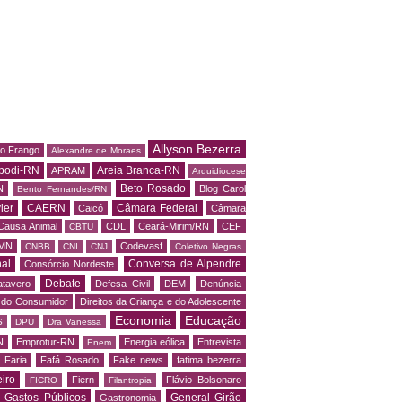
Allyson Bezerra
do Frango
Alexandre de Moraes
podi-RN
Areia Branca-RN
APRAM
Arquidiocese
Beto Rosado
N
Blog Carol
Bento Fernandes/RN
ier
CAERN
Câmara Federal
Caicó
Câmara
Causa Animal
CDL
Ceará-Mirim/RN
CEF
CBTU
MN
Codevasf
CNBB
CNI
CNJ
Coletivo Negras
al
Conversa de Alpendre
Consórcio Nordeste
Debate
tavero
Defesa Civil
DEM
Denúncia
o do Consumidor
Direitos da Criança e do Adolescente
Economia
Educação
S
DPU
Dra Vanessa
N
Emprotur-RN
Energia eólica
Entrevista
Enem
 Faria
Fafá Rosado
Fake news
fatima bezerra
iro
Fiern
Flávio Bolsonaro
FICRO
Filantropia
Gastos Públicos
General Girão
Gastronomia