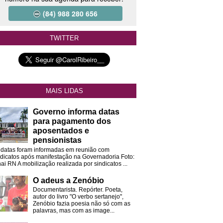
(84) 988 280 656
TWITTER
MAIS LIDAS
Governo informa datas
para pagamento dos
aposentados e
pensionistas
 datas foram informadas em reunião com
ndicatos após manifestação na Governadoria Foto:
ai RN A mobilização realizada por sindicatos ...
O adeus a Zenóbio
Documentarista. Repórter. Poeta,
autor do livro "O verbo sertanejo",
Zenóbio fazia poesia não só com as
palavras, mas com as image...