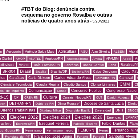
#TBT do Blog: denúncia contra
esquema no governo Rosalba e outras
notícias de quatro anos atrás
- 5/20/2021
Agricultura
rn
Aeroporto
Agência Saiba Mais
Alan Silveira
Alex 
AGU
ALBEM
A
 Ciarlini
Angicos/RN
APAMIM
AMOP
ANATEL
Antirrosalbismo
Anvisa
Apodi
udiovisual
Avante
Baraúna/R
Baía Formosa/RN
Bancários
Banco Central
Band
Brasil
BR-304
Cadu Xav
Brasília/DF
Cabo Deyvison
Brasília
Brejinho/RN
tos
Carlos Eduardo Alves
Caraúbas
Carla Dickson
Carnaval
Carnaúba-RN
CMM
Ciência e Tecnologia
Claudia Regina
Claudio Santos
Clorisa Linhares
C
Comunicação
Concurso Público
Congresso Nacion
ial de Inquérito
Conab
d-19
Cultura
CPI
Currais Novos/RN
Da
CREA-RN
CUT
Daniel Valença
DETRAN-RN
Diocese de Santa Luzia
Dilma Roussef
Direit
tran
Diário do RN
Direitos Trabalhistas
Diversidad
DNIT
Ditadura Militar
Divaneide Basílio
DNOC
020
Eleições 2022
Eleições 2024
Eleições 2026
Emendas
EMPAR
Ezequiel Ferreira
Fábio Dantas
asileiro
Fábio
Extremoz/RN
Fabielle Bezerra
FEMURN
Fernando Mine
Feminismo
Feminismo negro
Fenaj
ipe Guerra-RN
Francisco José Junior
Garibaldi Alves
s
Francisco do PT
Funarte
Fundeb