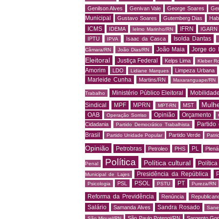
Genilson Alves
Genivan Vale
George Soares
Ger
Municipal
Gustavo Soares
Gutemberg Dias
Hab
ICMS
IFRN
IDEMA
IGARN
Ielmo Marinho/RN
Isolda Dantas
IPTU
Isaac da Casca
IPVA
João Maia
Jorge do 
Câmara/RN
João Dias/RN
Eleitoral
Justiça Federal
Kelps Lima
Kleber R
Amorim
LDO
Limpeza Urbana
Lidiane Marques
Marleide Cunha
Martins/RN
Maxaranguape/RN
Ministério Público Eleitoral
Mobilidad
Trabalho
Mulh
Sindical
MPF
MPRN
MST
MPT-RN
OAB
Opinião
Orçamento
Operação Sorriso
Partido
Cidadania
Partido Democrático Trabalhista
Brasil
Partido Verde
Partido Unidade Popular
Patri
Opinião
Petrobras
PL
Petroleo
PHS
Plená
Política
Política cultural
Política
Penal
Presidência da República
P
Municipal de Lajes
PSOL
PT
PSL
Psicologia
PSTU
Pureza/RN
Reforma da Previdência
Renúncia
Republican
Salário
Sandra Rosado
Samanda Alves
Sane
São Paulo Potengi/RN
Sargento Go
São Miguel/RN