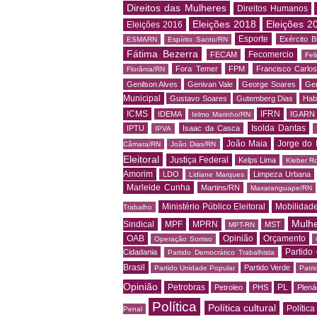
Direitos das Mulheres
Direitos Humanos
Eleições 2018
Eleições 2
Eleições 2016
Esporte
Exército Br
ESMARN
Espírito Santo/RN
Fátima Bezerra
Fecomercio
FECAM
Fel
Fora Temer
FPM
Francisco Carlo
Florânia/RN
Genilson Alves
Genivan Vale
George Soares
Ger
Municipal
Gustavo Soares
Gutemberg Dias
Hab
ICMS
IFRN
IDEMA
IGARN
Ielmo Marinho/RN
Isolda Dantas
IPTU
Isaac da Casca
IPVA
João Maia
Jorge do 
Câmara/RN
João Dias/RN
Eleitoral
Justiça Federal
Kelps Lima
Kleber R
Amorim
LDO
Limpeza Urbana
Lidiane Marques
Marleide Cunha
Martins/RN
Maxaranguape/RN
Ministério Público Eleitoral
Mobilidad
Trabalho
Mulh
Sindical
MPF
MPRN
MST
MPT-RN
OAB
Opinião
Orçamento
Operação Sorriso
Partido
Cidadania
Partido Democrático Trabalhista
Brasil
Partido Verde
Partido Unidade Popular
Patri
Opinião
Petrobras
PL
Petroleo
PHS
Plená
Política
Política cultural
Política
Penal