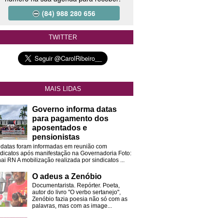
(84) 988 280 656
TWITTER
MAIS LIDAS
Governo informa datas
para pagamento dos
aposentados e
pensionistas
 datas foram informadas em reunião com
ndicatos após manifestação na Governadoria Foto:
ai RN A mobilização realizada por sindicatos ...
O adeus a Zenóbio
Documentarista. Repórter. Poeta,
autor do livro "O verbo sertanejo",
Zenóbio fazia poesia não só com as
palavras, mas com as image...