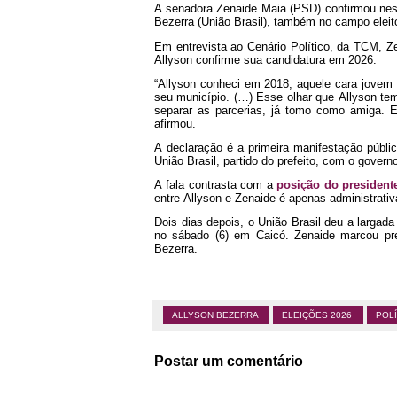
A senadora Zenaide Maia (PSD) confirmou nest
Bezerra (União Brasil), também no campo eleito
Em entrevista ao Cenário Político, da TCM, Z
Allyson confirme sua candidatura em 2026.
“Allyson conheci em 2018, aquele cara jovem 
seu município. (…) Esse olhar que Allyson te
separar as parcerias, já tomo como amiga. E
afirmou.
A declaração é a primeira manifestação públi
União Brasil, partido do prefeito, com o govern
A fala contrasta com a
posição do president
entre Allyson e Zenaide é apenas administrativ
Dois dias depois, o União Brasil deu a largad
no sábado (6) em Caicó. Zenaide marcou pr
Bezerra.
ALLYSON BEZERRA
ELEIÇÕES 2026
POL
Postar um comentário