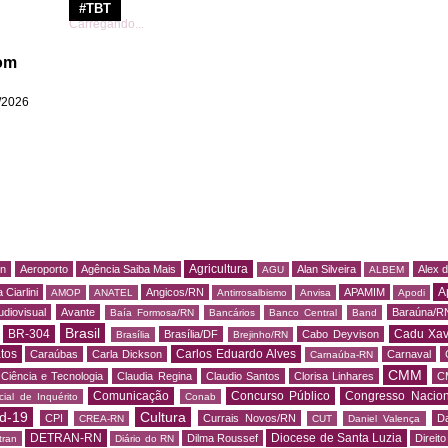
#TBT
Carregando...
om
/2026
Agricultura
rn
Aeroporto
Agência Saiba Mais
Alan Silveira
Alex 
AGU
ALBEM
A
 Ciarlini
Angicos/RN
APAMIM
AMOP
ANATEL
Antirrosalbismo
Anvisa
Apodi
udiovisual
Avante
Baraúna/R
Baía Formosa/RN
Bancários
Banco Central
Band
Brasil
BR-304
Cadu Xav
Brasília/DF
Cabo Deyvison
Brasília
Brejinho/RN
tos
Carlos Eduardo Alves
Caraúbas
Carla Dickson
Carnaval
Carnaúba-RN
CMM
Ciência e Tecnologia
Claudia Regina
Claudio Santos
Clorisa Linhares
C
Comunicação
Concurso Público
Congresso Nacion
ial de Inquérito
Conab
d-19
Cultura
CPI
Currais Novos/RN
Da
CREA-RN
CUT
Daniel Valença
DETRAN-RN
Diocese de Santa Luzia
Dilma Roussef
Direit
tran
Diário do RN