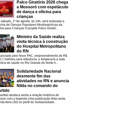
Palco Giratório 2026 chega
a Mossoró com espetáculo
de dança e oficina para
crianças
 sábado, 1º de agosto, às 14h, será realizada a
icina de Danças Populares Afrodiaspóricas da
hia para Crianças O projeto Palco Giratór...
Ministro da Saúde realiza
visita técnica à construção
do Hospital Metropolitano
do RN
nanciado pelo Novo PAC, empreendimento de R$
0,7 milhões será referência e fortalecerá a rede
blica de saúde no Rio Grande do Norte A...
Solidariedade Nacional
desmente fim das
atividades no RN e anuncia
Nilda no comando do
rtido
partido destaca ainda a relação histórica de
lyson com a legenda Uma publicação feita nesta
nta-feira (30) no perfil do Solidariedade...