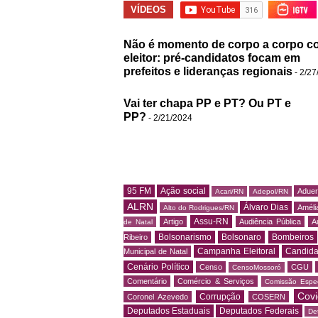
VÍDEOS
Não é momento de corpo a corpo c
eleitor: pré-candidatos focam em
prefeitos e lideranças regionais
- 2/27
Vai ter chapa PP e PT? Ou PT e
PP?
- 2/21/2024
95 FM
Ação social
Adue
Acari/RN
Adepol/RN
ALRN
Álvaro Dias
Amélia
Alto do Rodrigues/RN
Assu-RN
Artigo
Audiência Pública
A
de Natal
Bolsonarismo
Bolsonaro
Bombeiros
Ribeiro
Campanha Eleitoral
Candida
Municipal de Natal
Cenário Político
Censo
CGU
CensoMossoró
Comentário
Comércio & Serviços
Comissão Espec
Covi
Corrupção
Coronel Azevedo
COSERN
Deputados Estaduais
Deputados Federais
De