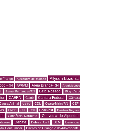
Allyson Bezerra
do Frango
Alexandre de Moraes
podi-RN
Areia Branca-RN
APRAM
Arquidiocese
Beto Rosado
N
Blog Carol
Bento Fernandes/RN
ier
CAERN
Câmara Federal
Caicó
Câmara
Causa Animal
CDL
Ceará-Mirim/RN
CEF
CBTU
MN
Codevasf
CNBB
CNI
CNJ
Coletivo Negras
al
Conversa de Alpendre
Consórcio Nordeste
Debate
tavero
Defesa Civil
DEM
Denúncia
o do Consumidor
Direitos da Criança e do Adolescente