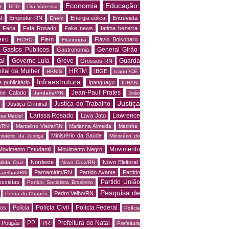
Economia
Educação
S
DPU
Dra Vanessa
N
Emprotur-RN
Energia eólica
Entrevista
Enem
 Faria
Fafá Rosado
Fake news
fatima bezerra
iro
Fiern
Flávio Bolsonaro
FICRO
Filantropia
Gastos Públicos
General Girão
Gastronomia
al
Governo Lula
Greve
Guarda
Grossos-RN
ital da Mulher
HRTM
IBGE
HRNIS
Icapuí/CE
Infraestrutura
 publicitário
Ipanguaçu
IPHAN
Jean-Paul Prates
me Calado
Jandaíra/RN
João
Justiça
Justiça do Trabalho
Justiça Criminal
Larissa Rosado
Lawrence
Lava Jato
ssa Maciel
s/RN
Marcelino Vieira/RN
Marianna Almeida
Marinha
Ministério da Saúde
nistério da Justiça
Ministério do
Movimento
Movimento Estudantil
Movimento Negro
Nordeste
Novo Eleitoral
Nilda Cruz
Nova Cruz/RN
Parnamirim/RN
Partido Avante
Partido
arelhas/RN
Partido União
essistas
Partido Socialista Brasileiro
Pesquisa de
Pedro Velho/RN
Pedra do Chapéu
Polícia Civil
Polícia Federal
os
Polícia
Polícia
PP
Prefeitura do Natal
Potigás
PR
Prefeitura