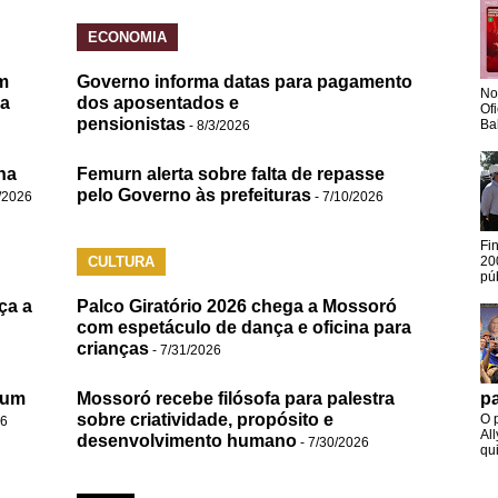
ECONOMIA
m
Governo informa datas para pagamento
No
da
dos aposentados e
Of
pensionistas
Ba
- 8/3/2026
na
Femurn alerta sobre falta de repasse
pelo Governo às prefeituras
/2026
- 7/10/2026
Fi
CULTURA
20
pú
ça a
Palco Giratório 2026 chega a Mossoró
com espetáculo de dança e oficina para
crianças
- 7/31/2026
 um
Mossoró recebe filósofa para palestra
pa
sobre criatividade, propósito e
O 
26
Al
desenvolvimento humano
- 7/30/2026
qui