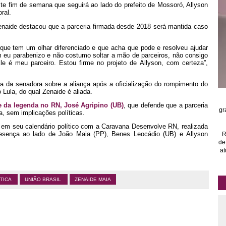
e fim de semana que seguirá ao lado do prefeito de Mossoró, Allyson
ral.
enaide destacou que a parceria firmada desde 2018 será mantida caso
que tem um olhar diferenciado e que acha que pode e resolveu ajudar
m eu parabenizo e não costumo soltar a mão de parceiros, não consigo
le é meu parceiro. Estou firme no projeto de Allyson, com certeza”,
ca da senadora sobre a aliança após a oficialização do rompimento do
o Lula, do qual Zenaide é aliada.
e da legenda no RN, José Agripino (UB)
, que defende que a parceria
gr
a, sem implicações políticas.
a em seu calendário político com a Caravana Desenvolve RN, realizada
esença ao lado de João Maia (PP), Benes Leocádio (UB) e Allyson
R
de
at
ÍTICA
UNIÃO BRASIL
ZENAIDE MAIA