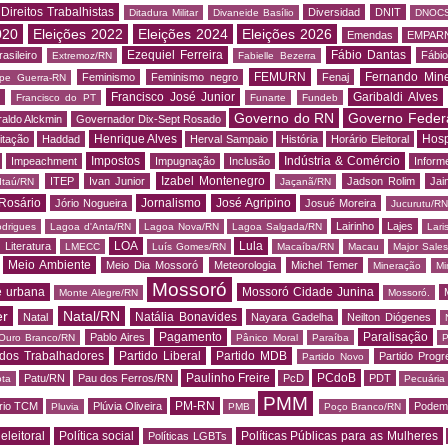
Direitos Trabalhistas
Diversidad
DNIT
Ditadura Militar
Divaneide Basílio
DNOC
020
Eleições 2022
Eleições 2024
Eleições 2026
Emendas
EMPAR
Ezequiel Ferreira
Fábio Dantas
asileiro
Fábio
Extremoz/RN
Fabielle Bezerra
FEMURN
Fernando Mine
Feminismo
Feminismo negro
Fenaj
ipe Guerra-RN
Francisco José Junior
Garibaldi Alves
s
Francisco do PT
Funarte
Fundeb
Governo do RN
Governo Feder
aldo Alckmin
Governador Dix-Sept Rosado
Henrique Alves
Hosp
itação
Haddad
Herval Sampaio
História
Horário Eleitoral
Impostos
Indústria & Comércio
Impeachment
Impugnação
Inclusão
Informe
Izabel Montenegro
ITEP
Ivan Junior
Jadson Rolim
Jai
Itaú/RN
Jaçanã/RN
Rosário
Jornalismo
José Agripino
Jório Nogueira
Josué Moreira
Jucurutu/RN
Lairinho
Lajes
odrigues
Lagoa d'Anta/RN
Lagoa Nova/RN
Lagoa Salgada/RN
Lari
LOA
Lula
Literatura
LMECC
Luís Gomes/RN
Macaíba/RN
Macau
Major Sale
Meio Ambiente
Meio Dia Mossoró
Meteorologia
Michel Temer
Mineração
Mi
Mossoró
e urbana
Mossoró Cidade Junina
Monte Alegre/RN
Mossoró.
er
Natal/RN
Natália Bonavides
Natal
Nayara Gadelha
Neilton Diógenes
Pagamento
Paralisação
Pablo Aires
Ouro Branco/RN
Pânico Moral
Paraíba
P
 dos Trabalhadores
Partido Liberal
Partido MDB
Partido Progr
Partido Novo
Paulinho Freire
PCdoB
Patu/RN
Pau dos Ferros/RN
PcD
PDT
ota
Pecuária
PMM
PM-RN
rio TCM
Plúvia Oliveira
Podem
Pluvia
PMB
Poço Branco/RN
 eleitoral
Política social
Políticas Públicas para as Mulheres
Políticas LGBTs