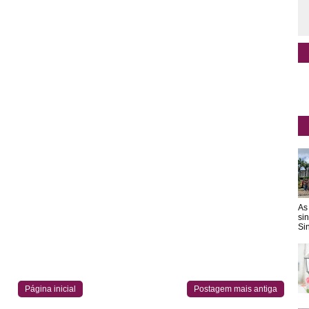
As
si
Sin
Página inicial
Postagem mais antiga