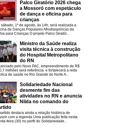
Palco Giratório 2026 chega
a Mossoró com espetáculo
de dança e oficina para
crianças
 sábado, 1º de agosto, às 14h, será realizada a
icina de Danças Populares Afrodiaspóricas da
hia para Crianças O projeto Palco Giratór...
Ministro da Saúde realiza
visita técnica à construção
do Hospital Metropolitano
do RN
nanciado pelo Novo PAC, empreendimento de R$
0,7 milhões será referência e fortalecerá a rede
blica de saúde no Rio Grande do Norte A...
Solidariedade Nacional
desmente fim das
atividades no RN e anuncia
Nilda no comando do
rtido
partido destaca ainda a relação histórica de
lyson com a legenda Uma publicação feita nesta
nta-feira (30) no perfil do Solidariedade...