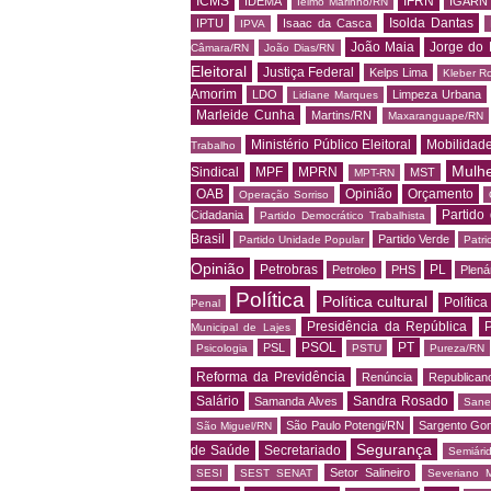
ICMS
IFRN
IDEMA
IGARN
Ielmo Marinho/RN
Isolda Dantas
IPTU
Isaac da Casca
IPVA
João Maia
Jorge do 
Câmara/RN
João Dias/RN
Eleitoral
Justiça Federal
Kelps Lima
Kleber R
Amorim
LDO
Limpeza Urbana
Lidiane Marques
Marleide Cunha
Martins/RN
Maxaranguape/RN
Ministério Público Eleitoral
Mobilidad
Trabalho
Mulh
Sindical
MPF
MPRN
MST
MPT-RN
OAB
Opinião
Orçamento
Operação Sorriso
Partido
Cidadania
Partido Democrático Trabalhista
Brasil
Partido Verde
Partido Unidade Popular
Patri
Opinião
Petrobras
PL
Petroleo
PHS
Plená
Política
Política cultural
Política
Penal
Presidência da República
P
Municipal de Lajes
PSOL
PT
PSL
Psicologia
PSTU
Pureza/RN
Reforma da Previdência
Renúncia
Republican
Salário
Sandra Rosado
Samanda Alves
Sane
São Paulo Potengi/RN
Sargento Go
São Miguel/RN
Segurança
de Saúde
Secretariado
Semiári
Setor Salineiro
SESI
SEST SENAT
Severiano 