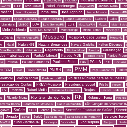
Impostos
Indústria & Comércio
Impeachment
Impugnação
Inclusão
Informe
Izabel Montenegro
ITEP
Ivan Junior
Jadson Rolim
Jai
Itaú/RN
Jaçanã/RN
Rosário
Jornalismo
José Agripino
Jório Nogueira
Josué Moreira
Jucurutu/RN
Lairinho
Lajes
odrigues
Lagoa d'Anta/RN
Lagoa Nova/RN
Lagoa Salgada/RN
Lari
LOA
Lula
Literatura
LMECC
Luís Gomes/RN
Macaíba/RN
Macau
Major Sale
Meio Ambiente
Meio Dia Mossoró
Meteorologia
Michel Temer
Mineração
Mi
Mossoró
e urbana
Mossoró Cidade Junina
Monte Alegre/RN
Mossoró.
er
Natal/RN
Natália Bonavides
Natal
Nayara Gadelha
Neilton Diógenes
Pagamento
Paralisação
Pablo Aires
Ouro Branco/RN
Pânico Moral
Paraíba
P
 dos Trabalhadores
Partido Liberal
Partido MDB
Partido Progr
Partido Novo
Paulinho Freire
PCdoB
Patu/RN
Pau dos Ferros/RN
PcD
PDT
ota
Pecuária
PMM
PM-RN
rio TCM
Plúvia Oliveira
Podem
Pluvia
PMB
Poço Branco/RN
 eleitoral
Política social
Políticas Públicas para as Mulheres
Políticas LGBTs
restação de Contas
PREVI-Mossoró
Previdência Social
Prisão
Procon
Rafael Motta
Reajuste
PV
Racismo
Raimundo Fernandes
Receita Federal
RN
Rio Grande do Norte
Robinson Faria
os
Ricardo Motta
Rodrig
São Gonçalo do Amarante/R
amento Básico
Santana do Matos/RN
Santo Antônio/RN
Saúde
Secretária Estadual de Saúde
Secret
nçalves
SDD
Sebrae
Secom
Senado
Serviços Terce
Seridó
do
Senai
Serra do Mel
Serra Negra do Norte/RN
SindGuardasRN
Sindiserpum
Sindilojas
Sindipetro
Sind
Melo/RN
Sindjorn