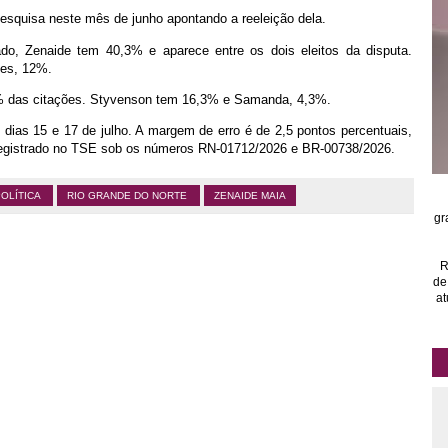
r pesquisa neste mês de junho apontando a reeleição dela.
do, Zenaide tem 40,3% e aparece entre os dois eleitos da disputa.
es, 12%.
3% das citações. Styvenson tem 16,3% e Samanda, 4,3%.
s dias 15 e 17 de julho. A margem de erro é de 2,5 pontos percentuais,
egistrado no TSE sob os números RN-01712/2026 e BR-00738/2026.
POLÍTICA
RIO GRANDE DO NORTE
ZENAIDE MAIA
gr
R
de
at