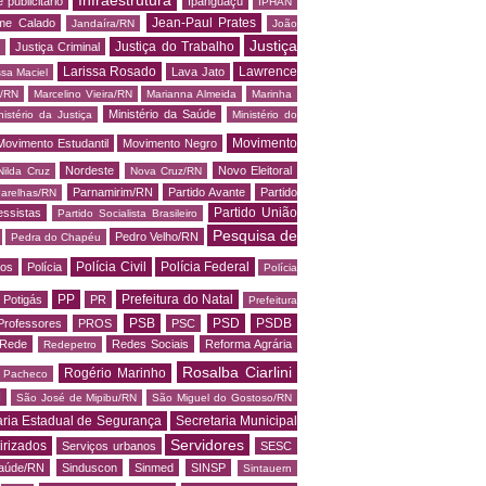
 publicitário
Ipanguaçu
IPHAN
Jean-Paul Prates
me Calado
Jandaíra/RN
João
Justiça
Justiça do Trabalho
Justiça Criminal
Larissa Rosado
Lawrence
Lava Jato
ssa Maciel
s/RN
Marcelino Vieira/RN
Marianna Almeida
Marinha
Ministério da Saúde
nistério da Justiça
Ministério do
Movimento
Movimento Estudantil
Movimento Negro
Nordeste
Novo Eleitoral
Nilda Cruz
Nova Cruz/RN
Parnamirim/RN
Partido Avante
Partido
arelhas/RN
Partido União
essistas
Partido Socialista Brasileiro
Pesquisa de
Pedro Velho/RN
Pedra do Chapéu
Polícia Civil
Polícia Federal
os
Polícia
Polícia
PP
Prefeitura do Natal
Potigás
PR
Prefeitura
PSB
PSD
PSDB
Professores
PROS
PSC
Rede
Redes Sociais
Reforma Agrária
Redepetro
Rosalba Ciarlini
Rogério Marinho
o Pacheco
N
São José de Mipibu/RN
São Miguel do Gostoso/RN
aria Estadual de Segurança
Secretaria Municipal
Servidores
irizados
Serviços urbanos
SESC
saúde/RN
Sinduscon
Sinmed
SINSP
Sintauern