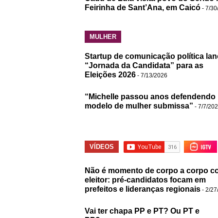
Feirinha de Sant’Ana, em Caicó
- 7/30
MULHER
Startup de comunicação política lan
“Jornada da Candidata” para as
Eleições 2026
- 7/13/2026
“Michelle passou anos defendendo
modelo de mulher submissa”
- 7/7/20
VÍDEOS
Não é momento de corpo a corpo c
eleitor: pré-candidatos focam em
prefeitos e lideranças regionais
- 2/27
Vai ter chapa PP e PT? Ou PT e