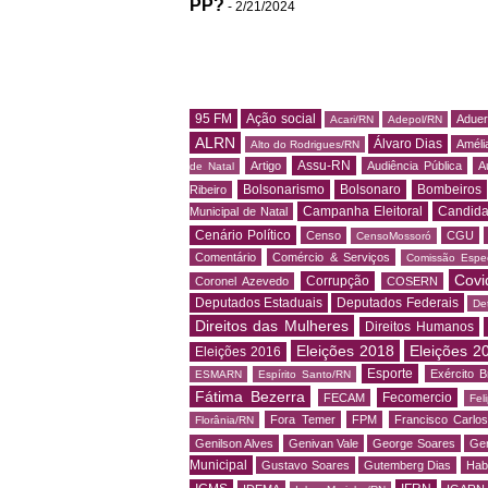
PP?
- 2/21/2024
95 FM
Ação social
Adue
Acari/RN
Adepol/RN
ALRN
Álvaro Dias
Amélia
Alto do Rodrigues/RN
Assu-RN
Artigo
Audiência Pública
A
de Natal
Bolsonarismo
Bolsonaro
Bombeiros
Ribeiro
Campanha Eleitoral
Candida
Municipal de Natal
Cenário Político
Censo
CGU
CensoMossoró
Comentário
Comércio & Serviços
Comissão Espec
Covi
Corrupção
Coronel Azevedo
COSERN
Deputados Estaduais
Deputados Federais
De
Direitos das Mulheres
Direitos Humanos
Eleições 2018
Eleições 2
Eleições 2016
Esporte
Exército Br
ESMARN
Espírito Santo/RN
Fátima Bezerra
Fecomercio
FECAM
Fel
Fora Temer
FPM
Francisco Carlo
Florânia/RN
Genilson Alves
Genivan Vale
George Soares
Ger
Municipal
Gustavo Soares
Gutemberg Dias
Hab