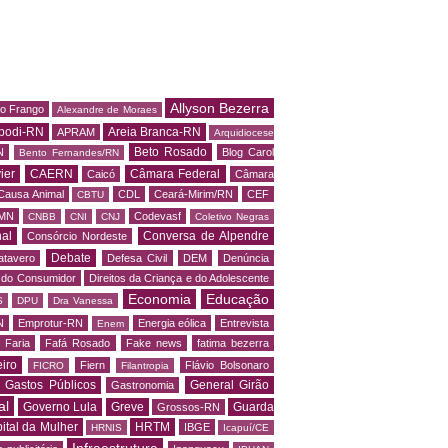
Allyson Bezerra
do Frango
Alexandre de Moraes
podi-RN
Areia Branca-RN
APRAM
Arquidiocese
Beto Rosado
N
Blog Carol
Bento Fernandes/RN
ier
CAERN
Câmara Federal
Caicó
Câmara
Causa Animal
CDL
Ceará-Mirim/RN
CEF
CBTU
MN
Codevasf
CNBB
CNI
CNJ
Coletivo Negras
al
Conversa de Alpendre
Consórcio Nordeste
Debate
atavero
Defesa Civil
DEM
Denúncia
o do Consumidor
Direitos da Criança e do Adolescente
Economia
Educação
S
DPU
Dra Vanessa
N
Emprotur-RN
Energia eólica
Entrevista
Enem
 Faria
Fafá Rosado
Fake news
fatima bezerra
iro
Fiern
Flávio Bolsonaro
FICRO
Filantropia
Gastos Públicos
General Girão
Gastronomia
al
Governo Lula
Greve
Guarda
Grossos-RN
ital da Mulher
HRTM
IBGE
HRNIS
Icapuí/CE
Infraestrutura