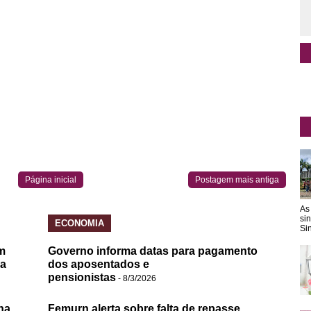
Página inicial
Postagem mais antiga
As
si
ECONOMIA
Sin
m
Governo informa datas para pagamento
da
dos aposentados e
pensionistas
- 8/3/2026
na
Femurn alerta sobre falta de repasse