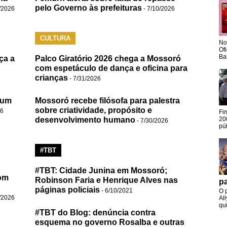
pelo Governo às prefeituras
/2026
- 7/10/2026
CULTURA
No
Of
Ba
ça a
Palco Giratório 2026 chega a Mossoró
com espetáculo de dança e oficina para
crianças
- 7/31/2026
 um
Mossoró recebe filósofa para palestra
sobre criatividade, propósito e
26
Fi
desenvolvimento humano
20
- 7/30/2026
pú
#TBT
#TBT: Cidade Junina em Mossoró;
om
Robinson Faria e Henrique Alves nas
pa
páginas policiais
- 6/10/2021
O 
/2026
Al
qui
#TBT do Blog: denúncia contra
esquema no governo Rosalba e outras