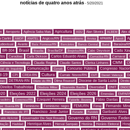
notícias de quatro anos atrás
- 5/20/2021
Agricultura
rn
Aeroporto
Agência Saiba Mais
Alan Silveira
Alex 
AGU
ALBEM
A
 Ciarlini
Angicos/RN
APAMIM
AMOP
ANATEL
Antirrosalbismo
Anvisa
Apodi
udiovisual
Avante
Baraúna/R
Baía Formosa/RN
Bancários
Banco Central
Band
Brasil
BR-304
Cadu Xav
Brasília/DF
Cabo Deyvison
Brasília
Brejinho/RN
tos
Carlos Eduardo Alves
Caraúbas
Carla Dickson
Carnaval
Carnaúba-RN
CMM
Ciência e Tecnologia
Claudia Regina
Claudio Santos
Clorisa Linhares
C
Comunicação
Concurso Público
Congresso Nacion
ial de Inquérito
Conab
d-19
Cultura
CPI
CREA-RN
Currais Novos/RN
D
CUT
Daniel Valença
DETRAN-RN
Diocese de Santa Luzia
Dilma Roussef
Direit
tran
Diário do RN
Direitos Trabalhistas
Diversidad
DNIT
Ditadura Militar
Divaneide Basílio
DNOC
020
Eleições 2022
Eleições 2024
Eleições 2026
Emendas
EMPAR
Ezequiel Ferreira
Fábio Dantas
asileiro
Fábio
Extremoz/RN
Fabielle Bezerra
FEMURN
Fernando Mine
Feminismo
Feminismo negro
Fenaj
ipe Guerra-RN
Francisco José Junior
Garibaldi Alves
s
Francisco do PT
Funarte
Fundeb
Governo do RN
Governo Feder
aldo Alckmin
Governador Dix-Sept Rosado
Henrique Alves
Hosp
itação
Haddad
Herval Sampaio
História
Horário Eleitoral