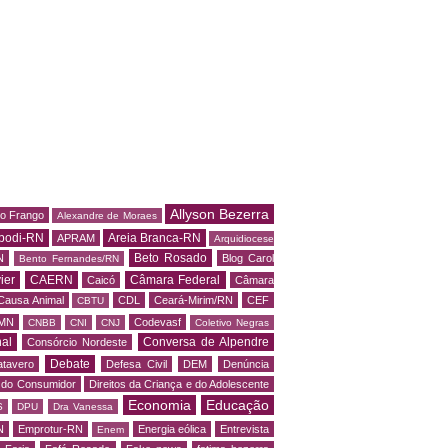
Allyson Bezerra
do Frango
Alexandre de Moraes
podi-RN
Areia Branca-RN
APRAM
Arquidiocese
Beto Rosado
N
Blog Carol
Bento Fernandes/RN
ier
CAERN
Câmara Federal
Caicó
Câmara
Causa Animal
CDL
Ceará-Mirim/RN
CEF
CBTU
MN
Codevasf
CNBB
CNI
CNJ
Coletivo Negras
al
Conversa de Alpendre
Consórcio Nordeste
Debate
tavero
Defesa Civil
DEM
Denúncia
o do Consumidor
Direitos da Criança e do Adolescente
Economia
Educação
S
DPU
Dra Vanessa
N
Emprotur-RN
Energia eólica
Entrevista
Enem