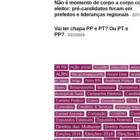
Não é momento de corpo a corpo c
eleitor: pré-candidatos focam em
prefeitos e lideranças regionais
- 2/27
Vai ter chapa PP e PT? Ou PT e
PP?
- 2/21/2024
95 FM
Ação social
Adue
Acari/RN
Adepol/RN
ALRN
Álvaro Dias
Amélia
Alto do Rodrigues/RN
Assu-RN
Artigo
Audiência Pública
A
de Natal
Bolsonarismo
Bolsonaro
Bombeiros
Ribeiro
Campanha Eleitoral
Candida
Municipal de Natal
Cenário Político
Censo
CGU
CensoMossoró
Comentário
Comércio & Serviços
Comissão Espec
Covi
Corrupção
Coronel Azevedo
COSERN
Deputados Estaduais
Deputados Federais
De
Direitos das Mulheres
Direitos Humanos
Eleições 2018
Eleições 2
Eleições 2016