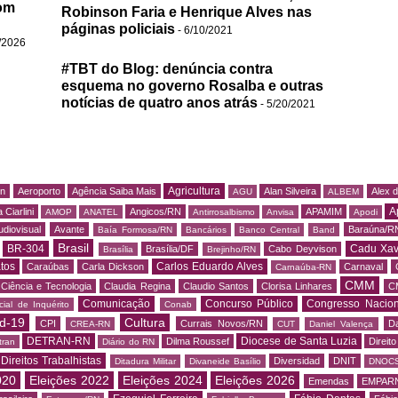
om
Robinson Faria e Henrique Alves nas
páginas policiais
- 6/10/2021
/2026
#TBT do Blog: denúncia contra
esquema no governo Rosalba e outras
notícias de quatro anos atrás
- 5/20/2021
Agricultura
rn
Aeroporto
Agência Saiba Mais
Alan Silveira
Alex 
AGU
ALBEM
A
 Ciarlini
Angicos/RN
APAMIM
AMOP
ANATEL
Antirrosalbismo
Anvisa
Apodi
udiovisual
Avante
Baraúna/R
Baía Formosa/RN
Bancários
Banco Central
Band
Brasil
BR-304
Cadu Xav
Brasília/DF
Cabo Deyvison
Brasília
Brejinho/RN
tos
Carlos Eduardo Alves
Caraúbas
Carla Dickson
Carnaval
Carnaúba-RN
CMM
Ciência e Tecnologia
Claudia Regina
Claudio Santos
Clorisa Linhares
C
Comunicação
Concurso Público
Congresso Nacion
ial de Inquérito
Conab
d-19
Cultura
CPI
Currais Novos/RN
Da
CREA-RN
CUT
Daniel Valença
DETRAN-RN
Diocese de Santa Luzia
Dilma Roussef
Direit
tran
Diário do RN
Direitos Trabalhistas
Diversidad
DNIT
Ditadura Militar
Divaneide Basílio
DNOC
020
Eleições 2022
Eleições 2024
Eleições 2026
Emendas
EMPAR