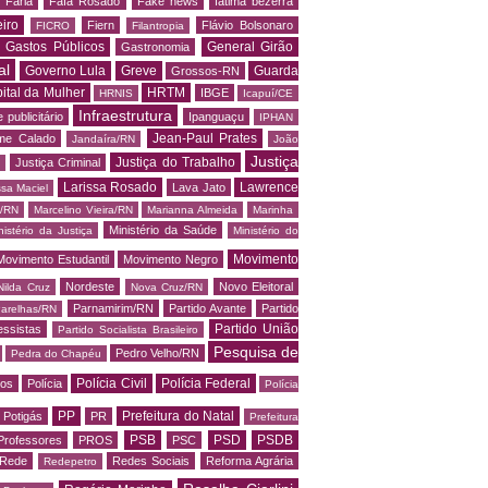
 Faria
Fafá Rosado
Fake news
fatima bezerra
iro
Fiern
Flávio Bolsonaro
FICRO
Filantropia
Gastos Públicos
General Girão
Gastronomia
al
Governo Lula
Greve
Guarda
Grossos-RN
ital da Mulher
HRTM
IBGE
HRNIS
Icapuí/CE
Infraestrutura
 publicitário
Ipanguaçu
IPHAN
Jean-Paul Prates
me Calado
Jandaíra/RN
João
Justiça
Justiça do Trabalho
Justiça Criminal
Larissa Rosado
Lawrence
Lava Jato
ssa Maciel
s/RN
Marcelino Vieira/RN
Marianna Almeida
Marinha
Ministério da Saúde
nistério da Justiça
Ministério do
Movimento
Movimento Estudantil
Movimento Negro
Nordeste
Novo Eleitoral
Nilda Cruz
Nova Cruz/RN
Parnamirim/RN
Partido Avante
Partido
arelhas/RN
Partido União
essistas
Partido Socialista Brasileiro
Pesquisa de
Pedro Velho/RN
Pedra do Chapéu
Polícia Civil
Polícia Federal
os
Polícia
Polícia
PP
Prefeitura do Natal
Potigás
PR
Prefeitura
PSB
PSD
PSDB
Professores
PROS
PSC
Rede
Redes Sociais
Reforma Agrária
Redepetro