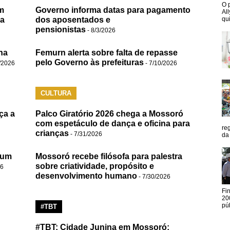
O 
m
Governo informa datas para pagamento
Al
da
dos aposentados e
qui
pensionistas
- 8/3/2026
na
Femurn alerta sobre falta de repasse
pelo Governo às prefeituras
/2026
- 7/10/2026
CULTURA
ça a
Palco Giratório 2026 chega a Mossoró
com espetáculo de dança e oficina para
re
crianças
- 7/31/2026
da
 um
Mossoró recebe filósofa para palestra
sobre criatividade, propósito e
26
desenvolvimento humano
- 7/30/2026
Fi
20
pú
#TBT
#TBT: Cidade Junina em Mossoró;