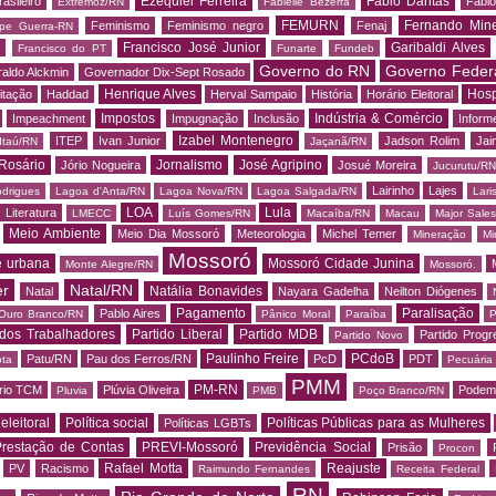
Ezequiel Ferreira
Fábio Dantas
asileiro
Fábio
Extremoz/RN
Fabielle Bezerra
FEMURN
Fernando Mine
Feminismo
Feminismo negro
Fenaj
ipe Guerra-RN
Francisco José Junior
Garibaldi Alves
s
Francisco do PT
Funarte
Fundeb
Governo do RN
Governo Feder
aldo Alckmin
Governador Dix-Sept Rosado
Henrique Alves
Hosp
itação
Haddad
Herval Sampaio
História
Horário Eleitoral
Impostos
Indústria & Comércio
Impeachment
Impugnação
Inclusão
Informe
Izabel Montenegro
ITEP
Ivan Junior
Jadson Rolim
Jai
Itaú/RN
Jaçanã/RN
Rosário
Jornalismo
José Agripino
Jório Nogueira
Josué Moreira
Jucurutu/RN
Lairinho
Lajes
odrigues
Lagoa d'Anta/RN
Lagoa Nova/RN
Lagoa Salgada/RN
Lari
LOA
Lula
Literatura
LMECC
Luís Gomes/RN
Macaíba/RN
Macau
Major Sale
Meio Ambiente
Meio Dia Mossoró
Meteorologia
Michel Temer
Mineração
Mi
Mossoró
e urbana
Mossoró Cidade Junina
Monte Alegre/RN
Mossoró.
er
Natal/RN
Natália Bonavides
Natal
Nayara Gadelha
Neilton Diógenes
Pagamento
Paralisação
Pablo Aires
Ouro Branco/RN
Pânico Moral
Paraíba
P
 dos Trabalhadores
Partido Liberal
Partido MDB
Partido Progr
Partido Novo
Paulinho Freire
PCdoB
Patu/RN
Pau dos Ferros/RN
PcD
PDT
ota
Pecuária
PMM
PM-RN
rio TCM
Plúvia Oliveira
Podem
Pluvia
PMB
Poço Branco/RN
 eleitoral
Política social
Políticas Públicas para as Mulheres
Políticas LGBTs
restação de Contas
PREVI-Mossoró
Previdência Social
Prisão
Procon
Rafael Motta
Reajuste
PV
Racismo
Raimundo Fernandes
Receita Federal
RN