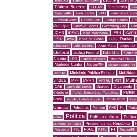
Esporte
Exército Br
ESMARN
Espírito Santo/RN
Fátima Bezerra
Fecomercio
FECAM
Fel
Fora Temer
FPM
Francisco Carlo
Florânia/RN
Genilson Alves
Genivan Vale
George Soares
Ger
Municipal
Gustavo Soares
Gutemberg Dias
Hab
ICMS
IFRN
IDEMA
IGARN
Ielmo Marinho/RN
Isolda Dantas
IPTU
Isaac da Casca
IPVA
João Maia
Jorge do 
Câmara/RN
João Dias/RN
Eleitoral
Justiça Federal
Kelps Lima
Kleber R
Amorim
LDO
Limpeza Urbana
Lidiane Marques
Marleide Cunha
Martins/RN
Maxaranguape/RN
Ministério Público Eleitoral
Mobilidad
Trabalho
Mulh
Sindical
MPF
MPRN
MST
MPT-RN
OAB
Opinião
Orçamento
Operação Sorriso
Partido
Cidadania
Partido Democrático Trabalhista
Brasil
Partido Verde
Partido Unidade Popular
Patri
Opinião
Petrobras
PL
Petroleo
PHS
Plená
Política
Política cultural
Política
Penal
Presidência da República
P
Municipal de Lajes
PSOL
PT
PSL
Psicologia
PSTU
Pureza/RN