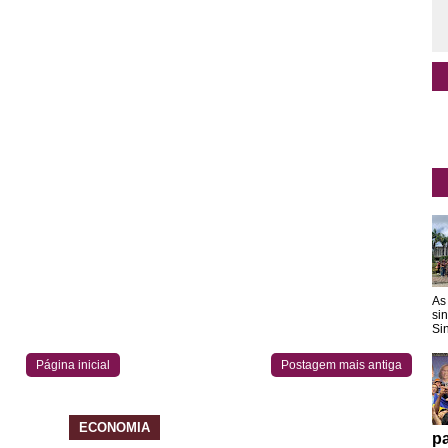
As
si
Sin
Página inicial
Postagem mais antiga
ECONOMIA
pa