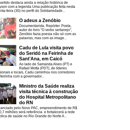
partido destaca ainda a relação histórica de
lyson com a legenda Uma publicação feita nesta
nta-feira (30) no perfil do Solidariedade...
O adeus a Zenóbio
Documentarista. Repórter. Poeta,
autor do livro "O verbo sertanejo",
Zenóbio fazia poesia não só com as
palavras, mas com as image...
Cadu de Lula visita povo
do Seridó na Feirinha de
Sant’Ana, em Caicó
Ao lado de Samanda Alves (PT) e
Rafael Motta (PDT), de líderes
gionais e locais, Cadu caminhou nos corredores
 feirinha com a governador...
Ministro da Saúde realiza
visita técnica à construção
do Hospital Metropolitano
do RN
nanciado pelo Novo PAC, empreendimento de R$
0,7 milhões será referência e fortalecerá a rede
blica de saúde no Rio Grande do Norte A...