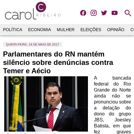
search
POLÍTICA
ECONOMIA
MULHER
ELEIÇÕES
OPINIÃO
C
QUINTA-FEIRA, 18 DE MAIO DE 2017
Parlamentares do RN mantém
silêncio sobre denúncias contra
Temer e Aécio
A bancada
federal do Rio
Grande do Norte
ainda não se
pronunciou sobre
a delação do
dono do grupo
JBS, Joesley
Batista, em que
fez graves