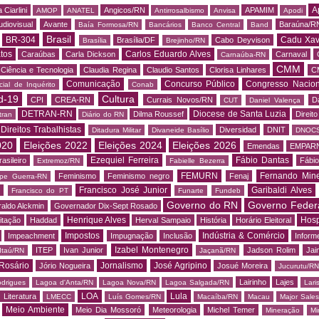
A
 Ciarlini
Angicos/RN
APAMIM
AMOP
ANATEL
Antirrosalbismo
Anvisa
Apodi
udiovisual
Avante
Baraúna/R
Baía Formosa/RN
Bancários
Banco Central
Band
Brasil
BR-304
Cadu Xav
Brasília/DF
Cabo Deyvison
Brasília
Brejinho/RN
tos
Carlos Eduardo Alves
Caraúbas
Carla Dickson
Carnaval
Carnaúba-RN
CMM
Ciência e Tecnologia
Claudia Regina
Claudio Santos
Clorisa Linhares
C
Comunicação
Concurso Público
Congresso Nacion
ial de Inquérito
Conab
d-19
Cultura
CPI
CREA-RN
Currais Novos/RN
D
CUT
Daniel Valença
DETRAN-RN
Diocese de Santa Luzia
Dilma Roussef
Direit
tran
Diário do RN
Direitos Trabalhistas
Diversidad
DNIT
Ditadura Militar
Divaneide Basílio
DNOC
020
Eleições 2022
Eleições 2024
Eleições 2026
Emendas
EMPAR
Ezequiel Ferreira
Fábio Dantas
asileiro
Fábio
Extremoz/RN
Fabielle Bezerra
FEMURN
Fernando Mine
Feminismo
Feminismo negro
Fenaj
ipe Guerra-RN
Francisco José Junior
Garibaldi Alves
s
Francisco do PT
Funarte
Fundeb
Governo do RN
Governo Feder
aldo Alckmin
Governador Dix-Sept Rosado
Henrique Alves
Hosp
itação
Haddad
Herval Sampaio
História
Horário Eleitoral
Impostos
Indústria & Comércio
Impeachment
Impugnação
Inclusão
Informe
Izabel Montenegro
ITEP
Ivan Junior
Jadson Rolim
Jai
Itaú/RN
Jaçanã/RN
Rosário
Jornalismo
José Agripino
Jório Nogueira
Josué Moreira
Jucurutu/RN
Lairinho
Lajes
odrigues
Lagoa d'Anta/RN
Lagoa Nova/RN
Lagoa Salgada/RN
Lari
LOA
Lula
Literatura
LMECC
Luís Gomes/RN
Macaíba/RN
Macau
Major Sale
Meio Ambiente
Meio Dia Mossoró
Meteorologia
Michel Temer
Mineração
Mi