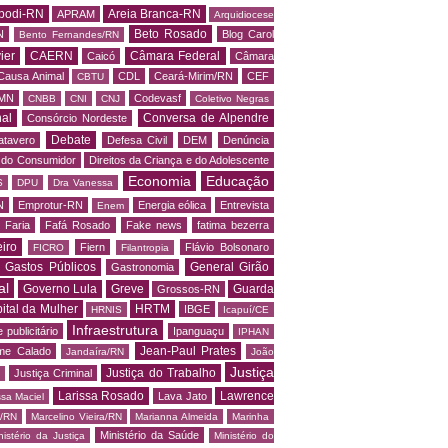
podi-RN
Areia Branca-RN
APRAM
Arquidiocese
Beto Rosado
N
Blog Carol
Bento Fernandes/RN
ier
CAERN
Câmara Federal
Caicó
Câmara
Causa Animal
CDL
Ceará-Mirim/RN
CEF
CBTU
MN
Codevasf
CNBB
CNI
CNJ
Coletivo Negras
al
Conversa de Alpendre
Consórcio Nordeste
Debate
atavero
Defesa Civil
DEM
Denúncia
o do Consumidor
Direitos da Criança e do Adolescente
Economia
Educação
S
DPU
Dra Vanessa
N
Emprotur-RN
Energia eólica
Entrevista
Enem
 Faria
Fafá Rosado
Fake news
fatima bezerra
iro
Fiern
Flávio Bolsonaro
FICRO
Filantropia
Gastos Públicos
General Girão
Gastronomia
al
Governo Lula
Greve
Guarda
Grossos-RN
ital da Mulher
HRTM
IBGE
HRNIS
Icapuí/CE
Infraestrutura
 publicitário
Ipanguaçu
IPHAN
Jean-Paul Prates
me Calado
Jandaíra/RN
João
Justiça
Justiça do Trabalho
Justiça Criminal
Larissa Rosado
Lawrence
Lava Jato
ssa Maciel
s/RN
Marcelino Vieira/RN
Marianna Almeida
Marinha
Ministério da Saúde
nistério da Justiça
Ministério do