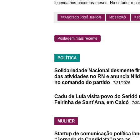
legenda nos próximos meses. No estado, o part
FRANCISCO JOSÉ JUNIOR
MOSSORÓ
PS
Postagem mais recente
POLÍTICA
Solidariedade Nacional desmente fi
das atividades no RN e anuncia Nil
no comando do partido
- 7/31/2026
Cadu de Lula visita povo do Seridó 
Feirinha de Sant’Ana, em Caicó
- 7/30
MULHER
Startup de comunicação política lan
“Jornada da Candidata” para as