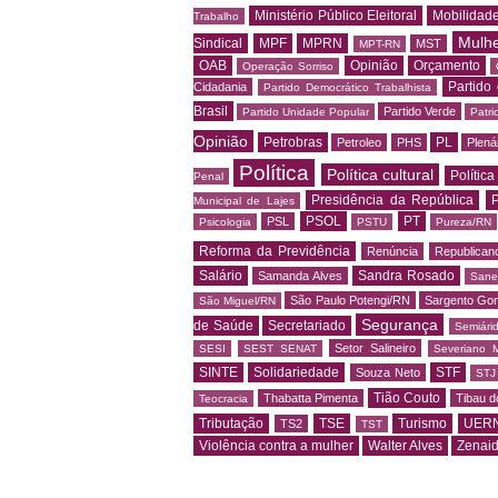
Ministério Público Eleitoral
Mobilidad
Trabalho
Mulh
Sindical
MPF
MPRN
MST
MPT-RN
OAB
Opinião
Orçamento
Operação Sorriso
Partido
Cidadania
Partido Democrático Trabalhista
Brasil
Partido Verde
Partido Unidade Popular
Patri
Opinião
Petrobras
PL
Petroleo
PHS
Plená
Política
Política cultural
Política
Penal
Presidência da República
P
Municipal de Lajes
PSOL
PT
PSL
Psicologia
PSTU
Pureza/RN
Reforma da Previdência
Renúncia
Republican
Salário
Sandra Rosado
Samanda Alves
Sane
São Paulo Potengi/RN
Sargento Go
São Miguel/RN
Segurança
de Saúde
Secretariado
Semiári
Setor Salineiro
SESI
SEST SENAT
Severiano 
SINTE
Solidariedade
STF
Souza Neto
STJ
Tião Couto
Thabatta Pimenta
Tibau d
Teocracia
Tributação
TSE
Turismo
UER
TS2
TST
Violência contra a mulher
Walter Alves
Zenai