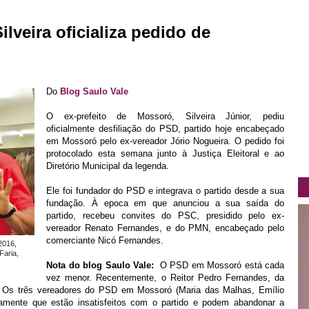
ilveira oficializa pedido de
Do
Blog Saulo Vale
O ex-prefeito de Mossoró, Silveira Júnior, pediu
oficialmente desfiliação do PSD, partido hoje encabeçado
em Mossoró pelo ex-vereador Jório Nogueira. O pedido foi
protocolado esta semana junto à Justiça Eleitoral e ao
Diretório Municipal da legenda.
Ele foi fundador do PSD e integrava o partido desde a sua
fundação. À epoca em que anunciou a sua saída do
partido, recebeu convites do PSC, presidido pelo ex-
vereador Renato Fernandes, e do PMN, encabeçado pelo
comerciante Nicó Fernandes.
2016,
Faria,
Nota do blog Saulo Vale:
O PSD em Mossoró está cada
vez menor. Recentemente, o Reitor Pedro Fernandes, da
. Os três vereadores do PSD em Mossoró (Maria das Malhas, Emílio
camente que estão insatisfeitos com o partido e podem abandonar a