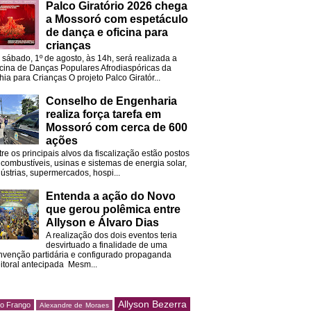
Palco Giratório 2026 chega
a Mossoró com espetáculo
de dança e oficina para
crianças
 sábado, 1º de agosto, às 14h, será realizada a
icina de Danças Populares Afrodiaspóricas da
hia para Crianças O projeto Palco Giratór...
Conselho de Engenharia
realiza força tarefa em
Mossoró com cerca de 600
ações
tre os principais alvos da fiscalização estão postos
 combustíveis, usinas e sistemas de energia solar,
dústrias, supermercados, hospi...
Entenda a ação do Novo
que gerou polêmica entre
Allyson e Álvaro Dias
A realização dos dois eventos teria
desvirtuado a finalidade de uma
nvenção partidária e configurado propaganda
eitoral antecipada Mesm...
Allyson Bezerra
do Frango
Alexandre de Moraes