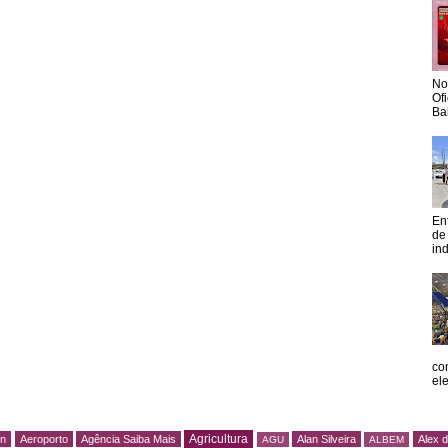
No
Of
Ba
En
de
in
co
el
Agricultura
rn
Aeroporto
Agência Saiba Mais
Alan Silveira
Alex 
AGU
ALBEM