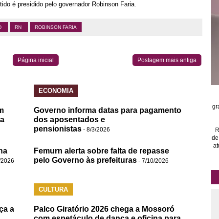
ido é presidido pelo governador Robinson Faria.
D
RN
ROBINSON FARIA
Página inicial
Postagem mais antiga
ECONOMIA
gr
m
Governo informa datas para pagamento
da
dos aposentados e
pensionistas
- 8/3/2026
R
de
at
na
Femurn alerta sobre falta de repasse
pelo Governo às prefeituras
/2026
- 7/10/2026
CULTURA
ça a
Palco Giratório 2026 chega a Mossoró
com espetáculo de dança e oficina para