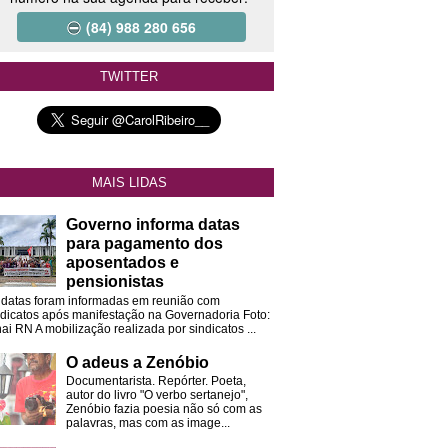
(84) 988 280 656
TWITTER
MAIS LIDAS
Governo informa datas
para pagamento dos
aposentados e
pensionistas
 datas foram informadas em reunião com
ndicatos após manifestação na Governadoria Foto:
ai RN A mobilização realizada por sindicatos ...
O adeus a Zenóbio
Documentarista. Repórter. Poeta,
autor do livro "O verbo sertanejo",
Zenóbio fazia poesia não só com as
palavras, mas com as image...