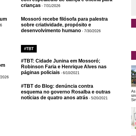
crianças
- 7/31/2026
 um
Mossoró recebe filósofa para palestra
sobre criatividade, propósito e
26
desenvolvimento humano
- 7/30/2026
#TBT
#TBT: Cidade Junina em Mossoró;
om
Robinson Faria e Henrique Alves nas
páginas policiais
- 6/10/2021
/2026
#TBT do Blog: denúncia contra
As
esquema no governo Rosalba e outras
si
notícias de quatro anos atrás
- 5/20/2021
Sin