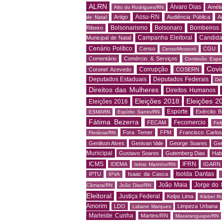
ALRN
Álvaro Dias
Amélia
Alto do Rodrigues/RN
Assu-RN
Artigo
Audiência Pública
A
de Natal
Bolsonarismo
Bolsonaro
Bombeiros
Ribeiro
Campanha Eleitoral
Candida
Municipal de Natal
Cenário Político
Censo
CGU
CensoMossoró
Comentário
Comércio & Serviços
Comissão Espec
Covi
Corrupção
Coronel Azevedo
COSERN
Deputados Estaduais
Deputados Federais
De
Direitos das Mulheres
Direitos Humanos
Eleições 2018
Eleições 2
Eleições 2016
Esporte
Exército Br
ESMARN
Espírito Santo/RN
Fátima Bezerra
Fecomercio
FECAM
Fel
Fora Temer
FPM
Francisco Carlo
Florânia/RN
Genilson Alves
Genivan Vale
George Soares
Ger
Municipal
Gustavo Soares
Gutemberg Dias
Hab
ICMS
IFRN
IDEMA
IGARN
Ielmo Marinho/RN
Isolda Dantas
IPTU
Isaac da Casca
IPVA
João Maia
Jorge do 
Câmara/RN
João Dias/RN
Eleitoral
Justiça Federal
Kelps Lima
Kleber R
Amorim
LDO
Limpeza Urbana
Lidiane Marques
Marleide Cunha
Martins/RN
Maxaranguape/RN