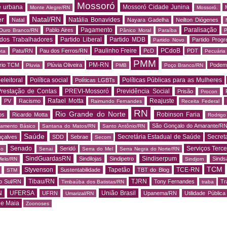
Mossoró
e urbana
Mossoró Cidade Junina
Monte Alegre/RN
Mossoró.
er
Natal/RN
Natália Bonavides
Natal
Nayara Gadelha
Neilton Diógenes
Pagamento
Paralisação
Pablo Aires
Ouro Branco/RN
Pânico Moral
Paraíba
P
 dos Trabalhadores
Partido Liberal
Partido MDB
Partido Progr
Partido Novo
Paulinho Freire
PCdoB
Patu/RN
Pau dos Ferros/RN
PcD
PDT
ota
Pecuária
PMM
PM-RN
rio TCM
Plúvia Oliveira
Podem
Pluvia
PMB
Poço Branco/RN
 eleitoral
Política social
Políticas Públicas para as Mulheres
Políticas LGBTs
restação de Contas
PREVI-Mossoró
Previdência Social
Prisão
Procon
Rafael Motta
Reajuste
PV
Racismo
Raimundo Fernandes
Receita Federal
RN
Rio Grande do Norte
Robinson Faria
os
Ricardo Motta
Rodrig
São Gonçalo do Amarante/R
amento Básico
Santana do Matos/RN
Santo Antônio/RN
Saúde
Secretária Estadual de Saúde
Secret
nçalves
SDD
Sebrae
Secom
Senado
Serviços Terce
Seridó
do
Senai
Serra do Mel
Serra Negra do Norte/RN
SindGuardasRN
Sindiserpum
Sindilojas
Sindipetro
Sind
Melo/RN
Sindjorn
TCM
Styvenson
Tapetão
TCE-RN
Sustentabilidade
TBT do Blog
STM
Tibau/RN
TJRN
o Sul/RN
Tony Fernandes
Tr
Timbaúba dos Batistas/RN
traba
N
UFERSA
União Brasil
UFRN
Upanema/RN
Utilidade Pública
Umarizal/RN
de Maia
Zoonoses