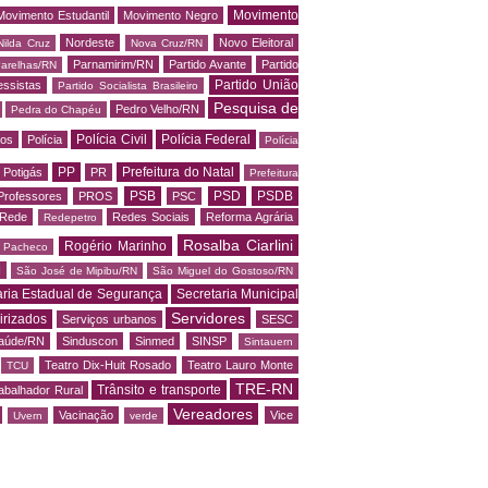
Movimento
Movimento Estudantil
Movimento Negro
Nordeste
Novo Eleitoral
Nilda Cruz
Nova Cruz/RN
Parnamirim/RN
Partido Avante
Partido
arelhas/RN
Partido União
essistas
Partido Socialista Brasileiro
Pesquisa de
Pedro Velho/RN
Pedra do Chapéu
Polícia Civil
Polícia Federal
os
Polícia
Polícia
PP
Prefeitura do Natal
Potigás
PR
Prefeitura
PSB
PSD
PSDB
Professores
PROS
PSC
Rede
Redes Sociais
Reforma Agrária
Redepetro
Rosalba Ciarlini
Rogério Marinho
o Pacheco
N
São José de Mipibu/RN
São Miguel do Gostoso/RN
aria Estadual de Segurança
Secretaria Municipal
Servidores
irizados
Serviços urbanos
SESC
saúde/RN
Sinduscon
Sinmed
SINSP
Sintauern
Teatro Dix-Huit Rosado
Teatro Lauro Monte
TCU
TRE-RN
Trânsito e transporte
abalhador Rural
Vereadores
Vacinação
Vice
Uvern
verde