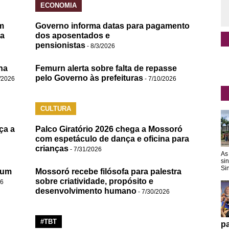
ECONOMIA
m
Governo informa datas para pagamento
da
dos aposentados e
pensionistas
- 8/3/2026
na
Femurn alerta sobre falta de repasse
pelo Governo às prefeituras
/2026
- 7/10/2026
CULTURA
ça a
Palco Giratório 2026 chega a Mossoró
com espetáculo de dança e oficina para
crianças
- 7/31/2026
As
si
Sin
 um
Mossoró recebe filósofa para palestra
sobre criatividade, propósito e
26
desenvolvimento humano
- 7/30/2026
#TBT
pa