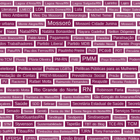
Lairinho
Lajes
odrigues
Lagoa d'Anta/RN
Lagoa Nova/RN
Lagoa Salgada/RN
Lari
LOA
Lula
Literatura
LMECC
Luís Gomes/RN
Macaíba/RN
Macau
Major Sale
Meio Ambiente
Meio Dia Mossoró
Meteorologia
Michel Temer
Mineração
Mi
Mossoró
e urbana
Mossoró Cidade Junina
Monte Alegre/RN
Mossoró.
er
Natal/RN
Natália Bonavides
Natal
Nayara Gadelha
Neilton Diógenes
Pagamento
Paralisação
Pablo Aires
Ouro Branco/RN
Pânico Moral
Paraíba
P
 dos Trabalhadores
Partido Liberal
Partido MDB
Partido Progr
Partido Novo
Paulinho Freire
PCdoB
Patu/RN
Pau dos Ferros/RN
PcD
PDT
ota
Pecuária
PMM
PM-RN
rio TCM
Plúvia Oliveira
Podem
Pluvia
PMB
Poço Branco/RN
 eleitoral
Política social
Políticas Públicas para as Mulheres
Políticas LGBTs
restação de Contas
PREVI-Mossoró
Previdência Social
Prisão
Procon
Rafael Motta
Reajuste
PV
Racismo
Raimundo Fernandes
Receita Federal
RN
Rio Grande do Norte
Robinson Faria
os
Ricardo Motta
Rodrig
São Gonçalo do Amarante/R
amento Básico
Santana do Matos/RN
Santo Antônio/RN
Saúde
Secretária Estadual de Saúde
Secret
nçalves
SDD
Sebrae
Secom
Senado
Serviços Terce
Seridó
do
Senai
Serra do Mel
Serra Negra do Norte/RN
SindGuardasRN
Sindiserpum
Sindilojas
Sindipetro
Sind
Melo/RN
Sindjorn
TCM
Styvenson
Tapetão
TCE-RN
Sustentabilidade
TBT do Blog
STM
Tibau/RN
TJRN
o Sul/RN
Tony Fernandes
Tr
Timbaúba dos Batistas/RN
traba
N
UFERSA
União Brasil
UFRN
Upanema/RN
Utilidade Pública
Umarizal/RN