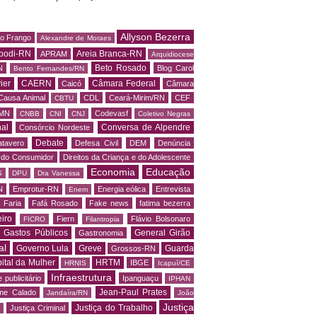
Allyson Bezerra
do Frango
Alexandre de Moraes
podi-RN
Areia Branca-RN
APRAM
Arquidiocese
Beto Rosado
N
Blog Carol
Bento Fernandes/RN
ier
CAERN
Câmara Federal
Caicó
Câmara
Causa Animal
CDL
Ceará-Mirim/RN
CEF
CBTU
MN
Codevasf
CNBB
CNI
CNJ
Coletivo Negras
al
Conversa de Alpendre
Consórcio Nordeste
Debate
tavero
Defesa Civil
DEM
Denúncia
o do Consumidor
Direitos da Criança e do Adolescente
Economia
Educação
S
DPU
Dra Vanessa
N
Emprotur-RN
Energia eólica
Entrevista
Enem
 Faria
Fafá Rosado
Fake news
fatima bezerra
iro
Fiern
Flávio Bolsonaro
FICRO
Filantropia
Gastos Públicos
General Girão
Gastronomia
al
Governo Lula
Greve
Guarda
Grossos-RN
ital da Mulher
HRTM
IBGE
HRNIS
Icapuí/CE
Infraestrutura
 publicitário
Ipanguaçu
IPHAN
Jean-Paul Prates
me Calado
Jandaíra/RN
João
Justiça
Justiça do Trabalho
Justiça Criminal