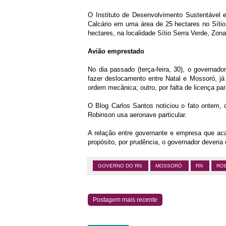
O Instituto de Desenvolvimento Sustentável 
Calcário em uma área de 25 hectares no Sít
hectares, na localidade Sítio Serra Verde, Zo
Avião emprestado
No dia passado (terça-feira, 30), o governad
fazer deslocamento entre Natal e Mossoró, j
ordem mecânica; outro, por falta de licença par
O Blog Carlos Santos noticiou o fato ontem,
Robinson usa aeronave particular.
A relação entre governante e empresa que ac
propósito, por prudência, o governador deveria e
GOVERNO DO RN
MOSSORÓ
RN
ROB
Postagem mais recente