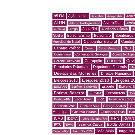
95 FM
Ação social
Adue
Acari/RN
Adepol/RN
ALRN
Álvaro Dias
Amélia
Alto do Rodrigues/RN
Assu-RN
Artigo
Audiência Pública
A
de Natal
Bolsonarismo
Bolsonaro
Bombeiros
Ribeiro
Campanha Eleitoral
Candida
Municipal de Natal
Cenário Político
Censo
CGU
CensoMossoró
Comentário
Comércio & Serviços
Comissão Espec
Covi
Corrupção
Coronel Azevedo
COSERN
Deputados Estaduais
Deputados Federais
De
Direitos das Mulheres
Direitos Humanos
Eleições 2018
Eleições 2
Eleições 2016
Esporte
Exército Br
ESMARN
Espírito Santo/RN
Fátima Bezerra
Fecomercio
FECAM
Fel
Fora Temer
FPM
Francisco Carlo
Florânia/RN
Genilson Alves
Genivan Vale
George Soares
Ger
Municipal
Gustavo Soares
Gutemberg Dias
Hab
ICMS
IFRN
IDEMA
IGARN
Ielmo Marinho/RN
Isolda Dantas
IPTU
Isaac da Casca
IPVA
João Maia
Jorge do 
Câmara/RN
João Dias/RN