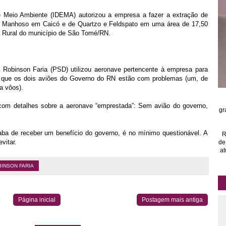
e Meio Ambiente (IDEMA) autorizou a empresa a fazer a extração de
io Manhoso em Caicó e de Quartzo e Feldspato em uma área de 17,50
na Rural do município de São Tomé/RN.
or Robinson Faria (PSD) utilizou aeronave pertencente à empresa para
á que os dois aviões do Governo do RN estão com problemas (um, de
a vôos).
 com detalhes sobre a aeronave “emprestada”: Sem avião do governo,
gr
aba de receber um benefício do governo, é no mínimo questionável. A
R
vitar.
de
at
INSON FARIA
Página inicial
Postagem mais antiga