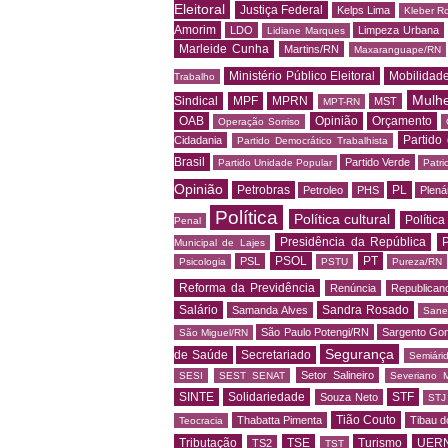
Eleitoral
Justiça Federal
Kelps Lima
Kleber R
Amorim
LDO
Limpeza Urbana
Lidiane Marques
Marleide Cunha
Martins/RN
Maxaranguape/RN
Ministério Público Eleitoral
Mobilidad
Trabalho
Mulh
Sindical
MPF
MPRN
MST
MPT-RN
OAB
Opinião
Orçamento
Operação Sorriso
Partido
Cidadania
Partido Democrático Trabalhista
Brasil
Partido Verde
Partido Unidade Popular
Patri
Opinião
Petrobras
PL
Petroleo
PHS
Plená
Política
Política cultural
Política
Penal
Presidência da República
P
Municipal de Lajes
PSOL
PT
PSL
Psicologia
PSTU
Pureza/RN
Reforma da Previdência
Renúncia
Republican
Salário
Sandra Rosado
Samanda Alves
Sane
São Paulo Potengi/RN
Sargento Go
São Miguel/RN
Segurança
de Saúde
Secretariado
Semiári
Setor Salineiro
SESI
SEST SENAT
Severiano 
SINTE
Solidariedade
STF
Souza Neto
STJ
Tião Couto
Thabatta Pimenta
Tibau d
Teocracia
Tributação
TSE
Turismo
UER
TS2
TST