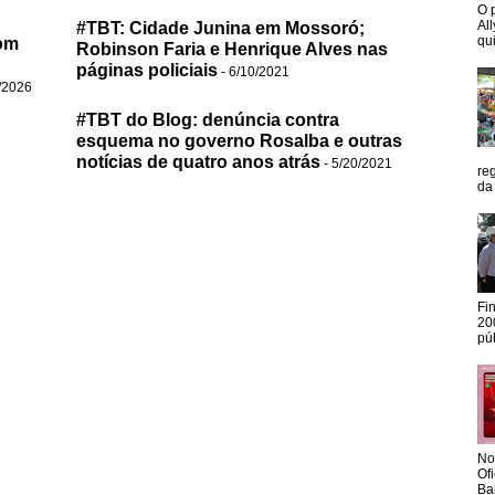
O 
Al
#TBT: Cidade Junina em Mossoró;
qui
om
Robinson Faria e Henrique Alves nas
páginas policiais
- 6/10/2021
/2026
#TBT do Blog: denúncia contra
esquema no governo Rosalba e outras
notícias de quatro anos atrás
- 5/20/2021
re
da
Fi
20
pú
No
Of
Ba