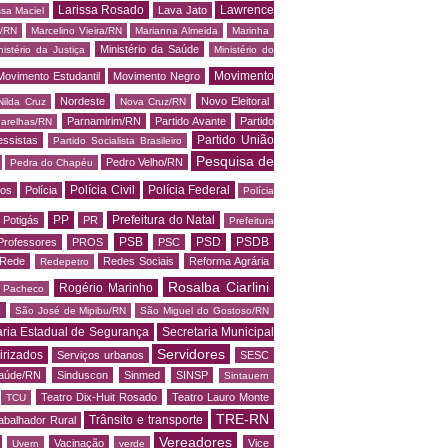
Larissa Rosado
Lawrence
Lava Jato
ssa Maciel
s/RN
Marcelino Vieira/RN
Marianna Almeida
Marinha
Ministério da Saúde
nistério da Justiça
Ministério do
Movimento
Movimento Estudantil
Movimento Negro
Nordeste
Novo Eleitoral
Nilda Cruz
Nova Cruz/RN
Parnamirim/RN
Partido Avante
Partido
arelhas/RN
Partido União
essistas
Partido Socialista Brasileiro
Pesquisa de
Pedro Velho/RN
Pedra do Chapéu
Polícia Civil
Polícia Federal
os
Polícia
Polícia
PP
Prefeitura do Natal
Potigás
PR
Prefeitura
PSB
PSD
PSDB
Professores
PROS
PSC
Rede
Redes Sociais
Reforma Agrária
Redepetro
Rosalba Ciarlini
Rogério Marinho
o Pacheco
N
São José de Mipibu/RN
São Miguel do Gostoso/RN
aria Estadual de Segurança
Secretaria Municipal
Servidores
irizados
Serviços urbanos
SESC
saúde/RN
Sinduscon
Sinmed
SINSP
Sintauern
Teatro Dix-Huit Rosado
Teatro Lauro Monte
TCU
TRE-RN
Trânsito e transporte
abalhador Rural
Vereadores
Vacinação
Vice
Uvern
verde