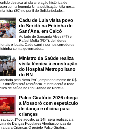
partido destaca ainda a relação histórica de
lyson com a legenda Uma publicação feita nesta
nta-feira (30) no perfil do Solidariedade...
Cadu de Lula visita povo
do Seridó na Feirinha de
Sant’Ana, em Caicó
Ao lado de Samanda Alves (PT) e
Rafael Motta (PDT), de líderes
gionais e locais, Cadu caminhou nos corredores
 feirinha com a governador...
Ministro da Saúde realiza
visita técnica à construção
do Hospital Metropolitano
do RN
nanciado pelo Novo PAC, empreendimento de R$
0,7 milhões será referência e fortalecerá a rede
blica de saúde no Rio Grande do Norte A...
Palco Giratório 2026 chega
a Mossoró com espetáculo
de dança e oficina para
crianças
 sábado, 1º de agosto, às 14h, será realizada a
icina de Danças Populares Afrodiaspóricas da
hia para Crianças O projeto Palco Giratór...