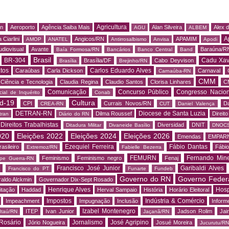
Agricultura
rn
Aeroporto
Agência Saiba Mais
Alan Silveira
Alex 
AGU
ALBEM
A
 Ciarlini
Angicos/RN
APAMIM
AMOP
ANATEL
Antirrosalbismo
Anvisa
Apodi
udiovisual
Avante
Baraúna/R
Baía Formosa/RN
Bancários
Banco Central
Band
Brasil
BR-304
Cadu Xav
Brasília/DF
Cabo Deyvison
Brasília
Brejinho/RN
tos
Carlos Eduardo Alves
Caraúbas
Carla Dickson
Carnaval
Carnaúba-RN
CMM
Ciência e Tecnologia
Claudia Regina
Claudio Santos
Clorisa Linhares
C
Comunicação
Concurso Público
Congresso Nacion
ial de Inquérito
Conab
d-19
Cultura
CPI
Currais Novos/RN
Da
CREA-RN
CUT
Daniel Valença
DETRAN-RN
Diocese de Santa Luzia
Dilma Roussef
Direit
tran
Diário do RN
Direitos Trabalhistas
Diversidad
DNIT
Ditadura Militar
Divaneide Basílio
DNOC
020
Eleições 2022
Eleições 2024
Eleições 2026
Emendas
EMPAR
Ezequiel Ferreira
Fábio Dantas
asileiro
Fábio
Extremoz/RN
Fabielle Bezerra
FEMURN
Fernando Mine
Feminismo
Feminismo negro
Fenaj
ipe Guerra-RN
Francisco José Junior
Garibaldi Alves
s
Francisco do PT
Funarte
Fundeb
Governo do RN
Governo Feder
aldo Alckmin
Governador Dix-Sept Rosado
Henrique Alves
Hosp
itação
Haddad
Herval Sampaio
História
Horário Eleitoral
Impostos
Indústria & Comércio
Impeachment
Impugnação
Inclusão
Informe
Izabel Montenegro
ITEP
Ivan Junior
Jadson Rolim
Jai
Itaú/RN
Jaçanã/RN
Rosário
Jornalismo
José Agripino
Jório Nogueira
Josué Moreira
Jucurutu/RN