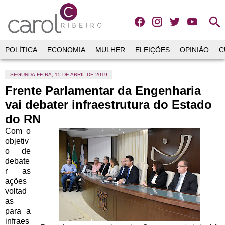
search
POLÍTICA
ECONOMIA
MULHER
ELEIÇÕES
OPINIÃO
C
SEGUNDA-FEIRA, 15 DE ABRIL DE 2019
Frente Parlamentar da Engenharia
vai debater infraestrutura do Estado
do RN
Com o
objetiv
o de
debate
r as
ações
voltad
as
para a
infraes