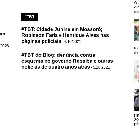
O 
Al
qui
#TBT
#TBT: Cidade Junina em Mossoró;
om
Robinson Faria e Henrique Alves nas
páginas policiais
- 6/10/2021
/2026
re
da
#TBT do Blog: denúncia contra
esquema no governo Rosalba e outras
notícias de quatro anos atrás
- 5/20/2021
Fi
20
pú