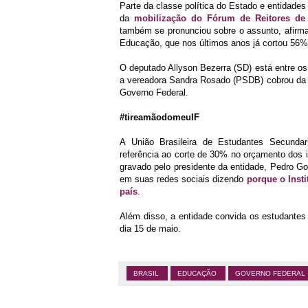
Parte da classe política do Estado e entidade
da
mobilização do Fórum de Reitores de 
também se pronunciou sobre o assunto, afirma
Educação, que nos últimos anos já cortou 56%
O deputado Allyson Bezerra (SD) está entre o
a vereadora Sandra Rosado (PSDB) cobrou da 
Governo Federal.
#tireamãodomeuIF
A União Brasileira de Estudantes Secun
referência ao corte de 30% no orçamento dos 
gravado pelo presidente da entidade, Pedro G
em suas redes sociais dizendo
porque o Inst
país
.
Além disso, a entidade convida os estudantes
dia 15 de maio.
BRASIL
EDUCAÇÃO
GOVERNO FEDERAL