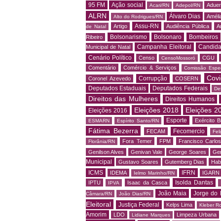
95 FM
Ação social
Adue
Acari/RN
Adepol/RN
ALRN
Álvaro Dias
Amélia
Alto do Rodrigues/RN
Assu-RN
Artigo
Audiência Pública
A
de Natal
Bolsonarismo
Bolsonaro
Bombeiros
Ribeiro
Campanha Eleitoral
Candida
Municipal de Natal
Cenário Político
Censo
CGU
CensoMossoró
Comentário
Comércio & Serviços
Comissão Espec
Covi
Corrupção
Coronel Azevedo
COSERN
Deputados Estaduais
Deputados Federais
De
Direitos das Mulheres
Direitos Humanos
Eleições 2018
Eleições 2
Eleições 2016
Esporte
Exército Br
ESMARN
Espírito Santo/RN
Fátima Bezerra
Fecomercio
FECAM
Fel
Fora Temer
FPM
Francisco Carlo
Florânia/RN
Genilson Alves
Genivan Vale
George Soares
Ger
Municipal
Gustavo Soares
Gutemberg Dias
Hab
ICMS
IFRN
IDEMA
IGARN
Ielmo Marinho/RN
Isolda Dantas
IPTU
Isaac da Casca
IPVA
João Maia
Jorge do 
Câmara/RN
João Dias/RN
Eleitoral
Justiça Federal
Kelps Lima
Kleber R
Amorim
LDO
Limpeza Urbana
Lidiane Marques