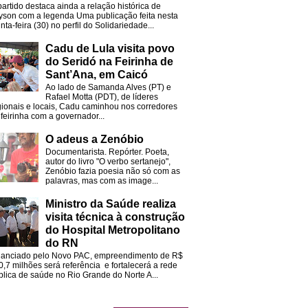
partido destaca ainda a relação histórica de
lyson com a legenda Uma publicação feita nesta
nta-feira (30) no perfil do Solidariedade...
Cadu de Lula visita povo
do Seridó na Feirinha de
Sant’Ana, em Caicó
Ao lado de Samanda Alves (PT) e
Rafael Motta (PDT), de líderes
gionais e locais, Cadu caminhou nos corredores
 feirinha com a governador...
O adeus a Zenóbio
Documentarista. Repórter. Poeta,
autor do livro "O verbo sertanejo",
Zenóbio fazia poesia não só com as
palavras, mas com as image...
Ministro da Saúde realiza
visita técnica à construção
do Hospital Metropolitano
do RN
nanciado pelo Novo PAC, empreendimento de R$
0,7 milhões será referência e fortalecerá a rede
blica de saúde no Rio Grande do Norte A...