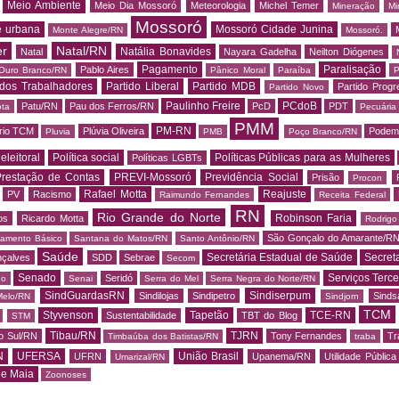
Meio Ambiente
Meio Dia Mossoró
Meteorologia
Michel Temer
Mineração
Mi
Mossoró
e urbana
Mossoró Cidade Junina
Monte Alegre/RN
Mossoró.
er
Natal/RN
Natália Bonavides
Natal
Nayara Gadelha
Neilton Diógenes
Pagamento
Paralisação
Pablo Aires
Ouro Branco/RN
Pânico Moral
Paraíba
P
 dos Trabalhadores
Partido Liberal
Partido MDB
Partido Progr
Partido Novo
Paulinho Freire
PCdoB
Patu/RN
Pau dos Ferros/RN
PcD
PDT
ota
Pecuária
PMM
PM-RN
rio TCM
Plúvia Oliveira
Podem
Pluvia
PMB
Poço Branco/RN
 eleitoral
Política social
Políticas Públicas para as Mulheres
Políticas LGBTs
restação de Contas
PREVI-Mossoró
Previdência Social
Prisão
Procon
Rafael Motta
Reajuste
PV
Racismo
Raimundo Fernandes
Receita Federal
RN
Rio Grande do Norte
Robinson Faria
os
Ricardo Motta
Rodrig
São Gonçalo do Amarante/R
amento Básico
Santana do Matos/RN
Santo Antônio/RN
Saúde
Secretária Estadual de Saúde
Secret
nçalves
SDD
Sebrae
Secom
Senado
Serviços Terce
Seridó
do
Senai
Serra do Mel
Serra Negra do Norte/RN
SindGuardasRN
Sindiserpum
Sindilojas
Sindipetro
Sind
Melo/RN
Sindjorn
TCM
Styvenson
Tapetão
TCE-RN
Sustentabilidade
TBT do Blog
STM
Tibau/RN
TJRN
o Sul/RN
Tony Fernandes
Tr
Timbaúba dos Batistas/RN
traba
N
UFERSA
União Brasil
UFRN
Upanema/RN
Utilidade Pública
Umarizal/RN
de Maia
Zoonoses