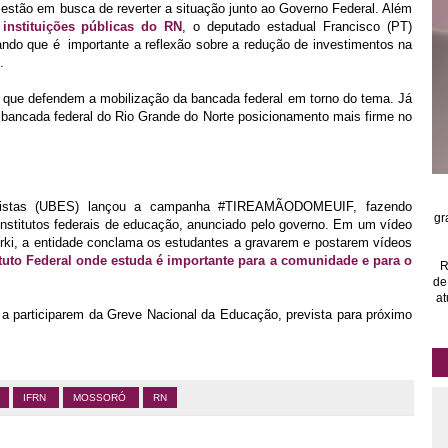
s estão em busca de reverter a situação junto ao Governo Federal. Além
instituições públicas do RN
, o deputado estadual Francisco (PT)
ndo que é importante a reflexão sobre a redução de investimentos na
.
s que defendem a mobilização da bancada federal em torno do tema. Já
bancada federal do Rio Grande do Norte posicionamento mais firme no
daristas (UBES) lançou a campanha #TIREAMÃODOMEUIF, fazendo
gr
institutos federais de educação, anunciado pelo governo. Em um vídeo
orki, a entidade conclama os estudantes a gravarem e postarem vídeos
ituto Federal onde estuda é importante para a comunidade e para o
R
de
at
 a participarem da Greve Nacional da Educação, prevista para próximo
IFRN
MOSSORÓ
RN