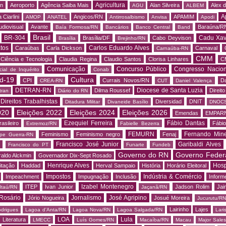
Agricultura
rn
Aeroporto
Agência Saiba Mais
Alan Silveira
Alex 
AGU
ALBEM
A
 Ciarlini
Angicos/RN
APAMIM
AMOP
ANATEL
Antirrosalbismo
Anvisa
Apodi
udiovisual
Avante
Baraúna/R
Baía Formosa/RN
Bancários
Banco Central
Band
Brasil
BR-304
Cadu Xav
Brasília/DF
Cabo Deyvison
Brasília
Brejinho/RN
tos
Carlos Eduardo Alves
Caraúbas
Carla Dickson
Carnaval
Carnaúba-RN
CMM
Ciência e Tecnologia
Claudia Regina
Claudio Santos
Clorisa Linhares
C
Comunicação
Concurso Público
Congresso Nacion
ial de Inquérito
Conab
d-19
Cultura
CPI
Currais Novos/RN
Da
CREA-RN
CUT
Daniel Valença
DETRAN-RN
Diocese de Santa Luzia
Dilma Roussef
Direit
tran
Diário do RN
Direitos Trabalhistas
Diversidad
DNIT
Ditadura Militar
Divaneide Basílio
DNOC
020
Eleições 2022
Eleições 2024
Eleições 2026
Emendas
EMPAR
Ezequiel Ferreira
Fábio Dantas
asileiro
Fábio
Extremoz/RN
Fabielle Bezerra
FEMURN
Fernando Mine
Feminismo
Feminismo negro
Fenaj
ipe Guerra-RN
Francisco José Junior
Garibaldi Alves
s
Francisco do PT
Funarte
Fundeb
Governo do RN
Governo Feder
aldo Alckmin
Governador Dix-Sept Rosado
Henrique Alves
Hosp
itação
Haddad
Herval Sampaio
História
Horário Eleitoral
Impostos
Indústria & Comércio
Impeachment
Impugnação
Inclusão
Informe
Izabel Montenegro
ITEP
Ivan Junior
Jadson Rolim
Jai
Itaú/RN
Jaçanã/RN
Rosário
Jornalismo
José Agripino
Jório Nogueira
Josué Moreira
Jucurutu/RN
Lairinho
Lajes
odrigues
Lagoa d'Anta/RN
Lagoa Nova/RN
Lagoa Salgada/RN
Lari
LOA
Lula
Literatura
LMECC
Luís Gomes/RN
Macaíba/RN
Macau
Major Sale