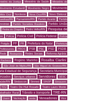
Ministério da Saúde
nistério da Justiça
Ministério do
Movimento
Movimento Estudantil
Movimento Negro
Nordeste
Novo Eleitoral
Nilda Cruz
Nova Cruz/RN
Parnamirim/RN
Partido Avante
Partido
arelhas/RN
Partido União
essistas
Partido Socialista Brasileiro
Pesquisa de
Pedro Velho/RN
Pedra do Chapéu
Polícia Civil
Polícia Federal
os
Polícia
Polícia
PP
Prefeitura do Natal
Potigás
PR
Prefeitura
PSB
PSD
PSDB
Professores
PROS
PSC
Rede
Redes Sociais
Reforma Agrária
Redepetro
Rosalba Ciarlini
Rogério Marinho
o Pacheco
N
São José de Mipibu/RN
São Miguel do Gostoso/RN
aria Estadual de Segurança
Secretaria Municipal
Servidores
irizados
Serviços urbanos
SESC
saúde/RN
Sinduscon
Sinmed
SINSP
Sintauern
Teatro Dix-Huit Rosado
Teatro Lauro Monte
TCU
TRE-RN
Trânsito e transporte
abalhador Rural
Vereadores
Vacinação
Vice
Uvern
verde