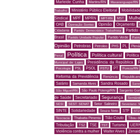
Marleide Cunha
Martins/RN
Maxaranguape/RN
Ministério Público Eleitoral
Mobilidad
Trabalho
Mulh
Sindical
MPF
MPRN
MST
MPT-RN
OAB
Opinião
Orçamento
Operação Sorriso
Partido
Cidadania
Partido Democrático Trabalhista
Brasil
Partido Verde
Partido Unidade Popular
Patri
Opinião
Petrobras
PL
Petroleo
PHS
Plená
Política
Política cultural
Política
Penal
Presidência da República
P
Municipal de Lajes
PSOL
PT
PSL
Psicologia
PSTU
Pureza/RN
Reforma da Previdência
Renúncia
Republican
Salário
Sandra Rosado
Samanda Alves
Sane
São Paulo Potengi/RN
Sargento Go
São Miguel/RN
Segurança
de Saúde
Secretariado
Semiári
Setor Salineiro
SESI
SEST SENAT
Severiano 
SINTE
Solidariedade
STF
Souza Neto
STJ
Tião Couto
Thabatta Pimenta
Tibau d
Teocracia
Tributação
TSE
Turismo
UER
TS2
TST
Violência contra a mulher
Walter Alves
Zenai