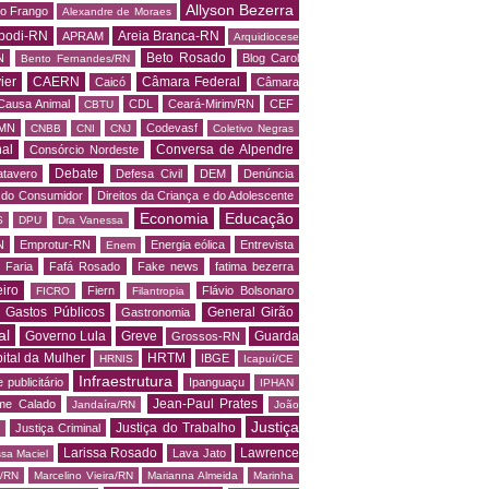
Allyson Bezerra
do Frango
Alexandre de Moraes
podi-RN
Areia Branca-RN
APRAM
Arquidiocese
Beto Rosado
N
Blog Carol
Bento Fernandes/RN
ier
CAERN
Câmara Federal
Caicó
Câmara
Causa Animal
CDL
Ceará-Mirim/RN
CEF
CBTU
MN
Codevasf
CNBB
CNI
CNJ
Coletivo Negras
al
Conversa de Alpendre
Consórcio Nordeste
Debate
tavero
Defesa Civil
DEM
Denúncia
o do Consumidor
Direitos da Criança e do Adolescente
Economia
Educação
S
DPU
Dra Vanessa
N
Emprotur-RN
Energia eólica
Entrevista
Enem
 Faria
Fafá Rosado
Fake news
fatima bezerra
iro
Fiern
Flávio Bolsonaro
FICRO
Filantropia
Gastos Públicos
General Girão
Gastronomia
al
Governo Lula
Greve
Guarda
Grossos-RN
ital da Mulher
HRTM
IBGE
HRNIS
Icapuí/CE
Infraestrutura
 publicitário
Ipanguaçu
IPHAN
Jean-Paul Prates
me Calado
Jandaíra/RN
João
Justiça
Justiça do Trabalho
Justiça Criminal
Larissa Rosado
Lawrence
Lava Jato
ssa Maciel
s/RN
Marcelino Vieira/RN
Marianna Almeida
Marinha