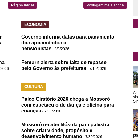
Página inicial
Postagem mais antiga
ECONOMIA
m
Governo informa datas para pagamento
da
dos aposentados e
pensionistas
- 8/3/2026
na
Femurn alerta sobre falta de repasse
pelo Governo às prefeituras
/2026
- 7/10/2026
CULTURA
As
si
Palco Giratório 2026 chega a Mossoró
Sin
com espetáculo de dança e oficina para
crianças
- 7/31/2026
Mossoró recebe filósofa para palestra
sobre criatividade, propósito e
pa
desenvolvimento humano
- 7/30/2026