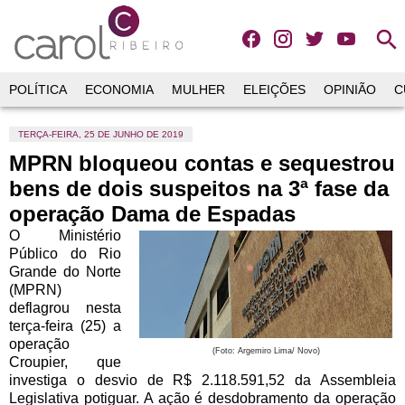
search
POLÍTICA
ECONOMIA
MULHER
ELEIÇÕES
OPINIÃO
C
TERÇA-FEIRA, 25 DE JUNHO DE 2019
MPRN bloqueou contas e sequestrou
bens de dois suspeitos na 3ª fase da
operação Dama de Espadas
O Ministério
Público do Rio
Grande do Norte
(MPRN)
deflagrou nesta
terça-feira (25) a
operação
(Foto: Argemiro Lima/ Novo)
Croupier, que
investiga o desvio de R$ 2.118.591,52 da Assembleia
Legislativa potiguar. A ação é desdobramento da operação