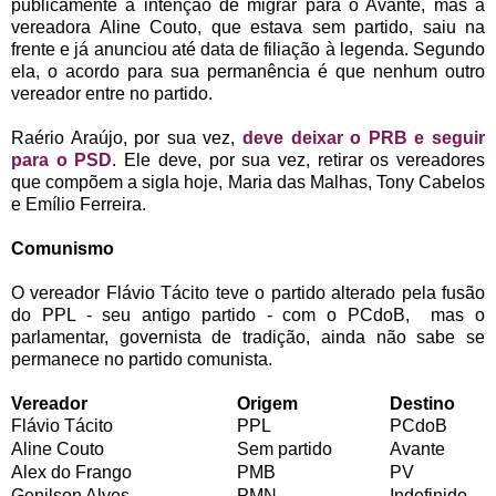
publicamente a intenção de migrar para o Avante, mas a
vereadora Aline Couto, que estava sem partido, saiu na
frente e já anunciou até data de filiação à legenda. Segundo
ela, o acordo para sua permanência é que nenhum outro
vereador entre no partido.
Raério Araújo, por sua vez,
deve deixar o PRB e seguir
para o PSD
. Ele deve, por sua vez, retirar os vereadores
que compõem a sigla hoje, Maria das Malhas, Tony Cabelos
e Emílio Ferreira.
Comunismo
O vereador Flávio Tácito teve o partido alterado pela fusão
do PPL - seu antigo partido - com o PCdoB, mas o
parlamentar, governista de tradição, ainda não sabe se
permanece no partido comunista.
Vereador
Origem
Destino
Flávio Tácito
PPL
PCdoB
Aline Couto
Sem partido
Avante
Alex do Frango
PMB
PV
Genilson Alves
PMN
Indefinido