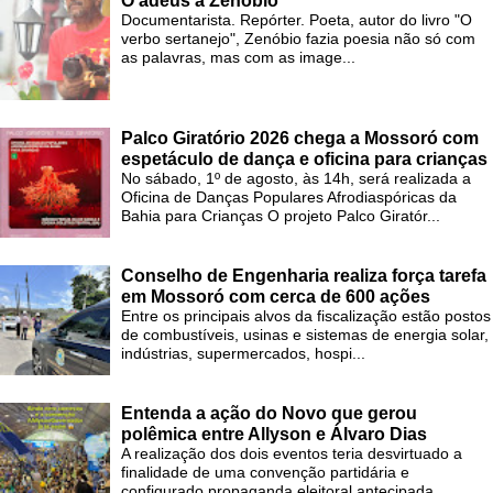
O adeus a Zenóbio
Documentarista. Repórter. Poeta, autor do livro "O
verbo sertanejo", Zenóbio fazia poesia não só com
as palavras, mas com as image...
Palco Giratório 2026 chega a Mossoró com
espetáculo de dança e oficina para crianças
No sábado, 1º de agosto, às 14h, será realizada a
Oficina de Danças Populares Afrodiaspóricas da
Bahia para Crianças O projeto Palco Giratór...
Conselho de Engenharia realiza força tarefa
em Mossoró com cerca de 600 ações
Entre os principais alvos da fiscalização estão postos
de combustíveis, usinas e sistemas de energia solar,
indústrias, supermercados, hospi...
Entenda a ação do Novo que gerou
polêmica entre Allyson e Álvaro Dias
A realização dos dois eventos teria desvirtuado a
finalidade de uma convenção partidária e
configurado propaganda eleitoral antecipada