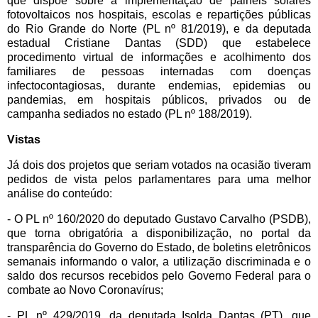
que dispõe sobre a implementação de painéis solares
fotovoltaicos nos hospitais, escolas e repartições públicas
do Rio Grande do Norte (PL nº 81/2019), e da deputada
estadual Cristiane Dantas (SDD) que estabelece
procedimento virtual de informações e acolhimento dos
familiares de pessoas internadas com doenças
infectocontagiosas, durante endemias, epidemias ou
pandemias, em hospitais públicos, privados ou de
campanha sediados no estado (PL nº 188/2019).
Vistas
Já dois dos projetos que seriam votados na ocasião tiveram
pedidos de vista pelos parlamentares para uma melhor
análise do conteúdo:
- O PL nº 160/2020 do deputado Gustavo Carvalho (PSDB),
que torna obrigatória a disponibilização, no portal da
transparência do Governo do Estado, de boletins eletrônicos
semanais informando o valor, a utilização discriminada e o
saldo dos recursos recebidos pelo Governo Federal para o
combate ao Novo Coronavírus;
- PL nº 429/2019, da deputada Isolda Dantas (PT), que