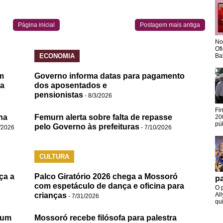
Página inicial
Postagem mais antiga
No
Of
ECONOMIA
Ba
m
Governo informa datas para pagamento
da
dos aposentados e
pensionistas
- 8/3/2026
Fi
na
Femurn alerta sobre falta de repasse
20
pú
pelo Governo às prefeituras
/2026
- 7/10/2026
CULTURA
ça a
Palco Giratório 2026 chega a Mossoró
pa
com espetáculo de dança e oficina para
O 
crianças
Al
- 7/31/2026
qui
 um
Mossoró recebe filósofa para palestra