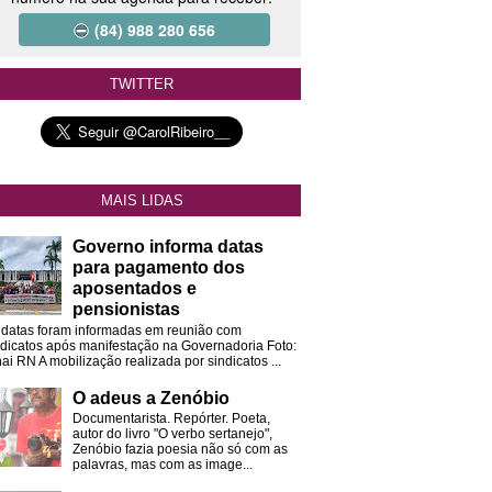
(84) 988 280 656
TWITTER
MAIS LIDAS
Governo informa datas
para pagamento dos
aposentados e
pensionistas
 datas foram informadas em reunião com
ndicatos após manifestação na Governadoria Foto:
ai RN A mobilização realizada por sindicatos ...
O adeus a Zenóbio
Documentarista. Repórter. Poeta,
autor do livro "O verbo sertanejo",
Zenóbio fazia poesia não só com as
palavras, mas com as image...