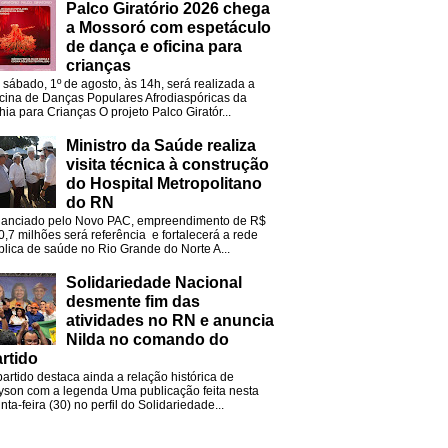
Palco Giratório 2026 chega
a Mossoró com espetáculo
de dança e oficina para
crianças
 sábado, 1º de agosto, às 14h, será realizada a
icina de Danças Populares Afrodiaspóricas da
hia para Crianças O projeto Palco Giratór...
Ministro da Saúde realiza
visita técnica à construção
do Hospital Metropolitano
do RN
nanciado pelo Novo PAC, empreendimento de R$
0,7 milhões será referência e fortalecerá a rede
blica de saúde no Rio Grande do Norte A...
Solidariedade Nacional
desmente fim das
atividades no RN e anuncia
Nilda no comando do
rtido
partido destaca ainda a relação histórica de
lyson com a legenda Uma publicação feita nesta
nta-feira (30) no perfil do Solidariedade...