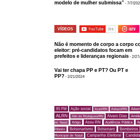
modelo de mulher submissa”
- 7/7/20
VÍDEOS
Não é momento de corpo a corpo c
eleitor: pré-candidatos focam em
prefeitos e lideranças regionais
- 2/27
Vai ter chapa PP e PT? Ou PT e
PP?
- 2/21/2024
95 FM
Ação social
Adue
Acari/RN
Adepol/RN
ALRN
Álvaro Dias
Amélia
Alto do Rodrigues/RN
Assu-RN
Artigo
Audiência Pública
A
de Natal
Bolsonarismo
Bolsonaro
Bombeiros
Ribeiro
Campanha Eleitoral
Candida
Municipal de Natal