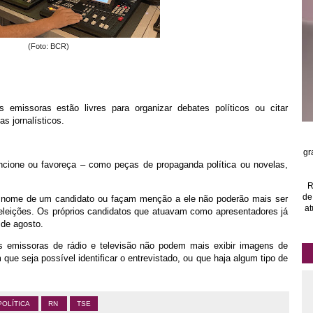
(Foto: BCR)
as emissoras estão livres para organizar debates políticos ou citar
s jornalísticos.
gr
ncione ou favoreça – como peças de propaganda política ou novelas,
R
de
 nome de um candidato ou façam menção a ele não poderão mais ser
at
 eleições. Os próprios candidatos que atuavam como apresentadores já
 de agosto.
s emissoras de rádio e televisão não podem mais exibir imagens de
 que seja possível identificar o entrevistado, ou que haja algum tipo de
POLÍTICA
RN
TSE