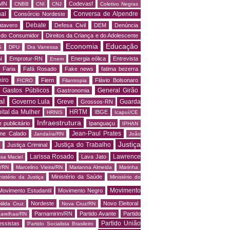
MN
Codevasf
CNBB
CNI
CNJ
Coletivo Negras
al
Conversa de Alpendre
Consórcio Nordeste
Debate
tavero
Defesa Civil
DEM
Denúncia
o do Consumidor
Direitos da Criança e do Adolescente
Economia
Educação
S
DPU
Dra Vanessa
N
Emprotur-RN
Energia eólica
Entrevista
Enem
 Faria
Fafá Rosado
Fake news
fatima bezerra
iro
Fiern
Flávio Bolsonaro
FICRO
Filantropia
Gastos Públicos
General Girão
Gastronomia
al
Governo Lula
Greve
Guarda
Grossos-RN
ital da Mulher
HRTM
IBGE
HRNIS
Icapuí/CE
Infraestrutura
 publicitário
Ipanguaçu
IPHAN
Jean-Paul Prates
me Calado
Jandaíra/RN
João
Justiça
Justiça do Trabalho
Justiça Criminal
Larissa Rosado
Lawrence
Lava Jato
ssa Maciel
s/RN
Marcelino Vieira/RN
Marianna Almeida
Marinha
Ministério da Saúde
nistério da Justiça
Ministério do
Movimento
Movimento Estudantil
Movimento Negro
Nordeste
Novo Eleitoral
Nilda Cruz
Nova Cruz/RN
Parnamirim/RN
Partido Avante
Partido
arelhas/RN
Partido União
essistas
Partido Socialista Brasileiro