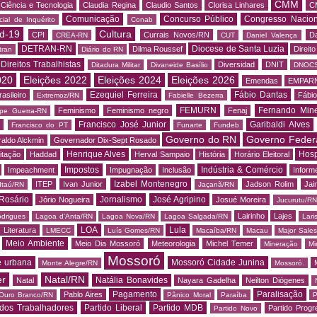
CMM
Ciência e Tecnologia
Claudia Regina
Claudio Santos
Clorisa Linhares
C
Comunicação
Concurso Público
Congresso Nacion
ial de Inquérito
Conab
d-19
Cultura
CPI
Currais Novos/RN
Da
CREA-RN
CUT
Daniel Valença
DETRAN-RN
Diocese de Santa Luzia
Dilma Roussef
Direit
tran
Diário do RN
Direitos Trabalhistas
Diversidad
DNIT
Ditadura Militar
Divaneide Basílio
DNOC
020
Eleições 2022
Eleições 2024
Eleições 2026
Emendas
EMPAR
Ezequiel Ferreira
Fábio Dantas
asileiro
Fábio
Extremoz/RN
Fabielle Bezerra
FEMURN
Fernando Mine
Feminismo
Feminismo negro
Fenaj
ipe Guerra-RN
Francisco José Junior
Garibaldi Alves
s
Francisco do PT
Funarte
Fundeb
Governo do RN
Governo Feder
aldo Alckmin
Governador Dix-Sept Rosado
Henrique Alves
Hosp
itação
Haddad
Herval Sampaio
História
Horário Eleitoral
Impostos
Indústria & Comércio
Impeachment
Impugnação
Inclusão
Informe
Izabel Montenegro
ITEP
Ivan Junior
Jadson Rolim
Jai
Itaú/RN
Jaçanã/RN
Rosário
Jornalismo
José Agripino
Jório Nogueira
Josué Moreira
Jucurutu/RN
Lairinho
Lajes
odrigues
Lagoa d'Anta/RN
Lagoa Nova/RN
Lagoa Salgada/RN
Lari
LOA
Lula
Literatura
LMECC
Luís Gomes/RN
Macaíba/RN
Macau
Major Sale
Meio Ambiente
Meio Dia Mossoró
Meteorologia
Michel Temer
Mineração
Mi
Mossoró
e urbana
Mossoró Cidade Junina
Monte Alegre/RN
Mossoró.
er
Natal/RN
Natália Bonavides
Natal
Nayara Gadelha
Neilton Diógenes
Pagamento
Paralisação
Pablo Aires
Ouro Branco/RN
Pânico Moral
Paraíba
P
 dos Trabalhadores
Partido Liberal
Partido MDB
Partido Progr
Partido Novo