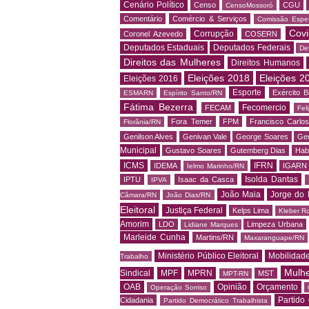
Cenário Político
Censo
CGU
CensoMossoró
Comentário
Comércio & Serviços
Comissão Espec
Covi
Corrupção
Coronel Azevedo
COSERN
Deputados Estaduais
Deputados Federais
De
Direitos das Mulheres
Direitos Humanos
Eleições 2018
Eleições 2
Eleições 2016
Esporte
Exército Br
ESMARN
Espírito Santo/RN
Fátima Bezerra
Fecomercio
FECAM
Fel
Fora Temer
FPM
Francisco Carlo
Florânia/RN
Genilson Alves
Genivan Vale
George Soares
Ger
Municipal
Gustavo Soares
Gutemberg Dias
Hab
ICMS
IFRN
IDEMA
IGARN
Ielmo Marinho/RN
Isolda Dantas
IPTU
Isaac da Casca
IPVA
João Maia
Jorge do 
Câmara/RN
João Dias/RN
Eleitoral
Justiça Federal
Kelps Lima
Kleber R
Amorim
LDO
Limpeza Urbana
Lidiane Marques
Marleide Cunha
Martins/RN
Maxaranguape/RN
Ministério Público Eleitoral
Mobilidad
Trabalho
Mulh
Sindical
MPF
MPRN
MST
MPT-RN
OAB
Opinião
Orçamento
Operação Sorriso
Partido
Cidadania
Partido Democrático Trabalhista