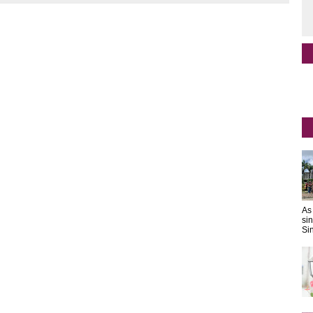
As
si
Sin