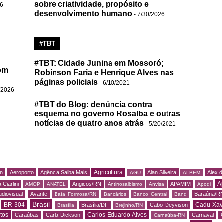
sobre criatividade, propósito e
26
desenvolvimento humano
- 7/30/2026
#TBT
#TBT: Cidade Junina em Mossoró;
om
Robinson Faria e Henrique Alves nas
páginas policiais
- 6/10/2021
/2026
#TBT do Blog: denúncia contra
esquema no governo Rosalba e outras
notícias de quatro anos atrás
- 5/20/2021
Agricultura
rn
Aeroporto
Agência Saiba Mais
Alan Silveira
Alex 
AGU
ALBEM
A
 Ciarlini
Angicos/RN
APAMIM
AMOP
ANATEL
Antirrosalbismo
Anvisa
Apodi
udiovisual
Avante
Baraúna/R
Baía Formosa/RN
Bancários
Banco Central
Band
Brasil
BR-304
Cadu Xav
Brasília/DF
Cabo Deyvison
Brasília
Brejinho/RN
tos
Carlos Eduardo Alves
Caraúbas
Carla Dickson
Carnaval
Carnaúba-RN