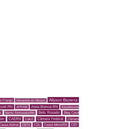
Allyson Bezerra
do Frango
Alexandre de Moraes
podi-RN
Areia Branca-RN
APRAM
Arquidiocese
Beto Rosado
N
Blog Carol
Bento Fernandes/RN
ier
CAERN
Câmara Federal
Caicó
Câmara
Causa Animal
CDL
Ceará-Mirim/RN
CEF
CBTU