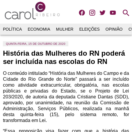
search
POLÍTICA
ECONOMIA
MULHER
ELEIÇÕES
OPINIÃO
C
QUINTA-FEIRA, 15 DE OUTUBRO DE 2020
História das Mulheres do RN poderá
ser incluída nas escolas do RN
O conteúdo intitulado “História das Mulheres do Campo e da
Cidade do Rio Grande do Norte” passará a ser incluído
como atividade extracurricular, obrigatória, nas escolas
públicas e privadas do Estado, se o Projeto de Lei
203/2020, de autoria da deputada Cristiane Dantas (SDD),
aprovado, por unanimidade, na reunião da Comissão de
Administração, Serviços Públicos, realizada na manhã
desta quinta-feira (15), pelo sistema remoto, for
transformada em Lei.
“Essa proposição visa fazer com que a história das