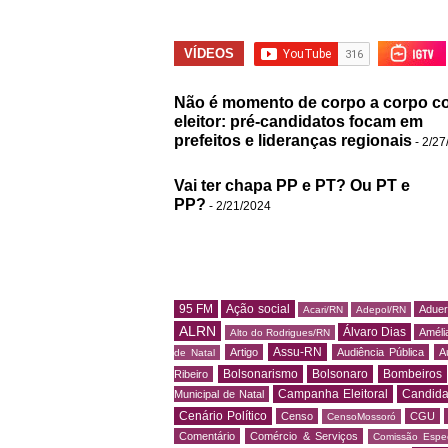
VÍDEOS
Não é momento de corpo a corpo c
eleitor: pré-candidatos focam em
prefeitos e lideranças regionais
- 2/27
Vai ter chapa PP e PT? Ou PT e
PP?
- 2/21/2024
95 FM
Ação social
Adue
Acari/RN
Adepol/RN
ALRN
Álvaro Dias
Amélia
Alto do Rodrigues/RN
Assu-RN
Artigo
Audiência Pública
A
de Natal
Bolsonarismo
Bolsonaro
Bombeiros
Ribeiro
Campanha Eleitoral
Candida
Municipal de Natal
Cenário Político
Censo
CGU
CensoMossoró
Comentário
Comércio & Serviços
Comissão Espec