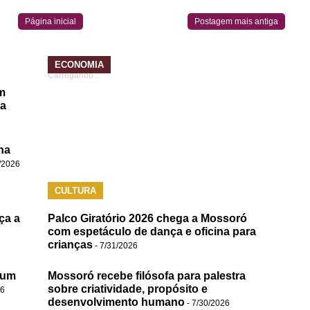
Página inicial
Postagem mais antiga
ECONOMIA
Carregando...
m
da
na
/2026
CULTURA
ça a
Palco Giratório 2026 chega a Mossoró
com espetáculo de dança e oficina para
crianças
- 7/31/2026
 um
Mossoró recebe filósofa para palestra
sobre criatividade, propósito e
26
desenvolvimento humano
- 7/30/2026