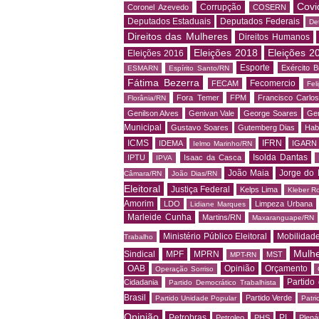
Covi
Corrupção
Coronel Azevedo
COSERN
Deputados Estaduais
Deputados Federais
De
Direitos das Mulheres
Direitos Humanos
Eleições 2018
Eleições 2
Eleições 2016
Esporte
Exército Br
ESMARN
Espírito Santo/RN
Fátima Bezerra
Fecomercio
FECAM
Fel
Fora Temer
FPM
Francisco Carlo
Florânia/RN
Genilson Alves
Genivan Vale
George Soares
Ger
Municipal
Gustavo Soares
Gutemberg Dias
Hab
ICMS
IFRN
IDEMA
IGARN
Ielmo Marinho/RN
Isolda Dantas
IPTU
Isaac da Casca
IPVA
João Maia
Jorge do 
Câmara/RN
João Dias/RN
Eleitoral
Justiça Federal
Kelps Lima
Kleber R
Amorim
LDO
Limpeza Urbana
Lidiane Marques
Marleide Cunha
Martins/RN
Maxaranguape/RN
Ministério Público Eleitoral
Mobilidad
Trabalho
Mulh
Sindical
MPF
MPRN
MST
MPT-RN
OAB
Opinião
Orçamento
Operação Sorriso
Partido
Cidadania
Partido Democrático Trabalhista
Brasil
Partido Verde
Partido Unidade Popular
Patri
Opinião
Petrobras
PL
Petroleo
PHS
Plená