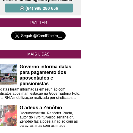
(84) 988 280 656
TWITTER
MAIS LIDAS
Governo informa datas
para pagamento dos
aposentados e
pensionistas
 datas foram informadas em reunião com
ndicatos após manifestação na Governadoria Foto:
ai RN A mobilização realizada por sindicatos ...
O adeus a Zenóbio
Documentarista. Repórter. Poeta,
autor do livro "O verbo sertanejo",
Zenóbio fazia poesia não só com as
palavras, mas com as image...