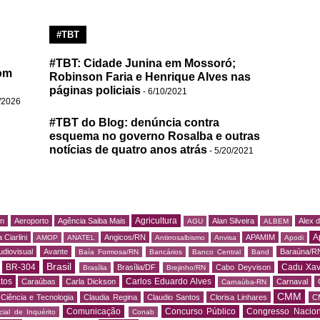
#TBT
#TBT: Cidade Junina em Mossoró;
om
Robinson Faria e Henrique Alves nas
páginas policiais
- 6/10/2021
/2026
#TBT do Blog: denúncia contra
esquema no governo Rosalba e outras
notícias de quatro anos atrás
- 5/20/2021
Agricultura
rn
Aeroporto
Agência Saiba Mais
Alan Silveira
Alex 
AGU
ALBEM
A
 Ciarlini
Angicos/RN
APAMIM
AMOP
ANATEL
Antirrosalbismo
Anvisa
Apodi
udiovisual
Avante
Baraúna/R
Baía Formosa/RN
Bancários
Banco Central
Band
Brasil
BR-304
Cadu Xav
Brasília/DF
Cabo Deyvison
Brasília
Brejinho/RN
tos
Carlos Eduardo Alves
Caraúbas
Carla Dickson
Carnaval
Carnaúba-RN
CMM
Ciência e Tecnologia
Claudia Regina
Claudio Santos
Clorisa Linhares
C
Comunicação
Concurso Público
Congresso Nacion
ial de Inquérito
Conab