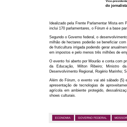
Vice-president
do jornalis
Idealizado pela Frente Parlamentar Mista em P
inclui 170 parlamentares, o Fórum é a base pa
Segundo o Governo federal, o desenvolviment
milhão de hectares poderão se beneficiar com 
de fruticultura irrigada podendo gerar anualme
em impostos e pelo menos três milhões de em
O evento foi aberto por Mourão e conta com pr
da Educação, Milton Ribeiro; Ministro d
Desenvolvimento Regional, Rogério Marinho; Se
Além do Fórum, o evento vai até sábado (5) 
apresentação de tecnologias de aproveitamen
agrícola em ambiente protegido, dessaliniza
shows culturais.
ECONOMIA
GOVERNO FEDERAL
MOSSO