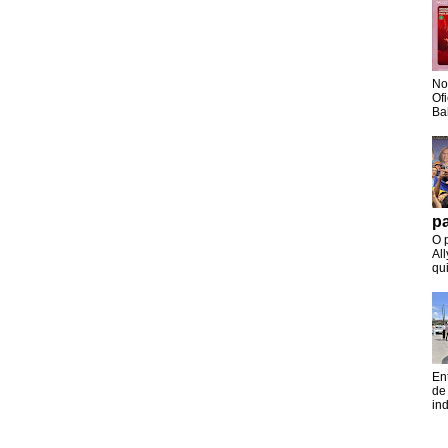
No
Of
Ba
pa
O 
Al
qui
En
de
in