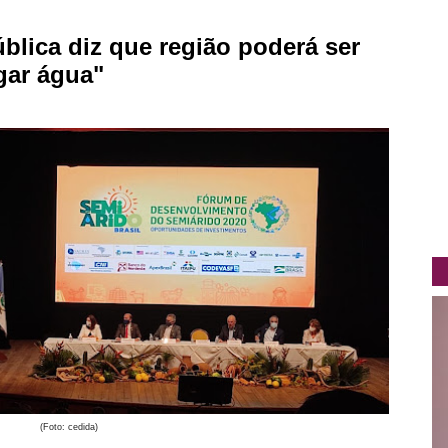
blica diz que região poderá ser
gar água"
(Foto: cedida)