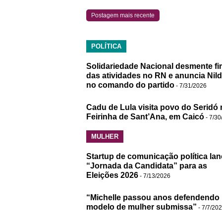
Postagem mais recente
POLÍTICA
Solidariedade Nacional desmente fi
das atividades no RN e anuncia Nil
no comando do partido
- 7/31/2026
Cadu de Lula visita povo do Seridó 
Feirinha de Sant’Ana, em Caicó
- 7/30
MULHER
Startup de comunicação política lan
“Jornada da Candidata” para as
Eleições 2026
- 7/13/2026
“Michelle passou anos defendendo
modelo de mulher submissa”
- 7/7/20