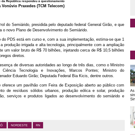
e da República respondeu à questionamento
ta Vonúvio Praxedes (TCM Telecom)
rol do Semiárido, presidida pelo deputado federal General Girão, e que
ra o novo Plano de Desenvolvimento do Semiárido.
o do PDS está em curso e, com a sua implementação, estima-se que 1
a produção irrigada e alta tecnologia, principalmente com a ampliação
nte um valor bruto de R$ 70 bilhões, injetando cerca de R$ 10,5 bilhões
pregos diretos.
esença de diversas autoridades ao longo de três dias, como o Ministro
a Ciência Tecnologia e Inovações, Marcos Pontes; Ministro do
nador Eduardo Girão; Deputada Federal Bia Kicis, dentre outros.
e oferece um pavilhão com Feira de Exposição aberto ao público com
to de resíduos sólidos urbanos, produção eólica e solar, produção
As
si
ção, serviços e produtos ligados ao desenvolvimento do semiárido e
Sin
RÓ
NORDESTE
RN