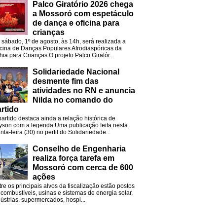
Palco Giratório 2026 chega
a Mossoró com espetáculo
de dança e oficina para
crianças
 sábado, 1º de agosto, às 14h, será realizada a
icina de Danças Populares Afrodiaspóricas da
hia para Crianças O projeto Palco Giratór...
Solidariedade Nacional
desmente fim das
atividades no RN e anuncia
Nilda no comando do
rtido
partido destaca ainda a relação histórica de
lyson com a legenda Uma publicação feita nesta
nta-feira (30) no perfil do Solidariedade...
Conselho de Engenharia
realiza força tarefa em
Mossoró com cerca de 600
ações
tre os principais alvos da fiscalização estão postos
 combustíveis, usinas e sistemas de energia solar,
dústrias, supermercados, hospi...