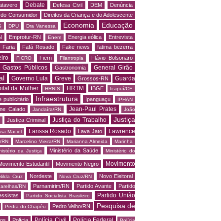
Debate
atavero
Defesa Civil
DEM
Denúncia
o do Consumidor
Direitos da Criança e do Adolescente
Economia
Educação
S
DPU
Dra Vanessa
N
Emprotur-RN
Energia eólica
Entrevista
Enem
 Faria
Fafá Rosado
Fake news
fatima bezerra
iro
Fiern
Flávio Bolsonaro
FICRO
Filantropia
Gastos Públicos
General Girão
Gastronomia
al
Governo Lula
Greve
Guarda
Grossos-RN
ital da Mulher
HRTM
IBGE
HRNIS
Icapuí/CE
Infraestrutura
 publicitário
Ipanguaçu
IPHAN
Jean-Paul Prates
me Calado
Jandaíra/RN
João
Justiça
Justiça do Trabalho
Justiça Criminal
Larissa Rosado
Lawrence
Lava Jato
ssa Maciel
s/RN
Marcelino Vieira/RN
Marianna Almeida
Marinha
Ministério da Saúde
nistério da Justiça
Ministério do
Movimento
Movimento Estudantil
Movimento Negro
Nordeste
Novo Eleitoral
Nilda Cruz
Nova Cruz/RN
Parnamirim/RN
Partido Avante
Partido
arelhas/RN
Partido União
essistas
Partido Socialista Brasileiro
Pesquisa de
Pedro Velho/RN
Pedra do Chapéu
Polícia Civil
Polícia Federal
os
Polícia
Polícia