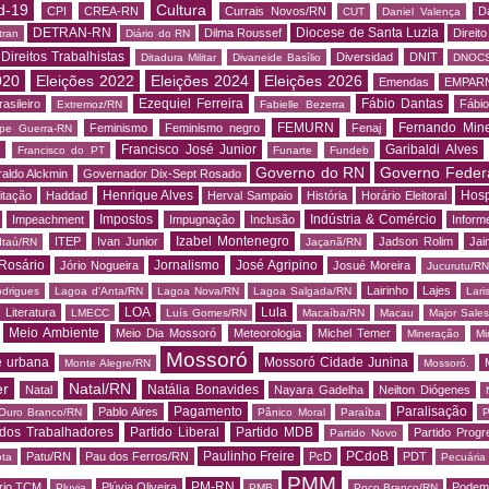
d-19
Cultura
CPI
CREA-RN
Currais Novos/RN
D
CUT
Daniel Valença
DETRAN-RN
Diocese de Santa Luzia
Dilma Roussef
Direit
tran
Diário do RN
Direitos Trabalhistas
Diversidad
DNIT
Ditadura Militar
Divaneide Basílio
DNOC
020
Eleições 2022
Eleições 2024
Eleições 2026
Emendas
EMPAR
Ezequiel Ferreira
Fábio Dantas
asileiro
Fábio
Extremoz/RN
Fabielle Bezerra
FEMURN
Fernando Mine
Feminismo
Feminismo negro
Fenaj
ipe Guerra-RN
Francisco José Junior
Garibaldi Alves
s
Francisco do PT
Funarte
Fundeb
Governo do RN
Governo Feder
aldo Alckmin
Governador Dix-Sept Rosado
Henrique Alves
Hosp
itação
Haddad
Herval Sampaio
História
Horário Eleitoral
Impostos
Indústria & Comércio
Impeachment
Impugnação
Inclusão
Informe
Izabel Montenegro
ITEP
Ivan Junior
Jadson Rolim
Jai
Itaú/RN
Jaçanã/RN
Rosário
Jornalismo
José Agripino
Jório Nogueira
Josué Moreira
Jucurutu/RN
Lairinho
Lajes
odrigues
Lagoa d'Anta/RN
Lagoa Nova/RN
Lagoa Salgada/RN
Lari
LOA
Lula
Literatura
LMECC
Luís Gomes/RN
Macaíba/RN
Macau
Major Sale
Meio Ambiente
Meio Dia Mossoró
Meteorologia
Michel Temer
Mineração
Mi
Mossoró
e urbana
Mossoró Cidade Junina
Monte Alegre/RN
Mossoró.
er
Natal/RN
Natália Bonavides
Natal
Nayara Gadelha
Neilton Diógenes
Pagamento
Paralisação
Pablo Aires
Ouro Branco/RN
Pânico Moral
Paraíba
P
 dos Trabalhadores
Partido Liberal
Partido MDB
Partido Progr
Partido Novo
Paulinho Freire
PCdoB
Patu/RN
Pau dos Ferros/RN
PcD
PDT
ota
Pecuária
PMM
PM-RN
rio TCM
Plúvia Oliveira
Podem
Pluvia
PMB
Poço Branco/RN