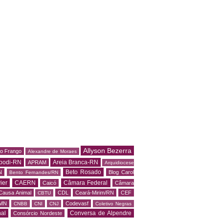
Allyson Bezerra
do Frango
Alexandre de Moraes
podi-RN
Areia Branca-RN
APRAM
Arquidiocese
Beto Rosado
N
Blog Carol
Bento Fernandes/RN
ier
CAERN
Câmara Federal
Caicó
Câmara
Causa Animal
CDL
Ceará-Mirim/RN
CEF
CBTU
MN
Codevasf
CNBB
CNI
CNJ
Coletivo Negras
al
Conversa de Alpendre
Consórcio Nordeste