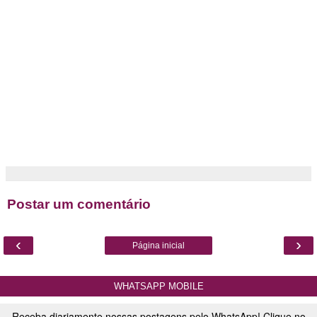
Postar um comentário
‹
›
Página inicial
WHATSAPP MOBILE
Receba diariamente nossas postagens pelo WhatsApp! Clique no