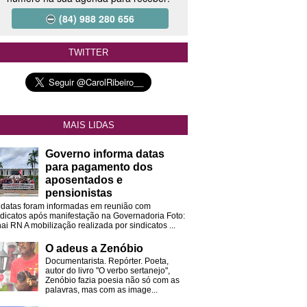
(84) 988 280 656
TWITTER
MAIS LIDAS
Governo informa datas
para pagamento dos
aposentados e
pensionistas
 datas foram informadas em reunião com
ndicatos após manifestação na Governadoria Foto:
ai RN A mobilização realizada por sindicatos ...
O adeus a Zenóbio
Documentarista. Repórter. Poeta,
autor do livro "O verbo sertanejo",
Zenóbio fazia poesia não só com as
palavras, mas com as image...