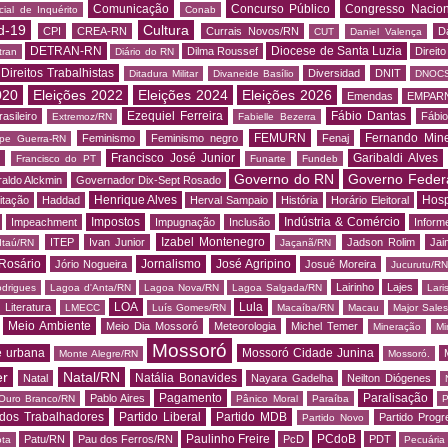
Comunicação
Concurso Público
Congresso Nacion
ial de Inquérito
Conab
d-19
Cultura
CPI
CREA-RN
Currais Novos/RN
D
CUT
Daniel Valença
DETRAN-RN
Diocese de Santa Luzia
Dilma Roussef
Direit
tran
Diário do RN
Direitos Trabalhistas
Diversidad
DNIT
Ditadura Militar
Divaneide Basílio
DNOC
020
Eleições 2022
Eleições 2024
Eleições 2026
Emendas
EMPAR
Ezequiel Ferreira
Fábio Dantas
asileiro
Fábio
Extremoz/RN
Fabielle Bezerra
FEMURN
Fernando Mine
Feminismo
Feminismo negro
Fenaj
ipe Guerra-RN
Francisco José Junior
Garibaldi Alves
s
Francisco do PT
Funarte
Fundeb
Governo do RN
Governo Feder
aldo Alckmin
Governador Dix-Sept Rosado
Henrique Alves
Hosp
itação
Haddad
Herval Sampaio
História
Horário Eleitoral
Impostos
Indústria & Comércio
Impeachment
Impugnação
Inclusão
Informe
Izabel Montenegro
ITEP
Ivan Junior
Jadson Rolim
Jai
Itaú/RN
Jaçanã/RN
Rosário
Jornalismo
José Agripino
Jório Nogueira
Josué Moreira
Jucurutu/RN
Lairinho
Lajes
odrigues
Lagoa d'Anta/RN
Lagoa Nova/RN
Lagoa Salgada/RN
Lari
LOA
Lula
Literatura
LMECC
Luís Gomes/RN
Macaíba/RN
Macau
Major Sale
Meio Ambiente
Meio Dia Mossoró
Meteorologia
Michel Temer
Mineração
Mi
Mossoró
e urbana
Mossoró Cidade Junina
Monte Alegre/RN
Mossoró.
er
Natal/RN
Natália Bonavides
Natal
Nayara Gadelha
Neilton Diógenes
Pagamento
Paralisação
Pablo Aires
Ouro Branco/RN
Pânico Moral
Paraíba
P
 dos Trabalhadores
Partido Liberal
Partido MDB
Partido Progr
Partido Novo
Paulinho Freire
PCdoB
Patu/RN
Pau dos Ferros/RN
PcD
PDT
ota
Pecuária