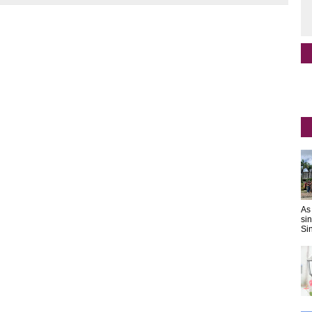
As
si
Sin