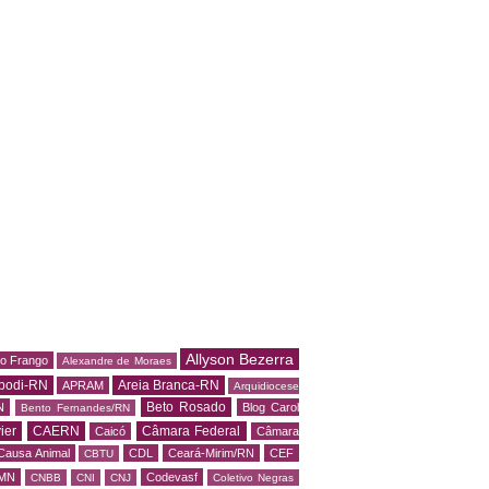
Allyson Bezerra
do Frango
Alexandre de Moraes
podi-RN
Areia Branca-RN
APRAM
Arquidiocese
Beto Rosado
N
Blog Carol
Bento Fernandes/RN
ier
CAERN
Câmara Federal
Caicó
Câmara
Causa Animal
CDL
Ceará-Mirim/RN
CEF
CBTU
MN
Codevasf
CNBB
CNI
CNJ
Coletivo Negras