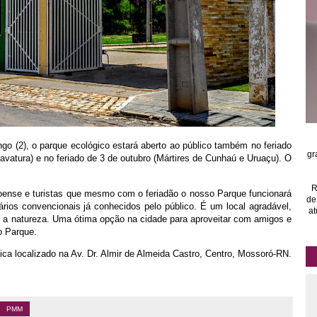
o (2), o parque ecológico estará aberto ao público também no feriado
gr
avatura) e no feriado de 3 de outubro (Mártires de Cunhaú e Uruaçu). O
R
oense e turistas que mesmo com o feriadão o nosso Parque funcionará
de
rios convencionais já conhecidos pelo público. É um local agradável,
at
m a natureza. Uma ótima opção na cidade para aproveitar com amigos e
do Parque.
fica localizado na Av. Dr. Almir de Almeida Castro, Centro, Mossoró-RN.
PMM