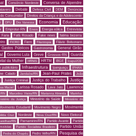
al
Conversa de Alpendre
Consórcio Nordeste
Debate
atavero
Defesa Civil
DEM
Denúncia
o do Consumidor
Direitos da Criança e do Adolescente
Economia
Educação
S
DPU
Dra Vanessa
N
Emprotur-RN
Energia eólica
Entrevista
Enem
 Faria
Fafá Rosado
Fake news
fatima bezerra
iro
Fiern
Flávio Bolsonaro
FICRO
Filantropia
Gastos Públicos
General Girão
Gastronomia
al
Governo Lula
Greve
Guarda
Grossos-RN
ital da Mulher
HRTM
IBGE
HRNIS
Icapuí/CE
Infraestrutura
 publicitário
Ipanguaçu
IPHAN
Jean-Paul Prates
me Calado
Jandaíra/RN
João
Justiça
Justiça do Trabalho
Justiça Criminal
Larissa Rosado
Lawrence
Lava Jato
ssa Maciel
s/RN
Marcelino Vieira/RN
Marianna Almeida
Marinha
Ministério da Saúde
nistério da Justiça
Ministério do
Movimento
Movimento Estudantil
Movimento Negro
Nordeste
Novo Eleitoral
Nilda Cruz
Nova Cruz/RN
Parnamirim/RN
Partido Avante
Partido
arelhas/RN
Partido União
essistas
Partido Socialista Brasileiro
Pesquisa de
Pedro Velho/RN
Pedra do Chapéu