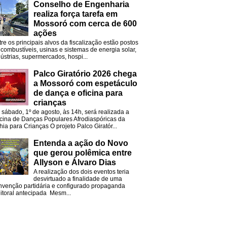
Conselho de Engenharia
realiza força tarefa em
Mossoró com cerca de 600
ações
tre os principais alvos da fiscalização estão postos
 combustíveis, usinas e sistemas de energia solar,
dústrias, supermercados, hospi...
Palco Giratório 2026 chega
a Mossoró com espetáculo
de dança e oficina para
crianças
 sábado, 1º de agosto, às 14h, será realizada a
icina de Danças Populares Afrodiaspóricas da
hia para Crianças O projeto Palco Giratór...
Entenda a ação do Novo
que gerou polêmica entre
Allyson e Álvaro Dias
A realização dos dois eventos teria
desvirtuado a finalidade de uma
nvenção partidária e configurado propaganda
eitoral antecipada Mesm...