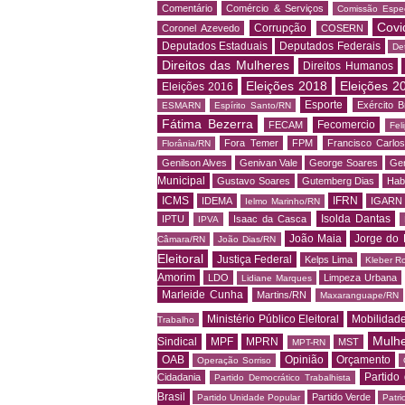
Comentário
Comércio & Serviços
Comissão Espec
Covi
Corrupção
Coronel Azevedo
COSERN
Deputados Estaduais
Deputados Federais
De
Direitos das Mulheres
Direitos Humanos
Eleições 2018
Eleições 2
Eleições 2016
Esporte
Exército Br
ESMARN
Espírito Santo/RN
Fátima Bezerra
Fecomercio
FECAM
Fel
Fora Temer
FPM
Francisco Carlo
Florânia/RN
Genilson Alves
Genivan Vale
George Soares
Ger
Municipal
Gustavo Soares
Gutemberg Dias
Hab
ICMS
IFRN
IDEMA
IGARN
Ielmo Marinho/RN
Isolda Dantas
IPTU
Isaac da Casca
IPVA
João Maia
Jorge do 
Câmara/RN
João Dias/RN
Eleitoral
Justiça Federal
Kelps Lima
Kleber R
Amorim
LDO
Limpeza Urbana
Lidiane Marques
Marleide Cunha
Martins/RN
Maxaranguape/RN
Ministério Público Eleitoral
Mobilidad
Trabalho
Mulh
Sindical
MPF
MPRN
MST
MPT-RN
OAB
Opinião
Orçamento
Operação Sorriso
Partido
Cidadania
Partido Democrático Trabalhista
Brasil
Partido Verde
Partido Unidade Popular
Patri