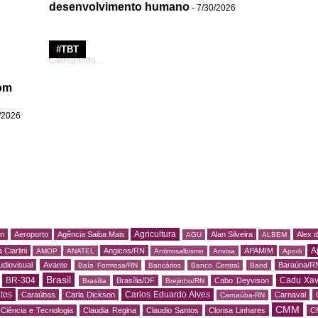
desenvolvimento humano
- 7/30/2026
#TBT
Carregando...
om
/2026
Agricultura
rn
Aeroporto
Agência Saiba Mais
Alan Silveira
Alex 
AGU
ALBEM
A
 Ciarlini
Angicos/RN
APAMIM
AMOP
ANATEL
Antirrosalbismo
Anvisa
Apodi
udiovisual
Avante
Baraúna/R
Baía Formosa/RN
Bancários
Banco Central
Band
Brasil
BR-304
Cadu Xav
Brasília/DF
Cabo Deyvison
Brasília
Brejinho/RN
tos
Carlos Eduardo Alves
Caraúbas
Carla Dickson
Carnaval
Carnaúba-RN
CMM
Ciência e Tecnologia
Claudia Regina
Claudio Santos
Clorisa Linhares
C