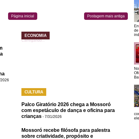
Página inicial
Postagem mais antiga
En
de
in
ECONOMIA
Carregando...
m
da
No
Of
na
Ba
/2026
CULTURA
Palco Giratório 2026 chega a Mossoró
com espetáculo de dança e oficina para
co
crianças
- 7/31/2026
el
Mossoró recebe filósofa para palestra
sobre criatividade, propósito e