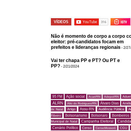
VÍDEOS
Não é momento de corpo a corpo c
eleitor: pré-candidatos focam em
prefeitos e lideranças regionais
- 2/27
Vai ter chapa PP e PT? Ou PT e
PP?
- 2/21/2024
95 FM
Ação social
Adue
Acari/RN
Adepol/RN
ALRN
Álvaro Dias
Amélia
Alto do Rodrigues/RN
Assu-RN
Artigo
Audiência Pública
A
de Natal
Bolsonarismo
Bolsonaro
Bombeiros
Ribeiro
Campanha Eleitoral
Candida
Municipal de Natal
Cenário Político
Censo
CGU
CensoMossoró