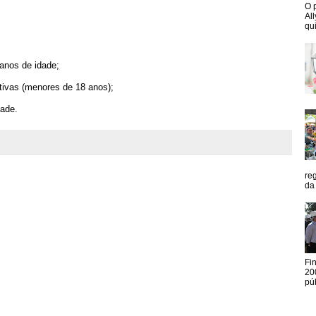
O 
Al
qui
 anos de idade;
ivas (menores de 18 anos);
dade.
re
da
Fi
20
pú