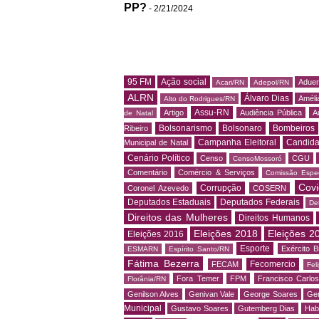
PP?
- 2/21/2024
95 FM
Ação social
Adue
Acari/RN
Adepol/RN
ALRN
Álvaro Dias
Amélia
Alto do Rodrigues/RN
Assu-RN
Artigo
Audiência Pública
A
de Natal
Bolsonarismo
Bolsonaro
Bombeiros
Ribeiro
Campanha Eleitoral
Candida
Municipal de Natal
Cenário Político
Censo
CGU
CensoMossoró
Comentário
Comércio & Serviços
Comissão Espec
Covi
Corrupção
Coronel Azevedo
COSERN
Deputados Estaduais
Deputados Federais
De
Direitos das Mulheres
Direitos Humanos
Eleições 2018
Eleições 2
Eleições 2016
Esporte
Exército Br
ESMARN
Espírito Santo/RN
Fátima Bezerra
Fecomercio
FECAM
Fel
Fora Temer
FPM
Francisco Carlo
Florânia/RN
Genilson Alves
Genivan Vale
George Soares
Ger
Municipal
Gustavo Soares
Gutemberg Dias
Hab