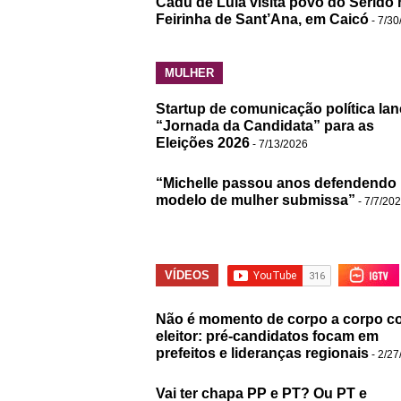
Cadu de Lula visita povo do Seridó 
Feirinha de Sant’Ana, em Caicó
- 7/30
MULHER
Startup de comunicação política lan
“Jornada da Candidata” para as
Eleições 2026
- 7/13/2026
“Michelle passou anos defendendo
modelo de mulher submissa”
- 7/7/20
VÍDEOS
Não é momento de corpo a corpo c
eleitor: pré-candidatos focam em
prefeitos e lideranças regionais
- 2/27
Vai ter chapa PP e PT? Ou PT e