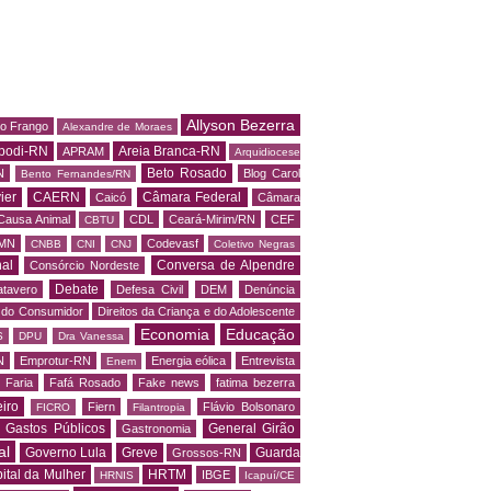
Allyson Bezerra
do Frango
Alexandre de Moraes
podi-RN
Areia Branca-RN
APRAM
Arquidiocese
Beto Rosado
N
Blog Carol
Bento Fernandes/RN
ier
CAERN
Câmara Federal
Caicó
Câmara
Causa Animal
CDL
Ceará-Mirim/RN
CEF
CBTU
MN
Codevasf
CNBB
CNI
CNJ
Coletivo Negras
al
Conversa de Alpendre
Consórcio Nordeste
Debate
tavero
Defesa Civil
DEM
Denúncia
o do Consumidor
Direitos da Criança e do Adolescente
Economia
Educação
S
DPU
Dra Vanessa
N
Emprotur-RN
Energia eólica
Entrevista
Enem
 Faria
Fafá Rosado
Fake news
fatima bezerra
iro
Fiern
Flávio Bolsonaro
FICRO
Filantropia
Gastos Públicos
General Girão
Gastronomia
al
Governo Lula
Greve
Guarda
Grossos-RN
ital da Mulher
HRTM
IBGE
HRNIS
Icapuí/CE