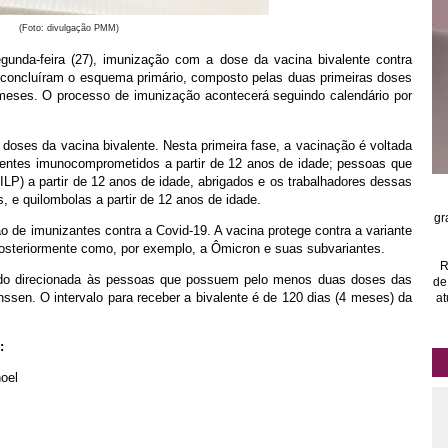
(Foto: divulgação PMM)
egunda-feira (27), imunização com a dose da vacina bivalente contra
 concluíram o esquema primário, composto pelas duas primeiras doses
eses. O processo de imunização acontecerá seguindo calendário por
 doses da vacina bivalente. Nesta primeira fase, a vacinação é voltada
ientes imunocomprometidos a partir de 12 anos de idade; pessoas que
LP) a partir de 12 anos de idade, abrigados e os trabalhadores dessas
s, e quilombolas a partir de 12 anos de idade.
gr
o de imunizantes contra a Covid-19. A vacina protege contra a variante
 posteriormente como, por exemplo, a Ômicron e suas subvariantes.
R
ndo direcionada às pessoas que possuem pelo menos duas doses das
de
ssen. O intervalo para receber a bivalente é de 120 dias (4 meses) da
at
:
oel