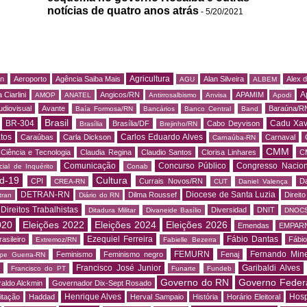
notícias de quatro anos atrás
- 5/20/2021
Agricultura
rn
Aeroporto
Agência Saiba Mais
Alan Silveira
Alex 
AGU
ALBEM
A
 Ciarlini
Angicos/RN
APAMIM
AMOP
ANATEL
Antirrosalbismo
Anvisa
Apodi
udiovisual
Avante
Baraúna/R
Baía Formosa/RN
Bancários
Banco Central
Band
Brasil
BR-304
Cadu Xav
Brasília/DF
Cabo Deyvison
Brasília
Brejinho/RN
tos
Carlos Eduardo Alves
Caraúbas
Carla Dickson
Carnaval
Carnaúba-RN
CMM
Ciência e Tecnologia
Claudia Regina
Claudio Santos
Clorisa Linhares
C
Comunicação
Concurso Público
Congresso Nacion
ial de Inquérito
Conab
d-19
Cultura
CPI
Currais Novos/RN
Da
CREA-RN
CUT
Daniel Valença
DETRAN-RN
Diocese de Santa Luzia
Dilma Roussef
Direit
tran
Diário do RN
Direitos Trabalhistas
Diversidad
DNIT
Ditadura Militar
Divaneide Basílio
DNOC
020
Eleições 2022
Eleições 2024
Eleições 2026
Emendas
EMPAR
Ezequiel Ferreira
Fábio Dantas
asileiro
Fábio
Extremoz/RN
Fabielle Bezerra
FEMURN
Fernando Mine
Feminismo
Feminismo negro
Fenaj
ipe Guerra-RN
Francisco José Junior
Garibaldi Alves
s
Francisco do PT
Funarte
Fundeb
Governo do RN
Governo Feder
aldo Alckmin
Governador Dix-Sept Rosado
Henrique Alves
Hosp
itação
Haddad
Herval Sampaio
História
Horário Eleitoral