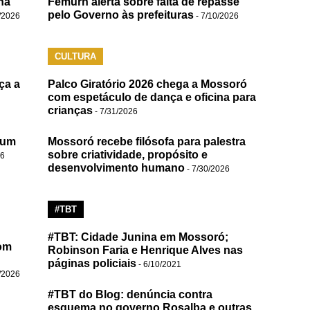
na
Femurn alerta sobre falta de repasse
pelo Governo às prefeituras
/2026
- 7/10/2026
CULTURA
ça a
Palco Giratório 2026 chega a Mossoró
com espetáculo de dança e oficina para
crianças
- 7/31/2026
 um
Mossoró recebe filósofa para palestra
sobre criatividade, propósito e
26
desenvolvimento humano
- 7/30/2026
#TBT
#TBT: Cidade Junina em Mossoró;
om
Robinson Faria e Henrique Alves nas
páginas policiais
- 6/10/2021
/2026
#TBT do Blog: denúncia contra
esquema no governo Rosalba e outras