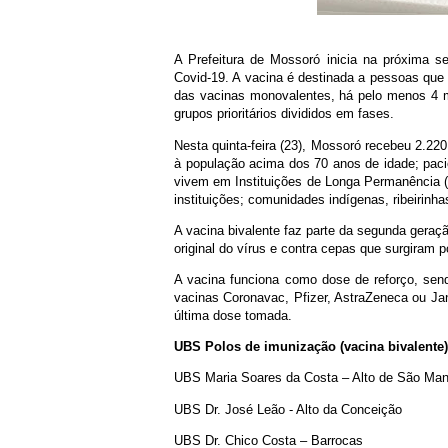
A Prefeitura de Mossoró inicia na próxima s
Covid-19. A vacina é destinada a pessoas que
das vacinas monovalentes, há pelo menos 4 m
grupos prioritários divididos em fases.
Nesta quinta-feira (23), Mossoró recebeu 2.220
à população acima dos 70 anos de idade; pac
vivem em Instituições de Longa Permanência (I
instituições; comunidades indígenas, ribeirinha
A vacina bivalente faz parte da segunda geraçã
original do vírus e contra cepas que surgiram
A vacina funciona como dose de reforço, se
vacinas Coronavac, Pfizer, AstraZeneca ou Jan
última dose tomada.
UBS Polos de imunização (vacina bivalente)
UBS Maria Soares da Costa – Alto de São Man
UBS Dr. José Leão - Alto da Conceição
UBS Dr. Chico Costa – Barrocas