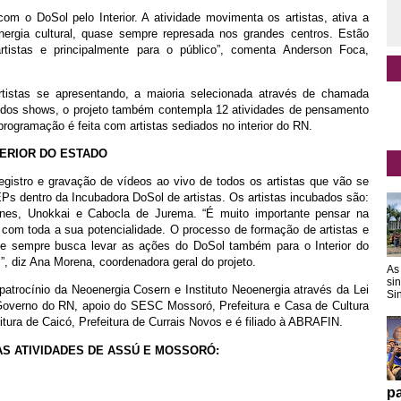
om o DoSol pelo Interior. A atividade movimenta os artistas, ativa a
nergia cultural, quase sempre represada nos grandes centros. Estão
rtistas e principalmente para o público”, comenta Anderson Foca,
istas se apresentando, a maioria selecionada através de chamada
 dos shows, o projeto também contempla 12 atividades de pensamento
rogramação é feita com artistas sediados no interior do RN.
TERIOR DO ESTADO
registro e gravação de vídeos ao vivo de todos os artistas que vão se
Ps dentro da Incubadora DoSol de artistas. Os artistas incubados são:
es, Unokkai e Cabocla de Jurema. “É muito importante pensar na
 com toda a sua potencialidade. O processo de formação de artistas e
ente sempre busca levar as ações do DoSol também para o Interior do
”, diz Ana Morena, coordenadora geral do projeto.
As
si
 patrocínio da Neoenergia Cosern e Instituto Neoenergia através da Lei
Sin
verno do RN, apoio do SESC Mossoró, Prefeitura e Casa de Cultura
tura de Caicó, Prefeitura de Currais Novos e é filiado à ABRAFIN.
S ATIVIDADES DE ASSÚ E MOSSORÓ:
pa