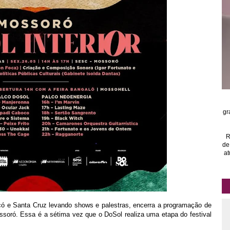
gr
R
de
at
icó e Santa Cruz levando shows e palestras, encerra a programação de
soró. Essa é a sétima vez que o DoSol realiza uma etapa do festival