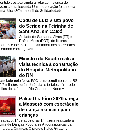
partido destaca ainda a relação histórica de
lyson com a legenda Uma publicação feita nesta
nta-feira (30) no perfil do Solidariedade...
Cadu de Lula visita povo
do Seridó na Feirinha de
Sant’Ana, em Caicó
Ao lado de Samanda Alves (PT) e
Rafael Motta (PDT), de líderes
gionais e locais, Cadu caminhou nos corredores
 feirinha com a governador...
Ministro da Saúde realiza
visita técnica à construção
do Hospital Metropolitano
do RN
nanciado pelo Novo PAC, empreendimento de R$
0,7 milhões será referência e fortalecerá a rede
blica de saúde no Rio Grande do Norte A...
Palco Giratório 2026 chega
a Mossoró com espetáculo
de dança e oficina para
crianças
 sábado, 1º de agosto, às 14h, será realizada a
icina de Danças Populares Afrodiaspóricas da
hia para Crianças O projeto Palco Giratór...