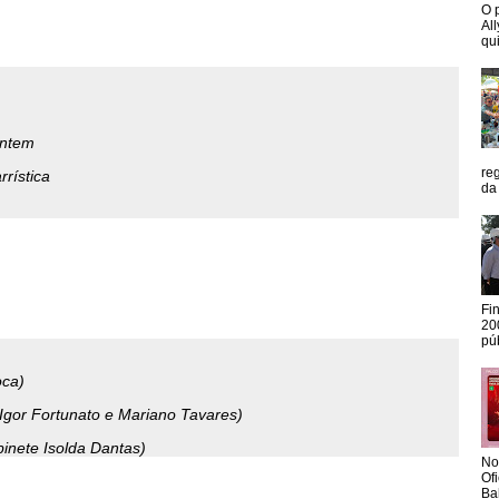
O 
Al
qui
Ontem
re
rística
da
Fi
20
pú
oca)
Igor Fortunato e Mariano Tavares)
binete Isolda Dantas)
No
Of
Ba