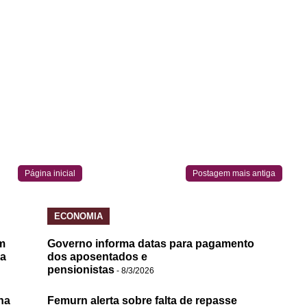
Página inicial
Postagem mais antiga
ECONOMIA
m
Governo informa datas para pagamento
da
dos aposentados e
pensionistas
- 8/3/2026
na
Femurn alerta sobre falta de repasse