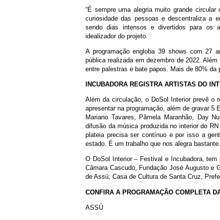
“É sempre uma alegria muito grande circular c
curiosidade das pessoas e descentraliza a e
sendo dias intensos e divertidos para os a
idealizador do projeto.
A programação engloba 39 shows com 27 art
pública realizada em dezembro de 2022. Além
entre palestras e bate papos. Mais de 80% da p
INCUBADORA REGISTRA ARTISTAS DO IN
Além da circulação, o DoSol Interior prevê o 
apresentar na programação, além de gravar 5 E
Mariano Tavares, Pâmela Maranhão, Day Nun
difusão da música produzida no interior do RN
plateia precisa ser contínuo e por isso a g
estado. É um trabalho que nos alegra bastante.
O DoSol Interior – Festival e Incubadora, tem
Câmara Cascudo, Fundação José Augusto e Go
de Assú, Casa de Cultura de Santa Cruz, Prefei
CONFIRA A PROGRAMAÇÃO COMPLETA DA
ASSÚ