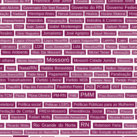
Francisco José Junior
Garibaldi Alves
s
Francisco do PT
Funarte
Fundeb
Governo do RN
Governo Feder
aldo Alckmin
Governador Dix-Sept Rosado
Henrique Alves
Hosp
itação
Haddad
Herval Sampaio
História
Horário Eleitoral
Impostos
Indústria & Comércio
Impeachment
Impugnação
Inclusão
Informe
Izabel Montenegro
ITEP
Ivan Junior
Jadson Rolim
Jai
Itaú/RN
Jaçanã/RN
Rosário
Jornalismo
José Agripino
Jório Nogueira
Josué Moreira
Jucurutu/RN
Lairinho
Lajes
odrigues
Lagoa d'Anta/RN
Lagoa Nova/RN
Lagoa Salgada/RN
Lari
LOA
Lula
Literatura
LMECC
Luís Gomes/RN
Macaíba/RN
Macau
Major Sale
Meio Ambiente
Meio Dia Mossoró
Meteorologia
Michel Temer
Mineração
Mi
Mossoró
e urbana
Mossoró Cidade Junina
Monte Alegre/RN
Mossoró.
er
Natal/RN
Natália Bonavides
Natal
Nayara Gadelha
Neilton Diógenes
Pagamento
Paralisação
Pablo Aires
Ouro Branco/RN
Pânico Moral
Paraíba
P
 dos Trabalhadores
Partido Liberal
Partido MDB
Partido Progr
Partido Novo
Paulinho Freire
PCdoB
Patu/RN
Pau dos Ferros/RN
PcD
PDT
ota
Pecuária
PMM
PM-RN
rio TCM
Plúvia Oliveira
Podem
Pluvia
PMB
Poço Branco/RN
 eleitoral
Política social
Políticas Públicas para as Mulheres
Políticas LGBTs
restação de Contas
PREVI-Mossoró
Previdência Social
Prisão
Procon
Rafael Motta
Reajuste
PV
Racismo
Raimundo Fernandes
Receita Federal
RN
Rio Grande do Norte
Robinson Faria
os
Ricardo Motta
Rodrig
São Gonçalo do Amarante/R
amento Básico
Santana do Matos/RN
Santo Antônio/RN