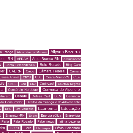
Allyson Bezerra
do Frango
Alexandre de Moraes
podi-RN
Areia Branca-RN
APRAM
Arquidiocese
Beto Rosado
N
Blog Carol
Bento Fernandes/RN
ier
CAERN
Câmara Federal
Caicó
Câmara
Causa Animal
CDL
Ceará-Mirim/RN
CEF
CBTU
MN
Codevasf
CNBB
CNI
CNJ
Coletivo Negras
al
Conversa de Alpendre
Consórcio Nordeste
Debate
atavero
Defesa Civil
DEM
Denúncia
o do Consumidor
Direitos da Criança e do Adolescente
Economia
Educação
S
DPU
Dra Vanessa
N
Emprotur-RN
Energia eólica
Entrevista
Enem
 Faria
Fafá Rosado
Fake news
fatima bezerra
iro
Fiern
Flávio Bolsonaro
FICRO
Filantropia