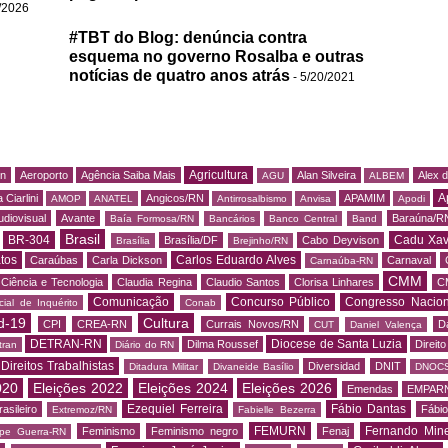
/2026
#TBT do Blog: denúncia contra
esquema no governo Rosalba e outras
notícias de quatro anos atrás
- 5/20/2021
Agricultura
rn
Aeroporto
Agência Saiba Mais
Alan Silveira
Alex 
AGU
ALBEM
A
 Ciarlini
Angicos/RN
APAMIM
AMOP
ANATEL
Antirrosalbismo
Anvisa
Apodi
udiovisual
Avante
Baraúna/R
Baía Formosa/RN
Bancários
Banco Central
Band
Brasil
BR-304
Cadu Xav
Brasília/DF
Cabo Deyvison
Brasília
Brejinho/RN
tos
Carlos Eduardo Alves
Caraúbas
Carla Dickson
Carnaval
Carnaúba-RN
CMM
Ciência e Tecnologia
Claudia Regina
Claudio Santos
Clorisa Linhares
C
Comunicação
Concurso Público
Congresso Nacion
ial de Inquérito
Conab
d-19
Cultura
CPI
CREA-RN
Currais Novos/RN
D
CUT
Daniel Valença
DETRAN-RN
Diocese de Santa Luzia
Dilma Roussef
Direit
tran
Diário do RN
Direitos Trabalhistas
Diversidad
DNIT
Ditadura Militar
Divaneide Basílio
DNOC
020
Eleições 2022
Eleições 2024
Eleições 2026
Emendas
EMPAR
Ezequiel Ferreira
Fábio Dantas
asileiro
Fábio
Extremoz/RN
Fabielle Bezerra
FEMURN
Fernando Mine
Feminismo
Feminismo negro
Fenaj
ipe Guerra-RN