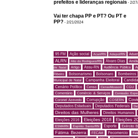
prefeitos e lideranças regionais
- 2/27
Vai ter chapa PP e PT? Ou PT e
PP?
- 2/21/2024
95 FM
Ação social
Adue
Acari/RN
Adepol/RN
ALRN
Álvaro Dias
Amélia
Alto do Rodrigues/RN
Assu-RN
Artigo
Audiência Pública
A
de Natal
Bolsonarismo
Bolsonaro
Bombeiros
Ribeiro
Campanha Eleitoral
Candida
Municipal de Natal
Cenário Político
Censo
CGU
CensoMossoró
Comentário
Comércio & Serviços
Comissão Espec
Covi
Corrupção
Coronel Azevedo
COSERN
Deputados Estaduais
Deputados Federais
De
Direitos das Mulheres
Direitos Humanos
Eleições 2018
Eleições 2
Eleições 2016
Esporte
Exército Br
ESMARN
Espírito Santo/RN
Fátima Bezerra
Fecomercio
FECAM
Fel