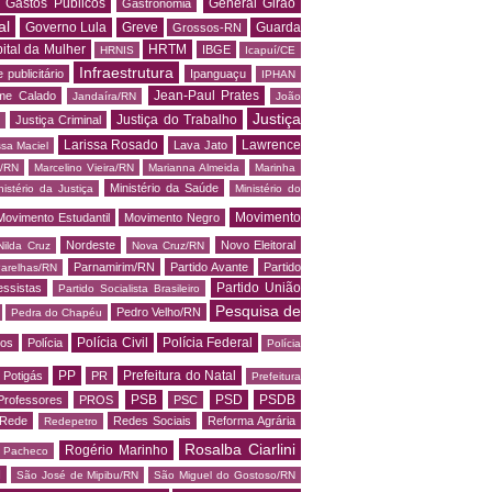
Gastos Públicos
General Girão
Gastronomia
al
Governo Lula
Greve
Guarda
Grossos-RN
ital da Mulher
HRTM
IBGE
HRNIS
Icapuí/CE
Infraestrutura
 publicitário
Ipanguaçu
IPHAN
Jean-Paul Prates
me Calado
Jandaíra/RN
João
Justiça
Justiça do Trabalho
Justiça Criminal
Larissa Rosado
Lawrence
Lava Jato
ssa Maciel
s/RN
Marcelino Vieira/RN
Marianna Almeida
Marinha
Ministério da Saúde
nistério da Justiça
Ministério do
Movimento
Movimento Estudantil
Movimento Negro
Nordeste
Novo Eleitoral
Nilda Cruz
Nova Cruz/RN
Parnamirim/RN
Partido Avante
Partido
arelhas/RN
Partido União
essistas
Partido Socialista Brasileiro
Pesquisa de
Pedro Velho/RN
Pedra do Chapéu
Polícia Civil
Polícia Federal
os
Polícia
Polícia
PP
Prefeitura do Natal
Potigás
PR
Prefeitura
PSB
PSD
PSDB
Professores
PROS
PSC
Rede
Redes Sociais
Reforma Agrária
Redepetro
Rosalba Ciarlini
Rogério Marinho
o Pacheco
N
São José de Mipibu/RN
São Miguel do Gostoso/RN