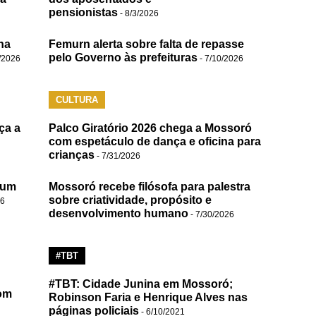
pensionistas
- 8/3/2026
na
Femurn alerta sobre falta de repasse
pelo Governo às prefeituras
/2026
- 7/10/2026
CULTURA
ça a
Palco Giratório 2026 chega a Mossoró
com espetáculo de dança e oficina para
crianças
- 7/31/2026
 um
Mossoró recebe filósofa para palestra
sobre criatividade, propósito e
26
desenvolvimento humano
- 7/30/2026
#TBT
#TBT: Cidade Junina em Mossoró;
om
Robinson Faria e Henrique Alves nas
páginas policiais
- 6/10/2021