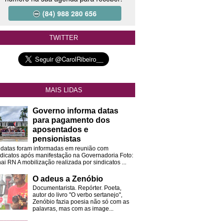
(84) 988 280 656
TWITTER
MAIS LIDAS
Governo informa datas
para pagamento dos
aposentados e
pensionistas
 datas foram informadas em reunião com
ndicatos após manifestação na Governadoria Foto:
ai RN A mobilização realizada por sindicatos ...
O adeus a Zenóbio
Documentarista. Repórter. Poeta,
autor do livro "O verbo sertanejo",
Zenóbio fazia poesia não só com as
palavras, mas com as image...