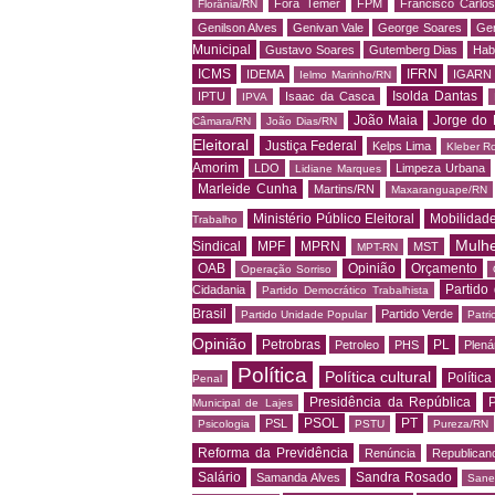
Fora Temer
FPM
Francisco Carlo
Florânia/RN
Genilson Alves
Genivan Vale
George Soares
Ger
Municipal
Gustavo Soares
Gutemberg Dias
Hab
ICMS
IFRN
IDEMA
IGARN
Ielmo Marinho/RN
Isolda Dantas
IPTU
Isaac da Casca
IPVA
João Maia
Jorge do 
Câmara/RN
João Dias/RN
Eleitoral
Justiça Federal
Kelps Lima
Kleber R
Amorim
LDO
Limpeza Urbana
Lidiane Marques
Marleide Cunha
Martins/RN
Maxaranguape/RN
Ministério Público Eleitoral
Mobilidad
Trabalho
Mulh
Sindical
MPF
MPRN
MST
MPT-RN
OAB
Opinião
Orçamento
Operação Sorriso
Partido
Cidadania
Partido Democrático Trabalhista
Brasil
Partido Verde
Partido Unidade Popular
Patri
Opinião
Petrobras
PL
Petroleo
PHS
Plená
Política
Política cultural
Política
Penal
Presidência da República
P
Municipal de Lajes
PSOL
PT
PSL
Psicologia
PSTU
Pureza/RN
Reforma da Previdência
Renúncia
Republican
Salário
Sandra Rosado
Samanda Alves
Sane