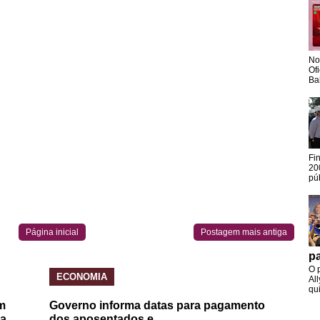
No
Of
Ba
Fi
20
pú
Página inicial
Postagem mais antiga
pa
O 
ECONOMIA
Al
qui
m
Governo informa datas para pagamento
da
dos aposentados e