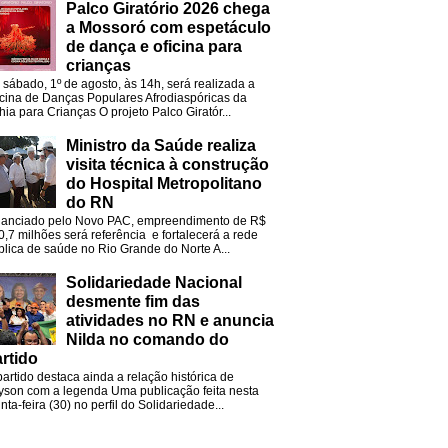
Palco Giratório 2026 chega
a Mossoró com espetáculo
de dança e oficina para
crianças
 sábado, 1º de agosto, às 14h, será realizada a
icina de Danças Populares Afrodiaspóricas da
hia para Crianças O projeto Palco Giratór...
Ministro da Saúde realiza
visita técnica à construção
do Hospital Metropolitano
do RN
nanciado pelo Novo PAC, empreendimento de R$
0,7 milhões será referência e fortalecerá a rede
blica de saúde no Rio Grande do Norte A...
Solidariedade Nacional
desmente fim das
atividades no RN e anuncia
Nilda no comando do
rtido
partido destaca ainda a relação histórica de
lyson com a legenda Uma publicação feita nesta
nta-feira (30) no perfil do Solidariedade...