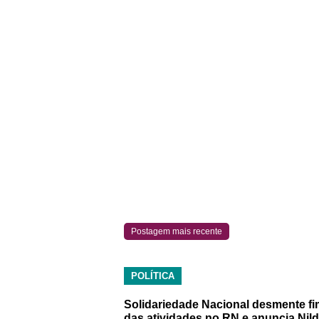
Postagem mais recente
POLÍTICA
Solidariedade Nacional desmente fi
das atividades no RN e anuncia Nil