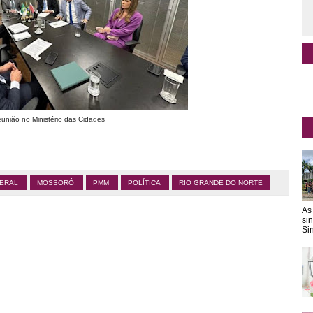
união no Ministério das Cidades
DERAL
MOSSORÓ
PMM
POLÍTICA
RIO GRANDE DO NORTE
As
si
Sin