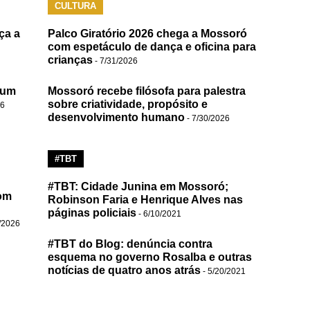
CULTURA
ça a
Palco Giratório 2026 chega a Mossoró
com espetáculo de dança e oficina para
crianças
- 7/31/2026
 um
Mossoró recebe filósofa para palestra
sobre criatividade, propósito e
26
desenvolvimento humano
- 7/30/2026
#TBT
#TBT: Cidade Junina em Mossoró;
om
Robinson Faria e Henrique Alves nas
páginas policiais
- 6/10/2021
/2026
#TBT do Blog: denúncia contra
esquema no governo Rosalba e outras
notícias de quatro anos atrás
- 5/20/2021