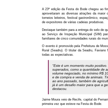
A 23ª edição da Festa do Bode chegou ao fim
aproveitaram as diversas atrações da maior 
torneios leiteiros, festival gastronômico, espa
de expositores de várias cadeias produtivas.
Destaque também para a entrega do selo de qua
ao Serviço de Inspeção Municipal (SIM) pa
familiares de cinco comunidades rurais do muni
O evento é promovido pela Prefeitura de Mosso
Rural (Seadru). O titular da Seadru, Faviano 
todas as expectativas.
“Este é um momento muito positivo
superados, como a quantidade de an
volume negociado, no mínimo R$ 10 
e de compra e venda de animais. T
ao ano passado, também de agriculto
já é um desafio maior para que a ge
destacou.
Jaime Moura veio de Recife, capital do Pernam
primeira vez que esteve na Festa do Bode.