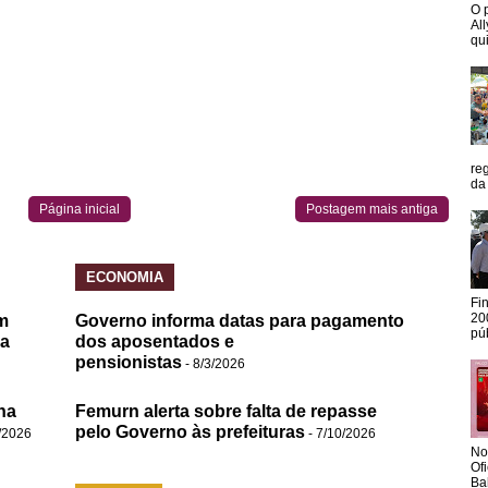
O 
Al
qui
re
da
Página inicial
Postagem mais antiga
ECONOMIA
Fi
20
m
Governo informa datas para pagamento
pú
da
dos aposentados e
pensionistas
- 8/3/2026
na
Femurn alerta sobre falta de repasse
pelo Governo às prefeituras
/2026
- 7/10/2026
No
Of
Ba