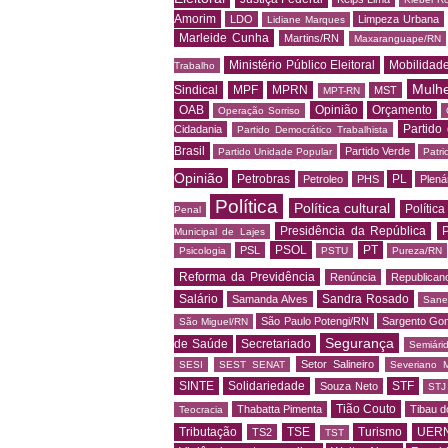
Amorim
LDO
Limpeza Urbana
Lidiane Marques
Marleide Cunha
Martins/RN
Maxaranguape/RN
Ministério Público Eleitoral
Mobilidad
Trabalho
Mulh
Sindical
MPF
MPRN
MST
MPT-RN
OAB
Opinião
Orçamento
Operação Sorriso
Partido
Cidadania
Partido Democrático Trabalhista
Brasil
Partido Verde
Partido Unidade Popular
Patri
Opinião
Petrobras
PL
Petroleo
PHS
Plená
Política
Política cultural
Política
Penal
Presidência da República
P
Municipal de Lajes
PSOL
PT
PSL
Psicologia
PSTU
Pureza/RN
Reforma da Previdência
Renúncia
Republican
Salário
Sandra Rosado
Samanda Alves
Sane
São Paulo Potengi/RN
Sargento Go
São Miguel/RN
Segurança
de Saúde
Secretariado
Semiári
Setor Salineiro
SESI
SEST SENAT
Severiano 
SINTE
Solidariedade
STF
Souza Neto
STJ
Tião Couto
Thabatta Pimenta
Tibau d
Teocracia
Tributação
TSE
Turismo
UER
TS2
TST