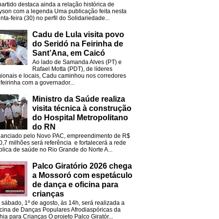
partido destaca ainda a relação histórica de
lyson com a legenda Uma publicação feita nesta
nta-feira (30) no perfil do Solidariedade...
Cadu de Lula visita povo
do Seridó na Feirinha de
Sant’Ana, em Caicó
Ao lado de Samanda Alves (PT) e
Rafael Motta (PDT), de líderes
gionais e locais, Cadu caminhou nos corredores
 feirinha com a governador...
Ministro da Saúde realiza
visita técnica à construção
do Hospital Metropolitano
do RN
nanciado pelo Novo PAC, empreendimento de R$
0,7 milhões será referência e fortalecerá a rede
blica de saúde no Rio Grande do Norte A...
Palco Giratório 2026 chega
a Mossoró com espetáculo
de dança e oficina para
crianças
 sábado, 1º de agosto, às 14h, será realizada a
icina de Danças Populares Afrodiaspóricas da
hia para Crianças O projeto Palco Giratór...