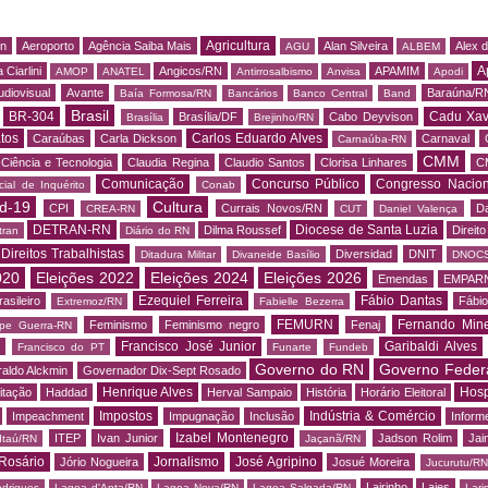
Agricultura
rn
Aeroporto
Agência Saiba Mais
Alan Silveira
Alex 
AGU
ALBEM
A
 Ciarlini
Angicos/RN
APAMIM
AMOP
ANATEL
Antirrosalbismo
Anvisa
Apodi
udiovisual
Avante
Baraúna/R
Baía Formosa/RN
Bancários
Banco Central
Band
Brasil
BR-304
Cadu Xav
Brasília/DF
Cabo Deyvison
Brasília
Brejinho/RN
tos
Carlos Eduardo Alves
Caraúbas
Carla Dickson
Carnaval
Carnaúba-RN
CMM
Ciência e Tecnologia
Claudia Regina
Claudio Santos
Clorisa Linhares
C
Comunicação
Concurso Público
Congresso Nacion
ial de Inquérito
Conab
d-19
Cultura
CPI
Currais Novos/RN
Da
CREA-RN
CUT
Daniel Valença
DETRAN-RN
Diocese de Santa Luzia
Dilma Roussef
Direit
tran
Diário do RN
Direitos Trabalhistas
Diversidad
DNIT
Ditadura Militar
Divaneide Basílio
DNOC
020
Eleições 2022
Eleições 2024
Eleições 2026
Emendas
EMPAR
Ezequiel Ferreira
Fábio Dantas
asileiro
Fábio
Extremoz/RN
Fabielle Bezerra
FEMURN
Fernando Mine
Feminismo
Feminismo negro
Fenaj
ipe Guerra-RN
Francisco José Junior
Garibaldi Alves
s
Francisco do PT
Funarte
Fundeb
Governo do RN
Governo Feder
aldo Alckmin
Governador Dix-Sept Rosado
Henrique Alves
Hosp
itação
Haddad
Herval Sampaio
História
Horário Eleitoral
Impostos
Indústria & Comércio
Impeachment
Impugnação
Inclusão
Informe
Izabel Montenegro
ITEP
Ivan Junior
Jadson Rolim
Jai
Itaú/RN
Jaçanã/RN
Rosário
Jornalismo
José Agripino
Jório Nogueira
Josué Moreira
Jucurutu/RN
Lairinho
Lajes
odrigues
Lagoa d'Anta/RN
Lagoa Nova/RN
Lagoa Salgada/RN
Lari