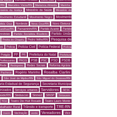
s/RN
Marcelino Vieira/RN
Marianna Almeida
Marinha
Ministério da Saúde
nistério da Justiça
Ministério do
Movimento
Movimento Estudantil
Movimento Negro
Nordeste
Novo Eleitoral
Nilda Cruz
Nova Cruz/RN
Parnamirim/RN
Partido Avante
Partido
arelhas/RN
Partido União
essistas
Partido Socialista Brasileiro
Pesquisa de
Pedro Velho/RN
Pedra do Chapéu
Polícia Civil
Polícia Federal
os
Polícia
Polícia
PP
Prefeitura do Natal
Potigás
PR
Prefeitura
PSB
PSD
PSDB
Professores
PROS
PSC
Rede
Redes Sociais
Reforma Agrária
Redepetro
Rosalba Ciarlini
Rogério Marinho
o Pacheco
N
São José de Mipibu/RN
São Miguel do Gostoso/RN
aria Estadual de Segurança
Secretaria Municipal
Servidores
irizados
Serviços urbanos
SESC
saúde/RN
Sinduscon
Sinmed
SINSP
Sintauern
Teatro Dix-Huit Rosado
Teatro Lauro Monte
TCU
TRE-RN
Trânsito e transporte
abalhador Rural
Vereadores
Vacinação
Vice
Uvern
verde