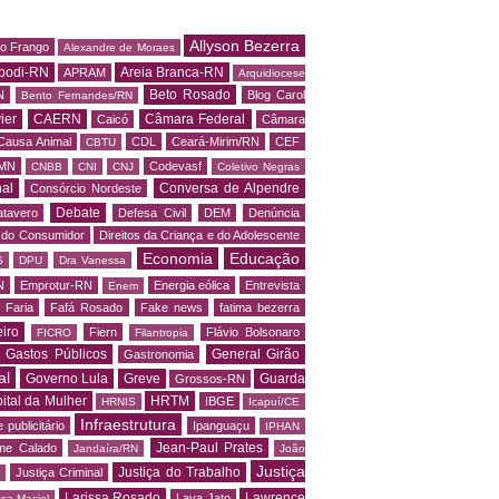
Allyson Bezerra
do Frango
Alexandre de Moraes
podi-RN
Areia Branca-RN
APRAM
Arquidiocese
Beto Rosado
N
Blog Carol
Bento Fernandes/RN
ier
CAERN
Câmara Federal
Caicó
Câmara
Causa Animal
CDL
Ceará-Mirim/RN
CEF
CBTU
MN
Codevasf
CNBB
CNI
CNJ
Coletivo Negras
al
Conversa de Alpendre
Consórcio Nordeste
Debate
tavero
Defesa Civil
DEM
Denúncia
o do Consumidor
Direitos da Criança e do Adolescente
Economia
Educação
S
DPU
Dra Vanessa
N
Emprotur-RN
Energia eólica
Entrevista
Enem
 Faria
Fafá Rosado
Fake news
fatima bezerra
iro
Fiern
Flávio Bolsonaro
FICRO
Filantropia
Gastos Públicos
General Girão
Gastronomia
al
Governo Lula
Greve
Guarda
Grossos-RN
ital da Mulher
HRTM
IBGE
HRNIS
Icapuí/CE
Infraestrutura
 publicitário
Ipanguaçu
IPHAN
Jean-Paul Prates
me Calado
Jandaíra/RN
João
Justiça
Justiça do Trabalho
Justiça Criminal
Larissa Rosado
Lawrence
Lava Jato
ssa Maciel