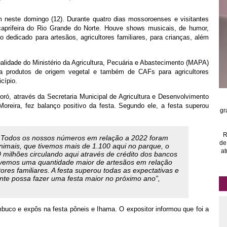
 neste domingo (12). Durante quatro dias mossoroenses e visitantes
caprifeira do Rio Grande do Norte. Houve shows musicais, de humor,
ço dedicado para artesãos, agricultores familiares, para crianças, além
lidade do Ministério da Agricultura, Pecuária e Abastecimento (MAPA)
ra produtos de origem vegetal e também de CAFs para agricultores
cípio.
ró, através da Secretaria Municipal de Agricultura e Desenvolvimento
Moreira, fez balanço positivo da festa. Segundo ele, a festa superou
gr
R
. Todos os nossos números em relação a 2022 foram
de
imais, que tivemos mais de 1.100 aqui no parque, o
at
milhões circulando aqui através de crédito dos bancos
ivemos uma quantidade maior de artesãos em relação
res familiares. A festa superou todas as expectativas e
nte possa fazer uma festa maior no próximo ano”,
buco e expôs na festa pôneis e Ihama. O expositor informou que foi a