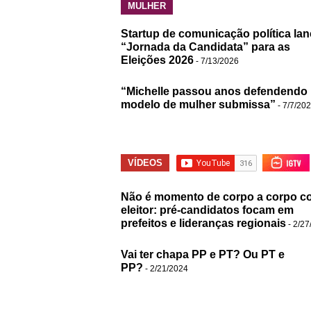
MULHER
Startup de comunicação política lan
“Jornada da Candidata” para as
Eleições 2026
- 7/13/2026
“Michelle passou anos defendendo
modelo de mulher submissa”
- 7/7/20
VÍDEOS
Não é momento de corpo a corpo c
eleitor: pré-candidatos focam em
prefeitos e lideranças regionais
- 2/27
Vai ter chapa PP e PT? Ou PT e
PP?
- 2/21/2024