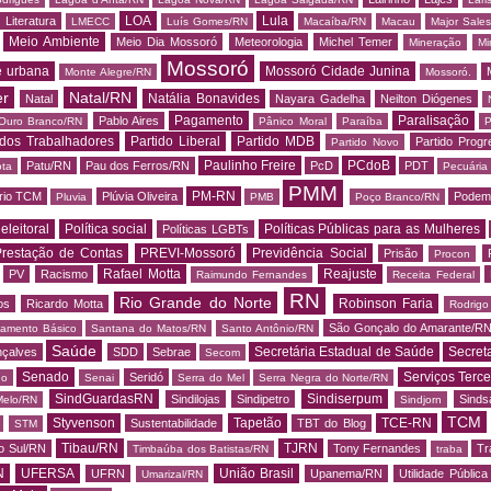
LOA
Lula
Literatura
LMECC
Luís Gomes/RN
Macaíba/RN
Macau
Major Sale
Meio Ambiente
Meio Dia Mossoró
Meteorologia
Michel Temer
Mineração
Mi
Mossoró
e urbana
Mossoró Cidade Junina
Monte Alegre/RN
Mossoró.
er
Natal/RN
Natália Bonavides
Natal
Nayara Gadelha
Neilton Diógenes
Pagamento
Paralisação
Pablo Aires
Ouro Branco/RN
Pânico Moral
Paraíba
P
 dos Trabalhadores
Partido Liberal
Partido MDB
Partido Progr
Partido Novo
Paulinho Freire
PCdoB
Patu/RN
Pau dos Ferros/RN
PcD
PDT
ota
Pecuária
PMM
PM-RN
rio TCM
Plúvia Oliveira
Podem
Pluvia
PMB
Poço Branco/RN
 eleitoral
Política social
Políticas Públicas para as Mulheres
Políticas LGBTs
restação de Contas
PREVI-Mossoró
Previdência Social
Prisão
Procon
Rafael Motta
Reajuste
PV
Racismo
Raimundo Fernandes
Receita Federal
RN
Rio Grande do Norte
Robinson Faria
os
Ricardo Motta
Rodrig
São Gonçalo do Amarante/R
amento Básico
Santana do Matos/RN
Santo Antônio/RN
Saúde
Secretária Estadual de Saúde
Secret
nçalves
SDD
Sebrae
Secom
Senado
Serviços Terce
Seridó
do
Senai
Serra do Mel
Serra Negra do Norte/RN
SindGuardasRN
Sindiserpum
Sindilojas
Sindipetro
Sind
Melo/RN
Sindjorn
TCM
Styvenson
Tapetão
TCE-RN
Sustentabilidade
TBT do Blog
STM
Tibau/RN
TJRN
o Sul/RN
Tony Fernandes
Tr
Timbaúba dos Batistas/RN
traba
N
UFERSA
União Brasil
UFRN
Upanema/RN
Utilidade Pública
Umarizal/RN