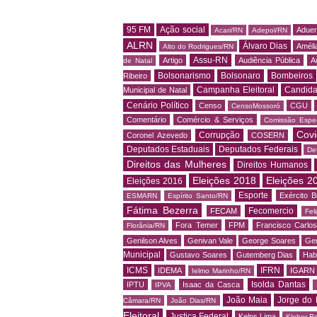
95 FM
Ação social
Adue
Acari/RN
Adepol/RN
ALRN
Álvaro Dias
Amélia
Alto do Rodrigues/RN
Assu-RN
Artigo
Audiência Pública
A
de Natal
Bolsonarismo
Bolsonaro
Bombeiros
Ribeiro
Campanha Eleitoral
Candida
Municipal de Natal
Cenário Político
Censo
CGU
CensoMossoró
Comentário
Comércio & Serviços
Comissão Espec
Covi
Corrupção
Coronel Azevedo
COSERN
Deputados Estaduais
Deputados Federais
De
Direitos das Mulheres
Direitos Humanos
Eleições 2018
Eleições 2
Eleições 2016
Esporte
Exército Br
ESMARN
Espírito Santo/RN
Fátima Bezerra
Fecomercio
FECAM
Fel
Fora Temer
FPM
Francisco Carlo
Florânia/RN
Genilson Alves
Genivan Vale
George Soares
Ger
Municipal
Gustavo Soares
Gutemberg Dias
Hab
ICMS
IFRN
IDEMA
IGARN
Ielmo Marinho/RN
Isolda Dantas
IPTU
Isaac da Casca
IPVA
João Maia
Jorge do 
Câmara/RN
João Dias/RN
Eleitoral
Justiça Federal
Kelps Lima
Kleber R