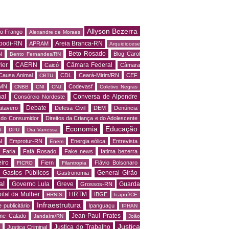
Allyson Bezerra
do Frango
Alexandre de Moraes
podi-RN
Areia Branca-RN
APRAM
Arquidiocese
Beto Rosado
N
Blog Carol
Bento Fernandes/RN
ier
CAERN
Câmara Federal
Caicó
Câmara
Causa Animal
CDL
Ceará-Mirim/RN
CEF
CBTU
MN
Codevasf
CNBB
CNI
CNJ
Coletivo Negras
al
Conversa de Alpendre
Consórcio Nordeste
Debate
atavero
Defesa Civil
DEM
Denúncia
o do Consumidor
Direitos da Criança e do Adolescente
Economia
Educação
S
DPU
Dra Vanessa
N
Emprotur-RN
Energia eólica
Entrevista
Enem
 Faria
Fafá Rosado
Fake news
fatima bezerra
iro
Fiern
Flávio Bolsonaro
FICRO
Filantropia
Gastos Públicos
General Girão
Gastronomia
al
Governo Lula
Greve
Guarda
Grossos-RN
ital da Mulher
HRTM
IBGE
HRNIS
Icapuí/CE
Infraestrutura
 publicitário
Ipanguaçu
IPHAN
Jean-Paul Prates
me Calado
Jandaíra/RN
João
Justiça
Justiça do Trabalho
Justiça Criminal