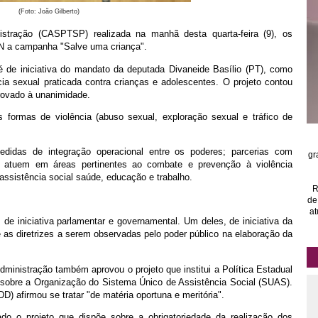
(Foto: João Gilberto)
istração (CASPTSP) realizada na manhã desta quarta-feira (9), os
RN a campanha "Salve uma criança".
 de iniciativa do mandato da deputada Divaneide Basílio (PT), como
a sexual praticada contra crianças e adolescentes. O projeto contou
provado à unanimidade.
s formas de violência (abuso sexual, exploração sexual e tráfico de
edidas de integração operacional entre os poderes; parcerias com
gr
ue atuem em áreas pertinentes ao combate e prevenção à violência
 assistência social saúde, educação e trabalho.
R
de
at
 de iniciativa parlamentar e governamental. Um deles,
de iniciativa da
 as diretrizes a serem observadas pelo poder público na elaboração da
inistração também aprovou o projeto que institui a Política Estadual
 sobre a Organização do Sistema Único de Assistência Social (SUAS).
D) afirmou se tratar "de matéria oportuna e meritória".
do o projeto que dispõe sobre a obrigatoriedade da realização dos