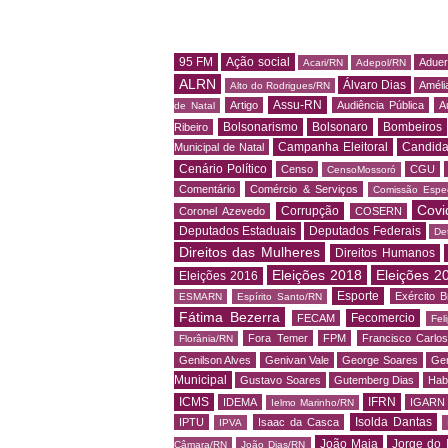
95 FM
Ação social
Adue
Acari/RN
Adepol/RN
ALRN
Álvaro Dias
Amélia
Alto do Rodrigues/RN
Assu-RN
Artigo
Audiência Pública
A
de Natal
Bolsonarismo
Bolsonaro
Bombeiros
Ribeiro
Campanha Eleitoral
Candida
Municipal de Natal
Cenário Político
Censo
CGU
CensoMossoró
Comentário
Comércio & Serviços
Comissão Espec
Covi
Corrupção
Coronel Azevedo
COSERN
Deputados Estaduais
Deputados Federais
De
Direitos das Mulheres
Direitos Humanos
Eleições 2018
Eleições 2
Eleições 2016
Esporte
Exército Br
ESMARN
Espírito Santo/RN
Fátima Bezerra
Fecomercio
FECAM
Fel
Fora Temer
FPM
Francisco Carlo
Florânia/RN
Genilson Alves
Genivan Vale
George Soares
Ger
Municipal
Gustavo Soares
Gutemberg Dias
Hab
ICMS
IFRN
IDEMA
IGARN
Ielmo Marinho/RN
Isolda Dantas
IPTU
Isaac da Casca
IPVA
João Maia
Jorge do 
Câmara/RN
João Dias/RN