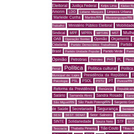
Eleitoral
Justiça Federal
Kelps Lima
Kleber R
Amorim
LDO
Limpeza Urbana
Lidiane Marques
Marleide Cunha
Martins/RN
Maxaranguape/RN
Ministério Público Eleitoral
Mobilidad
Trabalho
Mulh
Sindical
MPF
MPRN
MST
MPT-RN
OAB
Opinião
Orçamento
Operação Sorriso
Partido
Cidadania
Partido Democrático Trabalhista
Brasil
Partido Verde
Partido Unidade Popular
Patri
Opinião
Petrobras
PL
Petroleo
PHS
Plená
Política
Política cultural
Política
Penal
Presidência da República
P
Municipal de Lajes
PSOL
PT
PSL
Psicologia
PSTU
Pureza/RN
Reforma da Previdência
Renúncia
Republican
Salário
Sandra Rosado
Samanda Alves
Sane
São Paulo Potengi/RN
Sargento Go
São Miguel/RN
Segurança
de Saúde
Secretariado
Semiári
Setor Salineiro
SESI
SEST SENAT
Severiano 
SINTE
Solidariedade
STF
Souza Neto
STJ
Tião Couto
Thabatta Pimenta
Tibau d
Teocracia