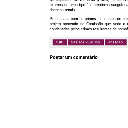
exames de urina tipo 1 e creatinina sanguíne
doenças renais.
Preocupada com os crimes resultantes do pre
projeto aprovado na Comissão que veda a
condenadas pelos crimes resultantes de homofo
ALRN
DIREITOS HUMANOS
MOSSORÓ
Postar um comentário