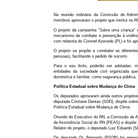
Na reunião ordinária da Comissão de Admin
membros aprovaram o projeto que institui no 
O projeto da campanha "Salve uma criança" é
mecanismo de combate e prevenção à violênci
com relatoria do Coronel Azevedo (PL) e foi a
O projeto se propõe a combater as diferente
pessoas), facilitando o pedido de socorro.
Para o seu êxito, poderão ser adotadas: m
entidades da sociedade civil organizada q
doméstica e familiar, como segurança pública,
Política Estadual sobre Mudança do Clima
Os deputados aprovaram ainda outros projetos
deputada Cristiane Dantas (SDD), dispõe sobre
Política Estadual sobre Mudança de Clima.
Oriundo do Executivo do RN, a Comissão de Adm
de Assistência Social do RN (PEAS) e dispõe
Relator do projeto, o deputado Luiz Eduardo (SD
Do deputado Dr. Bernardo (PSDB) foi aprova