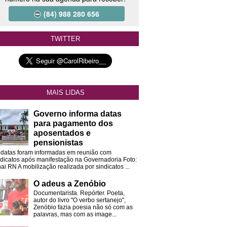
(84) 988 280 656
TWITTER
MAIS LIDAS
Governo informa datas
para pagamento dos
aposentados e
pensionistas
 datas foram informadas em reunião com
ndicatos após manifestação na Governadoria Foto:
ai RN A mobilização realizada por sindicatos ...
O adeus a Zenóbio
Documentarista. Repórter. Poeta,
autor do livro "O verbo sertanejo",
Zenóbio fazia poesia não só com as
palavras, mas com as image...