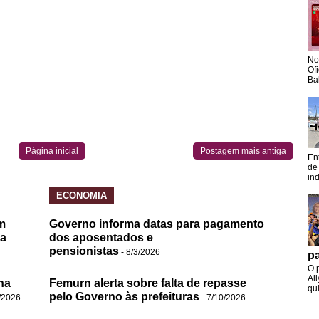
No
Of
Ba
Página inicial
Postagem mais antiga
En
de
in
ECONOMIA
m
Governo informa datas para pagamento
da
dos aposentados e
pensionistas
- 8/3/2026
pa
O 
Al
na
Femurn alerta sobre falta de repasse
qui
pelo Governo às prefeituras
/2026
- 7/10/2026