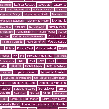
Larissa Rosado
Lawrence
Lava Jato
ssa Maciel
s/RN
Marcelino Vieira/RN
Marianna Almeida
Marinha
Ministério da Saúde
nistério da Justiça
Ministério do
Movimento
Movimento Estudantil
Movimento Negro
Nordeste
Novo Eleitoral
Nilda Cruz
Nova Cruz/RN
Parnamirim/RN
Partido Avante
Partido
arelhas/RN
Partido União
essistas
Partido Socialista Brasileiro
Pesquisa de
Pedro Velho/RN
Pedra do Chapéu
Polícia Civil
Polícia Federal
os
Polícia
Polícia
PP
Prefeitura do Natal
Potigás
PR
Prefeitura
PSB
PSD
PSDB
Professores
PROS
PSC
Rede
Redes Sociais
Reforma Agrária
Redepetro
Rosalba Ciarlini
Rogério Marinho
o Pacheco
N
São José de Mipibu/RN
São Miguel do Gostoso/RN
aria Estadual de Segurança
Secretaria Municipal
Servidores
irizados
Serviços urbanos
SESC
saúde/RN
Sinduscon
Sinmed
SINSP
Sintauern
Teatro Dix-Huit Rosado
Teatro Lauro Monte
TCU
TRE-RN
Trânsito e transporte
abalhador Rural