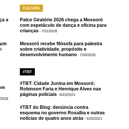
CULTURA
ça a
Palco Giratório 2026 chega a Mossoró
com espetáculo de dança e oficina para
crianças
- 7/31/2026
 um
Mossoró recebe filósofa para palestra
sobre criatividade, propósito e
26
desenvolvimento humano
- 7/30/2026
#TBT
#TBT: Cidade Junina em Mossoró;
om
Robinson Faria e Henrique Alves nas
páginas policiais
- 6/10/2021
/2026
#TBT do Blog: denúncia contra
esquema no governo Rosalba e outras
notícias de quatro anos atrás
- 5/20/2021