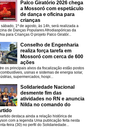
Palco Giratório 2026 chega
a Mossoró com espetáculo
de dança e oficina para
crianças
 sábado, 1º de agosto, às 14h, será realizada a
icina de Danças Populares Afrodiaspóricas da
hia para Crianças O projeto Palco Giratór...
Conselho de Engenharia
realiza força tarefa em
Mossoró com cerca de 600
ações
tre os principais alvos da fiscalização estão postos
 combustíveis, usinas e sistemas de energia solar,
dústrias, supermercados, hospi...
Solidariedade Nacional
desmente fim das
atividades no RN e anuncia
Nilda no comando do
rtido
partido destaca ainda a relação histórica de
lyson com a legenda Uma publicação feita nesta
nta-feira (30) no perfil do Solidariedade...