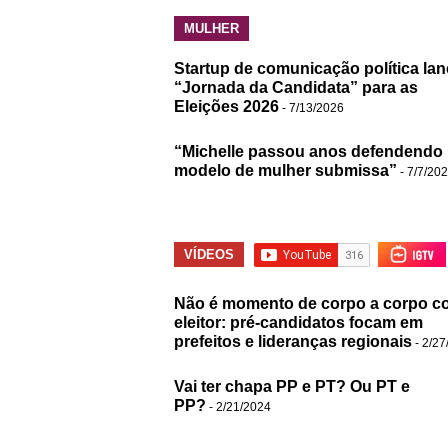
MULHER
Startup de comunicação política lan
“Jornada da Candidata” para as
Eleições 2026
- 7/13/2026
“Michelle passou anos defendendo
modelo de mulher submissa”
- 7/7/20
VÍDEOS
Não é momento de corpo a corpo c
eleitor: pré-candidatos focam em
prefeitos e lideranças regionais
- 2/27
Vai ter chapa PP e PT? Ou PT e
PP?
- 2/21/2024