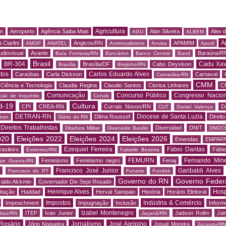
Agricultura
rn
Aeroporto
Agência Saiba Mais
Alan Silveira
Alex 
AGU
ALBEM
A
 Ciarlini
Angicos/RN
APAMIM
AMOP
ANATEL
Antirrosalbismo
Anvisa
Apodi
udiovisual
Avante
Baraúna/R
Baía Formosa/RN
Bancários
Banco Central
Band
Brasil
BR-304
Cadu Xav
Brasília/DF
Cabo Deyvison
Brasília
Brejinho/RN
tos
Carlos Eduardo Alves
Caraúbas
Carla Dickson
Carnaval
Carnaúba-RN
CMM
Ciência e Tecnologia
Claudia Regina
Claudio Santos
Clorisa Linhares
C
Comunicação
Concurso Público
Congresso Nacion
ial de Inquérito
Conab
d-19
Cultura
CPI
CREA-RN
Currais Novos/RN
D
CUT
Daniel Valença
DETRAN-RN
Diocese de Santa Luzia
Dilma Roussef
Direit
tran
Diário do RN
Direitos Trabalhistas
Diversidad
DNIT
Ditadura Militar
Divaneide Basílio
DNOC
020
Eleições 2022
Eleições 2024
Eleições 2026
Emendas
EMPAR
Ezequiel Ferreira
Fábio Dantas
asileiro
Fábio
Extremoz/RN
Fabielle Bezerra
FEMURN
Fernando Mine
Feminismo
Feminismo negro
Fenaj
ipe Guerra-RN
Francisco José Junior
Garibaldi Alves
s
Francisco do PT
Funarte
Fundeb
Governo do RN
Governo Feder
aldo Alckmin
Governador Dix-Sept Rosado
Henrique Alves
Hosp
itação
Haddad
Herval Sampaio
História
Horário Eleitoral
Impostos
Indústria & Comércio
Impeachment
Impugnação
Inclusão
Informe
Izabel Montenegro
ITEP
Ivan Junior
Jadson Rolim
Jai
Itaú/RN
Jaçanã/RN
Rosário
Jornalismo
José Agripino
Jório Nogueira
Josué Moreira
Jucurutu/RN