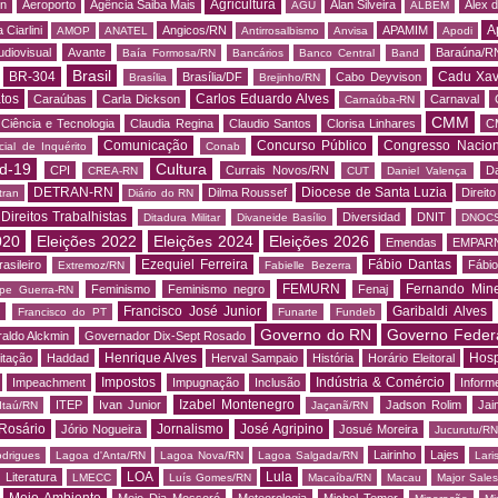
Agricultura
rn
Aeroporto
Agência Saiba Mais
Alan Silveira
Alex 
AGU
ALBEM
A
 Ciarlini
Angicos/RN
APAMIM
AMOP
ANATEL
Antirrosalbismo
Anvisa
Apodi
udiovisual
Avante
Baraúna/R
Baía Formosa/RN
Bancários
Banco Central
Band
Brasil
BR-304
Cadu Xav
Brasília/DF
Cabo Deyvison
Brasília
Brejinho/RN
tos
Carlos Eduardo Alves
Caraúbas
Carla Dickson
Carnaval
Carnaúba-RN
CMM
Ciência e Tecnologia
Claudia Regina
Claudio Santos
Clorisa Linhares
C
Comunicação
Concurso Público
Congresso Nacion
ial de Inquérito
Conab
d-19
Cultura
CPI
Currais Novos/RN
Da
CREA-RN
CUT
Daniel Valença
DETRAN-RN
Diocese de Santa Luzia
Dilma Roussef
Direit
tran
Diário do RN
Direitos Trabalhistas
Diversidad
DNIT
Ditadura Militar
Divaneide Basílio
DNOC
020
Eleições 2022
Eleições 2024
Eleições 2026
Emendas
EMPAR
Ezequiel Ferreira
Fábio Dantas
asileiro
Fábio
Extremoz/RN
Fabielle Bezerra
FEMURN
Fernando Mine
Feminismo
Feminismo negro
Fenaj
ipe Guerra-RN
Francisco José Junior
Garibaldi Alves
s
Francisco do PT
Funarte
Fundeb
Governo do RN
Governo Feder
aldo Alckmin
Governador Dix-Sept Rosado
Henrique Alves
Hosp
itação
Haddad
Herval Sampaio
História
Horário Eleitoral
Impostos
Indústria & Comércio
Impeachment
Impugnação
Inclusão
Informe
Izabel Montenegro
ITEP
Ivan Junior
Jadson Rolim
Jai
Itaú/RN
Jaçanã/RN
Rosário
Jornalismo
José Agripino
Jório Nogueira
Josué Moreira
Jucurutu/RN
Lairinho
Lajes
odrigues
Lagoa d'Anta/RN
Lagoa Nova/RN
Lagoa Salgada/RN
Lari
LOA
Lula
Literatura
LMECC
Luís Gomes/RN
Macaíba/RN
Macau
Major Sale
Meio Ambiente
Meio Dia Mossoró
Meteorologia
Michel Temer