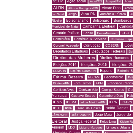
95 FM
Ação social
Adue
Acari/RN
Adepol/RN
ALRN
Álvaro Dias
Amélia
Alto do Rodrigues/RN
Assu-RN
Artigo
Audiência Pública
A
de Natal
Bolsonarismo
Bolsonaro
Bombeiros
Ribeiro
Campanha Eleitoral
Candida
Municipal de Natal
Cenário Político
Censo
CGU
CensoMossoró
Comentário
Comércio & Serviços
Comissão Espec
Covi
Corrupção
Coronel Azevedo
COSERN
Deputados Estaduais
Deputados Federais
De
Direitos das Mulheres
Direitos Humanos
Eleições 2018
Eleições 2
Eleições 2016
Esporte
Exército Br
ESMARN
Espírito Santo/RN
Fátima Bezerra
Fecomercio
FECAM
Fel
Fora Temer
FPM
Francisco Carlo
Florânia/RN
Genilson Alves
Genivan Vale
George Soares
Ger
Municipal
Gustavo Soares
Gutemberg Dias
Hab
ICMS
IFRN
IDEMA
IGARN
Ielmo Marinho/RN
Isolda Dantas
IPTU
Isaac da Casca
IPVA
João Maia
Jorge do 
Câmara/RN
João Dias/RN
Eleitoral
Justiça Federal
Kelps Lima
Kleber R
Amorim
LDO
Limpeza Urbana
Lidiane Marques
Marleide Cunha
Martins/RN