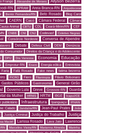
Allyson Bezerra
do Frango
Alexandre de Moraes
podi-RN
Areia Branca-RN
APRAM
Arquidiocese
Beto Rosado
N
Blog Carol
Bento Fernandes/RN
ier
CAERN
Câmara Federal
Caicó
Câmara
Causa Animal
CDL
Ceará-Mirim/RN
CEF
CBTU
MN
Codevasf
CNBB
CNI
CNJ
Coletivo Negras
al
Conversa de Alpendre
Consórcio Nordeste
Debate
tavero
Defesa Civil
DEM
Denúncia
o do Consumidor
Direitos da Criança e do Adolescente
Economia
Educação
S
DPU
Dra Vanessa
N
Emprotur-RN
Energia eólica
Entrevista
Enem
 Faria
Fafá Rosado
Fake news
fatima bezerra
iro
Fiern
Flávio Bolsonaro
FICRO
Filantropia
Gastos Públicos
General Girão
Gastronomia
al
Governo Lula
Greve
Guarda
Grossos-RN
ital da Mulher
HRTM
IBGE
HRNIS
Icapuí/CE
Infraestrutura
 publicitário
Ipanguaçu
IPHAN
Jean-Paul Prates
me Calado
Jandaíra/RN
João
Justiça
Justiça do Trabalho
Justiça Criminal
Larissa Rosado
Lawrence
Lava Jato
ssa Maciel
s/RN
Marcelino Vieira/RN
Marianna Almeida
Marinha
Ministério da Saúde