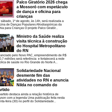
Palco Giratório 2026 chega
a Mossoró com espetáculo
de dança e oficina para
crianças
 sábado, 1º de agosto, às 14h, será realizada a
icina de Danças Populares Afrodiaspóricas da
hia para Crianças O projeto Palco Giratór...
Ministro da Saúde realiza
visita técnica à construção
do Hospital Metropolitano
do RN
nanciado pelo Novo PAC, empreendimento de R$
0,7 milhões será referência e fortalecerá a rede
blica de saúde no Rio Grande do Norte A...
Solidariedade Nacional
desmente fim das
atividades no RN e anuncia
Nilda no comando do
rtido
partido destaca ainda a relação histórica de
lyson com a legenda Uma publicação feita nesta
nta-feira (30) no perfil do Solidariedade...