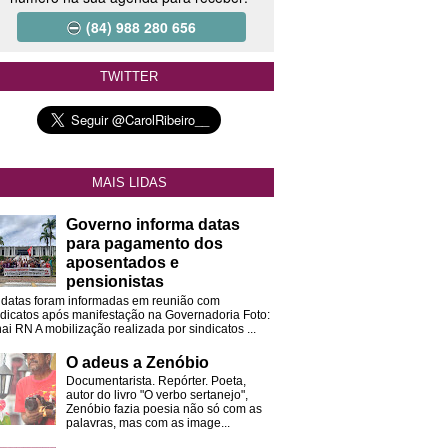
(84) 988 280 656
TWITTER
MAIS LIDAS
Governo informa datas
para pagamento dos
aposentados e
pensionistas
 datas foram informadas em reunião com
ndicatos após manifestação na Governadoria Foto:
ai RN A mobilização realizada por sindicatos ...
O adeus a Zenóbio
Documentarista. Repórter. Poeta,
autor do livro "O verbo sertanejo",
Zenóbio fazia poesia não só com as
palavras, mas com as image...