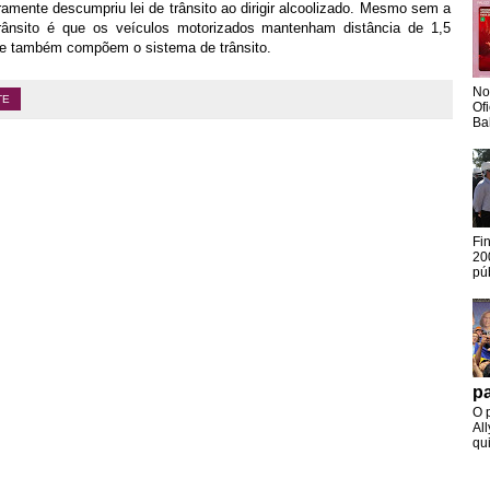
aramente descumpriu lei de trânsito ao dirigir alcoolizado. Mesmo sem a
rânsito é que os veículos motorizados mantenham distância de 1,5
 que também compõem o sistema de trânsito.
No
TE
Of
Ba
Fi
20
pú
pa
O 
Al
qui