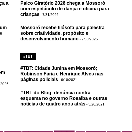
ça a
Palco Giratório 2026 chega a Mossoró
com espetáculo de dança e oficina para
crianças
- 7/31/2026
 um
Mossoró recebe filósofa para palestra
sobre criatividade, propósito e
26
desenvolvimento humano
- 7/30/2026
#TBT
#TBT: Cidade Junina em Mossoró;
om
Robinson Faria e Henrique Alves nas
páginas policiais
- 6/10/2021
/2026
#TBT do Blog: denúncia contra
esquema no governo Rosalba e outras
notícias de quatro anos atrás
- 5/20/2021