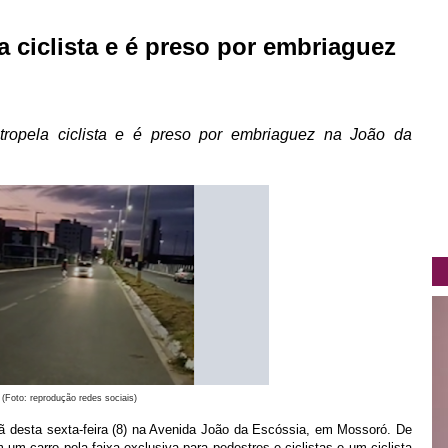
a ciclista e é preso por embriaguez
tropela ciclista e é preso por embriaguez na João da
(Foto: reprodução redes sociais)
desta sexta-feira (8) na Avenida João da Escóssia, em Mossoró. De
 um carro pela faixa exclusiva para pedestres e ciclistas e um ciclista