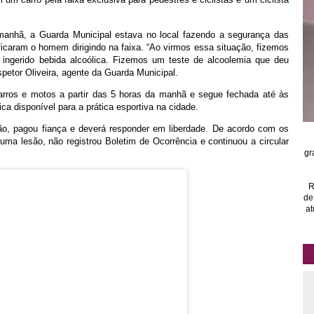
manhã, a Guarda Municipal estava no local fazendo a segurança das
icaram o homem dirigindo na faixa. “Ao virmos essa situação, fizemos
ngerido bebida alcoólica. Fizemos um teste de alcoolemia que deu
nspetor Oliveira, agente da Guarda Municipal.
 carros e motos a partir das 5 horas da manhã e segue fechada até às
ca disponível para a prática esportiva na cidade.
o, pagou fiança e deverá responder em liberdade. De acordo com os
huma lesão, não registrou Boletim de Ocorrência e continuou a circular
gr
R
de
at