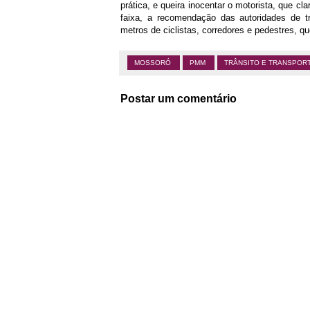
prática, e queira inocentar o motorista, que cl
faixa, a recomendação das autoridades de t
metros de ciclistas, corredores e pedestres,
MOSSORÓ
PMM
TRÂNSITO E TRANSPOR
Postar um comentário