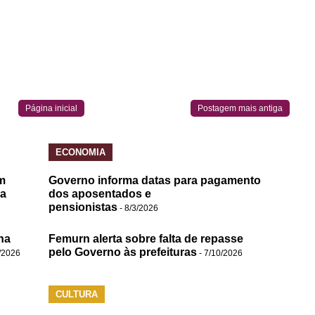
Página inicial
Postagem mais antiga
ECONOMIA
m
Governo informa datas para pagamento
da
dos aposentados e
pensionistas
- 8/3/2026
na
Femurn alerta sobre falta de repasse
pelo Governo às prefeituras
/2026
- 7/10/2026
CULTURA