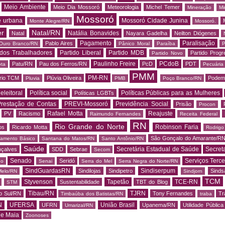
Meio Ambiente
Meio Dia Mossoró
Meteorologia
Michel Temer
Mineração
Mi
Mossoró
e urbana
Mossoró Cidade Junina
Monte Alegre/RN
Mossoró.
er
Natal/RN
Natália Bonavides
Natal
Nayara Gadelha
Neilton Diógenes
Pagamento
Paralisação
Pablo Aires
Ouro Branco/RN
Pânico Moral
Paraíba
P
 dos Trabalhadores
Partido Liberal
Partido MDB
Partido Progr
Partido Novo
Paulinho Freire
PCdoB
Patu/RN
Pau dos Ferros/RN
PcD
PDT
ota
Pecuária
PMM
PM-RN
rio TCM
Plúvia Oliveira
Podem
Pluvia
PMB
Poço Branco/RN
 eleitoral
Política social
Políticas Públicas para as Mulheres
Políticas LGBTs
restação de Contas
PREVI-Mossoró
Previdência Social
Prisão
Procon
Rafael Motta
Reajuste
PV
Racismo
Raimundo Fernandes
Receita Federal
RN
Rio Grande do Norte
Robinson Faria
os
Ricardo Motta
Rodrig
São Gonçalo do Amarante/R
amento Básico
Santana do Matos/RN
Santo Antônio/RN
Saúde
Secretária Estadual de Saúde
Secret
nçalves
SDD
Sebrae
Secom
Senado
Serviços Terce
Seridó
do
Senai
Serra do Mel
Serra Negra do Norte/RN
SindGuardasRN
Sindiserpum
Sindilojas
Sindipetro
Sind
Melo/RN
Sindjorn
TCM
Styvenson
Tapetão
TCE-RN
Sustentabilidade
TBT do Blog
STM
Tibau/RN
TJRN
o Sul/RN
Tony Fernandes
Tr
Timbaúba dos Batistas/RN
traba
N
UFERSA
União Brasil
UFRN
Upanema/RN
Utilidade Pública
Umarizal/RN
de Maia
Zoonoses