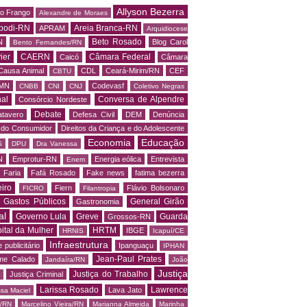
Allyson Bezerra
do Frango
Alexandre de Moraes
podi-RN
Areia Branca-RN
APRAM
Arquidiocese
Beto Rosado
N
Blog Carol
Bento Fernandes/RN
ier
CAERN
Câmara Federal
Caicó
Câmara
Causa Animal
CDL
Ceará-Mirim/RN
CEF
CBTU
MN
Codevasf
CNBB
CNI
CNJ
Coletivo Negras
al
Conversa de Alpendre
Consórcio Nordeste
Debate
tavero
Defesa Civil
DEM
Denúncia
o do Consumidor
Direitos da Criança e do Adolescente
Economia
Educação
S
DPU
Dra Vanessa
N
Emprotur-RN
Energia eólica
Entrevista
Enem
 Faria
Fafá Rosado
Fake news
fatima bezerra
iro
Fiern
Flávio Bolsonaro
FICRO
Filantropia
Gastos Públicos
General Girão
Gastronomia
al
Governo Lula
Greve
Guarda
Grossos-RN
ital da Mulher
HRTM
IBGE
HRNIS
Icapuí/CE
Infraestrutura
 publicitário
Ipanguaçu
IPHAN
Jean-Paul Prates
me Calado
Jandaíra/RN
João
Justiça
Justiça do Trabalho
Justiça Criminal
Larissa Rosado
Lawrence
Lava Jato
ssa Maciel
s/RN
Marcelino Vieira/RN
Marianna Almeida
Marinha