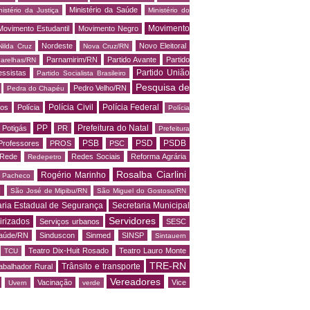
Ministério da Saúde
nistério da Justiça
Ministério do
Movimento
Movimento Estudantil
Movimento Negro
Nordeste
Novo Eleitoral
Nilda Cruz
Nova Cruz/RN
Parnamirim/RN
Partido Avante
Partido
arelhas/RN
Partido União
essistas
Partido Socialista Brasileiro
Pesquisa de
Pedro Velho/RN
Pedra do Chapéu
Polícia Civil
Polícia Federal
os
Polícia
Polícia
PP
Prefeitura do Natal
Potigás
PR
Prefeitura
PSB
PSD
PSDB
Professores
PROS
PSC
Rede
Redes Sociais
Reforma Agrária
Redepetro
Rosalba Ciarlini
Rogério Marinho
o Pacheco
N
São José de Mipibu/RN
São Miguel do Gostoso/RN
aria Estadual de Segurança
Secretaria Municipal
Servidores
irizados
Serviços urbanos
SESC
saúde/RN
Sinduscon
Sinmed
SINSP
Sintauern
Teatro Dix-Huit Rosado
Teatro Lauro Monte
TCU
TRE-RN
Trânsito e transporte
abalhador Rural
Vereadores
Vacinação
Vice
Uvern
verde