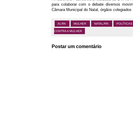
para colaborar com o debate diversos movimen
Câmara Municipal do Natal, órgãos colegiados e
ALRN
MULHER
NATAL/RN
POLÍTICAS
CONTRA A MULHER
Postar um comentário