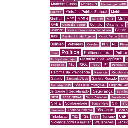
Marleide Cunha
Martins/RN
Maxaranguape/RN
Ministério Público Eleitoral
Mobilidad
Trabalho
Mulh
Sindical
MPF
MPRN
MST
MPT-RN
OAB
Opinião
Orçamento
Operação Sorriso
Partido
Cidadania
Partido Democrático Trabalhista
Brasil
Partido Verde
Partido Unidade Popular
Patri
Opinião
Petrobras
PL
Petroleo
PHS
Plená
Política
Política cultural
Política
Penal
Presidência da República
P
Municipal de Lajes
PSOL
PT
PSL
Psicologia
PSTU
Pureza/RN
Reforma da Previdência
Renúncia
Republican
Salário
Sandra Rosado
Samanda Alves
Sane
São Paulo Potengi/RN
Sargento Go
São Miguel/RN
Segurança
de Saúde
Secretariado
Semiári
Setor Salineiro
SESI
SEST SENAT
Severiano 
SINTE
Solidariedade
STF
Souza Neto
STJ
Tião Couto
Thabatta Pimenta
Tibau d
Teocracia
Tributação
TSE
Turismo
UER
TS2
TST
Violência contra a mulher
Walter Alves
Zenai