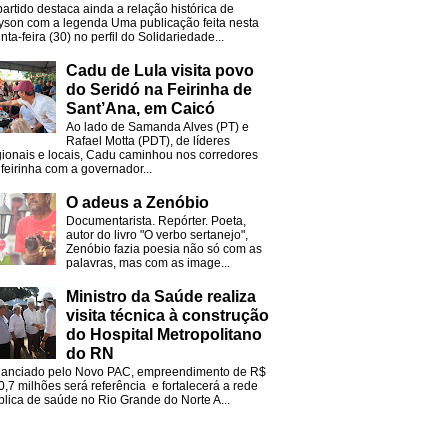
partido destaca ainda a relação histórica de
lyson com a legenda Uma publicação feita nesta
nta-feira (30) no perfil do Solidariedade...
Cadu de Lula visita povo
do Seridó na Feirinha de
Sant’Ana, em Caicó
Ao lado de Samanda Alves (PT) e
Rafael Motta (PDT), de líderes
gionais e locais, Cadu caminhou nos corredores
 feirinha com a governador...
O adeus a Zenóbio
Documentarista. Repórter. Poeta,
autor do livro "O verbo sertanejo",
Zenóbio fazia poesia não só com as
palavras, mas com as image...
Ministro da Saúde realiza
visita técnica à construção
do Hospital Metropolitano
do RN
nanciado pelo Novo PAC, empreendimento de R$
0,7 milhões será referência e fortalecerá a rede
blica de saúde no Rio Grande do Norte A...