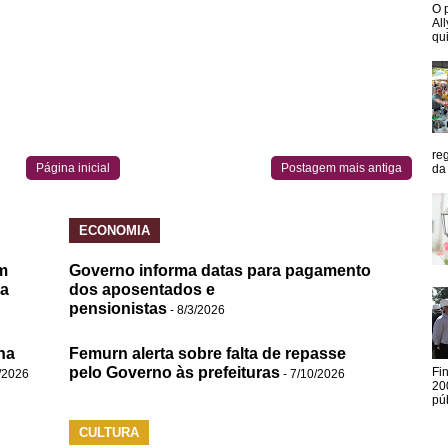
O 
Al
qui
re
Página inicial
Postagem mais antiga
da
ECONOMIA
m
Governo informa datas para pagamento
da
dos aposentados e
pensionistas
- 8/3/2026
na
Femurn alerta sobre falta de repasse
pelo Governo às prefeituras
Fi
/2026
- 7/10/2026
20
pú
CULTURA