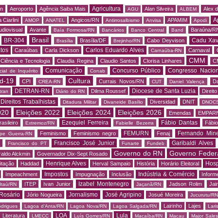
Agricultura
rn
Aeroporto
Agência Saiba Mais
Alan Silveira
Alex 
AGU
ALBEM
A
 Ciarlini
Angicos/RN
APAMIM
AMOP
ANATEL
Antirrosalbismo
Anvisa
Apodi
udiovisual
Avante
Baraúna/R
Baía Formosa/RN
Bancários
Banco Central
Band
Brasil
BR-304
Cadu Xav
Brasília/DF
Cabo Deyvison
Brasília
Brejinho/RN
tos
Carlos Eduardo Alves
Caraúbas
Carla Dickson
Carnaval
Carnaúba-RN
CMM
Ciência e Tecnologia
Claudia Regina
Claudio Santos
Clorisa Linhares
C
Comunicação
Concurso Público
Congresso Nacion
ial de Inquérito
Conab
d-19
Cultura
CPI
Currais Novos/RN
Da
CREA-RN
CUT
Daniel Valença
DETRAN-RN
Diocese de Santa Luzia
Dilma Roussef
Direit
tran
Diário do RN
Direitos Trabalhistas
Diversidad
DNIT
Ditadura Militar
Divaneide Basílio
DNOC
020
Eleições 2022
Eleições 2024
Eleições 2026
Emendas
EMPAR
Ezequiel Ferreira
Fábio Dantas
asileiro
Fábio
Extremoz/RN
Fabielle Bezerra
FEMURN
Fernando Mine
Feminismo
Feminismo negro
Fenaj
ipe Guerra-RN
Francisco José Junior
Garibaldi Alves
s
Francisco do PT
Funarte
Fundeb
Governo do RN
Governo Feder
aldo Alckmin
Governador Dix-Sept Rosado
Henrique Alves
Hosp
itação
Haddad
Herval Sampaio
História
Horário Eleitoral
Impostos
Indústria & Comércio
Impeachment
Impugnação
Inclusão
Informe
Izabel Montenegro
ITEP
Ivan Junior
Jadson Rolim
Jai
Itaú/RN
Jaçanã/RN
Rosário
Jornalismo
José Agripino
Jório Nogueira
Josué Moreira
Jucurutu/RN
Lairinho
Lajes
odrigues
Lagoa d'Anta/RN
Lagoa Nova/RN
Lagoa Salgada/RN
Lari
LOA
Lula
Literatura
LMECC
Luís Gomes/RN
Macaíba/RN
Macau
Major Sale