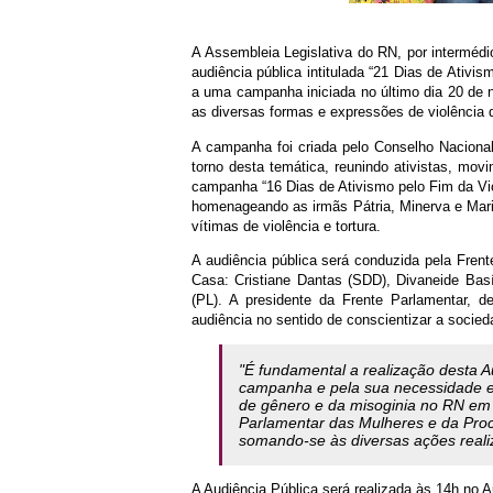
A Assembleia Legislativa do RN, por intermédio
audiência pública intitulada “21 Dias de Ativ
a uma campanha iniciada no último dia 20 de n
as diversas formas e expressões de violência 
A campanha foi criada pelo Conselho Naciona
torno desta temática, reunindo ativistas, mov
campanha “16 Dias de Ativismo pelo Fim da Vio
homenageando as irmãs Pátria, Minerva e Mar
vítimas de violência e tortura.
A audiência pública será conduzida pela Fren
Casa: Cristiane Dantas (SDD), Divaneide Bas
(PL). A presidente da Frente Parlamentar, d
audiência no sentido de conscientizar a socie
"É fundamental a realização desta 
campanha e pela sua necessidade e
de gênero e da misoginia no RN em 
Parlamentar das Mulheres e da Proc
somando-se às diversas ações reali
A Audiência Pública será realizada às 14h no 