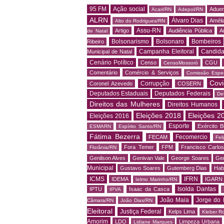
95 FM
Ação social
Adue
Acari/RN
Adepol/RN
ALRN
Álvaro Dias
Amélia
Alto do Rodrigues/RN
Assu-RN
Artigo
Audiência Pública
A
de Natal
Bolsonarismo
Bolsonaro
Bombeiros
Ribeiro
Campanha Eleitoral
Candida
Municipal de Natal
Cenário Político
Censo
CGU
CensoMossoró
Comentário
Comércio & Serviços
Comissão Espec
Covi
Corrupção
Coronel Azevedo
COSERN
Deputados Estaduais
Deputados Federais
De
Direitos das Mulheres
Direitos Humanos
Eleições 2018
Eleições 2
Eleições 2016
Esporte
Exército Br
ESMARN
Espírito Santo/RN
Fátima Bezerra
Fecomercio
FECAM
Fel
Fora Temer
FPM
Francisco Carlo
Florânia/RN
Genilson Alves
Genivan Vale
George Soares
Ger
Municipal
Gustavo Soares
Gutemberg Dias
Hab
ICMS
IFRN
IDEMA
IGARN
Ielmo Marinho/RN
Isolda Dantas
IPTU
Isaac da Casca
IPVA
João Maia
Jorge do 
Câmara/RN
João Dias/RN
Eleitoral
Justiça Federal
Kelps Lima
Kleber R
Amorim
LDO
Limpeza Urbana
Lidiane Marques