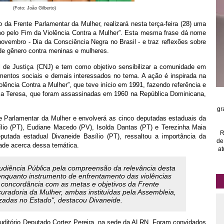
(Foto: João Gilberto)
 da Frente Parlamentar da Mulher, realizará nesta terça-feira (28) uma
ismo pelo Fim da Violência Contra a Mulher”. Esta mesma frase dá nome
ovembro - Dia da Consciência Negra no Brasil - e traz reflexões sobre
de gênero contra meninas e mulheres.
l de Justiça (CNJ) e tem como objetivo sensibilizar a comunidade em
imentos sociais e demais interessados no tema. A ação é inspirada na
lência Contra a Mulher”, que teve início em 1991, fazendo referência e
ia Teresa, que foram assassinadas em 1960 na República Dominicana,
gr
te Parlamentar da Mulher e envolverá as cinco deputadas estaduais da
ílio (PT), Eudiane Macedo (PV), Isolda Dantas (PT) e Terezinha Maia
R
eputada estadual Divaneide Basílio (PT), ressaltou a importância da
de
dade acerca dessa temática.
at
Audiência Pública pela compreensão da relevância desta
nquanto instrumento de enfrentamento das violências
concordância com as metas e objetivos da Frente
uradoria da Mulher, ambas instituídas pela Assembleia,
zadas no Estado", destacou Divaneide.
Auditório Deputado Cortez Pereira, na sede da ALRN. Foram convidados