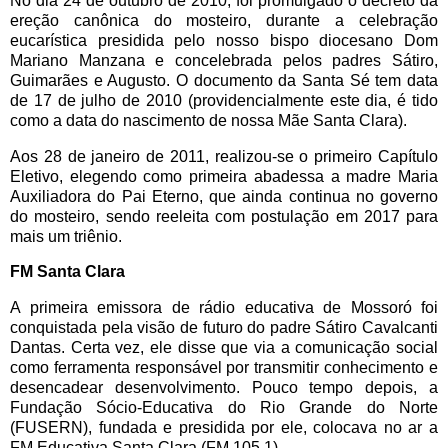
No dia 24 de outubro de 2010, foi promulgado o decreto da
ereção canônica do mosteiro, durante a celebração
eucarística presidida pelo nosso bispo diocesano Dom
Mariano Manzana e concelebrada pelos padres Sátiro,
Guimarães e Augusto. O documento da Santa Sé tem data
de 17 de julho de 2010 (providencialmente este dia, é tido
como a data do nascimento de nossa Mãe Santa Clara).
Aos 28 de janeiro de 2011, realizou-se o primeiro Capítulo
Eletivo, elegendo como primeira abadessa a madre Maria
Auxiliadora do Pai Eterno, que ainda continua no governo
do mosteiro, sendo reeleita com postulação em 2017 para
mais um triênio.
FM Santa Clara
A primeira emissora de rádio educativa de Mossoró foi
conquistada pela visão de futuro do padre Sátiro Cavalcanti
Dantas. Certa vez, ele disse que via a comunicação social
como ferramenta responsável por transmitir conhecimento e
desencadear desenvolvimento. Pouco tempo depois, a
Fundação Sócio-Educativa do Rio Grande do Norte
(FUSERN), fundada e presidida por ele, colocava no ar a
FM Educativa Santa Clara (FM 105,1).