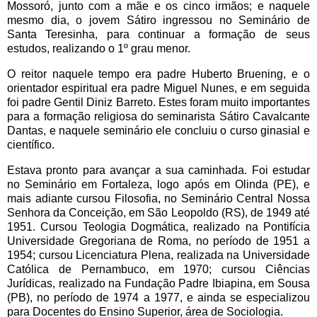
Mossoró, junto com a mãe e os cinco irmãos; e naquele
mesmo dia, o jovem Sátiro ingressou no Seminário de
Santa Teresinha, para continuar a formação de seus
estudos, realizando o 1º grau menor.
O reitor naquele tempo era padre Huberto Bruening, e o
orientador espiritual era padre Miguel Nunes, e em seguida
foi padre Gentil Diniz Barreto. Estes foram muito importantes
para a formação religiosa do seminarista Sátiro Cavalcante
Dantas, e naquele seminário ele concluiu o curso ginasial e
científico.
Estava pronto para avançar a sua caminhada. Foi estudar
no Seminário em Fortaleza, logo após em Olinda (PE), e
mais adiante cursou Filosofia, no Seminário Central Nossa
Senhora da Conceição, em São Leopoldo (RS), de 1949 até
1951. Cursou Teologia Dogmática, realizado na Pontifícia
Universidade Gregoriana de Roma, no período de 1951 a
1954; cursou Licenciatura Plena, realizada na Universidade
Católica de Pernambuco, em 1970; cursou Ciências
Jurídicas, realizado na Fundação Padre Ibiapina, em Sousa
(PB), no período de 1974 a 1977, e ainda se especializou
para Docentes do Ensino Superior, área de Sociologia.