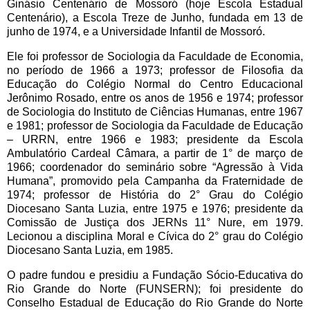
Ginásio Centenário de Mossoró (hoje Escola Estadual
Centenário), a Escola Treze de Junho, fundada em 13 de
junho de 1974, e a Universidade Infantil de Mossoró.
Ele foi professor de Sociologia da Faculdade de Economia,
no período de 1966 a 1973; professor de Filosofia da
Educação do Colégio Normal do Centro Educacional
Jerônimo Rosado, entre os anos de 1956 e 1974; professor
de Sociologia do Instituto de Ciências Humanas, entre 1967
e 1981; professor de Sociologia da Faculdade de Educação
– URRN, entre 1966 e 1983; presidente da Escola
Ambulatório Cardeal Câmara, a partir de 1° de março de
1966; coordenador do seminário sobre “Agressão à Vida
Humana”, promovido pela Campanha da Fraternidade de
1974; professor de História do 2° Grau do Colégio
Diocesano Santa Luzia, entre 1975 e 1976; presidente da
Comissão de Justiça dos JERNs 11° Nure, em 1979.
Lecionou a disciplina Moral e Cívica do 2° grau do Colégio
Diocesano Santa Luzia, em 1985.
O padre fundou e presidiu a Fundação Sócio-Educativa do
Rio Grande do Norte (FUNSERN); foi presidente do
Conselho Estadual de Educação do Rio Grande do Norte