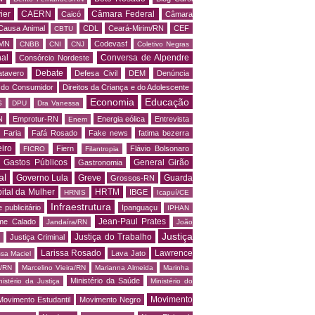
ier
CAERN
Câmara Federal
Caicó
Câmara
Causa Animal
CDL
Ceará-Mirim/RN
CEF
CBTU
MN
Codevasf
CNBB
CNI
CNJ
Coletivo Negras
al
Conversa de Alpendre
Consórcio Nordeste
Debate
tavero
Defesa Civil
DEM
Denúncia
o do Consumidor
Direitos da Criança e do Adolescente
Economia
Educação
S
DPU
Dra Vanessa
N
Emprotur-RN
Energia eólica
Entrevista
Enem
 Faria
Fafá Rosado
Fake news
fatima bezerra
iro
Fiern
Flávio Bolsonaro
FICRO
Filantropia
Gastos Públicos
General Girão
Gastronomia
al
Governo Lula
Greve
Guarda
Grossos-RN
ital da Mulher
HRTM
IBGE
HRNIS
Icapuí/CE
Infraestrutura
 publicitário
Ipanguaçu
IPHAN
Jean-Paul Prates
me Calado
Jandaíra/RN
João
Justiça
Justiça do Trabalho
Justiça Criminal
Larissa Rosado
Lawrence
Lava Jato
ssa Maciel
s/RN
Marcelino Vieira/RN
Marianna Almeida
Marinha
Ministério da Saúde
nistério da Justiça
Ministério do
Movimento
Movimento Estudantil
Movimento Negro