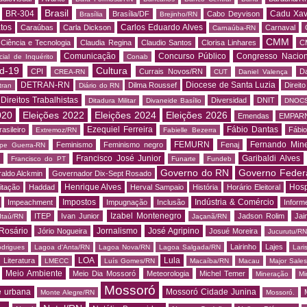
Brasil
BR-304
Cadu Xav
Brasília/DF
Cabo Deyvison
Brasília
Brejinho/RN
tos
Carlos Eduardo Alves
Caraúbas
Carla Dickson
Carnaval
Carnaúba-RN
CMM
Ciência e Tecnologia
Claudia Regina
Claudio Santos
Clorisa Linhares
C
Comunicação
Concurso Público
Congresso Nacion
ial de Inquérito
Conab
d-19
Cultura
CPI
Currais Novos/RN
Da
CREA-RN
CUT
Daniel Valença
DETRAN-RN
Diocese de Santa Luzia
Dilma Roussef
Direit
tran
Diário do RN
Direitos Trabalhistas
Diversidad
DNIT
Ditadura Militar
Divaneide Basílio
DNOC
020
Eleições 2022
Eleições 2024
Eleições 2026
Emendas
EMPAR
Ezequiel Ferreira
Fábio Dantas
asileiro
Fábio
Extremoz/RN
Fabielle Bezerra
FEMURN
Fernando Mine
Feminismo
Feminismo negro
Fenaj
ipe Guerra-RN
Francisco José Junior
Garibaldi Alves
s
Francisco do PT
Funarte
Fundeb
Governo do RN
Governo Feder
aldo Alckmin
Governador Dix-Sept Rosado
Henrique Alves
Hosp
itação
Haddad
Herval Sampaio
História
Horário Eleitoral
Impostos
Indústria & Comércio
Impeachment
Impugnação
Inclusão
Informe
Izabel Montenegro
ITEP
Ivan Junior
Jadson Rolim
Jai
Itaú/RN
Jaçanã/RN
Rosário
Jornalismo
José Agripino
Jório Nogueira
Josué Moreira
Jucurutu/RN
Lairinho
Lajes
odrigues
Lagoa d'Anta/RN
Lagoa Nova/RN
Lagoa Salgada/RN
Lari
LOA
Lula
Literatura
LMECC
Luís Gomes/RN
Macaíba/RN
Macau
Major Sale
Meio Ambiente
Meio Dia Mossoró
Meteorologia
Michel Temer
Mineração
Mi
Mossoró
e urbana
Mossoró Cidade Junina
Monte Alegre/RN
Mossoró.