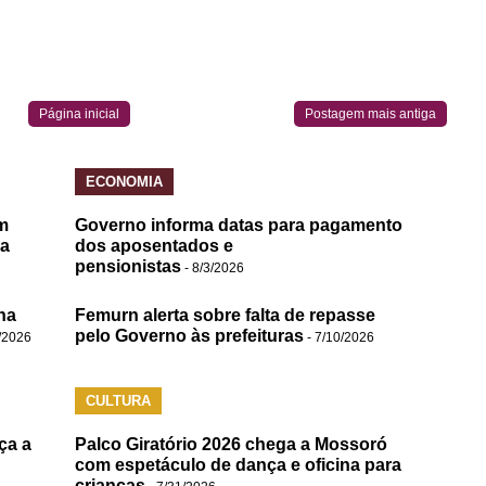
Página inicial
Postagem mais antiga
ECONOMIA
m
Governo informa datas para pagamento
da
dos aposentados e
pensionistas
- 8/3/2026
na
Femurn alerta sobre falta de repasse
pelo Governo às prefeituras
/2026
- 7/10/2026
CULTURA
ça a
Palco Giratório 2026 chega a Mossoró
com espetáculo de dança e oficina para
crianças