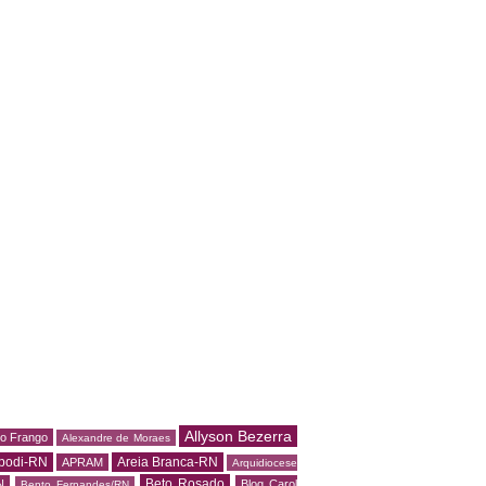
Allyson Bezerra
do Frango
Alexandre de Moraes
podi-RN
Areia Branca-RN
APRAM
Arquidiocese
Beto Rosado
N
Blog Carol
Bento Fernandes/RN