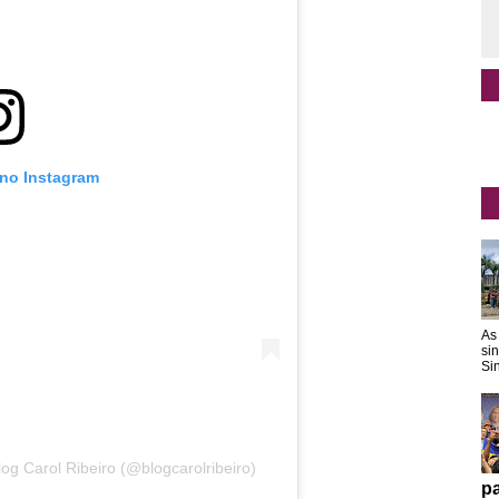
 no Instagram
As
si
Sin
og Carol Ribeiro (@blogcarolribeiro)
pa