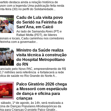
partido destaca ainda a relação histórica de
lyson com a legenda Uma publicação feita nesta
nta-feira (30) no perfil do Solidariedade...
Cadu de Lula visita povo
do Seridó na Feirinha de
Sant’Ana, em Caicó
Ao lado de Samanda Alves (PT) e
Rafael Motta (PDT), de líderes
gionais e locais, Cadu caminhou nos corredores
 feirinha com a governador...
Ministro da Saúde realiza
visita técnica à construção
do Hospital Metropolitano
do RN
nanciado pelo Novo PAC, empreendimento de R$
0,7 milhões será referência e fortalecerá a rede
blica de saúde no Rio Grande do Norte A...
Palco Giratório 2026 chega
a Mossoró com espetáculo
de dança e oficina para
crianças
 sábado, 1º de agosto, às 14h, será realizada a
icina de Danças Populares Afrodiaspóricas da
hia para Crianças O projeto Palco Giratór...