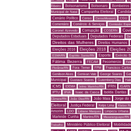
Bolsonarismo
Bolsonaro
Bombeiros
Ribeiro
Campanha Eleitoral
Candida
Municipal de Natal
Cenário Político
Censo
CGU
CensoMossoró
Comentário
Comércio & Serviços
Comissão Espec
Covi
Corrupção
Coronel Azevedo
COSERN
Deputados Estaduais
Deputados Federais
De
Direitos das Mulheres
Direitos Humanos
Eleições 2018
Eleições 2
Eleições 2016
Esporte
Exército Br
ESMARN
Espírito Santo/RN
Fátima Bezerra
Fecomercio
FECAM
Fel
Fora Temer
FPM
Francisco Carlo
Florânia/RN
Genilson Alves
Genivan Vale
George Soares
Ger
Municipal
Gustavo Soares
Gutemberg Dias
Hab
ICMS
IFRN
IDEMA
IGARN
Ielmo Marinho/RN
Isolda Dantas
IPTU
Isaac da Casca
IPVA
João Maia
Jorge do 
Câmara/RN
João Dias/RN
Eleitoral
Justiça Federal
Kelps Lima
Kleber R
Amorim
LDO
Limpeza Urbana
Lidiane Marques
Marleide Cunha
Martins/RN
Maxaranguape/RN
Ministério Público Eleitoral
Mobilidad
Trabalho