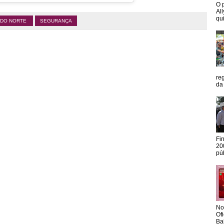
O 
Al
qui
 DO NORTE
SEGURANÇA
re
da
Fi
20
pú
No
Of
Ba