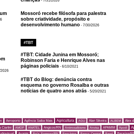
- 7/31/2026
 um
Mossoró recebe filósofa para palestra
sobre criatividade, propósito e
26
desenvolvimento humano
- 7/30/2026
#TBT
#TBT: Cidade Junina em Mossoró;
om
Robinson Faria e Henrique Alves nas
páginas policiais
- 6/10/2021
/2026
#TBT do Blog: denúncia contra
esquema no governo Rosalba e outras
notícias de quatro anos atrás
- 5/20/2021
Agricultura
rn
Aeroporto
Agência Saiba Mais
Alan Silveira
Alex 
AGU
ALBEM
A
 Ciarlini
Angicos/RN
APAMIM
AMOP
ANATEL
Antirrosalbismo
Anvisa
Apodi
udiovisual
Avante
Baraúna/R
Baía Formosa/RN
Bancários
Banco Central
Band