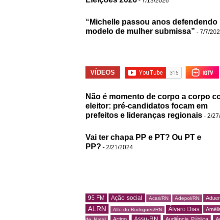
- 7/13/2026
“Michelle passou anos defendendo
modelo de mulher submissa”
- 7/7/20
VÍDEOS
Não é momento de corpo a corpo c
eleitor: pré-candidatos focam em
prefeitos e lideranças regionais
- 2/27
Vai ter chapa PP e PT? Ou PT e
PP?
- 2/21/2024
95 FM
Ação social
Adue
Acari/RN
Adepol/RN
ALRN
Álvaro Dias
Amélia
Alto do Rodrigues/RN
Assu-RN
Artigo
Audiência Pública
A
de Natal