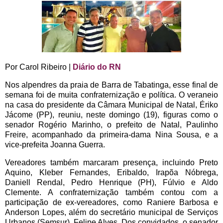
Por Carol Ribeiro |
Diário do RN
Nos alpendres da praia de Barra de Tabatinga, esse final de
semana foi de muita confraternização e política. O veraneio
na casa do presidente da Câmara Municipal de Natal, Ériko
Jácome (PP), reuniu, neste domingo (19), figuras como o
senador Rogério Marinho, o prefeito de Natal, Paulinho
Freire, acompanhado da primeira-dama Nina Sousa, e a
vice-prefeita Joanna Guerra.
Vereadores também marcaram presença, incluindo Preto
Aquino, Kleber Fernandes, Eribaldo, Irapõa Nóbrega,
Daniell Rendal, Pedro Henrique (PH), Fúlvio e Aldo
Clemente. A confraternização também contou com a
participação de ex-vereadores, como Raniere Barbosa e
Anderson Lopes, além do secretário municipal de Serviços
Urbanos (Semsur), Felipe Alves. Dos convidados, o senador