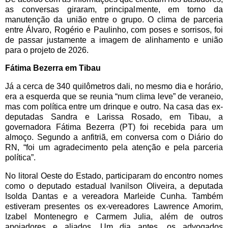
as conversas giraram, principalmente, em torno da
manutenção da união entre o grupo. O clima de parceria
entre Álvaro, Rogério e Paulinho, com poses e sorrisos, foi
de passar justamente a imagem de alinhamento e união
para o projeto de 2026.
Fátima Bezerra em Tibau
Já a cerca de 340 quilômetros dali, no mesmo dia e horário,
era a esquerda que se reunia “num clima leve” de veraneio,
mas com política entre um drinque e outro. Na casa das ex-
deputadas Sandra e Larissa Rosado, em Tibau, a
governadora Fátima Bezerra (PT) foi recebida para um
almoço. Segundo a anfitriã, em conversa com o Diário do
RN, “foi um agradecimento pela atenção e pela parceria
política”.
No litoral Oeste do Estado, participaram do encontro nomes
como o deputado estadual Ivanilson Oliveira, a deputada
Isolda Dantas e a vereadora Marleide Cunha. Também
estiveram presentes os ex-vereadores Lawrence Amorim,
Izabel Montenegro e Carmem Julia, além de outros
apoiadores e aliados. Um dia antes, os advogados