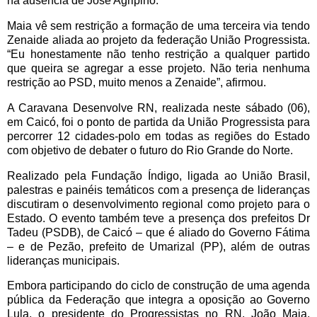
na ausência de José Agripino.
Maia vê sem restrição a formação de uma terceira via tendo
Zenaide aliada ao projeto da federação União Progressista.
“Eu honestamente não tenho restrição a qualquer partido
que queira se agregar a esse projeto. Não teria nenhuma
restrição ao PSD, muito menos a Zenaide”, afirmou.
A Caravana Desenvolve RN, realizada neste sábado (06),
em Caicó, foi o ponto de partida da União Progressista para
percorrer 12 cidades-polo em todas as regiões do Estado
com objetivo de debater o futuro do Rio Grande do Norte.
Realizado pela Fundação Índigo, ligada ao União Brasil,
palestras e painéis temáticos com a presença de lideranças
discutiram o desenvolvimento regional como projeto para o
Estado. O evento também teve a presença dos prefeitos Dr
Tadeu (PSDB), de Caicó – que é aliado do Governo Fátima
– e de Pezão, prefeito de Umarizal (PP), além de outras
lideranças municipais.
Embora participando do ciclo de construção de uma agenda
pública da Federação que integra a oposição ao Governo
Lula, o presidente do Progressistas no RN, João Maia,