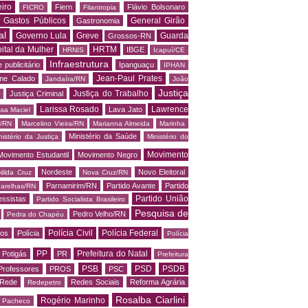
iro
Fiern
Flávio Bolsonaro
FICRO
Filantropia
Gastos Públicos
General Girão
Gastronomia
al
Governo Lula
Greve
Guarda
Grossos-RN
ital da Mulher
HRTM
IBGE
HRNIS
Icapuí/CE
Infraestrutura
 publicitário
Ipanguaçu
IPHAN
Jean-Paul Prates
me Calado
Jandaíra/RN
João
Justiça
Justiça do Trabalho
Justiça Criminal
Larissa Rosado
Lawrence
Lava Jato
ssa Maciel
s/RN
Marcelino Vieira/RN
Marianna Almeida
Marinha
Ministério da Saúde
nistério da Justiça
Ministério do
Movimento
Movimento Estudantil
Movimento Negro
Nordeste
Novo Eleitoral
Nilda Cruz
Nova Cruz/RN
Parnamirim/RN
Partido Avante
Partido
arelhas/RN
Partido União
essistas
Partido Socialista Brasileiro
Pesquisa de
Pedro Velho/RN
Pedra do Chapéu
Polícia Civil
Polícia Federal
os
Polícia
Polícia
PP
Prefeitura do Natal
Potigás
PR
Prefeitura
PSB
PSD
PSDB
Professores
PROS
PSC
Rede
Redes Sociais
Reforma Agrária
Redepetro
Rosalba Ciarlini
Rogério Marinho
o Pacheco