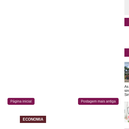
As
si
Sin
Página inicial
Postagem mais antiga
ECONOMIA