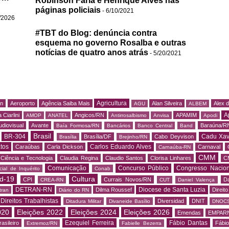
Robinson Faria e Henrique Alves nas
páginas policiais
- 6/10/2021
/2026
#TBT do Blog: denúncia contra
esquema no governo Rosalba e outras
notícias de quatro anos atrás
- 5/20/2021
Agricultura
rn
Aeroporto
Agência Saiba Mais
Alan Silveira
Alex 
AGU
ALBEM
A
 Ciarlini
Angicos/RN
APAMIM
AMOP
ANATEL
Antirrosalbismo
Anvisa
Apodi
udiovisual
Avante
Baraúna/R
Baía Formosa/RN
Bancários
Banco Central
Band
Brasil
BR-304
Cadu Xav
Brasília/DF
Cabo Deyvison
Brasília
Brejinho/RN
tos
Carlos Eduardo Alves
Caraúbas
Carla Dickson
Carnaval
Carnaúba-RN
CMM
Ciência e Tecnologia
Claudia Regina
Claudio Santos
Clorisa Linhares
C
Comunicação
Concurso Público
Congresso Nacion
ial de Inquérito
Conab
d-19
Cultura
CPI
Currais Novos/RN
Da
CREA-RN
CUT
Daniel Valença
DETRAN-RN
Diocese de Santa Luzia
Dilma Roussef
Direit
tran
Diário do RN
Direitos Trabalhistas
Diversidad
DNIT
Ditadura Militar
Divaneide Basílio
DNOC
020
Eleições 2022
Eleições 2024
Eleições 2026
Emendas
EMPAR
Ezequiel Ferreira
Fábio Dantas
asileiro
Fábio
Extremoz/RN
Fabielle Bezerra