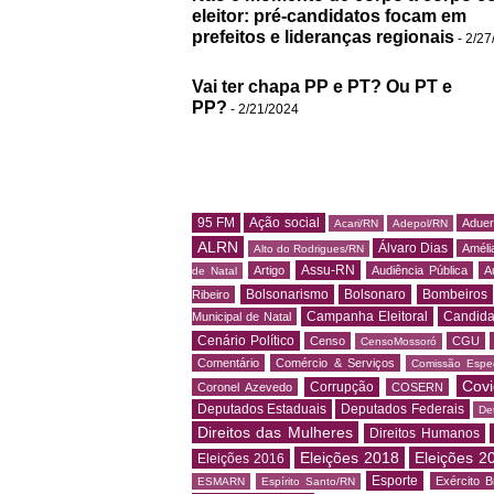
eleitor: pré-candidatos focam em
prefeitos e lideranças regionais
- 2/27
Vai ter chapa PP e PT? Ou PT e
PP?
- 2/21/2024
95 FM
Ação social
Adue
Acari/RN
Adepol/RN
ALRN
Álvaro Dias
Amélia
Alto do Rodrigues/RN
Assu-RN
Artigo
Audiência Pública
A
de Natal
Bolsonarismo
Bolsonaro
Bombeiros
Ribeiro
Campanha Eleitoral
Candida
Municipal de Natal
Cenário Político
Censo
CGU
CensoMossoró
Comentário
Comércio & Serviços
Comissão Espec
Covi
Corrupção
Coronel Azevedo
COSERN
Deputados Estaduais
Deputados Federais
De
Direitos das Mulheres
Direitos Humanos
Eleições 2018
Eleições 2
Eleições 2016
Esporte
Exército Br
ESMARN
Espírito Santo/RN