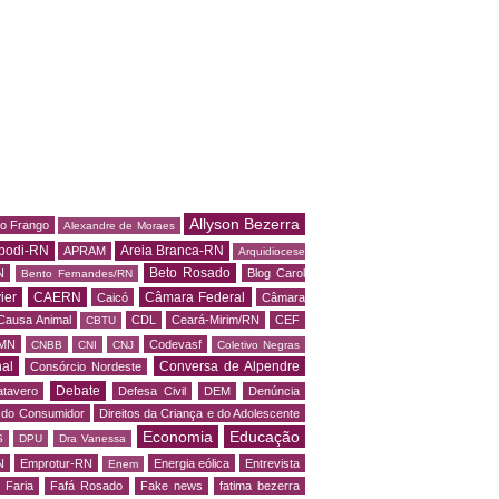
Allyson Bezerra
do Frango
Alexandre de Moraes
podi-RN
Areia Branca-RN
APRAM
Arquidiocese
Beto Rosado
N
Blog Carol
Bento Fernandes/RN
ier
CAERN
Câmara Federal
Caicó
Câmara
Causa Animal
CDL
Ceará-Mirim/RN
CEF
CBTU
MN
Codevasf
CNBB
CNI
CNJ
Coletivo Negras
al
Conversa de Alpendre
Consórcio Nordeste
Debate
tavero
Defesa Civil
DEM
Denúncia
o do Consumidor
Direitos da Criança e do Adolescente
Economia
Educação
S
DPU
Dra Vanessa
N
Emprotur-RN
Energia eólica
Entrevista
Enem
 Faria
Fafá Rosado
Fake news
fatima bezerra