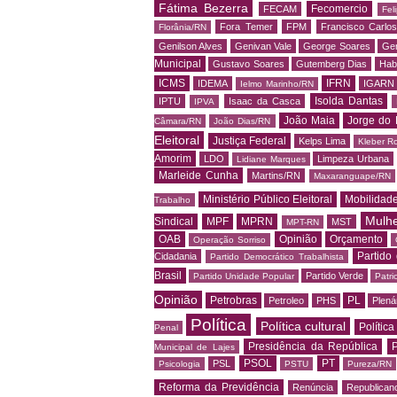
Fátima Bezerra
Fecomercio
FECAM
Fel
Fora Temer
FPM
Francisco Carlo
Florânia/RN
Genilson Alves
Genivan Vale
George Soares
Ger
Municipal
Gustavo Soares
Gutemberg Dias
Hab
ICMS
IFRN
IDEMA
IGARN
Ielmo Marinho/RN
Isolda Dantas
IPTU
Isaac da Casca
IPVA
João Maia
Jorge do 
Câmara/RN
João Dias/RN
Eleitoral
Justiça Federal
Kelps Lima
Kleber R
Amorim
LDO
Limpeza Urbana
Lidiane Marques
Marleide Cunha
Martins/RN
Maxaranguape/RN
Ministério Público Eleitoral
Mobilidad
Trabalho
Mulh
Sindical
MPF
MPRN
MST
MPT-RN
OAB
Opinião
Orçamento
Operação Sorriso
Partido
Cidadania
Partido Democrático Trabalhista
Brasil
Partido Verde
Partido Unidade Popular
Patri
Opinião
Petrobras
PL
Petroleo
PHS
Plená
Política
Política cultural
Política
Penal
Presidência da República
P
Municipal de Lajes
PSOL
PT
PSL
Psicologia
PSTU
Pureza/RN
Reforma da Previdência
Renúncia
Republican