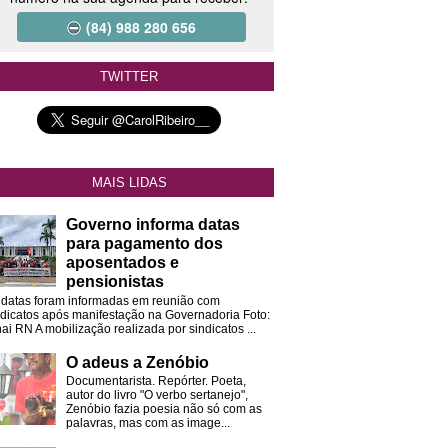
(84) 988 280 656
TWITTER
MAIS LIDAS
Governo informa datas
para pagamento dos
aposentados e
pensionistas
 datas foram informadas em reunião com
ndicatos após manifestação na Governadoria Foto:
ai RN A mobilização realizada por sindicatos ...
O adeus a Zenóbio
Documentarista. Repórter. Poeta,
autor do livro "O verbo sertanejo",
Zenóbio fazia poesia não só com as
palavras, mas com as image...