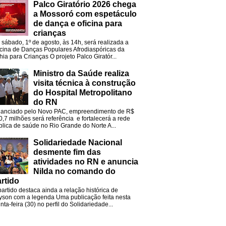
Palco Giratório 2026 chega
a Mossoró com espetáculo
de dança e oficina para
crianças
 sábado, 1º de agosto, às 14h, será realizada a
icina de Danças Populares Afrodiaspóricas da
hia para Crianças O projeto Palco Giratór...
Ministro da Saúde realiza
visita técnica à construção
do Hospital Metropolitano
do RN
nanciado pelo Novo PAC, empreendimento de R$
0,7 milhões será referência e fortalecerá a rede
blica de saúde no Rio Grande do Norte A...
Solidariedade Nacional
desmente fim das
atividades no RN e anuncia
Nilda no comando do
rtido
partido destaca ainda a relação histórica de
lyson com a legenda Uma publicação feita nesta
nta-feira (30) no perfil do Solidariedade...