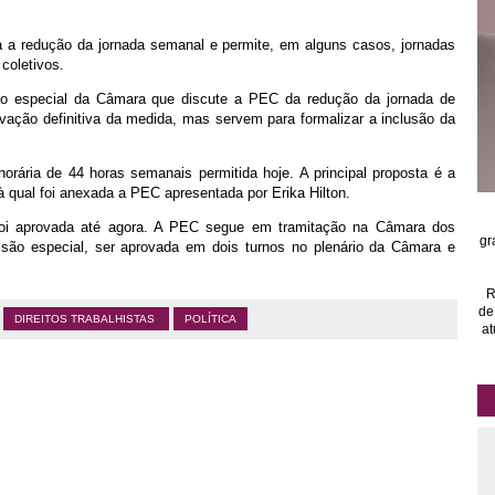
a a redução da jornada semanal e permite, em alguns casos, jornadas
coletivos.
ão especial da Câmara que discute a PEC da redução da jornada de
vação definitiva da medida, mas servem para formalizar a inclusão da
rária de 44 horas semanais permitida hoje. A principal proposta é a
 qual foi anexada a PEC apresentada por Erika Hilton.
foi aprovada até agora. A PEC segue em tramitação na Câmara dos
gr
são especial, ser aprovada em dois turnos no plenário da Câmara e
R
de
DIREITOS TRABALHISTAS
POLÍTICA
at