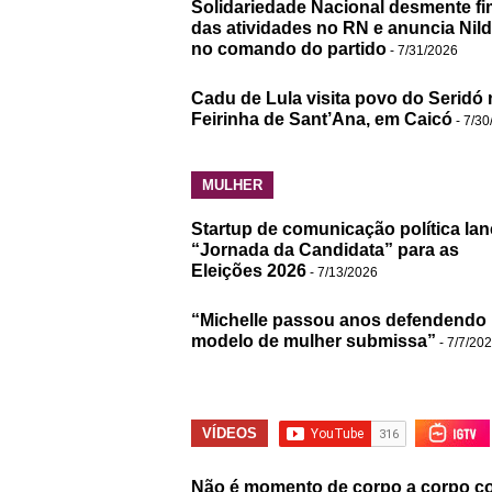
Solidariedade Nacional desmente fi
das atividades no RN e anuncia Nil
no comando do partido
- 7/31/2026
Cadu de Lula visita povo do Seridó 
Feirinha de Sant’Ana, em Caicó
- 7/30
MULHER
Startup de comunicação política lan
“Jornada da Candidata” para as
Eleições 2026
- 7/13/2026
“Michelle passou anos defendendo
modelo de mulher submissa”
- 7/7/20
VÍDEOS
Não é momento de corpo a corpo c