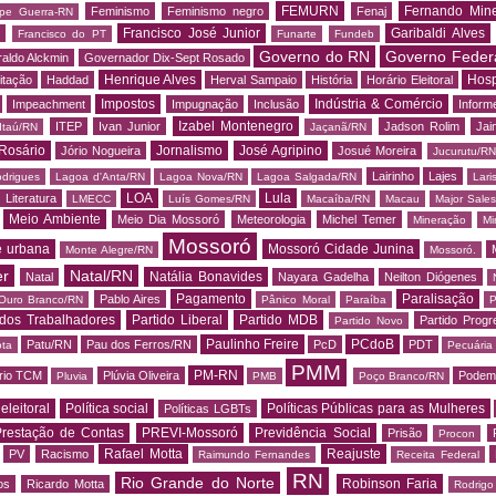
FEMURN
Fernando Mine
Feminismo
Feminismo negro
Fenaj
ipe Guerra-RN
Francisco José Junior
Garibaldi Alves
s
Francisco do PT
Funarte
Fundeb
Governo do RN
Governo Feder
aldo Alckmin
Governador Dix-Sept Rosado
Henrique Alves
Hosp
itação
Haddad
Herval Sampaio
História
Horário Eleitoral
Impostos
Indústria & Comércio
Impeachment
Impugnação
Inclusão
Informe
Izabel Montenegro
ITEP
Ivan Junior
Jadson Rolim
Jai
Itaú/RN
Jaçanã/RN
Rosário
Jornalismo
José Agripino
Jório Nogueira
Josué Moreira
Jucurutu/RN
Lairinho
Lajes
odrigues
Lagoa d'Anta/RN
Lagoa Nova/RN
Lagoa Salgada/RN
Lari
LOA
Lula
Literatura
LMECC
Luís Gomes/RN
Macaíba/RN
Macau
Major Sale
Meio Ambiente
Meio Dia Mossoró
Meteorologia
Michel Temer
Mineração
Mi
Mossoró
e urbana
Mossoró Cidade Junina
Monte Alegre/RN
Mossoró.
er
Natal/RN
Natália Bonavides
Natal
Nayara Gadelha
Neilton Diógenes
Pagamento
Paralisação
Pablo Aires
Ouro Branco/RN
Pânico Moral
Paraíba
P
 dos Trabalhadores
Partido Liberal
Partido MDB
Partido Progr
Partido Novo
Paulinho Freire
PCdoB
Patu/RN
Pau dos Ferros/RN
PcD
PDT
ota
Pecuária
PMM
PM-RN
rio TCM
Plúvia Oliveira
Podem
Pluvia
PMB
Poço Branco/RN
 eleitoral
Política social
Políticas Públicas para as Mulheres
Políticas LGBTs
restação de Contas
PREVI-Mossoró
Previdência Social
Prisão
Procon
Rafael Motta
Reajuste
PV
Racismo
Raimundo Fernandes
Receita Federal
RN
Rio Grande do Norte
Robinson Faria
os
Ricardo Motta
Rodrig