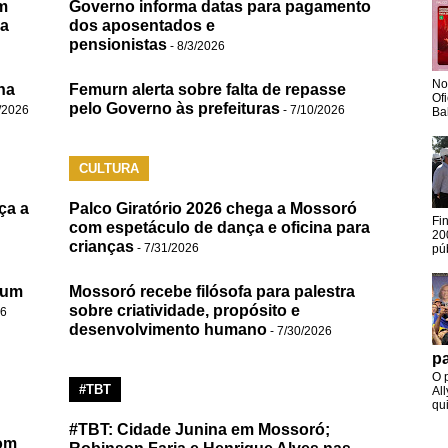
m
Governo informa datas para pagamento
da
dos aposentados e
pensionistas
- 8/3/2026
No
na
Femurn alerta sobre falta de repasse
Of
pelo Governo às prefeituras
/2026
- 7/10/2026
Ba
CULTURA
ça a
Palco Giratório 2026 chega a Mossoró
Fi
com espetáculo de dança e oficina para
20
crianças
- 7/31/2026
pú
 um
Mossoró recebe filósofa para palestra
sobre criatividade, propósito e
26
desenvolvimento humano
- 7/30/2026
pa
O 
#TBT
Al
qui
#TBT: Cidade Junina em Mossoró;
om