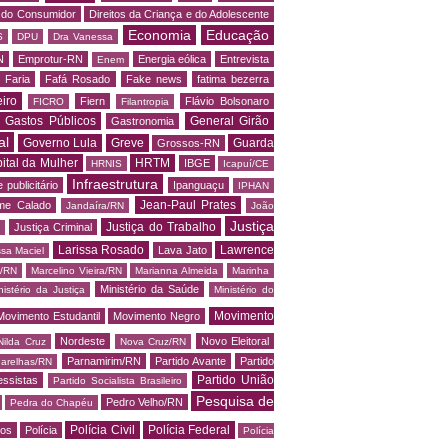
o do Consumidor
Direitos da Criança e do Adolescente
Economia
Educação
S
DPU
Dra Vanessa
N
Emprotur-RN
Energia eólica
Entrevista
Enem
 Faria
Fafá Rosado
Fake news
fatima bezerra
iro
Fiern
Flávio Bolsonaro
FICRO
Filantropia
Gastos Públicos
General Girão
Gastronomia
al
Governo Lula
Greve
Guarda
Grossos-RN
ital da Mulher
HRTM
IBGE
HRNIS
Icapuí/CE
Infraestrutura
 publicitário
Ipanguaçu
IPHAN
Jean-Paul Prates
me Calado
Jandaíra/RN
João
Justiça
Justiça do Trabalho
Justiça Criminal
Larissa Rosado
Lawrence
Lava Jato
ssa Maciel
s/RN
Marcelino Vieira/RN
Marianna Almeida
Marinha
Ministério da Saúde
nistério da Justiça
Ministério do
Movimento
Movimento Estudantil
Movimento Negro
Nordeste
Novo Eleitoral
Nilda Cruz
Nova Cruz/RN
Parnamirim/RN
Partido Avante
Partido
arelhas/RN
Partido União
essistas
Partido Socialista Brasileiro
Pesquisa de
Pedro Velho/RN
Pedra do Chapéu
Polícia Civil
Polícia Federal
os
Polícia
Polícia