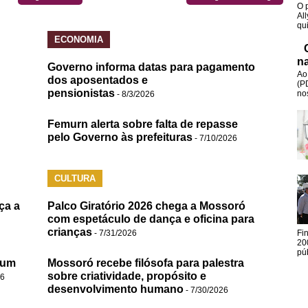
O 
Al
qui
ECONOMIA
na
Governo informa datas para pagamento
Ao
dos aposentados e
(P
pensionistas
no
- 8/3/2026
Femurn alerta sobre falta de repasse
pelo Governo às prefeituras
- 7/10/2026
CULTURA
ça a
Palco Giratório 2026 chega a Mossoró
com espetáculo de dança e oficina para
crianças
- 7/31/2026
Fi
20
pú
 um
Mossoró recebe filósofa para palestra
sobre criatividade, propósito e
26
desenvolvimento humano
- 7/30/2026