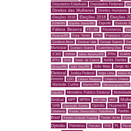
Deputados Estaduais
Deputados Federais
De
Direitos das Mulheres
Direitos Humanos
Eleições 2018
Eleições 2
Eleições 2016
Esporte
Exército Br
ESMARN
Espírito Santo/RN
Fátima Bezerra
Fecomercio
FECAM
Fel
Fora Temer
FPM
Francisco Carlo
Florânia/RN
Genilson Alves
Genivan Vale
George Soares
Ger
Municipal
Gustavo Soares
Gutemberg Dias
Hab
ICMS
IFRN
IDEMA
IGARN
Ielmo Marinho/RN
Isolda Dantas
IPTU
Isaac da Casca
IPVA
João Maia
Jorge do 
Câmara/RN
João Dias/RN
Eleitoral
Justiça Federal
Kelps Lima
Kleber R
Amorim
LDO
Limpeza Urbana
Lidiane Marques
Marleide Cunha
Martins/RN
Maxaranguape/RN
Ministério Público Eleitoral
Mobilidad
Trabalho
Mulh
Sindical
MPF
MPRN
MST
MPT-RN
OAB
Opinião
Orçamento
Operação Sorriso
Partido
Cidadania
Partido Democrático Trabalhista
Brasil
Partido Verde
Partido Unidade Popular
Patri
Opinião
Petrobras
PL
Petroleo
PHS
Plená