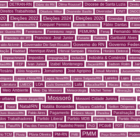
DETRAN-RN
Diocese de Santa Luzia
Dilma Roussef
Direit
tran
Diário do RN
Direitos Trabalhistas
Diversidad
DNIT
Ditadura Militar
Divaneide Basílio
DNOC
020
Eleições 2022
Eleições 2024
Eleições 2026
Emendas
EMPAR
Ezequiel Ferreira
Fábio Dantas
asileiro
Fábio
Extremoz/RN
Fabielle Bezerra
FEMURN
Fernando Mine
Feminismo
Feminismo negro
Fenaj
ipe Guerra-RN
Francisco José Junior
Garibaldi Alves
s
Francisco do PT
Funarte
Fundeb
Governo do RN
Governo Feder
aldo Alckmin
Governador Dix-Sept Rosado
Henrique Alves
Hosp
itação
Haddad
Herval Sampaio
História
Horário Eleitoral
Impostos
Indústria & Comércio
Impeachment
Impugnação
Inclusão
Informe
Izabel Montenegro
ITEP
Ivan Junior
Jadson Rolim
Jai
Itaú/RN
Jaçanã/RN
Rosário
Jornalismo
José Agripino
Jório Nogueira
Josué Moreira
Jucurutu/RN
Lairinho
Lajes
odrigues
Lagoa d'Anta/RN
Lagoa Nova/RN
Lagoa Salgada/RN
Lari
LOA
Lula
Literatura
LMECC
Luís Gomes/RN
Macaíba/RN
Macau
Major Sale
Meio Ambiente
Meio Dia Mossoró
Meteorologia
Michel Temer
Mineração
Mi
Mossoró
e urbana
Mossoró Cidade Junina
Monte Alegre/RN
Mossoró.
er
Natal/RN
Natália Bonavides
Natal
Nayara Gadelha
Neilton Diógenes
Pagamento
Paralisação
Pablo Aires
Ouro Branco/RN
Pânico Moral
Paraíba
P
 dos Trabalhadores
Partido Liberal
Partido MDB
Partido Progr
Partido Novo
Paulinho Freire
PCdoB
Patu/RN
Pau dos Ferros/RN
PcD
PDT
ota
Pecuária
PMM
PM-RN
rio TCM
Plúvia Oliveira
Podem
Pluvia
PMB
Poço Branco/RN