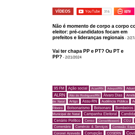
VÍDEOS
Não é momento de corpo a corpo c
eleitor: pré-candidatos focam em
prefeitos e lideranças regionais
- 2/27
Vai ter chapa PP e PT? Ou PT e
PP?
- 2/21/2024
95 FM
Ação social
Adue
Acari/RN
Adepol/RN
ALRN
Álvaro Dias
Amélia
Alto do Rodrigues/RN
Assu-RN
Artigo
Audiência Pública
A
de Natal
Bolsonarismo
Bolsonaro
Bombeiros
Ribeiro
Campanha Eleitoral
Candida
Municipal de Natal
Cenário Político
Censo
CGU
CensoMossoró
Comentário
Comércio & Serviços
Comissão Espec
Covi
Corrupção
Coronel Azevedo
COSERN