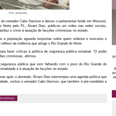
Foto: assessoria
 do vereador Cabo Davison e deixou o parlamentar ferido em Mossoró,
 Norte pelo PL, Álvaro Dias, publicou um vídeo nas redes sociais,
 atribui o crime à atuação de facções criminosas no estado.
que a população aguarda respostas sobre quem ordenou e executou o
reflexo da violência que atinge o Rio Grande do Norte.
ra fazer críticas à política de segurança pública estadual. “O poder
ções criminosas, afirmou.
gr
a segurança pública que vem falhando com o povo do Rio Grande do
iminalidade e à atuação de facções no estado.
R
de
horas após o atentado, Álvaro Dias interrompeu uma agenda política que
at
dade, visitou o vereador Cabo Davison, que também é pré-candidato a
SEGURANÇA