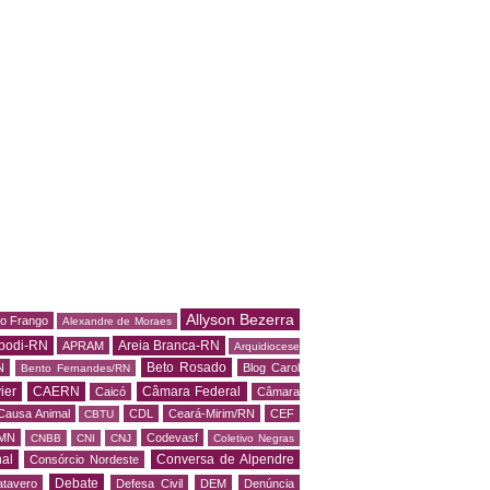
Allyson Bezerra
do Frango
Alexandre de Moraes
podi-RN
Areia Branca-RN
APRAM
Arquidiocese
Beto Rosado
N
Blog Carol
Bento Fernandes/RN
ier
CAERN
Câmara Federal
Caicó
Câmara
Causa Animal
CDL
Ceará-Mirim/RN
CEF
CBTU
MN
Codevasf
CNBB
CNI
CNJ
Coletivo Negras
al
Conversa de Alpendre
Consórcio Nordeste
Debate
tavero
Defesa Civil
DEM
Denúncia