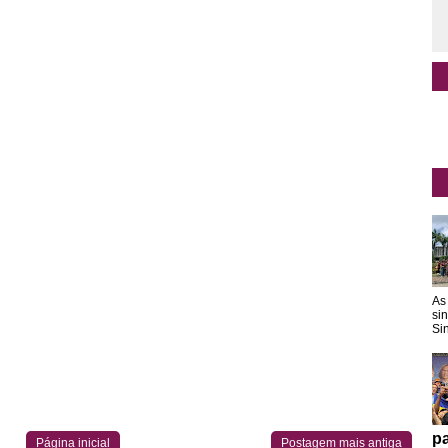
As
si
Sin
pa
Página inicial
Postagem mais antiga