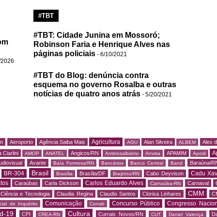
#TBT
#TBT: Cidade Junina em Mossoró;
om
Robinson Faria e Henrique Alves nas
páginas policiais
- 6/10/2021
/2026
#TBT do Blog: denúncia contra
esquema no governo Rosalba e outras
notícias de quatro anos atrás
- 5/20/2021
Agricultura
rn
Aeroporto
Agência Saiba Mais
Alan Silveira
Alex 
AGU
ALBEM
A
 Ciarlini
Angicos/RN
APAMIM
AMOP
ANATEL
Antirrosalbismo
Anvisa
Apodi
udiovisual
Avante
Baraúna/R
Baía Formosa/RN
Bancários
Banco Central
Band
Brasil
BR-304
Cadu Xav
Brasília/DF
Cabo Deyvison
Brasília
Brejinho/RN
tos
Carlos Eduardo Alves
Caraúbas
Carla Dickson
Carnaval
Carnaúba-RN
CMM
Ciência e Tecnologia
Claudia Regina
Claudio Santos
Clorisa Linhares
C
Comunicação
Concurso Público
Congresso Nacion
ial de Inquérito
Conab
d-19
Cultura
CPI
Currais Novos/RN
Da
CREA-RN
CUT
Daniel Valença