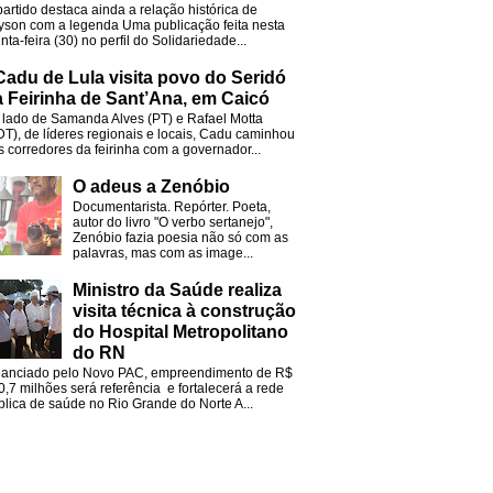
partido destaca ainda a relação histórica de
lyson com a legenda Uma publicação feita nesta
nta-feira (30) no perfil do Solidariedade...
Cadu de Lula visita povo do Seridó
 Feirinha de Sant’Ana, em Caicó
 lado de Samanda Alves (PT) e Rafael Motta
DT), de líderes regionais e locais, Cadu caminhou
s corredores da feirinha com a governador...
O adeus a Zenóbio
Documentarista. Repórter. Poeta,
autor do livro "O verbo sertanejo",
Zenóbio fazia poesia não só com as
palavras, mas com as image...
Ministro da Saúde realiza
visita técnica à construção
do Hospital Metropolitano
do RN
nanciado pelo Novo PAC, empreendimento de R$
0,7 milhões será referência e fortalecerá a rede
blica de saúde no Rio Grande do Norte A...