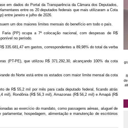
se em dados do Portal da Transparência da Câmara dos Deputados,
lamentares entre os 20 deputados federais que mais utilizaram a Cota
p) entre janeiro e julho de 2026.
ssuem um dos maiores limites mensais do benefício em todo o país.
on Faria (PP) ocupa a 7ª colocação nacional, com despesas de R$
ponível no período.
R$ 335.681,47 em gastos, correspondentes a 89,98% do total da verba
eras (PT-PE), que utilizou R$ 371.292,30, alcançando 100% da cota
gr
ande do Norte está entre os estados com maior limite mensal da cota
R
de
at
to de R$ 55,2 mil por mês para cada deputado federal, ficando atrás
,4 mil), Rondônia (R$ 56,3 mil), Amazonas (R$ 56,2 mil) e Amapá (R$
acionadas ao exercício do mandato, como passagens aéreas, aluguel de
de parlamentar, hospedagem, alimentação e manutenção de escritórios