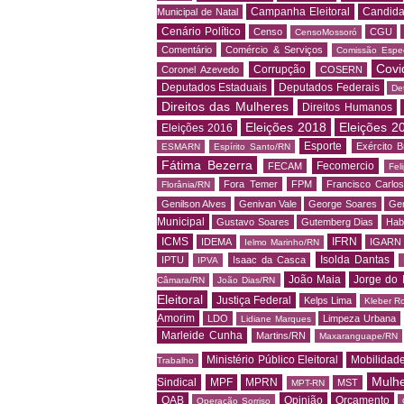
Campanha Eleitoral
Candida
Municipal de Natal
Cenário Político
Censo
CGU
CensoMossoró
Comentário
Comércio & Serviços
Comissão Espec
Covi
Corrupção
Coronel Azevedo
COSERN
Deputados Estaduais
Deputados Federais
De
Direitos das Mulheres
Direitos Humanos
Eleições 2018
Eleições 2
Eleições 2016
Esporte
Exército Br
ESMARN
Espírito Santo/RN
Fátima Bezerra
Fecomercio
FECAM
Fel
Fora Temer
FPM
Francisco Carlo
Florânia/RN
Genilson Alves
Genivan Vale
George Soares
Ger
Municipal
Gustavo Soares
Gutemberg Dias
Hab
ICMS
IFRN
IDEMA
IGARN
Ielmo Marinho/RN
Isolda Dantas
IPTU
Isaac da Casca
IPVA
João Maia
Jorge do 
Câmara/RN
João Dias/RN
Eleitoral
Justiça Federal
Kelps Lima
Kleber R
Amorim
LDO
Limpeza Urbana
Lidiane Marques
Marleide Cunha
Martins/RN
Maxaranguape/RN
Ministério Público Eleitoral
Mobilidad
Trabalho
Mulh
Sindical
MPF
MPRN
MST
MPT-RN
OAB
Opinião
Orçamento
Operação Sorriso