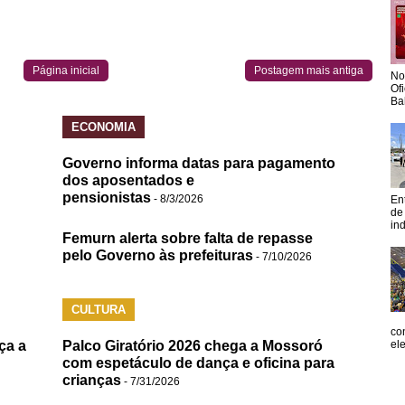
Página inicial
Postagem mais antiga
No
Of
Ba
ECONOMIA
Governo informa datas para pagamento
dos aposentados e
pensionistas
- 8/3/2026
En
de
in
Femurn alerta sobre falta de repasse
pelo Governo às prefeituras
- 7/10/2026
CULTURA
co
ça a
Palco Giratório 2026 chega a Mossoró
el
com espetáculo de dança e oficina para
crianças
- 7/31/2026