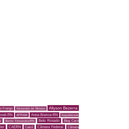
Allyson Bezerra
do Frango
Alexandre de Moraes
podi-RN
Areia Branca-RN
APRAM
Arquidiocese
Beto Rosado
N
Blog Carol
Bento Fernandes/RN
ier
CAERN
Câmara Federal
Caicó
Câmara