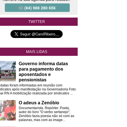
(84) 988 280 656
TWITTER
MAIS LIDAS
Governo informa datas
para pagamento dos
aposentados e
pensionistas
 datas foram informadas em reunião com
ndicatos após manifestação na Governadoria Foto:
ai RN A mobilização realizada por sindicatos ...
O adeus a Zenóbio
Documentarista. Repórter. Poeta,
autor do livro "O verbo sertanejo",
Zenóbio fazia poesia não só com as
palavras, mas com as image...