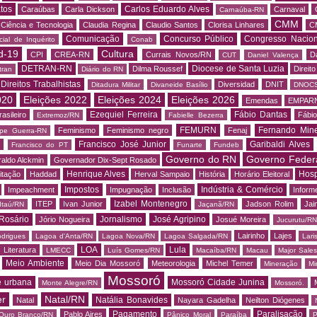
tos
Carlos Eduardo Alves
Caraúbas
Carla Dickson
Carnaval
Carnaúba-RN
CMM
Ciência e Tecnologia
Claudia Regina
Claudio Santos
Clorisa Linhares
C
Comunicação
Concurso Público
Congresso Nacion
ial de Inquérito
Conab
d-19
Cultura
CPI
CREA-RN
Currais Novos/RN
D
CUT
Daniel Valença
DETRAN-RN
Diocese de Santa Luzia
Dilma Roussef
Direit
tran
Diário do RN
Direitos Trabalhistas
Diversidad
DNIT
Ditadura Militar
Divaneide Basílio
DNOC
020
Eleições 2022
Eleições 2024
Eleições 2026
Emendas
EMPAR
Ezequiel Ferreira
Fábio Dantas
asileiro
Fábio
Extremoz/RN
Fabielle Bezerra
FEMURN
Fernando Mine
Feminismo
Feminismo negro
Fenaj
ipe Guerra-RN
Francisco José Junior
Garibaldi Alves
s
Francisco do PT
Funarte
Fundeb
Governo do RN
Governo Feder
aldo Alckmin
Governador Dix-Sept Rosado
Henrique Alves
Hosp
itação
Haddad
Herval Sampaio
História
Horário Eleitoral
Impostos
Indústria & Comércio
Impeachment
Impugnação
Inclusão
Informe
Izabel Montenegro
ITEP
Ivan Junior
Jadson Rolim
Jai
Itaú/RN
Jaçanã/RN
Rosário
Jornalismo
José Agripino
Jório Nogueira
Josué Moreira
Jucurutu/RN
Lairinho
Lajes
odrigues
Lagoa d'Anta/RN
Lagoa Nova/RN
Lagoa Salgada/RN
Lari
LOA
Lula
Literatura
LMECC
Luís Gomes/RN
Macaíba/RN
Macau
Major Sale
Meio Ambiente
Meio Dia Mossoró
Meteorologia
Michel Temer
Mineração
Mi
Mossoró
e urbana
Mossoró Cidade Junina
Monte Alegre/RN
Mossoró.
er
Natal/RN
Natália Bonavides
Natal
Nayara Gadelha
Neilton Diógenes
Pagamento
Paralisação
Pablo Aires
Ouro Branco/RN
Pânico Moral
Paraíba
P