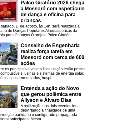
Palco Giratório 2026 chega
a Mossoró com espetáculo
de dança e oficina para
crianças
 sábado, 1º de agosto, às 14h, será realizada a
icina de Danças Populares Afrodiaspóricas da
hia para Crianças O projeto Palco Giratór...
Conselho de Engenharia
realiza força tarefa em
Mossoró com cerca de 600
ações
tre os principais alvos da fiscalização estão postos
 combustíveis, usinas e sistemas de energia solar,
dústrias, supermercados, hospi...
Entenda a ação do Novo
que gerou polêmica entre
Allyson e Álvaro Dias
A realização dos dois eventos teria
desvirtuado a finalidade de uma
nvenção partidária e configurado propaganda
eitoral antecipada Mesm...