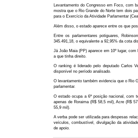
Levantamento do Congresso em Foco, com ba
mostra que o Rio Grande do Norte tem dois par
para o Exercício da Atividade Parlamentar (Cea
Além disso, o estado aparece entre os que po
Entre os parlamentares potiguares, Robins
345.491,18, o equivalente a 92,95% da cota dis
Já João Maia (PP) aparece em 10º lugar, com 
a que tinha direito.
O ranking é liderado pelo deputado Carlos V
disponível no período analisado.
O levantamento também evidencia que o Rio Gr
parlamentar.
O estado ocupa a 6ª posição nacional, com te
apenas de Roraima (R$ 58,5 mil), Acre (R$ 57
55,9 mil).
A verba pode ser utilizada para despesas rel
veículos, combustível, divulgação da ativida
de apoio.