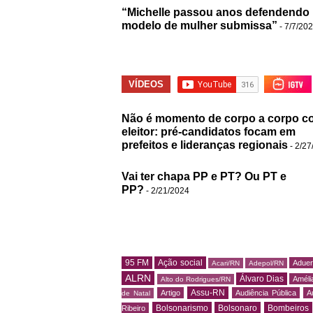
“Michelle passou anos defendendo
modelo de mulher submissa”
- 7/7/20
VÍDEOS
Não é momento de corpo a corpo c
eleitor: pré-candidatos focam em
prefeitos e lideranças regionais
- 2/27
Vai ter chapa PP e PT? Ou PT e
PP?
- 2/21/2024
95 FM
Ação social
Adue
Acari/RN
Adepol/RN
ALRN
Álvaro Dias
Amélia
Alto do Rodrigues/RN
Assu-RN
Artigo
Audiência Pública
A
de Natal
Bolsonarismo
Bolsonaro
Bombeiros
Ribeiro