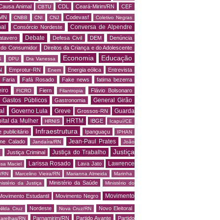
Causa Animal
CDL
Ceará-Mirim/RN
CEF
CBTU
MN
Codevasf
CNBB
CNI
CNJ
Coletivo Negras
al
Conversa de Alpendre
Consórcio Nordeste
Debate
atavero
Defesa Civil
DEM
Denúncia
o do Consumidor
Direitos da Criança e do Adolescente
Economia
Educação
S
DPU
Dra Vanessa
N
Emprotur-RN
Energia eólica
Entrevista
Enem
 Faria
Fafá Rosado
Fake news
fatima bezerra
iro
Fiern
Flávio Bolsonaro
FICRO
Filantropia
Gastos Públicos
General Girão
Gastronomia
al
Governo Lula
Greve
Guarda
Grossos-RN
ital da Mulher
HRTM
IBGE
HRNIS
Icapuí/CE
Infraestrutura
 publicitário
Ipanguaçu
IPHAN
Jean-Paul Prates
me Calado
Jandaíra/RN
João
Justiça
Justiça do Trabalho
Justiça Criminal
Larissa Rosado
Lawrence
Lava Jato
ssa Maciel
s/RN
Marcelino Vieira/RN
Marianna Almeida
Marinha
Ministério da Saúde
nistério da Justiça
Ministério do
Movimento
Movimento Estudantil
Movimento Negro
Nordeste
Novo Eleitoral
Nilda Cruz
Nova Cruz/RN
Parnamirim/RN
Partido Avante
Partido
arelhas/RN