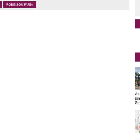
ROBINSON FARIA
As
si
Sin