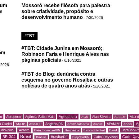
 um
Mossoró recebe filósofa para palestra
sobre criatividade, propósito e
26
desenvolvimento humano
- 7/30/2026
#TBT
#TBT: Cidade Junina em Mossoró;
om
Robinson Faria e Henrique Alves nas
páginas policiais
- 6/10/2021
/2026
#TBT do Blog: denúncia contra
esquema no governo Rosalba e outras
notícias de quatro anos atrás
- 5/20/2021
Agricultura
rn
Aeroporto
Agência Saiba Mais
Alan Silveira
Alex 
AGU
ALBEM
A
 Ciarlini
Angicos/RN
APAMIM
AMOP
ANATEL
Antirrosalbismo
Anvisa
Apodi
udiovisual
Avante
Baraúna/R
Baía Formosa/RN
Bancários
Banco Central
Band
Brasil
BR-304
Cadu Xav
Brasília/DF
Cabo Deyvison
Brasília
Brejinho/RN