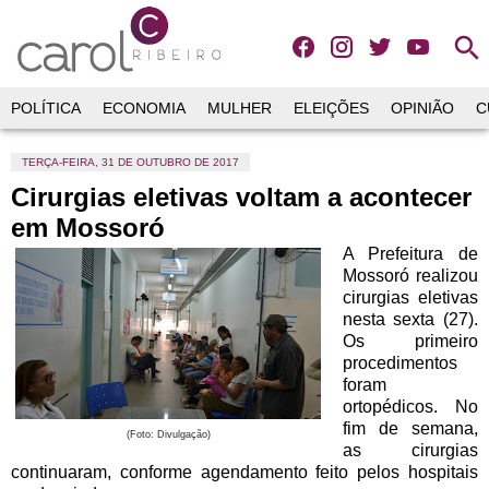
search
POLÍTICA
ECONOMIA
MULHER
ELEIÇÕES
OPINIÃO
C
TERÇA-FEIRA, 31 DE OUTUBRO DE 2017
Cirurgias eletivas voltam a acontecer
em Mossoró
A Prefeitura de
Mossoró realizou
cirurgias eletivas
nesta sexta (27).
Os primeiro
procedimentos
foram
ortopédicos. No
fim de semana,
(Foto: Divulgação)
as cirurgias
continuaram, conforme agendamento feito pelos hospitais