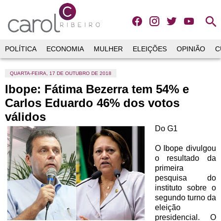
search
POLÍTICA
ECONOMIA
MULHER
ELEIÇÕES
OPINIÃO
C
QUARTA-FEIRA, 17 DE OUTUBRO DE 2018
Ibope: Fátima Bezerra tem 54% e
Carlos Eduardo 46% dos votos
válidos
Do G1
O Ibope divulgou
o resultado da
primeira
pesquisa do
instituto sobre o
segundo turno da
eleição
presidencial. O