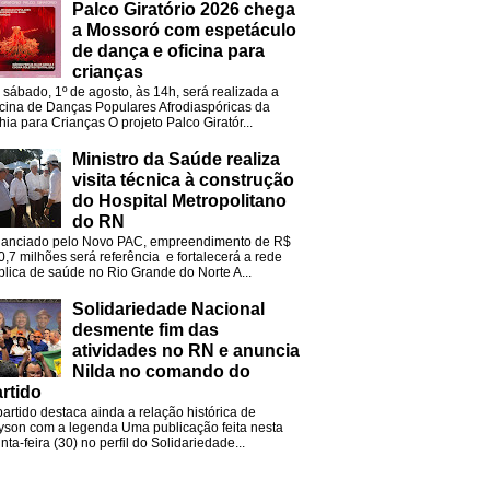
Palco Giratório 2026 chega
a Mossoró com espetáculo
de dança e oficina para
crianças
 sábado, 1º de agosto, às 14h, será realizada a
icina de Danças Populares Afrodiaspóricas da
hia para Crianças O projeto Palco Giratór...
Ministro da Saúde realiza
visita técnica à construção
do Hospital Metropolitano
do RN
nanciado pelo Novo PAC, empreendimento de R$
0,7 milhões será referência e fortalecerá a rede
blica de saúde no Rio Grande do Norte A...
Solidariedade Nacional
desmente fim das
atividades no RN e anuncia
Nilda no comando do
rtido
partido destaca ainda a relação histórica de
lyson com a legenda Uma publicação feita nesta
nta-feira (30) no perfil do Solidariedade...