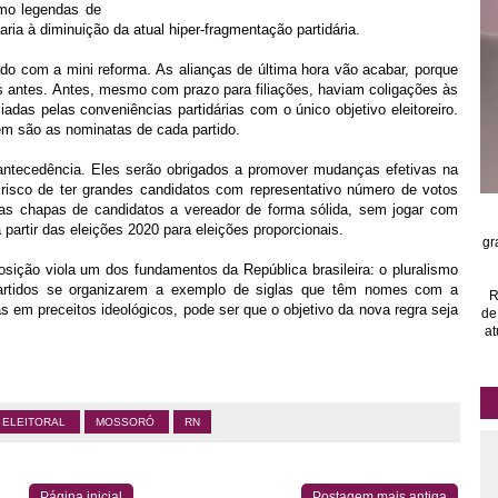
omo legendas de
aria à diminuição da atual hiper-fragmentação partidária.
zado com a mini reforma. As alianças de última hora vão acabar, porque
es antes. Antes, mesmo com prazo para filiações, haviam coligações às
adas pelas conveniências partidárias com o único objetivo eleitoreiro.
em são as nominatas de cada partido.
antecedência. Eles serão obrigados a promover mudanças efetivas na
 risco de ter grandes candidatos com representativo número de votos
suas chapas de candidatos a vereador de forma sólida, sem jogar com
a partir das eleições 2020 para eleições proporcionais.
gr
osição viola um dos fundamentos da República brasileira: o pluralismo
 partidos se organizarem a exemplo de siglas que têm nomes com a
R
 em preceitos ideológicos, pode ser que o objetivo da nova regra seja
de
at
A ELEITORAL
MOSSORÓ
RN
Página inicial
Postagem mais antiga