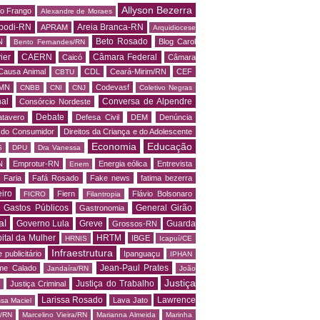
Allyson Bezerra
do Frango
Alexandre de Moraes
podi-RN
Areia Branca-RN
APRAM
Arquidiocese
Beto Rosado
N
Blog Carol
Bento Fernandes/RN
ier
CAERN
Câmara Federal
Caicó
Câmara
Causa Animal
CDL
Ceará-Mirim/RN
CEF
CBTU
MN
Codevasf
CNBB
CNI
CNJ
Coletivo Negras
al
Conversa de Alpendre
Consórcio Nordeste
Debate
tavero
Defesa Civil
DEM
Denúncia
o do Consumidor
Direitos da Criança e do Adolescente
Economia
Educação
S
DPU
Dra Vanessa
N
Emprotur-RN
Energia eólica
Entrevista
Enem
 Faria
Fafá Rosado
Fake news
fatima bezerra
iro
Fiern
Flávio Bolsonaro
FICRO
Filantropia
Gastos Públicos
General Girão
Gastronomia
al
Governo Lula
Greve
Guarda
Grossos-RN
ital da Mulher
HRTM
IBGE
HRNIS
Icapuí/CE
Infraestrutura
 publicitário
Ipanguaçu
IPHAN
Jean-Paul Prates
me Calado
Jandaíra/RN
João
Justiça
Justiça do Trabalho
Justiça Criminal
Larissa Rosado
Lawrence
Lava Jato
ssa Maciel
s/RN
Marcelino Vieira/RN
Marianna Almeida
Marinha