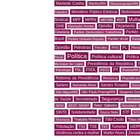
Marleide Cunha
Martins/RN
Maxaranguape/RN
Ministério Público Eleitoral
Mobilidad
Trabalho
Mulh
Sindical
MPF
MPRN
MST
MPT-RN
OAB
Opinião
Orçamento
Operação Sorriso
Partido
Cidadania
Partido Democrático Trabalhista
Brasil
Partido Verde
Partido Unidade Popular
Patri
Opinião
Petrobras
PL
Petroleo
PHS
Plená
Política
Política cultural
Política
Penal
Presidência da República
P
Municipal de Lajes
PSOL
PT
PSL
Psicologia
PSTU
Pureza/RN
Reforma da Previdência
Renúncia
Republican
Salário
Sandra Rosado
Samanda Alves
Sane
São Paulo Potengi/RN
Sargento Go
São Miguel/RN
Segurança
de Saúde
Secretariado
Semiári
Setor Salineiro
SESI
SEST SENAT
Severiano 
SINTE
Solidariedade
STF
Souza Neto
STJ
Tião Couto
Thabatta Pimenta
Tibau d
Teocracia
Tributação
TSE
Turismo
UER
TS2
TST
Violência contra a mulher
Walter Alves
Zenai