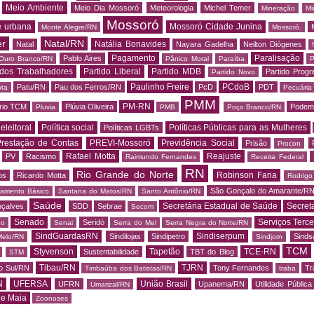
Meio Ambiente
Meio Dia Mossoró
Meteorologia
Michel Temer
Mineração
Mi
Mossoró
e urbana
Mossoró Cidade Junina
Monte Alegre/RN
Mossoró.
er
Natal/RN
Natália Bonavides
Natal
Nayara Gadelha
Neilton Diógenes
Pagamento
Paralisação
Pablo Aires
Ouro Branco/RN
Pânico Moral
Paraíba
P
 dos Trabalhadores
Partido Liberal
Partido MDB
Partido Progr
Partido Novo
Paulinho Freire
PCdoB
Patu/RN
Pau dos Ferros/RN
PcD
PDT
ota
Pecuária
PMM
PM-RN
rio TCM
Plúvia Oliveira
Podem
Pluvia
PMB
Poço Branco/RN
 eleitoral
Política social
Políticas Públicas para as Mulheres
Políticas LGBTs
restação de Contas
PREVI-Mossoró
Previdência Social
Prisão
Procon
Rafael Motta
Reajuste
PV
Racismo
Raimundo Fernandes
Receita Federal
RN
Rio Grande do Norte
Robinson Faria
os
Ricardo Motta
Rodrig
São Gonçalo do Amarante/R
amento Básico
Santana do Matos/RN
Santo Antônio/RN
Saúde
Secretária Estadual de Saúde
Secret
nçalves
SDD
Sebrae
Secom
Senado
Serviços Terce
Seridó
do
Senai
Serra do Mel
Serra Negra do Norte/RN
SindGuardasRN
Sindiserpum
Sindilojas
Sindipetro
Sind
Melo/RN
Sindjorn
TCM
Styvenson
Tapetão
TCE-RN
Sustentabilidade
TBT do Blog
STM
Tibau/RN
TJRN
o Sul/RN
Tony Fernandes
Tr
Timbaúba dos Batistas/RN
traba
N
UFERSA
União Brasil
UFRN
Upanema/RN
Utilidade Pública
Umarizal/RN
de Maia
Zoonoses