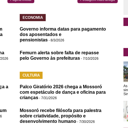
ECONOMIA
m
Governo informa datas para pagamento
da
dos aposentados e
pensionistas
- 8/3/2026
na
Femurn alerta sobre falta de repasse
pelo Governo às prefeituras
/2026
- 7/10/2026
CULTURA
As
ça a
Palco Giratório 2026 chega a Mossoró
si
com espetáculo de dança e oficina para
Sin
crianças
- 7/31/2026
 um
Mossoró recebe filósofa para palestra
sobre criatividade, propósito e
26
desenvolvimento humano
- 7/30/2026