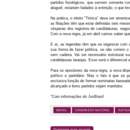
partidos fisiológicos, que servem somente c
aluguel, estariam fadados à extinção, o que lev
Na prática, o efeito "Tiririca" deve ser ameni
as filiações têm que estar definidas seis mes
vésperas dos registros de candidaturas, negoci
Com a nova regra, já em abril vamos saber qu
E aí, as legendas têm que se organizar com 
sua forma de fazer política, se não correm o
sem cadeira. Vai ser necessário estruturar 
candidaturas laranjas. Esse será o diferencial 
Para os opositores da nova regra, a nova disp
político e partidário. Mas o fato é que se
exclusiva função de formar nominatas baseadas
alcançado e bons partidos sejam mantidos.
*Com informações do JusBrasil
BRASIL
CONGRESSO NACIONAL
JUSTIÇ
Postagem mais recente