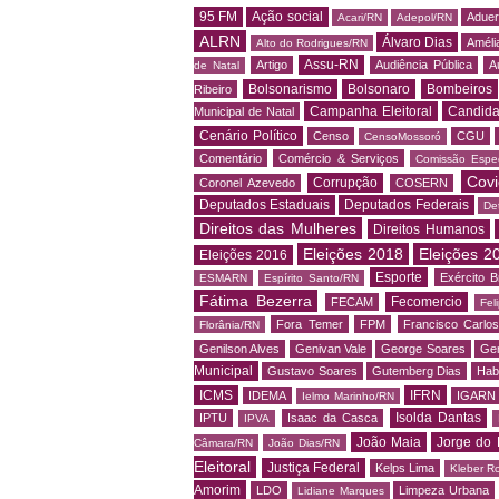
95 FM
Ação social
Adue
Acari/RN
Adepol/RN
ALRN
Álvaro Dias
Amélia
Alto do Rodrigues/RN
Assu-RN
Artigo
Audiência Pública
A
de Natal
Bolsonarismo
Bolsonaro
Bombeiros
Ribeiro
Campanha Eleitoral
Candida
Municipal de Natal
Cenário Político
Censo
CGU
CensoMossoró
Comentário
Comércio & Serviços
Comissão Espec
Covi
Corrupção
Coronel Azevedo
COSERN
Deputados Estaduais
Deputados Federais
De
Direitos das Mulheres
Direitos Humanos
Eleições 2018
Eleições 2
Eleições 2016
Esporte
Exército Br
ESMARN
Espírito Santo/RN
Fátima Bezerra
Fecomercio
FECAM
Fel
Fora Temer
FPM
Francisco Carlo
Florânia/RN
Genilson Alves
Genivan Vale
George Soares
Ger
Municipal
Gustavo Soares
Gutemberg Dias
Hab
ICMS
IFRN
IDEMA
IGARN
Ielmo Marinho/RN
Isolda Dantas
IPTU
Isaac da Casca
IPVA
João Maia
Jorge do 
Câmara/RN
João Dias/RN
Eleitoral
Justiça Federal
Kelps Lima
Kleber R
Amorim
LDO
Limpeza Urbana
Lidiane Marques