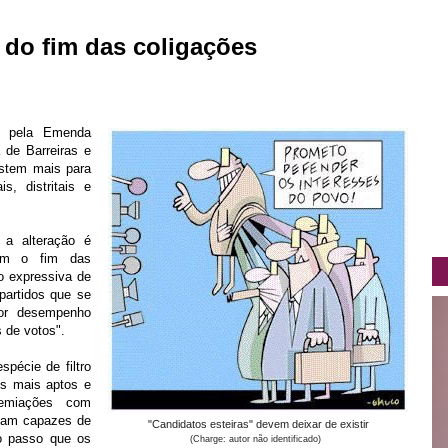
 do fim das coligações
as pela Emenda
 de Barreiras e
istem mais para
s, distritais e
 a alteração é
 Com o fim das
o expressiva de
partidos que se
or desempenho
 de votos".
spécie de filtro
os mais aptos e
remiações com
riam capazes de
"Candidatos esteiras" devem deixar de existir
ao passo que os
(Charge: autor não identificado)