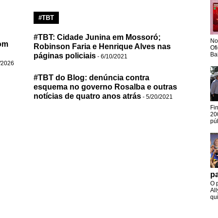
#TBT
#TBT: Cidade Junina em Mossoró;
No
om
Robinson Faria e Henrique Alves nas
Of
Ba
páginas policiais
- 6/10/2021
/2026
#TBT do Blog: denúncia contra
esquema no governo Rosalba e outras
notícias de quatro anos atrás
- 5/20/2021
Fi
20
pú
pa
O 
Al
qui