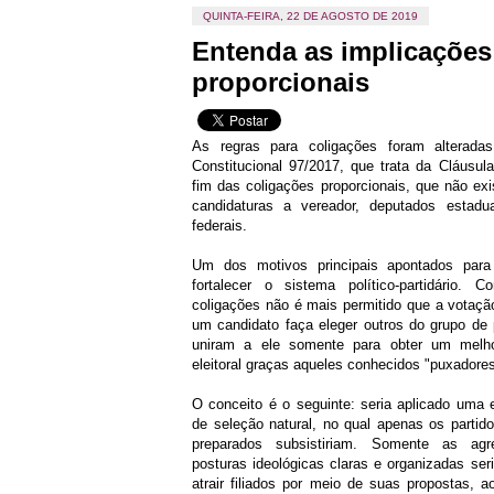
QUINTA-FEIRA, 22 DE AGOSTO DE 2019
Entenda as implicações
proporcionais
As regras para coligações foram alterad
Constitucional 97/2017, que trata da Cláusula
fim das coligações proporcionais, que não ex
candidaturas a vereador, deputados estaduai
federais.
Um dos motivos principais apontados para
fortalecer o sistema político-partidário.
coligações não é mais permitido que a votaçã
um candidato faça eleger outros do grupo de 
uniram a ele somente para obter um melh
eleitoral graças aqueles conhecidos "puxadores
O conceito é o seguinte: seria aplicado uma e
de seleção natural, no qual apenas os partid
preparados subsistiriam. Somente as ag
posturas ideológicas claras e organizadas se
atrair filiados por meio de suas propostas, 