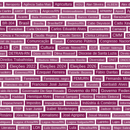
Agricultura
rn
Aeroporto
Agência Saiba Mais
Alan Silveira
Alex 
AGU
ALBEM
A
 Ciarlini
Angicos/RN
APAMIM
AMOP
ANATEL
Antirrosalbismo
Anvisa
Apodi
udiovisual
Avante
Baraúna/R
Baía Formosa/RN
Bancários
Banco Central
Band
Brasil
BR-304
Cadu Xav
Brasília/DF
Cabo Deyvison
Brasília
Brejinho/RN
tos
Carlos Eduardo Alves
Caraúbas
Carla Dickson
Carnaval
Carnaúba-RN
CMM
Ciência e Tecnologia
Claudia Regina
Claudio Santos
Clorisa Linhares
C
Comunicação
Concurso Público
Congresso Nacion
ial de Inquérito
Conab
d-19
Cultura
CPI
Currais Novos/RN
Da
CREA-RN
CUT
Daniel Valença
DETRAN-RN
Diocese de Santa Luzia
Dilma Roussef
Direit
tran
Diário do RN
Direitos Trabalhistas
Diversidad
DNIT
Ditadura Militar
Divaneide Basílio
DNOC
020
Eleições 2022
Eleições 2024
Eleições 2026
Emendas
EMPAR
Ezequiel Ferreira
Fábio Dantas
asileiro
Fábio
Extremoz/RN
Fabielle Bezerra
FEMURN
Fernando Mine
Feminismo
Feminismo negro
Fenaj
ipe Guerra-RN
Francisco José Junior
Garibaldi Alves
s
Francisco do PT
Funarte
Fundeb
Governo do RN
Governo Feder
aldo Alckmin
Governador Dix-Sept Rosado
Henrique Alves
Hosp
itação
Haddad
Herval Sampaio
História
Horário Eleitoral
Impostos
Indústria & Comércio
Impeachment
Impugnação
Inclusão
Informe
Izabel Montenegro
ITEP
Ivan Junior
Jadson Rolim
Jai
Itaú/RN
Jaçanã/RN
Rosário
Jornalismo
José Agripino
Jório Nogueira
Josué Moreira
Jucurutu/RN
Lairinho
Lajes
odrigues
Lagoa d'Anta/RN
Lagoa Nova/RN
Lagoa Salgada/RN
Lari
LOA
Lula
Literatura
LMECC
Luís Gomes/RN
Macaíba/RN
Macau
Major Sale