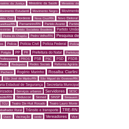
Ministério da Saúde
nistério da Justiça
Ministério do
Movimento
Movimento Estudantil
Movimento Negro
Nordeste
Novo Eleitoral
Nilda Cruz
Nova Cruz/RN
Parnamirim/RN
Partido Avante
Partido
arelhas/RN
Partido União
essistas
Partido Socialista Brasileiro
Pesquisa de
Pedro Velho/RN
Pedra do Chapéu
Polícia Civil
Polícia Federal
os
Polícia
Polícia
PP
Prefeitura do Natal
Potigás
PR
Prefeitura
PSB
PSD
PSDB
Professores
PROS
PSC
Rede
Redes Sociais
Reforma Agrária
Redepetro
Rosalba Ciarlini
Rogério Marinho
o Pacheco
N
São José de Mipibu/RN
São Miguel do Gostoso/RN
aria Estadual de Segurança
Secretaria Municipal
Servidores
irizados
Serviços urbanos
SESC
saúde/RN
Sinduscon
Sinmed
SINSP
Sintauern
Teatro Dix-Huit Rosado
Teatro Lauro Monte
TCU
TRE-RN
Trânsito e transporte
abalhador Rural
Vereadores
Vacinação
Vice
Uvern
verde