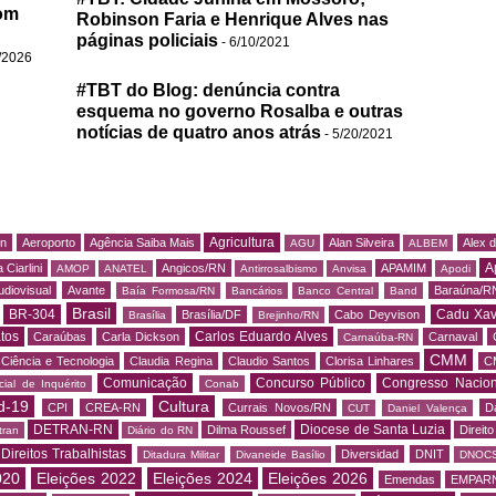
om
Robinson Faria e Henrique Alves nas
páginas policiais
- 6/10/2021
/2026
#TBT do Blog: denúncia contra
esquema no governo Rosalba e outras
notícias de quatro anos atrás
- 5/20/2021
Agricultura
rn
Aeroporto
Agência Saiba Mais
Alan Silveira
Alex 
AGU
ALBEM
A
 Ciarlini
Angicos/RN
APAMIM
AMOP
ANATEL
Antirrosalbismo
Anvisa
Apodi
udiovisual
Avante
Baraúna/R
Baía Formosa/RN
Bancários
Banco Central
Band
Brasil
BR-304
Cadu Xav
Brasília/DF
Cabo Deyvison
Brasília
Brejinho/RN
tos
Carlos Eduardo Alves
Caraúbas
Carla Dickson
Carnaval
Carnaúba-RN
CMM
Ciência e Tecnologia
Claudia Regina
Claudio Santos
Clorisa Linhares
C
Comunicação
Concurso Público
Congresso Nacion
ial de Inquérito
Conab
d-19
Cultura
CPI
CREA-RN
Currais Novos/RN
D
CUT
Daniel Valença
DETRAN-RN
Diocese de Santa Luzia
Dilma Roussef
Direit
tran
Diário do RN
Direitos Trabalhistas
Diversidad
DNIT
Ditadura Militar
Divaneide Basílio
DNOC
020
Eleições 2022
Eleições 2024
Eleições 2026
Emendas
EMPAR