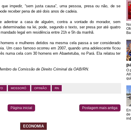
 impedir, “sem justa causa”, uma pessoa, presa ou não, de se
ode receber pena de até dois anos de cadeia.
adentrar a casa de alguém, contra a vontade do morador, sem
No
 determinadas na lei, pode, segundo o texto, ser presa por até quatro
Of
mandado legal em residência entre 21h e 5h da manhã.
Ba
ns e mulheres detidos na mesma cela passa a ser considerado
eia. Um caso famoso ocorreu em 2007, quando uma adolescente ficou
 mês numa cela com 30 homens em Abaetetuba, no Pará. Ela relatou ter
pa
Membro da Comissão de Direito Criminal da OAB/RN.
O 
Al
qui
ATO
MOSSORÓ
OPINIÃO
RN
Página inicial
Postagem mais antiga
En
de
in
ECONOMIA