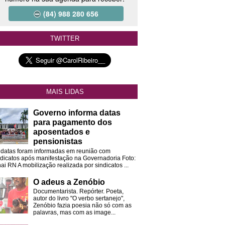
(84) 988 280 656
TWITTER
MAIS LIDAS
Governo informa datas
para pagamento dos
aposentados e
pensionistas
 datas foram informadas em reunião com
ndicatos após manifestação na Governadoria Foto:
ai RN A mobilização realizada por sindicatos ...
O adeus a Zenóbio
Documentarista. Repórter. Poeta,
autor do livro "O verbo sertanejo",
Zenóbio fazia poesia não só com as
palavras, mas com as image...