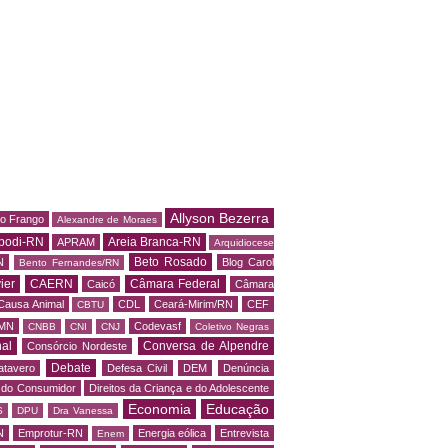
Allyson Bezerra
do Frango
Alexandre de Moraes
podi-RN
Areia Branca-RN
APRAM
Arquidiocese
Beto Rosado
N
Blog Carol
Bento Fernandes/RN
ier
CAERN
Câmara Federal
Caicó
Câmara
Causa Animal
CDL
Ceará-Mirim/RN
CEF
CBTU
MN
Codevasf
CNBB
CNI
CNJ
Coletivo Negras
al
Conversa de Alpendre
Consórcio Nordeste
Debate
atavero
Defesa Civil
DEM
Denúncia
o do Consumidor
Direitos da Criança e do Adolescente
Economia
Educação
S
DPU
Dra Vanessa
N
Emprotur-RN
Energia eólica
Entrevista
Enem