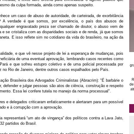
 mesmo da culpa formada, ainda como apenas suspeito.
hece um caso de abuso de autoridade, de carteirada, de exorbitância
o? A verdade é que somos, por excelência, o país dos abusos de
 qualquer engravatado preza ser chamado de doutor, o abuso vem de
ta e se cristaliza com as disparidades sociais e de renda, já que somos
neta. E isso reflete sim no cotidiano da vida do brasileiro, na ação da
alidade, e que vê nesse projeto de lei a esperança de mudanças, pois
eneficiária de uma eventual aprovação, lembrando casos recentes como
rá e que sofreu estupro coletivo e de uma policial processada por
gr
z no Rio de Janeiro, dentre outros casos espalhados pelo País.
R
ação Brasileira dos Advogados Criminalistas (Abracrim): "É barbárie o
de
ar, defender e julgar pessoas são atos de ciência, construção e respeito
at
amento. Essa lei confere tutela no manejo da norma processual".
ores e delegados criticaram enfaticamente e alertaram para um possível
zado e à corrupção com a aprovação.
 representará “um ato de vingança” dos políticos contra a Lava Jato,
32 partidos do Brasil.