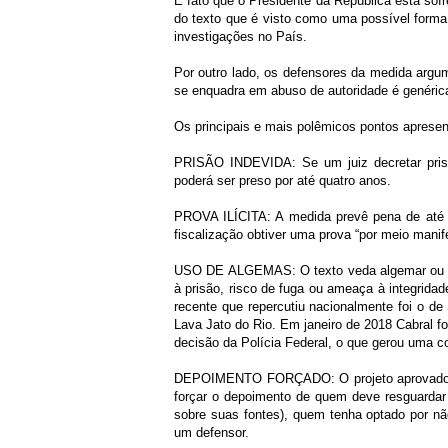
É fato que o Presidente da República está sofr
do texto que é visto como uma possível forma
investigações no País.
Por outro lado, os defensores da medida argum
se enquadra em abuso de autoridade é genéric
Os principais e mais polêmicos pontos apresen
PRISÃO INDEVIDA: Se um juiz decretar prisã
poderá ser preso por até quatro anos.
PROVA ILÍCITA: A medida prevê pena de até q
fiscalização obtiver uma prova “por meio manif
USO DE ALGEMAS: O texto veda algemar ou am
à prisão, risco de fuga ou ameaça à integrida
recente que repercutiu nacionalmente foi o de
Lava Jato do Rio. Em janeiro de 2018 Cabral f
decisão da Polícia Federal, o que gerou uma c
DEPOIMENTO FORÇADO: O projeto aprovado de
forçar o depoimento de quem deve resguardar s
sobre suas fontes), quem tenha optado por nã
um defensor.