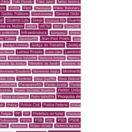
 Faria
Fafá Rosado
Fake news
fatima bezerra
iro
Fiern
Flávio Bolsonaro
FICRO
Filantropia
Gastos Públicos
General Girão
Gastronomia
al
Governo Lula
Greve
Guarda
Grossos-RN
ital da Mulher
HRTM
IBGE
HRNIS
Icapuí/CE
Infraestrutura
 publicitário
Ipanguaçu
IPHAN
Jean-Paul Prates
me Calado
Jandaíra/RN
João
Justiça
Justiça do Trabalho
Justiça Criminal
Larissa Rosado
Lawrence
Lava Jato
ssa Maciel
s/RN
Marcelino Vieira/RN
Marianna Almeida
Marinha
Ministério da Saúde
nistério da Justiça
Ministério do
Movimento
Movimento Estudantil
Movimento Negro
Nordeste
Novo Eleitoral
Nilda Cruz
Nova Cruz/RN
Parnamirim/RN
Partido Avante
Partido
arelhas/RN
Partido União
essistas
Partido Socialista Brasileiro
Pesquisa de
Pedro Velho/RN
Pedra do Chapéu
Polícia Civil
Polícia Federal
os
Polícia
Polícia
PP
Prefeitura do Natal
Potigás
PR
Prefeitura
PSB
PSD
PSDB
Professores
PROS
PSC
Rede
Redes Sociais
Reforma Agrária
Redepetro