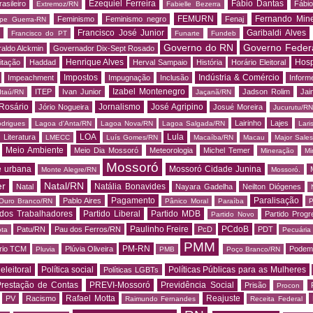
Ezequiel Ferreira
Fábio Dantas
asileiro
Fábio
Extremoz/RN
Fabielle Bezerra
FEMURN
Fernando Mine
Feminismo
Feminismo negro
Fenaj
ipe Guerra-RN
Francisco José Junior
Garibaldi Alves
s
Francisco do PT
Funarte
Fundeb
Governo do RN
Governo Feder
aldo Alckmin
Governador Dix-Sept Rosado
Henrique Alves
Hosp
itação
Haddad
Herval Sampaio
História
Horário Eleitoral
Impostos
Indústria & Comércio
Impeachment
Impugnação
Inclusão
Informe
Izabel Montenegro
ITEP
Ivan Junior
Jadson Rolim
Jai
Itaú/RN
Jaçanã/RN
Rosário
Jornalismo
José Agripino
Jório Nogueira
Josué Moreira
Jucurutu/RN
Lairinho
Lajes
odrigues
Lagoa d'Anta/RN
Lagoa Nova/RN
Lagoa Salgada/RN
Lari
LOA
Lula
Literatura
LMECC
Luís Gomes/RN
Macaíba/RN
Macau
Major Sale
Meio Ambiente
Meio Dia Mossoró
Meteorologia
Michel Temer
Mineração
Mi
Mossoró
e urbana
Mossoró Cidade Junina
Monte Alegre/RN
Mossoró.
er
Natal/RN
Natália Bonavides
Natal
Nayara Gadelha
Neilton Diógenes
Pagamento
Paralisação
Pablo Aires
Ouro Branco/RN
Pânico Moral
Paraíba
P
 dos Trabalhadores
Partido Liberal
Partido MDB
Partido Progr
Partido Novo
Paulinho Freire
PCdoB
Patu/RN
Pau dos Ferros/RN
PcD
PDT
ota
Pecuária
PMM
PM-RN
rio TCM
Plúvia Oliveira
Podem
Pluvia
PMB
Poço Branco/RN
 eleitoral
Política social
Políticas Públicas para as Mulheres
Políticas LGBTs
restação de Contas
PREVI-Mossoró
Previdência Social
Prisão
Procon
Rafael Motta
Reajuste
PV
Racismo
Raimundo Fernandes
Receita Federal