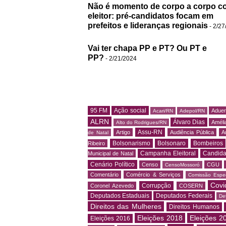
Não é momento de corpo a corpo c
eleitor: pré-candidatos focam em
prefeitos e lideranças regionais
- 2/27
Vai ter chapa PP e PT? Ou PT e
PP?
- 2/21/2024
95 FM
Ação social
Adue
Acari/RN
Adepol/RN
ALRN
Álvaro Dias
Amélia
Alto do Rodrigues/RN
Assu-RN
Artigo
Audiência Pública
A
de Natal
Bolsonarismo
Bolsonaro
Bombeiros
Ribeiro
Campanha Eleitoral
Candida
Municipal de Natal
Cenário Político
Censo
CGU
CensoMossoró
Comentário
Comércio & Serviços
Comissão Espec
Covi
Corrupção
Coronel Azevedo
COSERN
Deputados Estaduais
Deputados Federais
De
Direitos das Mulheres
Direitos Humanos
Eleições 2018
Eleições 2
Eleições 2016