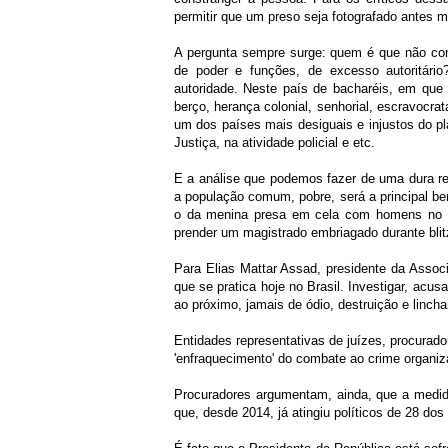
permitir que um preso seja fotografado antes
A pergunta sempre surge: quem é que não con
de poder e funções, de excesso autoritári
autoridade. Neste país de bacharéis, em que
berço, herança colonial, senhorial, escravocra
um dos países mais desiguais e injustos do pla
Justiça, na atividade policial e etc.
E a análise que podemos fazer de uma dura re
a população comum, pobre, será a principal b
o da menina presa em cela com homens no Pa
prender um magistrado embriagado durante blit
Para Elias Mattar Assad, presidente da Associ
que se pratica hoje no Brasil. Investigar, acus
ao próximo, jamais de ódio, destruição e linch
Entidades representativas de juízes, procurad
'enfraquecimento' do combate ao crime organi
Procuradores argumentam, ainda, que a medida
que, desde 2014, já atingiu políticos de 28 dos 