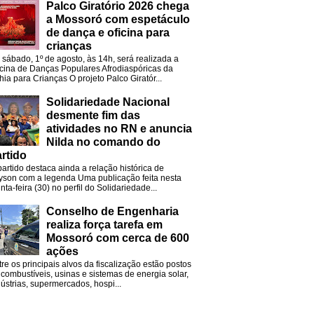
Palco Giratório 2026 chega
a Mossoró com espetáculo
de dança e oficina para
crianças
 sábado, 1º de agosto, às 14h, será realizada a
icina de Danças Populares Afrodiaspóricas da
hia para Crianças O projeto Palco Giratór...
Solidariedade Nacional
desmente fim das
atividades no RN e anuncia
Nilda no comando do
rtido
partido destaca ainda a relação histórica de
lyson com a legenda Uma publicação feita nesta
nta-feira (30) no perfil do Solidariedade...
Conselho de Engenharia
realiza força tarefa em
Mossoró com cerca de 600
ações
tre os principais alvos da fiscalização estão postos
 combustíveis, usinas e sistemas de energia solar,
dústrias, supermercados, hospi...