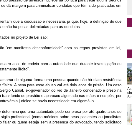
endo pressão de diversos núcleos da política para vetar alguns trechos
 de dá margem para criminalizar condutas que têm sido praticadas em
entam que a discussão é necessária, já que, hoje, a definição do que
a e não há penas delimitadas para as condutas.
tados no projeto de Lei são:
o “em manifesta desconformidade” com as regras previstas em lei,
uatro anos de cadeia para a autoridade que durante investigação ou
estamente ilícito”.
arrar de alguma forma uma pessoa quando não há clara resistência
de física. A pena para esse abuso vai até dois anos de prisão. Um caso
As
 Sergio Cabral, ex-governador do Rio de Janeiro condenado e preso na
si
oi transferido de presídio e apareceu algemado nas mãos e nos pés, por
Sin
ontrovérsia jurídica se havia necessidade em algemá-lo.
termina que uma autoridade pode ser presa por até quatro anos se
igilo profissional (como médicos sobre seus pacientes ou jornalistas
o falar ou quem esteja sem a presença do advogado, tendo solicitado