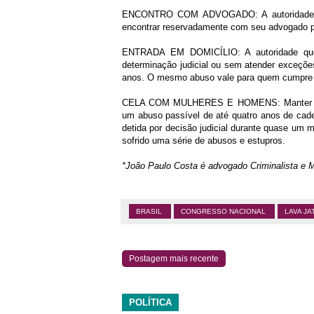
ENCONTRO COM ADVOGADO: A autoridade que
encontrar reservadamente com seu advogado p
ENTRADA EM DOMICÍLIO: A autoridade que 
determinação judicial ou sem atender exceções
anos. O mesmo abuso vale para quem cumpre 
CELA COM MULHERES E HOMENS: Manter home
um abuso passível de até quatro anos de cad
detida por decisão judicial durante quase um
sofrido uma série de abusos e estupros.
*João Paulo Costa é advogado Criminalista e 
BRASIL
CONGRESSO NACIONAL
LAVA J
Postagem mais recente
POLÍTICA