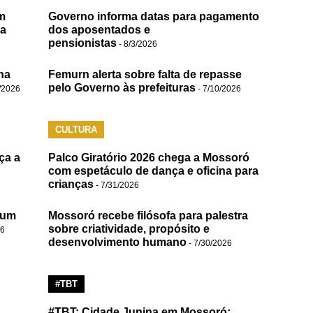
m
Governo informa datas para pagamento
da
dos aposentados e
pensionistas
- 8/3/2026
na
Femurn alerta sobre falta de repasse
pelo Governo às prefeituras
/2026
- 7/10/2026
CULTURA
ça a
Palco Giratório 2026 chega a Mossoró
com espetáculo de dança e oficina para
crianças
- 7/31/2026
 um
Mossoró recebe filósofa para palestra
sobre criatividade, propósito e
26
desenvolvimento humano
- 7/30/2026
#TBT
#TBT: Cidade Junina em Mossoró;