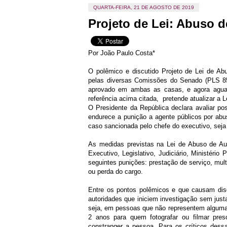
QUARTA-FEIRA, 21 DE AGOSTO DE 2019
Projeto de Lei: Abuso 
Por João Paulo Costa*
O polêmico e discutido Projeto de Lei de Ab
pelas diversas Comissões do Senado (PLS 85
aprovado em ambas as casas, e agora aguar
referência acima citada, pretende atualizar a 
O Presidente da República declara avaliar po
endurece a punição a agente públicos por abus
caso sancionada pelo chefe do executivo, seja
As medidas previstas na Lei de Abuso de Auto
Executivo, Legislativo, Judiciário, Ministério
seguintes punições: prestação de serviço, mul
ou perda do cargo.
Entre os pontos polêmicos e que causam disc
autoridades que iniciem investigação sem ju
seja, em pessoas que não representem alguma
2 anos para quem fotografar ou filmar pre
constranger a pessoa. Para os críticos dessa