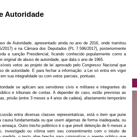
de Autoridade
uso de Autoridade, apresentado ainda no ano de 2016, onde tramitou
/2017) e na Câmara dos Deputados (PL 7.596/2017), posteriormente
da a sanção Presidencial, ficando conhecido popularmente como a
Lei original de abuso de autoridade, que data o ano de 1965.
ssíveis vetos ao projeto de lei aprovado pelo Congresso Nacional que
o de autoridade. E para fechar a informação: a Lei só entra em vigor
 em sua integralidade ou com vetos parciais, pontuais.
ridade se aplicam aos servidores civis e militares e integrantes do
 Público e tribunais de contas. A depender do caso, estão previstas as
tas, prisão (entre 3 meses a 4 anos de cadeia), afastamento temporário
ussão entra diversas classes representativas, está o item que pune
sta causa fundamentada ou que usem algemas de forma inadequada, ou
 ameaça. Outro trecho polêmico é o que prevê detenção de 6 meses a
so, investigado ou vítima sem seu consentimento com o intuito de
 medida, o texto abre brecha para criminalizar o agente público que