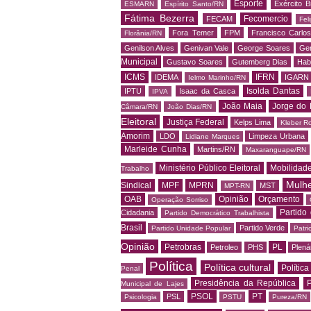
Esporte
Exército Br
ESMARN
Espírito Santo/RN
Fátima Bezerra
Fecomercio
FECAM
Fel
Fora Temer
FPM
Francisco Carlo
Florânia/RN
Genilson Alves
Genivan Vale
George Soares
Ger
Municipal
Gustavo Soares
Gutemberg Dias
Hab
ICMS
IFRN
IDEMA
IGARN
Ielmo Marinho/RN
Isolda Dantas
IPTU
Isaac da Casca
IPVA
João Maia
Jorge do 
Câmara/RN
João Dias/RN
Eleitoral
Justiça Federal
Kelps Lima
Kleber R
Amorim
LDO
Limpeza Urbana
Lidiane Marques
Marleide Cunha
Martins/RN
Maxaranguape/RN
Ministério Público Eleitoral
Mobilidad
Trabalho
Mulh
Sindical
MPF
MPRN
MST
MPT-RN
OAB
Opinião
Orçamento
Operação Sorriso
Partido
Cidadania
Partido Democrático Trabalhista
Brasil
Partido Verde
Partido Unidade Popular
Patri
Opinião
Petrobras
PL
Petroleo
PHS
Plená
Política
Política cultural
Política
Penal
Presidência da República
P
Municipal de Lajes
PSOL
PT
PSL
Psicologia
PSTU
Pureza/RN